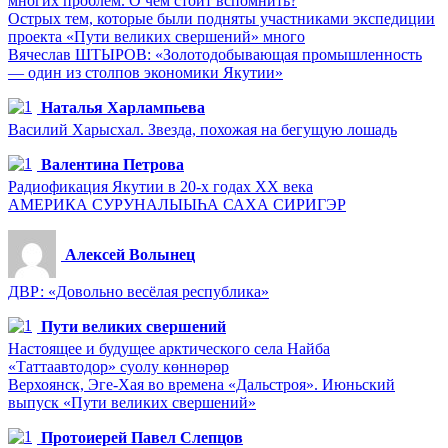
многих проблем. О чем стоит вспомнить?
Острых тем, которые были подняты участниками экспедиции
проекта «Пути великих свершений» много
Вячеслав ШТЫРОВ: «Золотодобывающая промышленность
— один из столпов экономики Якутии»
Наталья Харлампьева
Василий Харысхал. Звезда, похожая на бегущую лошадь
Валентина Петрова
Радиофикация Якутии в 20-х годах ХХ века
АМЕРИКА СУРУНАЛЫЫҺА САХА СИРИГЭР
Алексей Волынец
ДВР: «Довольно весёлая республика»
Пути великих свершений
Настоящее и будущее арктического села Найба
«Таттаавтодор» суолу көннөрөр
Верхоянск, Эге-Хая во времена «Дальстроя». Июньский
выпуск «Пути великих свершений»
Протоиерей Павел Слепцов