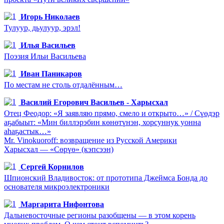
Игорь Николаев
Тулуур, дьулуур, эрэл!
Илья Васильев
Поэзия Ильи Васильева
Иван Паникаров
По местам не столь отдалённым…
Василий Егорович Васильев - Харысхал
Отец Феодор: «Я заявляю прямо, смело и открыто…» / Сүөдэр
аҕабыыт: «Мин биллэрэбин көнөтүнэн, хорсуннук уонна
аһаҕастык…»
Mr. Vinokuoroff: возвращение из Русской Америки
Харысхал — «Сөрүө» (кэпсээн)
Сергей Корнилов
Шпионский Владивосток: от прототипа Джеймса Бонда до
основателя микроэлектроники
Маргарита Нифонтова
Дальневосточные регионы разобщены — в этом корень