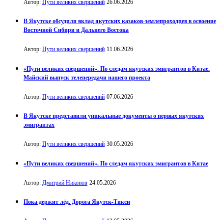
Автор:
Пути великих свершений
26.06.2026
В Якутске обсудили вклад якутских казаков-землепроходцев в освоение
Восточной Сибири и Дальнего Востока
Автор:
Пути великих свершений
11.06.2026
«Пути великих свершений». По следам якутских эмигрантов в Китае.
Майский выпуск телепередачи нашего проекта
Автор:
Пути великих свершений
07.06.2026
В Якутске представили уникальные документы о первых якутских
эмигрантах
Автор:
Пути великих свершений
30.05.2026
«Пути великих свершений». По следам якутских эмигрантов в Китае
Автор:
Дмитрий Никонов
24.05.2026
Пока держит лёд. Дорога Якутск-Тикси