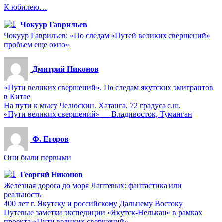
К юбилею…
Чокуур Гаврильев
Чокуур Гаврильев: «По следам «Путей великих свершений»
пробьем еще окно»
Дмитрий Никонов
«Пути великих свершений». По следам якутских эмигрантов
в Китае
На пути к мысу Челюскин. Хатанга, 72 градуса с.ш.
«Пути великих свершений» — Владивосток, Туманган
Ф. Егоров
Они были первыми
Георгий Никонов
Железная дорога до моря Лаптевых: фантастика или
реальность
400 лет г. Якутску и российскому Дальнему Востоку
Путевые заметки экспедиции «Якутск-Нелькан» в рамках
проекта «Пути великих свершений»