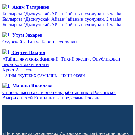
Аким Татаринов
Былыргы “Дьокуускай-Айаан” айанын суолунан. 3 чааһа
Былыргы “Дьокуускай-Айаан” айанын суолунан. 2 чааһа
Былыргы “Дьокуускай-Айаан” айанын суолунан. 1 чааһа
Утум Захаров
Охуоскайга Витус Беринг суолунан
Сергей Вахрин
«Тайны якутских фамилий. Тихий океан». Опубликован
черновой макет книги
Крест Атласова
Тайны якутских фамилий. Тихий океан
Марина Яковлева
Список имен саха и эвенков, работавших в Российско-
Американской Компании за пределами России
«Пути великих свершений» Историко-географический проект