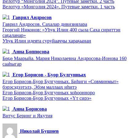
Велотур “Монголия 2024”. Путевые заметки. 2 часть
Велотур «Монголия 2024». Путевые заметки. 1 часть
Гаврил Андросов
Гаврил Андросов. Сахалар дивизиялара
Георгий Никонов: «Уһук Илин 400 сыла Саха сириттэн
саҕаланар»
Уһук Илин идеята суруйааччы хараҕынан
Анна Боппосова
Бөҕө Маарыйа. Мария Николаевна Андросова-Ионова 160
сааһыгар
Егор Борисов - Буор Булгунньах
Егор Борисов-Буор Булгунньах. Биһиги «Совминмыт»
бэрэсэдээтэлэ, Эбэм маллаах иһитэ
Егор Борисов-Буор Булгунньах хоһоонноро
Егор Борисов-Буор Булгунньах «Үт сирэ»
Анна Борисова
Витус Беринг и Якутия
Николай Бушнев