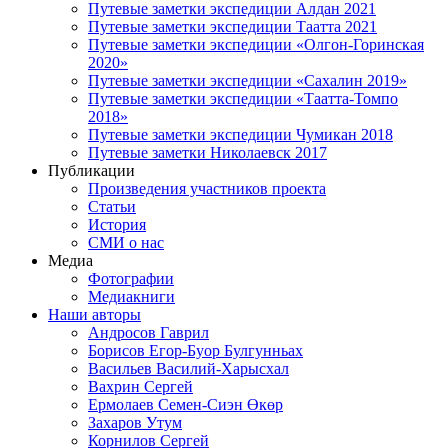
Путевые заметки экспедиции Алдан 2021
Путевые заметки экспедиции Таатта 2021
Путевые заметки экспедиции «Олгон-Горинская
2020»
Путевые заметки экспедиции «Сахалин 2019»
Путевые заметки экспедиции «Таатта-Томпо
2018»
Путевые заметки экспедиции Чумикан 2018
Путевые заметки Николаевск 2017
Публикации
Произведения участников проекта
Статьи
История
СМИ о нас
Медиа
Фотографии
Медиакниги
Наши авторы
Андросов Гаврил
Борисов Егор-Буор Булгунньах
Васильев Василий-Харысхал
Вахрин Сергей
Ермолаев Семен-Сиэн Өкөр
Захаров Утум
Корнилов Сергей