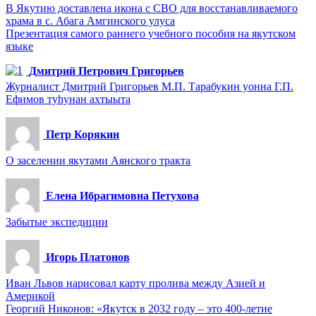
В Якутию доставлена икона с СВО для восстанавливаемого
храма в с. Абага Амгинского улуса
Презентация самого раннего учебного пособия на якутском
языке
Дмитрий Петрович Григорьев
Журналист Дмитрий Григорьев М.П. Тарабукин уонна Г.П.
Ефимов туһунан ахтыыта
Петр Корякин
О заселении якутами Аянского тракта
Елена Ибрагимовна Петухова
Забытые экспедиции
Игорь Платонов
Иван Львов нарисовал карту пролива между Азией и
Америкой
Георгий Никонов: «Якутск в 2032 году – это 400-летие