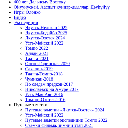
400 лет Дальнему Востоку
Ойуунускай. Ааспыт күннэр-дьыллар. Дьүһүйүү
Игры Олонхо
Видео
Экспедиции
Якутск-Нелькан 2025
Якутск-Бодайбо 2025
Якутск-Охотск 2024
Усть-Майский 2022
Томпо 2022
Алдан-2021
Таатта-2021
Олгон-Горинская 2020
Сахалин-2019
Таатта-Томпо-2018
Чумикан-2018
По следам предков-2017
Николаевск на Амуре-2017
Усть-Мая-Аян-2016
Томтор-Охотск-2016
Путевые заметки
Путевые заметки «Якутск-Охотск» 2024
Усть-Майский 2022
Путевые заметки экспедиции Томпо 2022
Съемки фильма, зимний этап 2021