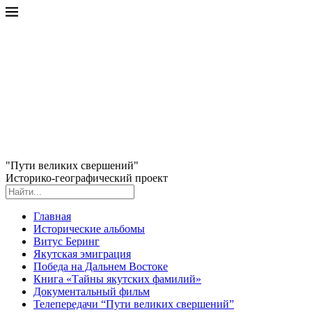
"Пути великих свершений"
Историко-географический проект
Главная
Исторические альбомы
Витус Беринг
Якутская эмиграция
Победа на Дальнем Востоке
Книга «Тайны якутских фамилий»
Документальный фильм
Телепередачи “Пути великих свершений”