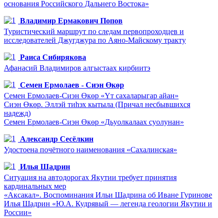
основания Российского Дальнего Востока»
Владимир Ермакович Попов
Туристический маршрут по следам первопроходцев и
исследователей Джугджура по Аяно-Майскому тракту
Раиса Сибирякова
Афанасий Владимиров алгыстаах кирбиитэ
Семен Ермолаев - Сиэн Өкөр
Семен Ермолаев-Сиэн Өкөр «Үт сахаларыгар айан»
Сиэн Өкөр. Эллэй тиһэх кытыла (Причал несбывшихся
надежд)
Семен Ермолаев-Сиэн Өкөр «Дьуолкалаах суолунан»
Александр Сесёлкин
Удостоена почётного наименования «Сахалинская»
Илья Шадрин
Ситуация на автодорогах Якутии требует принятия
кардинальных мер
«Аксакал». Воспоминания Ильи Шадрина об Иване Гуринове
Илья Шадрин «Ю.А. Кудрявый — легенда геологии Якутии и
России»