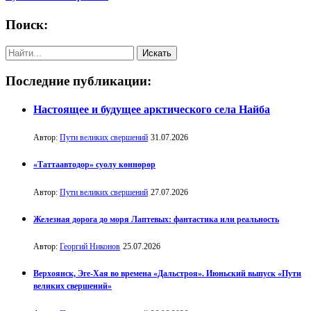
Поиск:
Последние публикации:
Настоящее и будущее арктического села Найба
Автор:
Пути великих свершений
31.07.2026
«Таттаавтодор» суолу көннөрөр
Автор:
Пути великих свершений
27.07.2026
Железная дорога до моря Лаптевых: фантастика или реальность
Автор:
Георгий Никонов
25.07.2026
Верхоянск, Эге-Хая во времена «Дальстроя». Июньский выпуск «Пути
великих свершений»