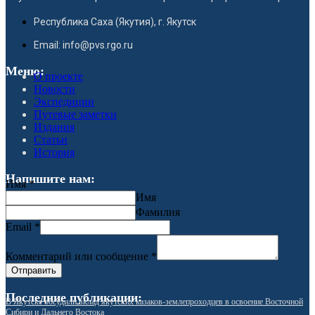
Республика Саха (Якутия), г. Якутск
Email: info@pvs.rgo.ru
Меню:
О проекте
Новости
Экспедиции
Путевые заметки
Издания
Статьи
История
Напишите нам:
Имя
*
Имя
Фамилия
Email
*
Комментарий или сообщение
*
Отправить
Последние публикации:
В Якутске обсудили вклад якутских казаков-землепроходцев в освоение Восточной
Сибири и Дальнего Востока