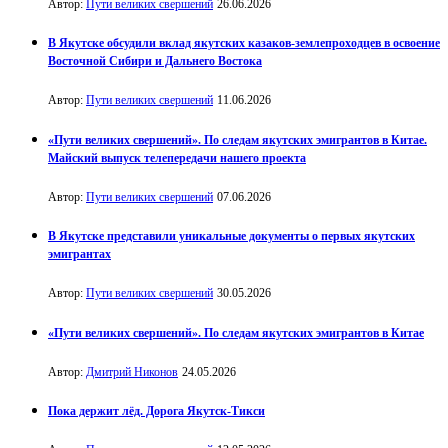
Автор:
Пути великих свершений
26.06.2026
В Якутске обсудили вклад якутских казаков-землепроходцев в освоение
Восточной Сибири и Дальнего Востока
Автор:
Пути великих свершений
11.06.2026
«Пути великих свершений». По следам якутских эмигрантов в Китае.
Майский выпуск телепередачи нашего проекта
Автор:
Пути великих свершений
07.06.2026
В Якутске представили уникальные документы о первых якутских
эмигрантах
Автор:
Пути великих свершений
30.05.2026
«Пути великих свершений». По следам якутских эмигрантов в Китае
Автор:
Дмитрий Никонов
24.05.2026
Пока держит лёд. Дорога Якутск-Тикси