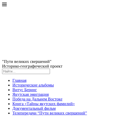
"Пути великих свершений"
Историко-географический проект
Главная
Исторические альбомы
Витус Беринг
Якутская эмиграция
Победа на Дальнем Востоке
Книга «Тайны якутских фамилий»
Документальный фильм
Телепередачи “Пути великих свершений”