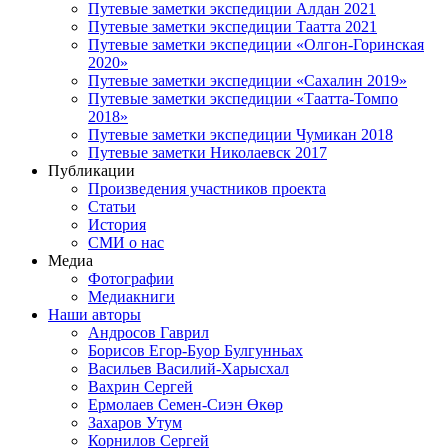
Путевые заметки экспедиции Алдан 2021
Путевые заметки экспедиции Таатта 2021
Путевые заметки экспедиции «Олгон-Горинская
2020»
Путевые заметки экспедиции «Сахалин 2019»
Путевые заметки экспедиции «Таатта-Томпо
2018»
Путевые заметки экспедиции Чумикан 2018
Путевые заметки Николаевск 2017
Публикации
Произведения участников проекта
Статьи
История
СМИ о нас
Медиа
Фотографии
Медиакниги
Наши авторы
Андросов Гаврил
Борисов Егор-Буор Булгунньах
Васильев Василий-Харысхал
Вахрин Сергей
Ермолаев Семен-Сиэн Өкөр
Захаров Утум
Корнилов Сергей