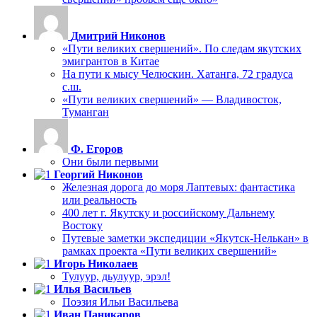
Дмитрий Никонов
«Пути великих свершений». По следам якутских
эмигрантов в Китае
На пути к мысу Челюскин. Хатанга, 72 градуса
с.ш.
«Пути великих свершений» — Владивосток,
Туманган
Ф. Егоров
Они были первыми
Георгий Никонов
Железная дорога до моря Лаптевых: фантастика
или реальность
400 лет г. Якутску и российскому Дальнему
Востоку
Путевые заметки экспедиции «Якутск-Нелькан» в
рамках проекта «Пути великих свершений»
Игорь Николаев
Тулуур, дьулуур, эрэл!
Илья Васильев
Поэзия Ильи Васильева
Иван Паникаров