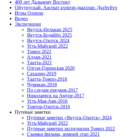
400 лет Дальнему Востоку
Ойуунускай. Ааспыт күннэр-дьыллар. Дьүһүйүү
Игры Олонхо
Видео
Экспедиции
Якутск-Нелькан 2025
Якутск-Бодайбо 2025
Якутск-Охотск 2024
Усть-Майский 2022
Томпо 2022
Алдан-2021
Таатта-2021
Олгон-Горинская 2020
Сахалин-2019
Таатта-Томпо-2018
Чумикан-2018
По следам предков-2017
Николаевск на Амуре-2017
Усть-Мая-Аян-2016
Томтор-Охотск-2016
Путевые заметки
Путевые заметки «Якутск-Охотск» 2024
Усть-Майский 2022
Путевые заметки экспедиции Томпо 2022
Съемки фильма, зимний этап 2021