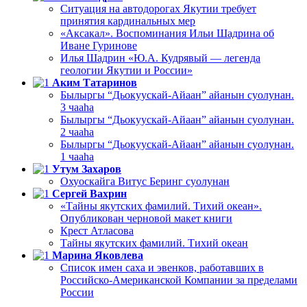
Ситуация на автодорогах Якутии требует
принятия кардинальных мер
«Аксакал». Воспоминания Ильи Шадрина об
Иване Гуринове
Илья Шадрин «Ю.А. Кудрявый — легенда
геологии Якутии и России»
Аким Татаринов
Былыргы “Дьокуускай-Айаан” айанын суолунан.
3 чааһа
Былыргы “Дьокуускай-Айаан” айанын суолунан.
2 чааһа
Былыргы “Дьокуускай-Айаан” айанын суолунан.
1 чааһа
Утум Захаров
Охуоскайга Витус Беринг суолунан
Сергей Вахрин
«Тайны якутских фамилий. Тихий океан».
Опубликован черновой макет книги
Крест Атласова
Тайны якутских фамилий. Тихий океан
Марина Яковлева
Список имен саха и эвенков, работавших в
Российско-Американской Компании за пределами
России