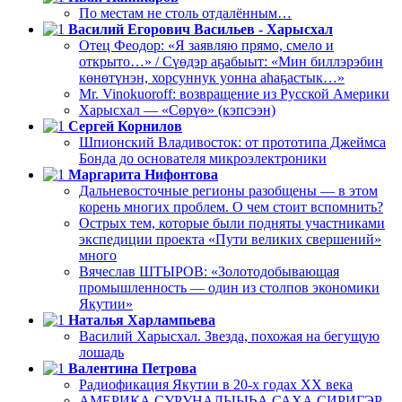
По местам не столь отдалённым…
Василий Егорович Васильев - Харысхал
Отец Феодор: «Я заявляю прямо, смело и
открыто…» / Сүөдэр аҕабыыт: «Мин биллэрэбин
көнөтүнэн, хорсуннук уонна аһаҕастык…»
Mr. Vinokuoroff: возвращение из Русской Америки
Харысхал — «Сөрүө» (кэпсээн)
Сергей Корнилов
Шпионский Владивосток: от прототипа Джеймса
Бонда до основателя микроэлектроники
Маргарита Нифонтова
Дальневосточные регионы разобщены — в этом
корень многих проблем. О чем стоит вспомнить?
Острых тем, которые были подняты участниками
экспедиции проекта «Пути великих свершений»
много
Вячеслав ШТЫРОВ: «Золотодобывающая
промышленность — один из столпов экономики
Якутии»
Наталья Харлампьева
Василий Харысхал. Звезда, похожая на бегущую
лошадь
Валентина Петрова
Радиофикация Якутии в 20-х годах ХХ века
АМЕРИКА СУРУНАЛЫЫҺА САХА СИРИГЭР