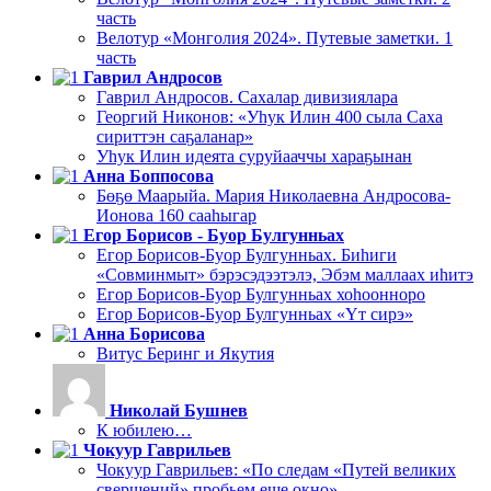
часть
Велотур «Монголия 2024». Путевые заметки. 1
часть
Гаврил Андросов
Гаврил Андросов. Сахалар дивизиялара
Георгий Никонов: «Уһук Илин 400 сыла Саха
сириттэн саҕаланар»
Уһук Илин идеята суруйааччы хараҕынан
Анна Боппосова
Бөҕө Маарыйа. Мария Николаевна Андросова-
Ионова 160 сааһыгар
Егор Борисов - Буор Булгунньах
Егор Борисов-Буор Булгунньах. Биһиги
«Совминмыт» бэрэсэдээтэлэ, Эбэм маллаах иһитэ
Егор Борисов-Буор Булгунньах хоһоонноро
Егор Борисов-Буор Булгунньах «Үт сирэ»
Анна Борисова
Витус Беринг и Якутия
Николай Бушнев
К юбилею…
Чокуур Гаврильев
Чокуур Гаврильев: «По следам «Путей великих
свершений» пробьем еще окно»