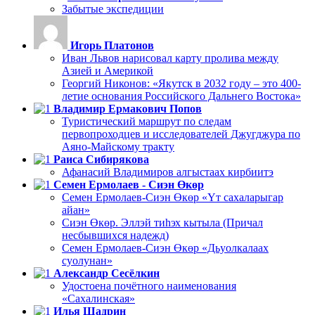
Забытые экспедиции
Игорь Платонов
Иван Львов нарисовал карту пролива между
Азией и Америкой
Георгий Никонов: «Якутск в 2032 году – это 400-
летие основания Российского Дальнего Востока»
Владимир Ермакович Попов
Туристический маршрут по следам
первопроходцев и исследователей Джугджура по
Аяно-Майскому тракту
Раиса Сибирякова
Афанасий Владимиров алгыстаах кирбиитэ
Семен Ермолаев - Сиэн Өкөр
Семен Ермолаев-Сиэн Өкөр «Үт сахаларыгар
айан»
Сиэн Өкөр. Эллэй тиһэх кытыла (Причал
несбывшихся надежд)
Семен Ермолаев-Сиэн Өкөр «Дьуолкалаах
суолунан»
Александр Сесёлкин
Удостоена почётного наименования
«Сахалинская»
Илья Шадрин