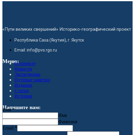
«Пути великих свершений» Историко-географический проект
Республика Саха (Якутия), г. Якутск
Email: info@pvs.rgo.ru
Меню:
О проекте
Новости
Экспедиции
Путевые заметки
Издания
Статьи
История
Напишите нам:
Имя
*
Имя
Фамилия
Email
*