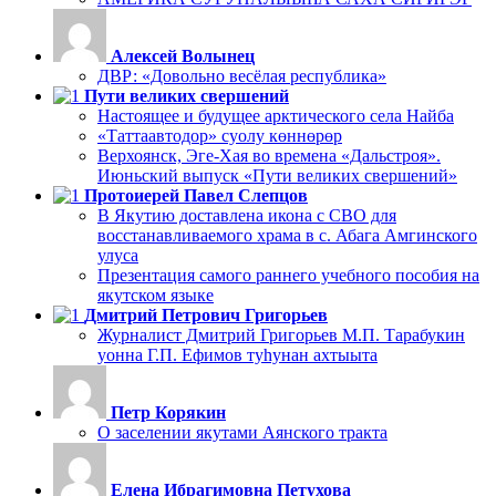
Алексей Волынец
ДВР: «Довольно весёлая республика»
Пути великих свершений
Настоящее и будущее арктического села Найба
«Таттаавтодор» суолу көннөрөр
Верхоянск, Эге-Хая во времена «Дальстроя».
Июньский выпуск «Пути великих свершений»
Протоиерей Павел Слепцов
В Якутию доставлена икона с СВО для
восстанавливаемого храма в с. Абага Амгинского
улуса
Презентация самого раннего учебного пособия на
якутском языке
Дмитрий Петрович Григорьев
Журналист Дмитрий Григорьев М.П. Тарабукин
уонна Г.П. Ефимов туһунан ахтыыта
Петр Корякин
О заселении якутами Аянского тракта
Елена Ибрагимовна Петухова