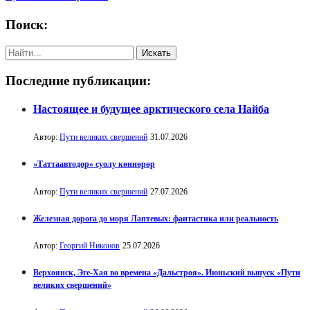
Поиск:
Последние публикации:
Настоящее и будущее арктического села Найба
Автор:
Пути великих свершений
31.07.2026
«Таттаавтодор» суолу көннөрөр
Автор:
Пути великих свершений
27.07.2026
Железная дорога до моря Лаптевых: фантастика или реальность
Автор:
Георгий Никонов
25.07.2026
Верхоянск, Эге-Хая во времена «Дальстроя». Июньский выпуск «Пути
великих свершений»