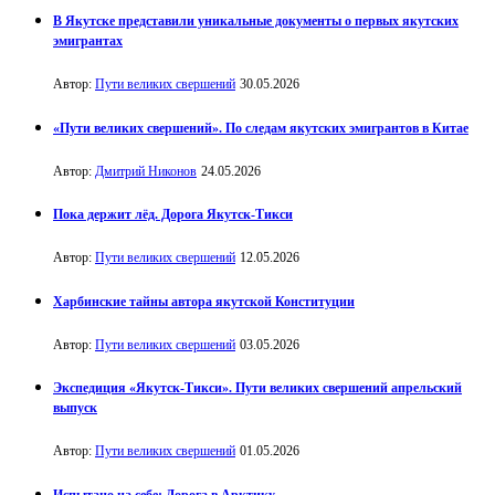
В Якутске представили уникальные документы о первых якутских
эмигрантах
Автор:
Пути великих свершений
30.05.2026
«Пути великих свершений». По следам якутских эмигрантов в Китае
Автор:
Дмитрий Никонов
24.05.2026
Пока держит лёд. Дорога Якутск-Тикси
Автор:
Пути великих свершений
12.05.2026
Харбинские тайны автора якутской Конституции
Автор:
Пути великих свершений
03.05.2026
Экспедиция «Якутск-Тикси». Пути великих свершений апрельский
выпуск
Автор:
Пути великих свершений
01.05.2026
Испытано на себе: Дорога в Арктику