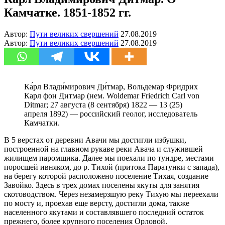
Камчатке. 1851-1852 гг.
Автор:
Пути великих свершений
27.08.2019
Автор:
Пути великих свершений
27.08.2019
Ка́рл Влади́мирович Ди́тмар, Вольдемар Фридрих
Карл фон Дитмар (нем. Woldemar Friedrich Carl von
Ditmar; 27 августа (8 сентября) 1822 — 13 (25)
апреля 1892) — российский геолог, исследователь
Камчатки.
В 5 верстах от деревни Авачи мы достигли избушки,
построенной на главном рукаве реки Авача и служившей
жилищем паромщика. Далее мы поехали по тундре, местами
поросшей ивняком, до р. Тихой (притока Паратунки с запада),
на берегу которой расположено поселение Тихая, создание
Завойко. Здесь в трех домах поселены якуты для занятия
скотоводством. Через незамерзшую реку Тихую мы переехали
по мосту и, проехав еще версту, достигли дома, также
населенного якутами и составлявшего последний остаток
прежнего, более крупного поселения Орловой.