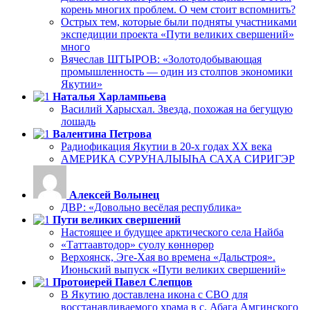
корень многих проблем. О чем стоит вспомнить?
Острых тем, которые были подняты участниками
экспедиции проекта «Пути великих свершений»
много
Вячеслав ШТЫРОВ: «Золотодобывающая
промышленность — один из столпов экономики
Якутии»
Наталья Харлампьева
Василий Харысхал. Звезда, похожая на бегущую
лошадь
Валентина Петрова
Радиофикация Якутии в 20-х годах ХХ века
АМЕРИКА СУРУНАЛЫЫҺА САХА СИРИГЭР
Алексей Волынец
ДВР: «Довольно весёлая республика»
Пути великих свершений
Настоящее и будущее арктического села Найба
«Таттаавтодор» суолу көннөрөр
Верхоянск, Эге-Хая во времена «Дальстроя».
Июньский выпуск «Пути великих свершений»
Протоиерей Павел Слепцов
В Якутию доставлена икона с СВО для
восстанавливаемого храма в с. Абага Амгинского