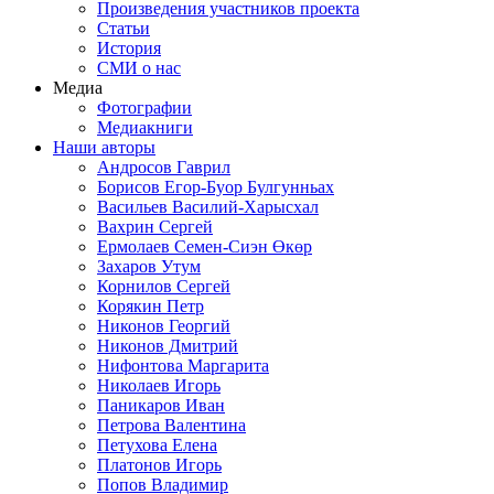
Произведения участников проекта
Статьи
История
СМИ о нас
Медиа
Фотографии
Медиакниги
Наши авторы
Андросов Гаврил
Борисов Егор-Буор Булгунньах
Васильев Василий-Харысхал
Вахрин Сергей
Ермолаев Семен-Сиэн Өкөр
Захаров Утум
Корнилов Сергей
Корякин Петр
Никонов Георгий
Никонов Дмитрий
Нифонтова Маргарита
Николаев Игорь
Паникаров Иван
Петрова Валентина
Петухова Елена
Платонов Игорь
Попов Владимир