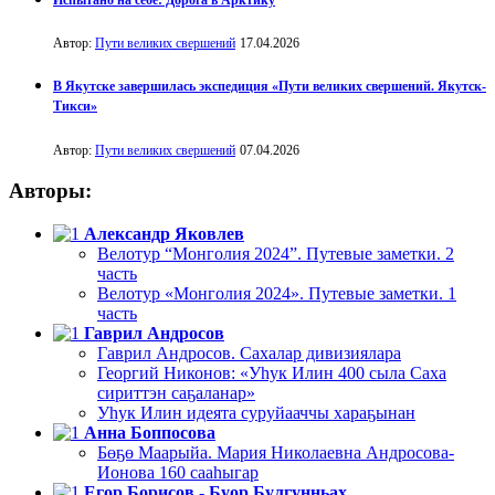
Автор:
Пути великих свершений
17.04.2026
В Якутске завершилась экспедиция «Пути великих свершений. Якутск-
Тикси»
Автор:
Пути великих свершений
07.04.2026
Авторы:
Александр Яковлев
Велотур “Монголия 2024”. Путевые заметки. 2
часть
Велотур «Монголия 2024». Путевые заметки. 1
часть
Гаврил Андросов
Гаврил Андросов. Сахалар дивизиялара
Георгий Никонов: «Уһук Илин 400 сыла Саха
сириттэн саҕаланар»
Уһук Илин идеята суруйааччы хараҕынан
Анна Боппосова
Бөҕө Маарыйа. Мария Николаевна Андросова-
Ионова 160 сааһыгар
Егор Борисов - Буор Булгунньах