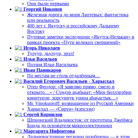
Они были первыми
Георгий Никонов
Железная дорога до моря Лаптевых: фантастика
или реальность
400 лет г. Якутску и российскому Дальнему
Востоку
Путевые заметки экспедиции «Якутск-Нелькан» в
рамках проекта «Пути великих свершений»
Игорь Николаев
Тулуур, дьулуур, эрэл!
Илья Васильев
Поэзия Ильи Васильева
Иван Паникаров
По местам не столь отдалённым…
Василий Егорович Васильев - Харысхал
Отец Феодор: «Я заявляю прямо, смело и
открыто…» / Сүөдэр аҕабыыт: «Мин биллэрэбин
көнөтүнэн, хорсуннук уонна аһаҕастык…»
Mr. Vinokuoroff: возвращение из Русской Америки
Харысхал — «Сөрүө» (кэпсээн)
Сергей Корнилов
Шпионский Владивосток: от прототипа Джеймса
Бонда до основателя микроэлектроники
Маргарита Нифонтова
Дальневосточные регионы разобщены — в этом