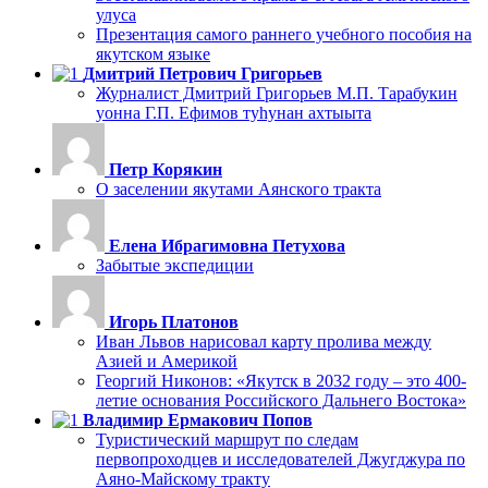
улуса
Презентация самого раннего учебного пособия на
якутском языке
Дмитрий Петрович Григорьев
Журналист Дмитрий Григорьев М.П. Тарабукин
уонна Г.П. Ефимов туһунан ахтыыта
Петр Корякин
О заселении якутами Аянского тракта
Елена Ибрагимовна Петухова
Забытые экспедиции
Игорь Платонов
Иван Львов нарисовал карту пролива между
Азией и Америкой
Георгий Никонов: «Якутск в 2032 году – это 400-
летие основания Российского Дальнего Востока»
Владимир Ермакович Попов
Туристический маршрут по следам
первопроходцев и исследователей Джугджура по
Аяно-Майскому тракту