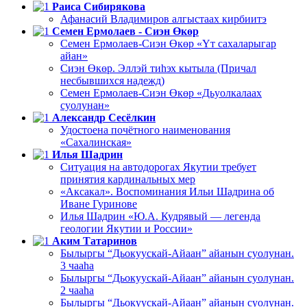
Раиса Сибирякова
Афанасий Владимиров алгыстаах кирбиитэ
Семен Ермолаев - Сиэн Өкөр
Семен Ермолаев-Сиэн Өкөр «Үт сахаларыгар
айан»
Сиэн Өкөр. Эллэй тиһэх кытыла (Причал
несбывшихся надежд)
Семен Ермолаев-Сиэн Өкөр «Дьуолкалаах
суолунан»
Александр Сесёлкин
Удостоена почётного наименования
«Сахалинская»
Илья Шадрин
Ситуация на автодорогах Якутии требует
принятия кардинальных мер
«Аксакал». Воспоминания Ильи Шадрина об
Иване Гуринове
Илья Шадрин «Ю.А. Кудрявый — легенда
геологии Якутии и России»
Аким Татаринов
Былыргы “Дьокуускай-Айаан” айанын суолунан.
3 чааһа
Былыргы “Дьокуускай-Айаан” айанын суолунан.
2 чааһа
Былыргы “Дьокуускай-Айаан” айанын суолунан.