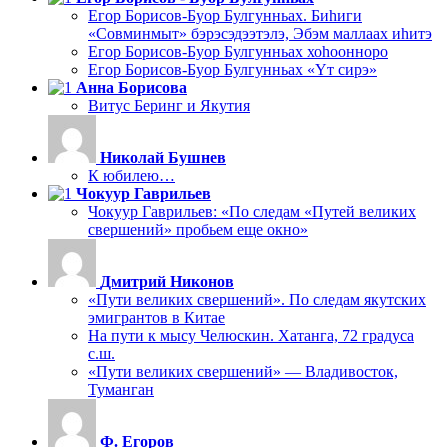
Егор Борисов-Буор Булгунньах. Биһиги
«Совминмыт» бэрэсэдээтэлэ, Эбэм маллаах иһитэ
Егор Борисов-Буор Булгунньах хоһоонноро
Егор Борисов-Буор Булгунньах «Үт сирэ»
Анна Борисова
Витус Беринг и Якутия
Николай Бушнев
К юбилею…
Чокуур Гаврильев
Чокуур Гаврильев: «По следам «Путей великих
свершений» пробьем еще окно»
Дмитрий Никонов
«Пути великих свершений». По следам якутских
эмигрантов в Китае
На пути к мысу Челюскин. Хатанга, 72 градуса
с.ш.
«Пути великих свершений» — Владивосток,
Туманган
Ф. Егоров