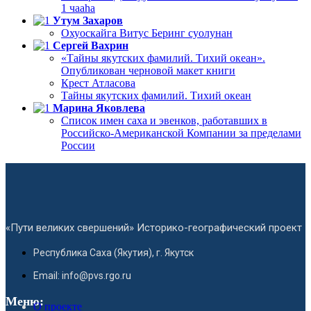
1 чааһа
Утум Захаров
Охуоскайга Витус Беринг суолунан
Сергей Вахрин
«Тайны якутских фамилий. Тихий океан».
Опубликован черновой макет книги
Крест Атласова
Тайны якутских фамилий. Тихий океан
Марина Яковлева
Список имен саха и эвенков, работавших в
Российско-Американской Компании за пределами
России
«Пути великих свершений» Историко-географический проект
Республика Саха (Якутия), г. Якутск
Email: info@pvs.rgo.ru
Меню:
О проекте