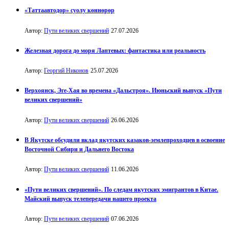
«Таттаавтодор» суолу көннөрөр
Автор:
Пути великих свершений
27.07.2026
Железная дорога до моря Лаптевых: фантастика или реальность
Автор:
Георгий Никонов
25.07.2026
Верхоянск, Эге-Хая во времена «Дальстроя». Июньский выпуск «Пути
великих свершений»
Автор:
Пути великих свершений
26.06.2026
В Якутске обсудили вклад якутских казаков-землепроходцев в освоение
Восточной Сибири и Дальнего Востока
Автор:
Пути великих свершений
11.06.2026
«Пути великих свершений». По следам якутских эмигрантов в Китае.
Майский выпуск телепередачи нашего проекта
Автор:
Пути великих свершений
07.06.2026