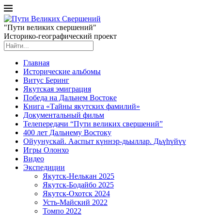
"Пути великих свершений"
Историко-географический проект
Главная
Исторические альбомы
Витус Беринг
Якутская эмиграция
Победа на Дальнем Востоке
Книга «Тайны якутских фамилий»
Документальный фильм
Телепередачи “Пути великих свершений”
400 лет Дальнему Востоку
Ойуунускай. Ааспыт күннэр-дьыллар. Дьүһүйүү
Игры Олонхо
Видео
Экспедиции
Якутск-Нелькан 2025
Якутск-Бодайбо 2025
Якутск-Охотск 2024
Усть-Майский 2022
Томпо 2022