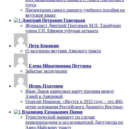
улуса
Презентация самого раннего учебного пособия на
якутском языке
Дмитрий Петрович Григорьев
Журналист Дмитрий Григорьев М.П. Тарабукин
уонна Г.П. Ефимов туһунан ахтыыта
Петр Корякин
О заселении якутами Аянского тракта
Елена Ибрагимовна Петухова
Забытые экспедиции
Игорь Платонов
Иван Львов нарисовал карту пролива между
Азией и Америкой
Георгий Никонов: «Якутск в 2032 году – это 400-
летие основания Российского Дальнего Востока»
Владимир Ермакович Попов
Туристический маршрут по следам
первопроходцев и исследователей Джугджура по
Аяно-Майскому тракту