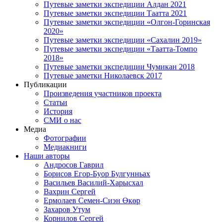
Путевые заметки экспедиции Алдан 2021
Путевые заметки экспедиции Таатта 2021
Путевые заметки экспедиции «Олгон-Горинская
2020»
Путевые заметки экспедиции «Сахалин 2019»
Путевые заметки экспедиции «Таатта-Томпо
2018»
Путевые заметки экспедиции Чумикан 2018
Путевые заметки Николаевск 2017
Публикации
Произведения участников проекта
Статьи
История
СМИ о нас
Медиа
Фотографии
Медиакниги
Наши авторы
Андросов Гаврил
Борисов Егор-Буор Булгунньах
Васильев Василий-Харысхал
Вахрин Сергей
Ермолаев Семен-Сиэн Өкөр
Захаров Утум
Корнилов Сергей