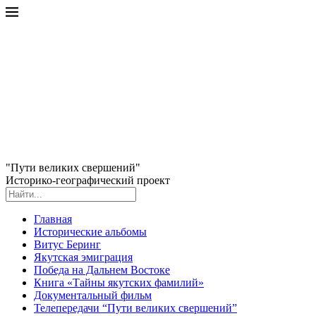
"Пути великих свершений"
Историко-географический проект
Главная
Исторические альбомы
Витус Беринг
Якутская эмиграция
Победа на Дальнем Востоке
Книга «Тайны якутских фамилий»
Документальный фильм
Телепередачи “Пути великих свершений”