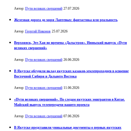
Автор:
Пути великих свершений
27.07.2026
Железная дорога до моря Лаптевых: фантастика или реальность
Автор:
Георгий Никонов
25.07.2026
Верхоянск, Эге-Хая во времена «Дальстроя». Июньский выпуск «Пути
великих свершений»
Автор:
Пути великих свершений
26.06.2026
В Якутске обсудили вклад якутских казаков-землепроходцев в освоение
Восточной Сибири и Дальнего Востока
Автор:
Пути великих свершений
11.06.2026
«Пути великих свершений». По следам якутских эмигрантов в Китае.
Майский выпуск телепередачи нашего проекта
Автор:
Пути великих свершений
07.06.2026
В Якутске представили уникальные документы о первых якутских