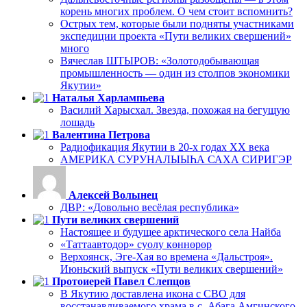
корень многих проблем. О чем стоит вспомнить?
Острых тем, которые были подняты участниками
экспедиции проекта «Пути великих свершений»
много
Вячеслав ШТЫРОВ: «Золотодобывающая
промышленность — один из столпов экономики
Якутии»
Наталья Харлампьева
Василий Харысхал. Звезда, похожая на бегущую
лошадь
Валентина Петрова
Радиофикация Якутии в 20-х годах ХХ века
АМЕРИКА СУРУНАЛЫЫҺА САХА СИРИГЭР
Алексей Волынец
ДВР: «Довольно весёлая республика»
Пути великих свершений
Настоящее и будущее арктического села Найба
«Таттаавтодор» суолу көннөрөр
Верхоянск, Эге-Хая во времена «Дальстроя».
Июньский выпуск «Пути великих свершений»
Протоиерей Павел Слепцов
В Якутию доставлена икона с СВО для
восстанавливаемого храма в с. Абага Амгинского