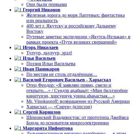
Они были первыми
Георгий Никонов
Железная дорога до моря Лаптевых: фантастика
или реальность
400 лет г. Якутску и российскому Дальнему
Востоку
Путевые заметки экспедиции «Якутск-Нелькан» в
рамках проекта «Пути великих свершений»
Игорь Николаев
Тулуур, дьулуур, эрэл!
Илья Васильев
Поэзия Ильи Васильева
Иван Паникаров
По местам не столь отдалённым…
Василий Егорович Васильев - Харысхал
Отец Феодор: «Я заявляю прямо, смело и
открыто…» / Сүөдэр аҕабыыт: «Мин биллэрэбин
көнөтүнэн, хорсуннук уонна аһаҕастык…»
Mr. Vinokuoroff: возвращение из Русской Америки
Харысхал — «Сөрүө» (кэпсээн)
Сергей Корнилов
Шпионский Владивосток: от прототипа Джеймса
Бонда до основателя микроэлектроники
Маргарита Нифонтова
Дальневосточные регионы разобщены — в этом