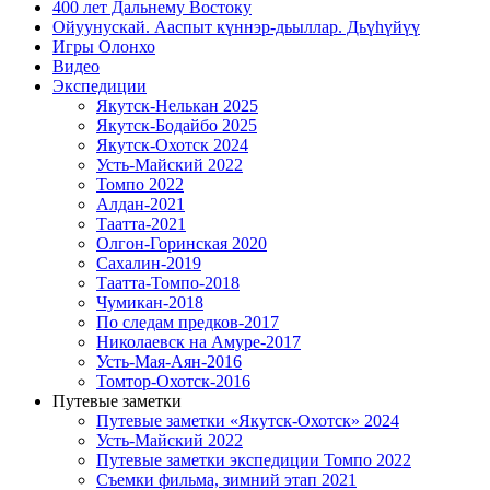
400 лет Дальнему Востоку
Ойуунускай. Ааспыт күннэр-дьыллар. Дьүһүйүү
Игры Олонхо
Видео
Экспедиции
Якутск-Нелькан 2025
Якутск-Бодайбо 2025
Якутск-Охотск 2024
Усть-Майский 2022
Томпо 2022
Алдан-2021
Таатта-2021
Олгон-Горинская 2020
Сахалин-2019
Таатта-Томпо-2018
Чумикан-2018
По следам предков-2017
Николаевск на Амуре-2017
Усть-Мая-Аян-2016
Томтор-Охотск-2016
Путевые заметки
Путевые заметки «Якутск-Охотск» 2024
Усть-Майский 2022
Путевые заметки экспедиции Томпо 2022
Съемки фильма, зимний этап 2021