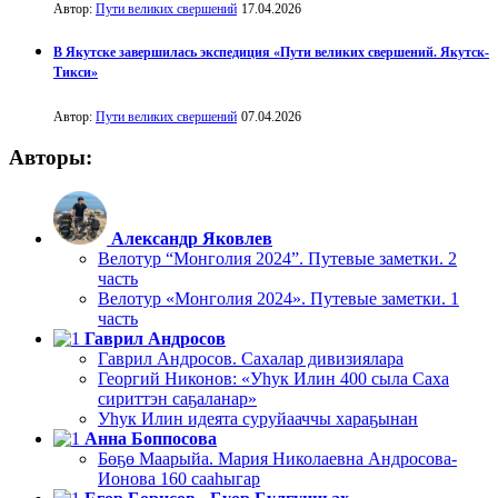
Автор:
Пути великих свершений
17.04.2026
В Якутске завершилась экспедиция «Пути великих свершений. Якутск-
Тикси»
Автор:
Пути великих свершений
07.04.2026
Авторы:
Александр Яковлев
Велотур “Монголия 2024”. Путевые заметки. 2
часть
Велотур «Монголия 2024». Путевые заметки. 1
часть
Гаврил Андросов
Гаврил Андросов. Сахалар дивизиялара
Георгий Никонов: «Уһук Илин 400 сыла Саха
сириттэн саҕаланар»
Уһук Илин идеята суруйааччы хараҕынан
Анна Боппосова
Бөҕө Маарыйа. Мария Николаевна Андросова-
Ионова 160 сааһыгар