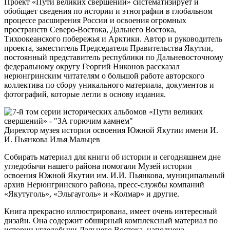
Проект «Пути великих свершений» систематизирует и
обобщает сведения по истории и этнографии в глобальном
процессе расширения России и освоения огромных
пространств Северо-Востока, Дальнего Востока,
Тихоокеанского побережья и Арктики. Автор и руководитель
проекта, заместитель Председателя Правительства Якутии,
постоянный представитель республики по Дальневосточному
федеральному округу Георгий Никонов рассказал
нерюнгринским читателям о большой работе авторского
коллектива по сбору уникального материала, документов и
фотографий, которые легли в основу издания.
Директор музея истории освоения Южной Якутии имени И.
И. Пьянкова Илья Мальцев
Собирать материал для книги об истории и сегодняшнем дне
угледобычи нашего района помогали Музей истории
освоения Южной Якутии им. И.И. Пьянкова, муниципальный
архив Нерюнгринского района, пресс-службы компаний
«Якутуголь», «Эльгауголь» и «Колмар» и другие.
Книга прекрасно иллюстрирована, имеет очень интересный
дизайн. Она содержит обширный комплексный материал по
истории угледобычи Дальнего Востока, наполнена