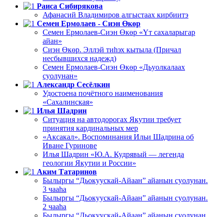
Раиса Сибирякова
Афанасий Владимиров алгыстаах кирбиитэ
Семен Ермолаев - Сиэн Өкөр
Семен Ермолаев-Сиэн Өкөр «Үт сахаларыгар
айан»
Сиэн Өкөр. Эллэй тиһэх кытыла (Причал
несбывшихся надежд)
Семен Ермолаев-Сиэн Өкөр «Дьуолкалаах
суолунан»
Александр Сесёлкин
Удостоена почётного наименования
«Сахалинская»
Илья Шадрин
Ситуация на автодорогах Якутии требует
принятия кардинальных мер
«Аксакал». Воспоминания Ильи Шадрина об
Иване Гуринове
Илья Шадрин «Ю.А. Кудрявый — легенда
геологии Якутии и России»
Аким Татаринов
Былыргы “Дьокуускай-Айаан” айанын суолунан.
3 чааһа
Былыргы “Дьокуускай-Айаан” айанын суолунан.
2 чааһа
Былыргы “Дьокуускай-Айаан” айанын суолунан.