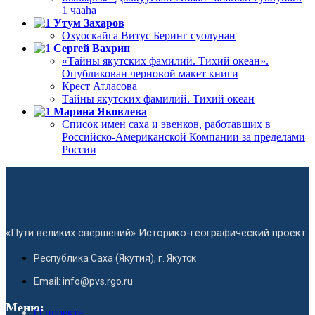
1 чааһа
Утум Захаров
Охуоскайга Витус Беринг суолунан
Сергей Вахрин
«Тайны якутских фамилий. Тихий океан».
Опубликован черновой макет книги
Крест Атласова
Тайны якутских фамилий. Тихий океан
Марина Яковлева
Список имен саха и эвенков, работавших в
Российско-Американской Компании за пределами
России
«Пути великих свершений» Историко-географический проект
Республика Саха (Якутия), г. Якутск
Email: info@pvs.rgo.ru
Меню:
О проекте