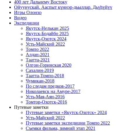
400 лет Дальнему Востоку
Ойуунускай. Ааспыт күннэр-дьыллар. Дьүһүйүү
Игры Олонхо
Видео
Экспедиции
Якутск-Нелькан 2025
Якутск-Бодайбо 2025
Якутск-Охотск 2024
Усть-Майский 2022
Томпо 2022
Алдан-2021
Таатта-2021
Олгон-Горинская 2020
Сахалин-2019
Таатта-Томпо-2018
Чумикан-2018
По следам предков-2017
Николаевск на Амуре-2017
Усть-Мая-Аян-2016
Томтор-Охотск-2016
Путевые заметки
Путевые заметки «Якутск-Охотск» 2024
Усть-Майский 2022
Путевые заметки экспедиции Томпо 2022
Съемки фильма, зимний этап 2021