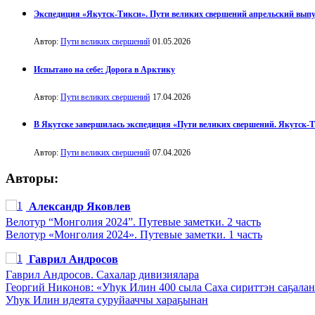
Экспедиция «Якутск-Тикси». Пути великих свершений апрельский вып
Автор:
Пути великих свершений
01.05.2026
Испытано на себе: Дорога в Арктику
Автор:
Пути великих свершений
17.04.2026
В Якутске завершилась экспедиция «Пути великих свершений. Якутск-
Автор:
Пути великих свершений
07.04.2026
Авторы:
Александр Яковлев
Велотур “Монголия 2024”. Путевые заметки. 2 часть
Велотур «Монголия 2024». Путевые заметки. 1 часть
Гаврил Андросов
Гаврил Андросов. Сахалар дивизиялара
Георгий Никонов: «Уһук Илин 400 сыла Саха сириттэн саҕала
Уһук Илин идеята суруйааччы хараҕынан