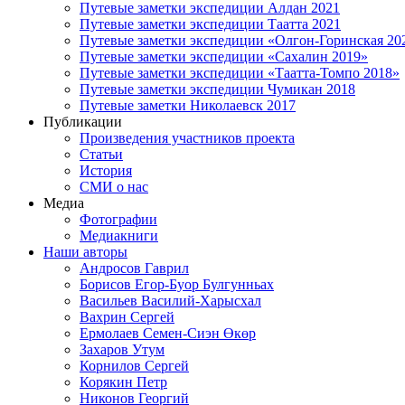
Путевые заметки экспедиции Алдан 2021
Путевые заметки экспедиции Таатта 2021
Путевые заметки экспедиции «Олгон-Горинская 20
Путевые заметки экспедиции «Сахалин 2019»
Путевые заметки экспедиции «Таатта-Томпо 2018»
Путевые заметки экспедиции Чумикан 2018
Путевые заметки Николаевск 2017
Публикации
Произведения участников проекта
Статьи
История
СМИ о нас
Медиа
Фотографии
Медиакниги
Наши авторы
Андросов Гаврил
Борисов Егор-Буор Булгунньах
Васильев Василий-Харысхал
Вахрин Сергей
Ермолаев Семен-Сиэн Өкөр
Захаров Утум
Корнилов Сергей
Корякин Петр
Никонов Георгий