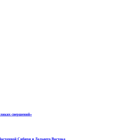
еликих свершений»
 Восточной Сибири и Дальнего Востока