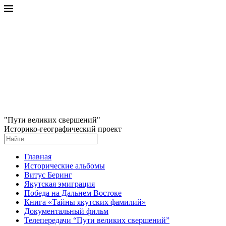
"Пути великих свершений"
Историко-географический проект
Главная
Исторические альбомы
Витус Беринг
Якутская эмиграция
Победа на Дальнем Востоке
Книга «Тайны якутских фамилий»
Документальный фильм
Телепередачи “Пути великих свершений”