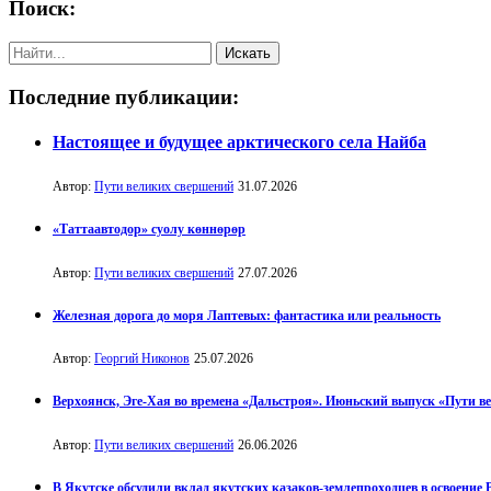
Поиск:
Последние публикации:
Настоящее и будущее арктического села Найба
Автор:
Пути великих свершений
31.07.2026
«Таттаавтодор» суолу көннөрөр
Автор:
Пути великих свершений
27.07.2026
Железная дорога до моря Лаптевых: фантастика или реальность
Автор:
Георгий Никонов
25.07.2026
Верхоянск, Эге-Хая во времена «Дальстроя». Июньский выпуск «Пути в
Автор:
Пути великих свершений
26.06.2026
В Якутске обсудили вклад якутских казаков-землепроходцев в освоение