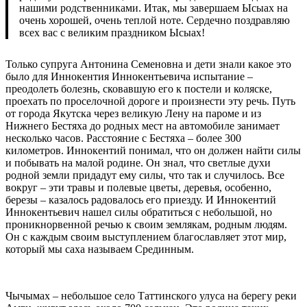
нашими родственниками. Итак, мы завершаем Ысыах на
очень хорошей, очень теплой ноте. Сердечно поздравляю
всех вас с великим праздником Ысыах!
Только супруга Антонина Семеновна и дети знали какое это
было для Иннокентия Иннокентьевича испытание –
преодолеть болезнь, сковавшую его к постели и коляске,
проехать по проселочной дороге и произнести эту речь. Путь
от города Якутска через великую Лену на пароме и из
Нижнего Бестяха до родных мест на автомобиле занимает
несколько часов. Расстояние с Бестяха – более 300
километров. Иннокентий понимал, что он должен найти силы
и побывать на малой родине. Он знал, что светлые духи
родной земли придадут ему силы, что так и случилось. Все
вокруг – эти травы и полевые цветы, деревья, особенно,
березы – казалось радовалось его приезду. И Иннокентий
Иннокентьевич нашел силы обратиться с небольшой, но
проникнорвенной речью к своим землякам, родным людям.
Он с каждым своим выступлением благославляет этот мир,
который мы саха называем Срединным.
Чычымах – небольшое село Таттинского улуса на берегу реки