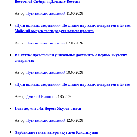
Восточной Сибири и Дальнего Востока
Автор:
Пути великих свершений
11.06.2026
«Пути великих свершений». По следам якутских эмигрантов в Китае.
Майский выпуск телепередачи нашего проекта
Автор:
Пути великих свершений
07.06.2026
В Якутске представили уникальные документы о первых якутских
эмигрантах
Автор:
Пути великих свершений
30.05.2026
«Пути великих свершений». По следам якутских эмигрантов в Китае
Автор:
Дмитрий Никонов
24.05.2026
Пока держит лёд. Дорога Якутск-Тикси
Автор:
Пути великих свершений
12.05.2026
Харбинские тайны автора якутской Конституции