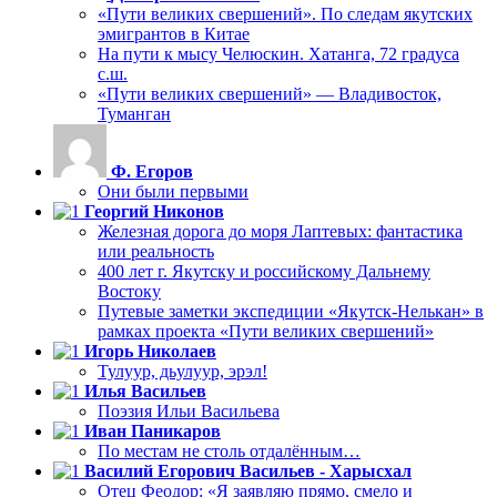
«Пути великих свершений». По следам якутских
эмигрантов в Китае
На пути к мысу Челюскин. Хатанга, 72 градуса
с.ш.
«Пути великих свершений» — Владивосток,
Туманган
Ф. Егоров
Они были первыми
Георгий Никонов
Железная дорога до моря Лаптевых: фантастика
или реальность
400 лет г. Якутску и российскому Дальнему
Востоку
Путевые заметки экспедиции «Якутск-Нелькан» в
рамках проекта «Пути великих свершений»
Игорь Николаев
Тулуур, дьулуур, эрэл!
Илья Васильев
Поэзия Ильи Васильева
Иван Паникаров
По местам не столь отдалённым…
Василий Егорович Васильев - Харысхал
Отец Феодор: «Я заявляю прямо, смело и