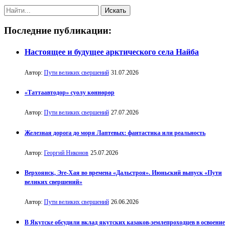
Последние публикации:
Настоящее и будущее арктического села Найба
Автор:
Пути великих свершений
31.07.2026
«Таттаавтодор» суолу көннөрөр
Автор:
Пути великих свершений
27.07.2026
Железная дорога до моря Лаптевых: фантастика или реальность
Автор:
Георгий Никонов
25.07.2026
Верхоянск, Эге-Хая во времена «Дальстроя». Июньский выпуск «Пути
великих свершений»
Автор:
Пути великих свершений
26.06.2026
В Якутске обсудили вклад якутских казаков-землепроходцев в освоение