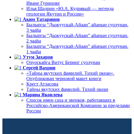
Иване Гуринове
Илья Шадрин «Ю.А. Кудрявый — легенда
геологии Якутии и России»
Аким Татаринов
Былыргы “Дьокуускай-Айаан” айанын суолунан.
3 чааһа
Былыргы “Дьокуускай-Айаан” айанын суолунан.
2 чааһа
Былыргы “Дьокуускай-Айаан” айанын суолунан.
1 чааһа
Утум Захаров
Охуоскайга Витус Беринг суолунан
Сергей Вахрин
«Тайны якутских фамилий. Тихий океан».
Опубликован черновой макет книги
Крест Атласова
Тайны якутских фамилий. Тихий океан
Марина Яковлева
Список имен саха и эвенков, работавших в
Российско-Американской Компании за пределами
России