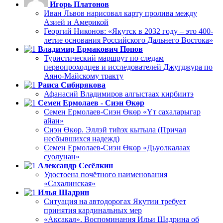
Игорь Платонов
Иван Львов нарисовал карту пролива между
Азией и Америкой
Георгий Никонов: «Якутск в 2032 году – это 400-
летие основания Российского Дальнего Востока»
Владимир Ермакович Попов
Туристический маршрут по следам
первопроходцев и исследователей Джугджура по
Аяно-Майскому тракту
Раиса Сибирякова
Афанасий Владимиров алгыстаах кирбиитэ
Семен Ермолаев - Сиэн Өкөр
Семен Ермолаев-Сиэн Өкөр «Үт сахаларыгар
айан»
Сиэн Өкөр. Эллэй тиһэх кытыла (Причал
несбывшихся надежд)
Семен Ермолаев-Сиэн Өкөр «Дьуолкалаах
суолунан»
Александр Сесёлкин
Удостоена почётного наименования
«Сахалинская»
Илья Шадрин
Ситуация на автодорогах Якутии требует
принятия кардинальных мер
«Аксакал». Воспоминания Ильи Шадрина об