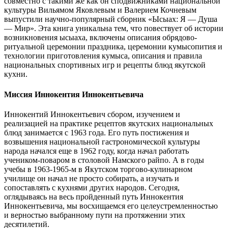
совместно с такими же как он сподвижниками национальной
культуры Вильямом Яковлевым и Валерием Кочневым
выпустили научно-популярный сборник «Ысыах: Я — Душа
— Мир». Эта книга уникальна тем, что повествует об истории
возникновения ысыаха, включены описания обрядово-
ритуальной церемонии праздника, церемонии кумысопития и
технологии приготовления кумыса, описания и правила
национальных спортивных игр и рецепты блюд якутской
кухни.
Миссия Иннокентия Иннокентьевича
Иннокентий Иннокентьевич сбором, изучением и
реализацией на практике рецептов якутских наци­ональных
блюд занимается с 1963 года. Его путь постижения и
возвышения национальной гастрономической культуры
народа начался еще в 1962 году, когда начал работать
учеником-поваром в столовой Намского райпо. А в годы
учебы в 1963-1965-м в Якутском торгово-кулинарном
училище он начал не просто собирать, а изучать и
сопоставлять с кухнями других народов. Сегодня,
оглядываясь на весь пройденный путь Иннокентия
Иннокентьевича, мы восхищаемся его целеустремленностью
и верностью выбранному пути на протяжении этих
десятилетий.