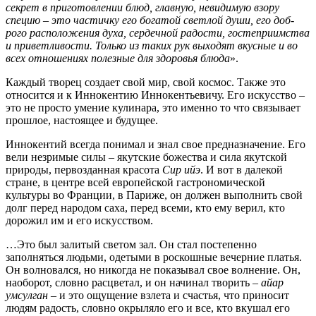
секрет в приготовлении блюд, главную, невидимую взору
специю – это частичку его богатой светлой души, его доб­
рого расположения духа, сердечной радости, гостеприимства
и приветливости. Только из таких рук выходят вкусные и во
всех отноше­ниях полезные для здоровья блюда
».
Каждый творец создает свой мир, свой космос. Также это
относится и к Иннокентию Иннокентьевичу. Его искусство –
это не просто умение кулинара, это именно то что связывает
прошлое, настоящее и будущее.
Иннокентий всегда понимал и знал свое предназначение. Его
вели незримые силы – якутские божества и сила якутской
природы, первозданная красота
Сир ийэ
. И вот в далекой
стране, в центре всей европейской гастрономической
культуры во Франции, в Париже, он должен выполнить свой
долг перед народом саха, перед всеми, кто ему верил, кто
дорожил им и его искусством.
…Это был залитый светом зал. Он стал постепенно
заполняться людьми, одетыми в роскошные вечерние платья.
Он волновался, но никогда не показывал свое волнение. Он,
наоборот, словно расцветал, и он начинал творить –
айар
умсулган
– и это ощущение взлета и счастья, что приносит
людям радость, словно окрыляло его и все, кто вкушал его