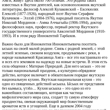
Амги, живут здесь около 700 сельчан. Это родина таких
известных в Якутии деятелей, как основоположник якутской
литературы, философ Алексей Кулаковский – Ексекюлях
Елексей (1877-1926), народный поэт Якутии Серафим
Кулачиков – Эллэй (1904-1976), народный писатель Якутии
Николай Мординов – Амма Аччыгыйа (1906-1994), доктор
философских наук, профессор, первый ректор Якутского
государственного университета Авксентий Мординов (1910-
1993). И в этом ряду Иннокентий Тарбахов.
Важно было для Иннокентия Иннокентьевича посетить
ысыах на своей малой родине. Связь с родной землей, с этой
летней зеленью, свежим воздухом, продуваемым с реки, в
народе называемой Красавица Амга – все это настраивало его
и всех его земляков на надежду на новые встречи. В этом есть
сила общения с Матерью Природой. Для него ысыах – это не
только национальный праздник, а культурно-обрядовое
действо, которое включает в обязательном порядке якутскую
национальную кухню. Якутская национальная кухня – это
одно из священных действий ысыаха. Ысыах не представим
без кымыса, үтэһэ… Кухня ысыаха – это одно из его
важнейших составляющих, которая как частица
мифологического мира саха, создает ту самую атмосферу
празднества, овевая окружающий мир божественным
ароматом яств и угощений. Еще в далеком 2004 году