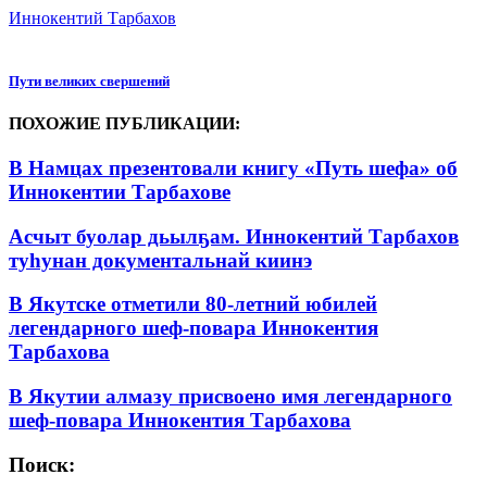
Иннокентий Тарбахов
Пути великих свершений
ПОХОЖИЕ ПУБЛИКАЦИИ:
В Намцах презентовали книгу «Путь шефа» об
Иннокентии Тарбахове
Асчыт буолар дьылҕам. Иннокентий Тарбахов
туһунан документальнай киинэ
В Якутске отметили 80-летний юбилей
легендарного шеф-повара Иннокентия
Тарбахова
В Якутии алмазу присвоено имя легендарного
шеф-повара Иннокентия Тарбахова
Поиск: