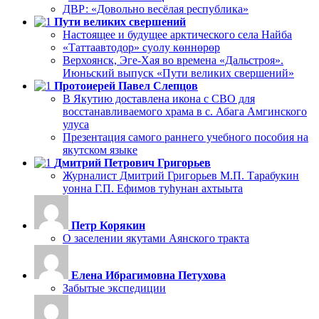
ДВР: «Довольно весёлая республика»
Пути великих свершений
Настоящее и будущее арктического села Найба
«Таттаавтодор» суолу көннөрөр
Верхоянск, Эге-Хая во времена «Дальстроя».
Июньский выпуск «Пути великих свершений»
Протоиерей Павел Слепцов
В Якутию доставлена икона с СВО для
восстанавливаемого храма в с. Абага Амгинского
улуса
Презентация самого раннего учебного пособия на
якутском языке
Дмитрий Петрович Григорьев
Журналист Дмитрий Григорьев М.П. Тарабукин
уонна Г.П. Ефимов туһунан ахтыыта
Петр Корякин
О заселении якутами Аянского тракта
Елена Ибрагимовна Петухова
Забытые экспедиции