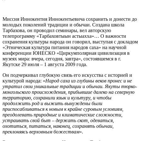
Миссия Иннокентия Иннокентьевича сохранить и донести до
молодых поколений традиции и обычаи. Создана школа
Тарбахова, он проводил семинары, вел авторскую
телепрограмму «Тарбаховтыын астыахха»… О важности
сохранения культуры народа он говорил, выступая с докладом
«Этническая культура питания народов саха» на научной
конференции ЮНЕСКО «Циркумполярная цивилизация в
музеях мира: вчера, сегодня, завтра», состоявшемся в г.
Якутске 29 июля – 1 августа 2009 года.
Он подчеркивал глубокую связь его искусства с историей и
культурой народа: «
Народ саха из глубины веков пронес и не
утратил свои уникальные традиции и обычаи. Якуты тюрко-
монгольского происхождения, прибывшие далеко на северную
территорию, сохранили язык и культуру, и чтобы
продолжить род и выжить вынуждены были
приспосабливаться к новым к крайне суровым условиям,
преодолевать природные и климатические сложности,
устраивать свой быт – держать скот, одеваться,
охотиться, питаться, наконец, сохранять обычаи,
преклоняясь верховным божествам
».