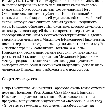
Не могу сказать, что я с ним дружил или часто общался, но те
нечастые встречи как мне теперь видится были по-своему
знаковыми. У нас общие друзья, фотожурналист Петр
Оконешников, писатель, публицист Иван Ушницкий и
каждый из них обладает своей удивительной харизмой и той
силой, которую саха считают, данная духами Срединного
мира. И каждое общение с Иннокентием, которое случалось с
легкой руки моих друзей было не просто интересным, а
своеобразным учением о якутском гостеприимстве. Надолго
запомнилось чаепитие с Михаилом Ефимовичем Николаевым,
после завершения заседания экспертно-аналитического клуба
Ленские встречи «Геополитика Востока. XXI век».
Иннокентий рассказывал разные истории, он прекрасный
рассказчик! Эта, инициированная Михаилом Ефимовичем
международная интеллектуальная площадка с участием
экспертов стран Азии и Российской Федерации, дополнялась
личностью Иннокентия Тарбахова и его искусством.
Секрет его искусства
Секрет искусства Иннокентия Тарбахова очень точно отметил
первый Президент Республики Саха Михаил Ефимович
Николаев в предисловии к книге «Благословенная пища
предков», выпущенной издательством «Кемюел» в 2009 году:
«
Я уже не раз открывал его главный про­фессиональный