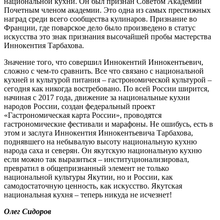
национальной кухни. Он был признан Советом Академии
Почетным членом академии. Это одна из самых престижных
наград среди всего сообщества кулинаров. Признание во
Франции, где поварское дело было произведено в статус
искусства это знак признания высочайшей пробы мастерства
Иннокентия Тарбахова.
Значение того, что совершил Иннокентий Иннокентьевич,
сложно с чем-то сравнить. Все что связано с национальной
кухней и культурой питания – гастрономической культурой –
сегодня как никогда востребовано. По всей России ширится,
начиная с 2017 года, движение за национальные кухни
народов России, создан федеральный проект
«Гастрономическая карта России», проводятся
гастрономические фестивали и марафоны. Не ошибусь, есть в
этом и заслуга Иннокентия Иннокентьевича Тарбахова,
поднявшего на небывалую высоту национальную кухню
народа саха и северян. Он якутскую национальную кухню
если можно так выразиться – институционализировал,
превратил в общепризнанный элемент не только
национальной культуры Якутии, но и России, как
самодостаточную ценность, как искусство. Якутская
национальная кухня – теперь никуда не исчезнет!
Олег Сидоров