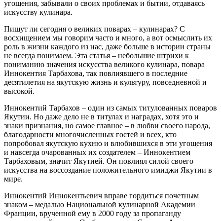
угощения, забывали о своих проблемах и бытии, отдаваясь
искусству кулинара.
Пишут ли сегодня о великих поварах – кулинарах? С
восхищением мы говорим часто и много, а вот осмыслить их
роль в жизни каждого из нас, даже больше в истории страны
не всегда понимаем. Эта статья – небольшие штрихи к
пониманию значения искусства великого кулинара, повара
Иннокентия Тарбахова, так повлиявшего в последние
десятилетия на якутскую жизнь и культуру, повседневной и
высокой.
Иннокентий Тарбахов – один из самых титулованных поваров
Якутии. Но даже дело не в титулах и наградах, хотя это и
знаки признания, но самое главное – в любви своего народа,
благодарности многочисленных гостей и всех, кто
попробовал якутскую кухню и влюбившихся в эти угощения
и навсегда очарованных их создателем – Иннокентием
Тарбаховым, значит Якутией. Он повлиял силой своего
искусства на воссоздание положительного имиджи Якутии в
мире.
Иннокентий Иннокентьевич вправе гордиться почетным
знаком – медалью Национальной кулинарной Академии
Франции, врученной ему в 2000 году за пропаганду