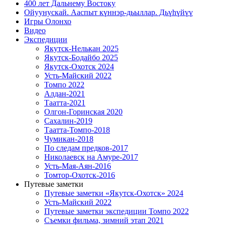
400 лет Дальнему Востоку
Ойуунускай. Ааспыт күннэр-дьыллар. Дьүһүйүү
Игры Олонхо
Видео
Экспедиции
Якутск-Нелькан 2025
Якутск-Бодайбо 2025
Якутск-Охотск 2024
Усть-Майский 2022
Томпо 2022
Алдан-2021
Таатта-2021
Олгон-Горинская 2020
Сахалин-2019
Таатта-Томпо-2018
Чумикан-2018
По следам предков-2017
Николаевск на Амуре-2017
Усть-Мая-Аян-2016
Томтор-Охотск-2016
Путевые заметки
Путевые заметки «Якутск-Охотск» 2024
Усть-Майский 2022
Путевые заметки экспедиции Томпо 2022
Съемки фильма, зимний этап 2021