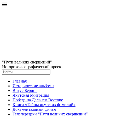
"Пути великих свершений"
Историко-географический проект
Главная
Исторические альбомы
Витус Беринг
Якутская эмиграция
Победа на Дальнем Востоке
Книга «Тайны якутских фамилий»
Документальный фильм
Телепередачи “Пути великих свершений”