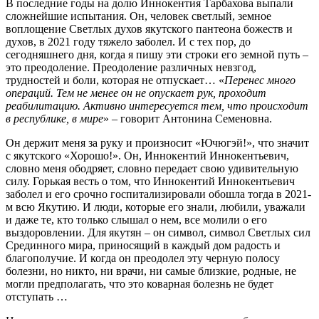
В последние годы на долю Иннокентия Тарбахова выпали
сложнейшие испытания. Он, человек светлый, земное
воплощение Светлых духов якутского пантеона божеств и
духов, в 2021 году тяжело заболел. И с тех пор, до
сегодняшнего дня, когда я пишу эти строки его земной путь –
это преодоление. Преодоление различных невзгод,
трудностей и боли, которая не отпускает… «
Перенес много
операций. Тем не менее он не опускает рук, проходит
реабилитацию. Активно интересуется тем, что происходит
в республике, в мире
» – говорит Антонина Семеновна.
Он держит меня за руку и произносит «Ючюгэй!», что значит
с якутского «Хорошо!». Он, Иннокентий Иннокентьевич,
словно меня ободряет, словно передает свою удивительную
силу. Горькая весть о том, что Иннокентий Иннокентьевич
заболел и его срочно госпитализировали обошла тогда в 2021-
м всю Якутию. И люди, которые его знали, любили, уважали
и даже те, кто только слышал о нем, все молили о его
выздоровлении. Для якутян – он символ, символ Светлых сил
Срединного мира, приносящий в каждый дом радость и
благополучие. И когда он преодолел эту черную полосу
болезни, но никто, ни врачи, ни самые близкие, родные, не
могли предполагать, что это коварная болезнь не будет
отступать …