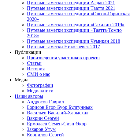
Путевые заметки экспедиции Алдан 2021
Путевые заметки экспедиции Таатта 2021
Путевые заметки экспедиции «Олгон-Горинская
2020»
Путевые заметки экспедиции «Сахалин 2019»
Путевые заметки экспедиции «Таатта-Томпо
2018»
Путевые заметки экспедиции Чумикан 2018
Путевые заметки Николаевск 2017
Публикации
Произведения участников проекта
Статьи
История
СМИ о нас
Медиа
Фотографии
Медиакниги
Наши авторы
Андросов Гаврил
Борисов Егор-Буор Булгунньах
Васильев Василий-Харысхал
Вахрин Сергей
Ермолаев Семен-Сиэн Өкөр
Захаров Утум
Корнилов Сергей