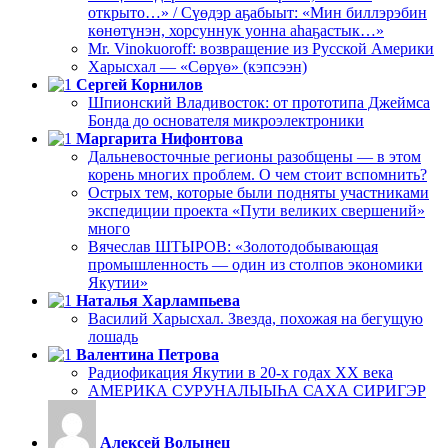
открыто…» / Сүөдэр аҕабыыт: «Мин биллэрэбин
көнөтүнэн, хорсуннук уонна аһаҕастык…»
Mr. Vinokuoroff: возвращение из Русской Америки
Харысхал — «Сөрүө» (кэпсээн)
Сергей Корнилов
Шпионский Владивосток: от прототипа Джеймса
Бонда до основателя микроэлектроники
Маргарита Нифонтова
Дальневосточные регионы разобщены — в этом
корень многих проблем. О чем стоит вспомнить?
Острых тем, которые были подняты участниками
экспедиции проекта «Пути великих свершений»
много
Вячеслав ШТЫРОВ: «Золотодобывающая
промышленность — один из столпов экономики
Якутии»
Наталья Харлампьева
Василий Харысхал. Звезда, похожая на бегущую
лошадь
Валентина Петрова
Радиофикация Якутии в 20-х годах ХХ века
АМЕРИКА СУРУНАЛЫЫҺА САХА СИРИГЭР
Алексей Волынец