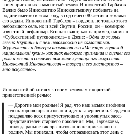
гостя приехал их знаменитый земляк Иннокентий Тарбахов.
Важно было Иннокентию Иннокентьевичу побывать на
родине именно в этом году, в год своего 80-летия и земляки
его ждали. Иннокентий Тарбахов – гордость не только этого
небольшого села, но и всей Якутии, России, он – всемирно
известный шеф-повар. Его называют, как например, написал
«Субъективный путеводитель» в Дзене: «
Одна из живых
легенд Якутии» и с чем невозможно не согласиться.
Журналисты и блогеры называют его «Маэстро якутской
национальной кухни» как знак высокого признания и оценки его
роли и места в современном мире кулинарного искусства.
Иннокентий Иннокентьевич – творец и его мастерство –
это искусство».
Иннокентий обратился к своим землякам с короткой
приветственной речью:
— Дорогие мои родные! Я рад, что наш ысыах изобилия
очень хорошо организован и идет к завершению. Сердечно
поздравляю всех присутствующих и упомянутых здесь
представителей старшего поколения. Мы, Тарбаховы,
никогда раньше так организованно не приезжали на
родину. Мы приехали, чтобы отпраздновать этот день с