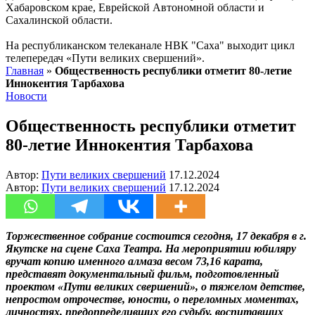
Хабаровском крае, Еврейской Автономной области и
Сахалинской области.
На республиканском телеканале НВК "Саха" выходит цикл
телепередач «Пути великих свершений».
Главная
»
Общественность республики отметит 80-летие
Иннокентия Тарбахова
Новости
Общественность республики отметит
80-летие Иннокентия Тарбахова
Автор:
Пути великих свершений
17.12.2024
Автор:
Пути великих свершений
17.12.2024
Торжественное собрание состоится сегодня, 17 декабря в г.
Якутске на сцене Саха Театра. На мероприятии юбиляру
вручат копию именного алмаза весом 73,16 карата,
представят документальный фильм, подготовленный
проектом «Пути великих свершений», о тяжелом детстве,
непростом отрочестве, юности, о переломных моментах,
личностях, предопределивших его судьбу, воспитавших