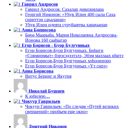
Гаврил Андросов
Гаврил Андросов. Сахалар дивизиялара
Георгий Никонов: «Уһук Илин 400 сыла Саха
сириттэн саҕаланар»
Уһук Илин идеята суруйааччы хараҕынан
Анна Боппосова
Бөҕө Маарыйа. Мария Николаевна Андросова-
Ионова 160 сааһыгар
Егор Борисов - Буор Булгунньах
Егор Борисов-Буор Булгунньах. Биһиги
«Совминмыт» бэрэсэдээтэлэ, Эбэм маллаах иһитэ
Егор Борисов-Буор Булгунньах хоһоонноро
Егор Борисов-Буор Булгунньах «Үт сирэ»
Анна Борисова
Витус Беринг и Якутия
Николай Бушнев
К юбилею…
Чокуур Гаврильев
Чокуур Гаврильев: «По следам «Путей великих
свершений» пробьем еще окно»
Дмитрий Никонов