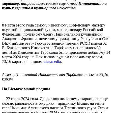
характер, направивших совсем еще юного Иннокентия на
путь к вершинам кулинарного искусства.
8 марта этого года самому известному шеф-повару, мастеру
якутской национальной кухни, мастер-повару Российской
Федерации, почетному члену Национальной кулинарной
Академии Франции, почетному гражданину Республики Саха
(Якутия), лауреату Государственной премии РС(Я) имени А.
Е. Кулаковского Иннокентию Тарбахову исполнилось 80
лет. Имя Иннокентия Тарбахова было присвоено добытому 14
марта 2024 года на Накынском рудном поле алмазу весом
73,16 каратов — пишет
ulus.media
.
Алмаз «Иннокентий Иннокентьевич Тарбахов», весом в 73,16
карат
На Ысыахе малой родины
…22 июля 2024 года. День стоял по-летнему жаркий, солнце
словно радовалось этому дню – празднику Ысыах на земле
села Чычымах Амгинского наслега Таттинского улуса. Это и
не удивительно, на Ысыах 2024 года в качестве почетного