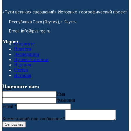
«Пути великих свершений» Историко-географический проект
Республика Саха (Якутия), г. Якутск
Email: info@pvs.rgo.ru
Меню:
О проекте
Новости
Экспедиции
Путевые заметки
Издания
Статьи
История
Напишите нам:
Имя
*
Имя
Фамилия
Email
*
Комментарий или сообщение
*
Отправить