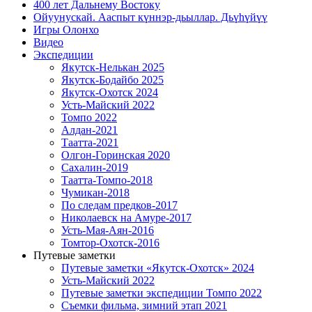
400 лет Дальнему Востоку
Ойуунускай. Ааспыт күннэр-дьыллар. Дьүһүйүү
Игры Олонхо
Видео
Экспедиции
Якутск-Нелькан 2025
Якутск-Бодайбо 2025
Якутск-Охотск 2024
Усть-Майский 2022
Томпо 2022
Алдан-2021
Таатта-2021
Олгон-Горинская 2020
Сахалин-2019
Таатта-Томпо-2018
Чумикан-2018
По следам предков-2017
Николаевск на Амуре-2017
Усть-Мая-Аян-2016
Томтор-Охотск-2016
Путевые заметки
Путевые заметки «Якутск-Охотск» 2024
Усть-Майский 2022
Путевые заметки экспедиции Томпо 2022
Съемки фильма, зимний этап 2021