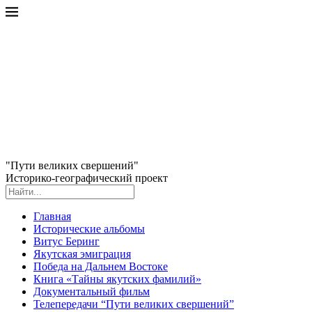
"Пути великих свершений"
Историко-географический проект
Главная
Исторические альбомы
Витус Беринг
Якутская эмиграция
Победа на Дальнем Востоке
Книга «Тайны якутских фамилий»
Документальный фильм
Телепередачи “Пути великих свершений”