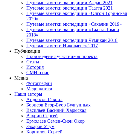
Путевые заметки экспедиции Алдан 2021
Путевые заметки экспедиции Таатта 2021
Путевые заметки экспедиции «Олгон-Горинская
2020»
Путевые заметки экспедиции «Сахалин 2019»
Путевые заметки экспедиции «Таатта-Томпо
2018»
Путевые заметки экспедиции Чумикан 2018
Путевые заметки Николаевск 2017
Публикации
Произведения участников проекта
Статьи
История
СМИ о нас
Медиа
Фотографии
Медиакниги
Наши авторы
Андросов Гаврил
Борисов Егор-Буор Булгунньах
Васильев Василий-Харысхал
Вахрин Сергей
Ермолаев Семен-Сиэн Өкөр
Захаров Утум
Корнилов Сергей