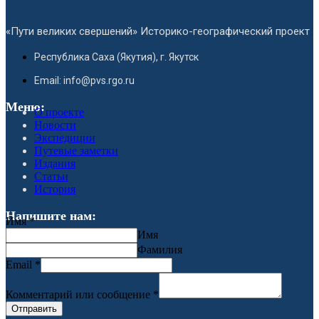
«Пути великих свершений» Историко-географический проект
Республика Саха (Якутия), г. Якутск
Email: info@pvs.rgo.ru
Меню:
О проекте
Новости
Экспедиции
Путевые заметки
Издания
Статьи
История
Напишите нам:
Имя
*
Имя
Фамилия
Email
*
Комментарий или сообщение
*
Отправить