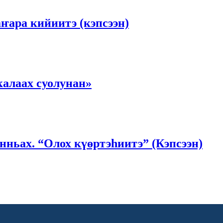
ҥара кийиитэ (кэпсээн)
алаах суолунан»
нньах. “Олох күөртэһиитэ” (Кэпсээн)