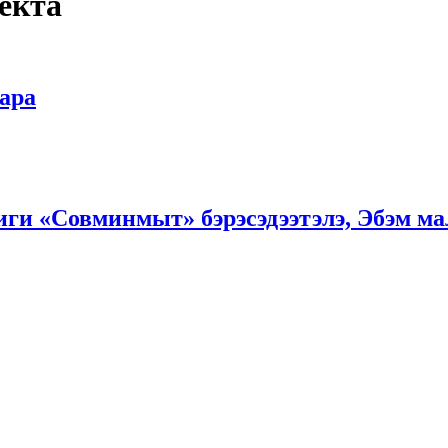
екта
ара
иги «Совминмыт» бэрэсэдээтэлэ, Эбэм ма