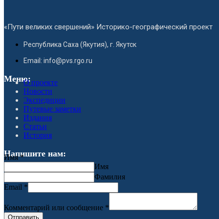
«Пути великих свершений» Историко-географический проект
Республика Саха (Якутия), г. Якутск
Email: info@pvs.rgo.ru
Меню:
О проекте
Новости
Экспедиции
Путевые заметки
Издания
Статьи
История
Напишите нам:
Имя
*
Имя
Фамилия
Email
*
Комментарий или сообщение
*
Отправить