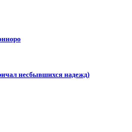
онноро
ричал несбывшихся надежд)