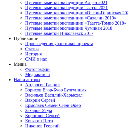
Путевые заметки экспедиции Алдан 2021
Путевые заметки экспедиции Таатта 2021
Путевые заметки экспедиции «Олгон-Горинская 20
Путевые заметки экспедиции «Сахалин 2019»
Путевые заметки экспедиции «Таатта-Томпо 2018»
Путевые заметки экспедиции Чумикан 2018
Путевые заметки Николаевск 2017
Публикации
Произведения участников проекта
Статьи
История
СМИ о нас
Медиа
Фотографии
Медиакниги
Наши авторы
Андросов Гаврил
Борисов Егор-Буор Булгунньах
Васильев Василий-Харысхал
Вахрин Сергей
Ермолаев Семен-Сиэн Өкөр
Захаров Утум
Корнилов Сергей
Корякин Петр
Никонов Георгий