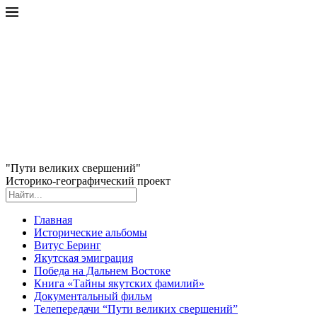
"Пути великих свершений"
Историко-географический проект
Главная
Исторические альбомы
Витус Беринг
Якутская эмиграция
Победа на Дальнем Востоке
Книга «Тайны якутских фамилий»
Документальный фильм
Телепередачи “Пути великих свершений”