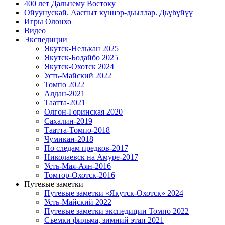
400 лет Дальнему Востоку
Ойуунускай. Ааспыт күннэр-дьыллар. Дьүһүйүү
Игры Олонхо
Видео
Экспедиции
Якутск-Нелькан 2025
Якутск-Бодайбо 2025
Якутск-Охотск 2024
Усть-Майский 2022
Томпо 2022
Алдан-2021
Таатта-2021
Олгон-Горинская 2020
Сахалин-2019
Таатта-Томпо-2018
Чумикан-2018
По следам предков-2017
Николаевск на Амуре-2017
Усть-Мая-Аян-2016
Томтор-Охотск-2016
Путевые заметки
Путевые заметки «Якутск-Охотск» 2024
Усть-Майский 2022
Путевые заметки экспедиции Томпо 2022
Съемки фильма, зимний этап 2021