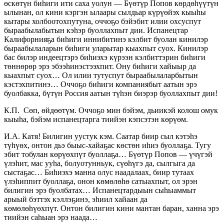
өскөтүн биһиги ити саха уолун — Бүөтүр Попов көрдөһүүтүн
ылынан, ол кини кэргэн ылаары сылдьар күрүөйэх кыыһы
кытары холбоотохпутуна, оччоҕо бэйэбит илии охсуспут
быраабылабытын кэһэр буоллахпыт дии. Испанецтар
Калифорнияҕа биһиги иннибитинэ кэлбит буолан кинилэр
быраабылаларын биһиги уларытар кыахпыт суох. Кинилэр
бас билэр индеецтэрэ биһиэхэ күрээн кэлбиттэрин биһиги
төннөрөр эрэ эбээһинэстээхпит. Ону биһиги хайыыр да
кыахпыт суох… Ол илии тутуспут быраабылаларбытын
кэстэхпитинэ… Оччоҕо биһиги компаниябыт аатын эрэ
буолбакка, бүтүн Россия аатын түһэн биэрэр буоллахпыт дии!
К.П. Сөп, өйдөөтүм. Оччоҕо мин бэйэм, дьиикэй колош омук
кыыһа, бэйэм испанецтарга тиийэн кэпсэтэн көрүөм.
И.А. Катя! Билигин уустук кэм. Саатар биир сыл кэтэһэ
түһүөх, онтон дьэ быыс-хайаҕас көстөн иһиэ буоллаҕа. Тугу
эбит тобулан көрүөхпүт буоллаҕа… Бүөтүр Попов — үчүгэй
үлэһит, мас ууһа, болуотунньук, сүөһүгэ да, сылгыга да
сыстаҕас… Биһиэхэ манна олус наадалаах, биир тутаах
үлэһиппит буоллаҕа, онон көмөлөһө сатыахпыт, ол эрэн
билигин эрэ буолбатах… Испанецтардыын сыһыаммыт
арыый бэттэх кэллэҕинэ, эһиил хайаан да
көмөлөһүөхпүт. Онтон билигин кини мантан баран, ханна эрэ
тиийэн саһыан эрэ наада…