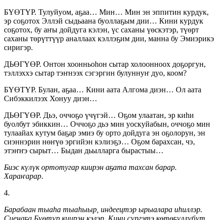
БҮӨТҮР. Тулуйуом, аҕаа… Мин… Мин эн эппитин курдук,
эр соҕотох Эллэй сыдьаана буоллаҕым дии… Кини курдук
соҕотох, бу аҥы дойдуга кэлэн, үс саханы үөскэтэр, түөрт
саханы төрүттүүр аналлаах кэллэҕим дии, манна бу Эмиэрикэ
сиригэр.
ДЬӨГҮӨР. Онтон хоонньоһон сытар холоонноох доҕоргун,
тэллэххэ сытар тэҥнээх сэгэргин булуннуҥ дуо, коом?
БҮӨТҮР. Булан, аҕаа… Кини аата Алгома диэн… Ол аата
Сибэккилээх Хонуу диэн…
ДЬӨГҮӨР. Дьэ, оччоҕо үчүгэй… Оҕом улаатан, эр киһи
буолбут эбиккин… Оччоҕо дьэ мин уоскуйабын, оччоҕо мин
тулаайах кутум баҕар эмиэ бу орто дойдуга эн оҕолорун, эн
сиэннэрин нөҥүө эргийэн кэлиэҕэ… Оҕом барахсан, чэ,
этэҥҥэ сырыт… Быдан дьылларга бырастыы…
Биэс күлүк ортотугар киирэн аҕата тахсан барар.
Хараҥарар
.
4.
Барабаан тыаһа тыаһыыр, индеецтэр ырыалара иһиллэр.
Сценаҕа Бүөтүр киирэн кэлэр. Кини сүргэтэ көтөҕүллүбүт,