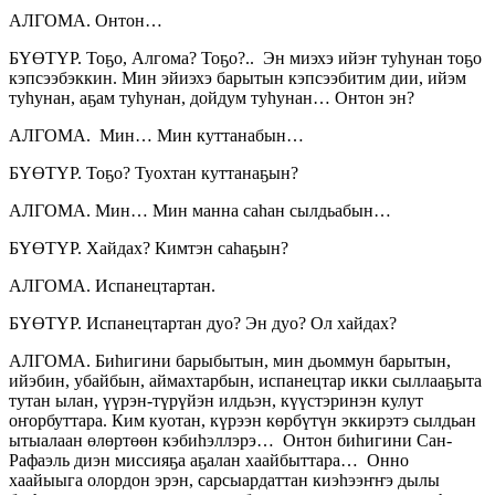
АЛГОМА. Онтон…
БҮӨТҮР. Тоҕо, Алгома? Тоҕо?.. Эн миэхэ ийэҥ туһунан тоҕо
кэпсээбэккин. Мин эйиэхэ барытын кэпсээбитим дии, ийэм
туһунан, аҕам туһунан, дойдум туһунан… Онтон эн?
АЛГОМА. Мин… Мин куттанабын…
БҮӨТҮР. Тоҕо? Туохтан куттанаҕын?
АЛГОМА. Мин… Мин манна саһан сылдьабын…
БҮӨТҮР. Хайдах? Кимтэн саһаҕын?
АЛГОМА. Испанецтартан.
БҮӨТҮР. Испанецтартан дуо? Эн дуо? Ол хайдах?
АЛГОМА. Биһигини барыбытын, мин дьоммун барытын,
ийэбин, убайбын, аймахтарбын, испанецтар икки сыллааҕыта
тутан ылан, үүрэн-түрүйэн илдьэн, күүстэринэн кулут
оҥорбуттара. Ким куотан, күрээн көрбүтүн эккирэтэ сылдьан
ытыалаан өлөртөөн кэбиһэллэрэ… Онтон биһигини Сан-
Рафаэль диэн миссияҕа аҕалан хаайбыттара… Онно
хаайыыга олордон эрэн, сарсыардаттан киэһээҥҥэ дылы