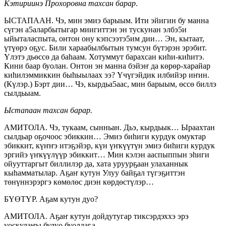
Кэтириинэ Прохоровна тахсан барар
.
ЫСТАПААН. Чэ, мин эмиэ барыым. Ити эйигин бу манна
сүгэн а5аларбытыгар миигиттэн эн тускунан элбэ5и
ыйыталаспыта, онтон ону кэпсээтэ5им дии… Эн, кытаат,
үтүөрэ оҕус. Били хараабылбытын тумсун бүтэрэн эрэбит.
Үлэтэ дьөссө да баһаам. Хотуммут барахсан киһи-киһитэ.
Кини баар буолан. Онтон эн манна бэйэҥ да көрөр-харайар
киһилэммиккин быһыылаах ээ? Үчүгэйдик илбийэр иҥин.
(Күлэр.) Бэрт дии… Чэ, кырдьа5аас, мин барыым, өссө биллэ
сылдьыам.
Ыстапаан тахсан барар.
АМИТОЛА. Чэ, тукаам, сынньан. Дьэ, кырдьык… Ыраахтан
сылдьар оҕочоос эбиккин… Эмиэ биһиги курдук омуктар
эбиккит, күҥҥэ итэҕэйэр, күн үҥкүүтүн эмиэ биһиги курдук
эргийэ үҥкүүлүүр эбиккит… Мин кэлэн ааспыппын эһиги
ойууттаргыт биллилэр да, хата уруурҕаан улаханнык
кыһамматылар. Аҕаҥ кутун Улуу байҕал түгэҕиттэн
төнүннэрэргэ көмөлөс диэн көрдөстүлэр…
БҮӨТҮР. Аҕам кутун дуо?
АМИТОЛА. Аҕаҥ кутун дойдутугар тиксэрдэххэ эрэ
уоскулаҥы булуо буоллаҕа…