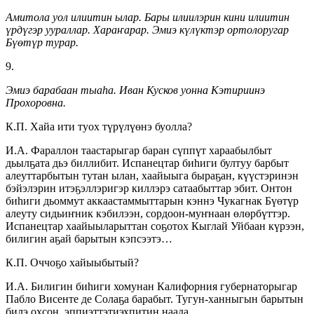
Амитола уол илиитин ылар. Бары илиилэрин кини илиитин
үрдүгэр уураллар. Хараҥарар. Эмиэ күлүктэр ортолоругар
Бүөтүр турар.
9.
Эмиэ барабаан тыаһа. Иван Кусков уонна Кэтириинэ
Прохоровна.
К.П. Хайа ити туох түрүлүөнэ буолла?
И.А. Фараллон таастарыгар баран сүппүт хараабылбыт
дьылҕата дьэ биллибит. Испанецтар биһиги бултуу барбыт
алеуттарбытын тутан ылан, хаайыыга быраҕан, күүстэринэн
бэйэлэрин итэҕэллэригэр киллэрэ сатаабыттар эбит. Онтон
биһиги дьоммут аккаастаммыттарын кэннэ Чукагнак Бүөтүр
алеуту сидьиҥник кэбилээн, сордоон-муҥнаан өлөрбүттэр.
Испанецтар хаайыыларыттан соҕотох Кыглай Уйбаан күрээн,
билигин аҕай барытын кэпсээтэ…
К.П. Оччоҕо хайыыбытый?
И.А. Билигин биһиги хомунан Калифорния губернаторыгар
Пабло Висенте де Солаҕа барабыт. Тугун-ханныгын барытын
билэ охсон, эппиэттэтиэхпитин наада.