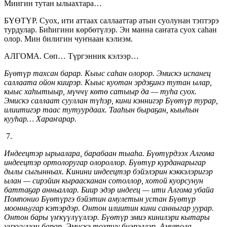
Миигин тутан ылыахтара…
БҮӨТҮР. Суох, ити аттаах саллааттар атын суолунан тэптэрэ
турдулар. Биһигини көрбөтүлэр. Эн манна саҥата суох саһан
олор. Мин билигин чуҥнаан кэлиэм.
АЛГОМА. Сөп… Түргэнник кэлээр…
Бүөтүр тахсан барар. Кыыс саһан олорор. Эмискэ испанец
саллаата ойон киирэр. Кыыс куотан эрдэҕинэ тутан ылар,
кыыс хаһытыыр, мүччү көтө сатыыр да — туһа суох.
Эмискэ саллаат сууллан түһэр, кини кэннигэр Бүөтүр турар,
илиитигэр таас тутуурдаах. Тааһын быраҕан, кыыһын
кууһар… Хараҥарар.
7.
Индеецтэр ырыалара, барабаан тыаһа. Бүөтүрдээх Алгома
индеецтэр ортолоругар олороллор. Бүөтүр курданарыгар
дылы сыгынньах. Кинини индеецтэр бэйэлэрин кэккэлэригэр
ылан — сирэйин кыраасканан сотоллор, хотой куорсунун
баттаҕар анньаллар. Биир эдэр индеец — ити Алгома убайа
Помпонио Бүөтүргэ бэйэтин амулетын устан Бүөтүр
моонньугар кэтэрдэр. Онтон илиитин кини санныгар уурар.
Онтон бары үҥкүүлүүллэр. Бүөтүр эмиэ кинилэри кытары
үҥкүүлээн барар. Эмискэ тохтуу биэрэллэр. Амитола