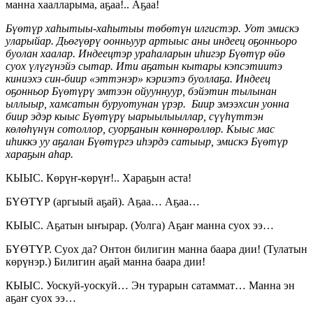
манна хаалларыма, аҕаа!.. Аҕаа!
Бүөтүр хаһытыы-хаһытыы төбөтүн илгистэр. Уот эмискэ
уларыйар. Дьөгүөрү оонньуур артыыс аны индеец оҕонньоро
буолан хаалар. Индеецтэр ураһаларын иһигэр Бүөтүр өйө
суох үлүгүнэйэ сытар. Ити аҕатын кытары кэпсэтиитэ
киниэхэ син-биир «эттэнэр» кэриэтэ буоллаҕа. Индеец
оҕонньор Бүөтүрү эмтээн ойууннуур, бэйэтин тылынан
ыллыыр, хамсатын буруотунан үрэр. Биир эмээхсин уонна
биир эдэр кыыс Бүөтүрү ыарыылыыллар, сүүһүттэн
көлөһүнүн сотоллор, суорҕанын көннөрөллөр. Кыыс мас
иһиккэ уу аҕалан Бүөтүргэ иһэрдэ сатыыр, эмискэ Бүөтүр
хараҕын аһар.
КЫЫС. Көрүҥ-көрүҥ!.. Хараҕын аста!
БҮӨТҮР (аргыый аҕай). Аҕаа… Аҕаа…
КЫЫС. Аҕатын ыҥырар. (Уолга) Аҕаҥ манна суох ээ…
БҮӨТҮР. Суох да? Онтон билигин манна баара дии! (Тулатын
көрүнэр.) Билигин аҕай манна баара дии!
КЫЫС. Уоскуй-уоскуй… Эн турарын сатаммат… Манна эн
аҕаҥ суох ээ…