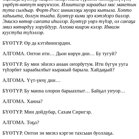
үөрбүт-көппүт көрүҥнээх. Илиитигэр хараабыл мас макетын
тута сылдьар. Форт-Росс иннинээҕи муора кытыла. Хопто
хаһыыта, долгун тыаһа. Бүөтүр кими эрэ кэтэһэрэ биллэр.
Эмискэ көтөр саҥата иһиллэр. Бүөтүр үөрэ түһэр, ол саҥаҕа
эмиэ көтөрдүү хоруйдуур. Алгома киирэн кэлэр. Иккиэн
куустуһа түһэллэр.
БҮӨТҮР. Өр да кэтэһиннэрдин.
АЛГОМА. Онтон ити… Дьон көрүө дии… Бу тугуй?
БҮӨТҮР. Бу мин эйиэхэ анаан оҥорбутум. Ити бүгүн ууга
түһэрбит хараабылбыт кыракый барыла. Хайдаҕый?
АЛГОМА. Үүт-үкчү дии…
БҮӨТҮР. Бу манна олорон барыахпыт… Байҕал уҥуор…
АЛГОМА. Ханна?
БҮӨТҮР. Мин дойдубар, Сахам Сиригэр.
АЛГОМА. Тоҕо?
БҮӨТҮР. Онтон эн миэхэ кэргэн тахсыан буоллаҕа.