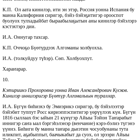
К.П. Ол аата кинилэр, ити эн этэр, Россия уонна Испания бу
манна Калифорния сиригэр, бэйэ бэйэҕитигэр орооспот
буолуох тулхадыйбат быраабылаҕытын аны кинилэр бэйэлэрэ
кэстэхтэрэ дии.
И.А. Оннугар тахсар.
К.П. Оччоҕо Бүөтүрдээх Алгоманы холбуохха.
И.А. (толкуйдуу түһэр). Сөп. Холбуохпут.
Хараҥарар.
10.
Кэтириинэ Прохоровна уонна Иван Александрович Кусков.
Кинилэр иннилэригэр Бүөтүр Алгомалыын тураллар.
И.А. Бүгүн биһиэхэ бу Эмиэрикэ сиригэр, бу бэйэлээтэр
бэйэбит туппут Росс кириэппэспитигэр үөрүүлээх күн. Бүгүн
1816 сыллаах бэс ыйын 21 күнүгэр Айыы Тойон Таҥарабыт
иннигэр саҥа ыал бэргэһэлэнэр (венчание) кэрэ-бэлиэ түгэнэ
үүннэ. Биһиги бу манна таҥара дьиэтин чосуобунаны тута
иликпит, аҕабыппыт, баачыкабыт да суох, ол эрээри Айыы