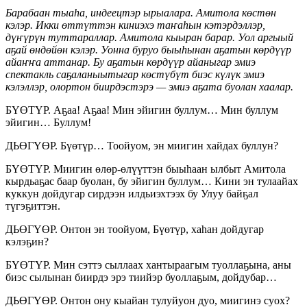
Барабаан тыаһа, индеецтэр ырыалара. Амитола көстөн
кэлэр. Икки өттүттэн киниэхэ таҥаһын кэтэрдэллэр,
дүҥүрүн туттараллар. Амитола кыыран барар. Уол аргыый
аҕай өндөйөн кэлэр. Уонна буруо быыһынан аҕатын көрдүүр
айаҥҥа аттанар. Бу аҕатын көрдүүр айаныгар эмиэ
спектакль саҕаланыытыгар көстүбүт биэс күлүк эмиэ
кэлэллэр, олортон биирдэстэрэ — эмиэ аҕата буолан хаалар.
БҮӨТҮР. Аҕаа! Аҕаа! Мин эйигин буллум… Мин буллум
эйигин… Буллум!
ДЬӨГҮӨР. Бүөтүр… Тоойуом, эн миигин хайдах буллун?
БҮӨТҮР. Миигин өлөр-өлүүттэн быыһаан ылбыт Амитола
кырдьаҕас баар буолан, бу эйигин буллум… Кини эн тулаайах
куккун дойдугар сирдээн илдьиэхтээх бу Улуу байҕал
түгэҕиттэн.
ДЬӨГҮӨР. Онтон эн тоойуом, Бүөтүр, хаһан дойдугар
кэлэҕин?
БҮӨТҮР. Мин сэттэ сыллаах хантыраагым туоллаҕына, аны
биэс сылынан биирдэ эрэ тиийэр буоллаҕым, дойдубар…
ДЬӨГҮӨР. Онтон ону кыайан тулуйуон дуо, миигинэ суох?