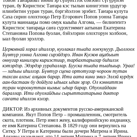
Тойон Таҥарабыт иннигэр сүһүөхтээх бэйэбит сүгүрүйэн
туран, бу Киристиэс Таҥара кэс тылын кинигэтин үрдүгэр
илиибитин ууран туран, бэргэһэлээн эрэбит. Таҥара кулута
Саха сирин олохтооҕо Петр Егорович Попов уонна Таҥара
кулута маннааҕы помо омук кыыһа Алгома, — билиҥҥитэ
Киристиэс таҥараҕа саҥа сүрэхтэммит аатынан Екатерина
Степановна Попова буолан, бэйэлэрин олохторун холбоон,
ыал буолан эрэллэр.
Церковнай хорал иһиллэр, куолакал тыаһа лоҥкунуур. Дьоллоох
Бүөтүр уонна Алгома сирэйдэрэ. Иван Кусков аҕабыыт
оннугар кинилэри кириэстиир, тарбахтарыгар биһилэх
кэтэрдэр. Эдэрдэр уураһаллар. Бууска тыаһа тыаһыыр. Ураа!
— хаһыы иһиллэр. Бүөтүр сцена ортотугар чороон тутан
тахсан алгыс алҕаан барар. Ити аата кини эмиэ Эллэй курдук
аан-бастаан бу дойдуга ыһыах ыһан эрэр. Ол кэнниттэн
туран чороонуттан кымыс ыһар барар. Оһуохайдаан
бараллар. Ити оһуохайдыы сырыттахтарына диктор
саҥата иһиллэн кэлэр.
ДИКТОР. Из архивных документов русско-американской
компании. Якут Попов Петр – промышленник, смотритель
скота, плотник. Петр имел жену, калифорнийскую индианку,
ее имя Катерина Степанова. В 1829 году они вернулись на
Ситку. У Петра и Катерины были дочери Матрена и Ирина.
Архивы указывают, что 14-летняя Матрена и 7-летняя Ирина