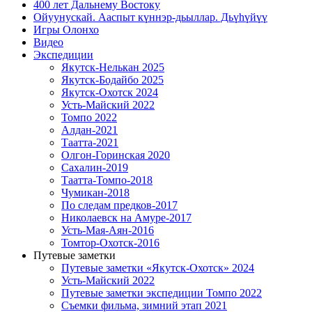
400 лет Дальнему Востоку
Ойуунускай. Ааспыт күннэр-дьыллар. Дьүһүйүү
Игры Олонхо
Видео
Экспедиции
Якутск-Нелькан 2025
Якутск-Бодайбо 2025
Якутск-Охотск 2024
Усть-Майский 2022
Томпо 2022
Алдан-2021
Таатта-2021
Олгон-Горинская 2020
Сахалин-2019
Таатта-Томпо-2018
Чумикан-2018
По следам предков-2017
Николаевск на Амуре-2017
Усть-Мая-Аян-2016
Томтор-Охотск-2016
Путевые заметки
Путевые заметки «Якутск-Охотск» 2024
Усть-Майский 2022
Путевые заметки экспедиции Томпо 2022
Съемки фильма, зимний этап 2021