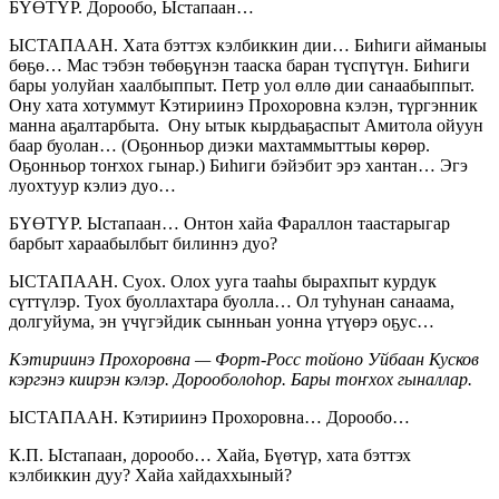
БҮӨТҮР. Дорообо, Ыстапаан…
ЫСТАПААН. Хата бэттэх кэлбиккин дии… Биһиги айманыы
бөҕө… Мас тэбэн төбөҕүнэн тааска баран түспүтүн. Биһиги
бары уолуйан хаалбыппыт. Петр уол өллө дии санаабыппыт.
Ону хата хотуммут Кэтириинэ Прохоровна кэлэн, түргэнник
манна аҕалтарбыта. Ону ытык кырдьаҕаспыт Амитола ойуун
баар буолан… (Оҕонньор диэки махтаммыттыы көрөр.
Оҕонньор тоҥхох гынар.) Биһиги бэйэбит эрэ хантан… Эгэ
луохтуур кэлиэ дуо…
БҮӨТҮР. Ыстапаан… Онтон хайа Фараллон таастарыгар
барбыт хараабылбыт билиннэ дуо?
ЫСТАПААН. Суох. Олох ууга тааһы бырахпыт курдук
сүттүлэр. Туох буоллахтара буолла… Ол туһунан санаама,
долгуйума, эн үчүгэйдик сынньан уонна үтүөрэ оҕус…
Кэтириинэ Прохоровна — Форт-Росс тойоно Уйбаан Кусков
кэргэнэ киирэн кэлэр. Дорооболоһор. Бары тоҥхох гыналлар.
ЫСТАПААН. Кэтириинэ Прохоровна… Дорообо…
К.П. Ыстапаан, дорообо… Хайа, Бүөтүр, хата бэттэх
кэлбиккин дуу? Хайа хайдаххыный?