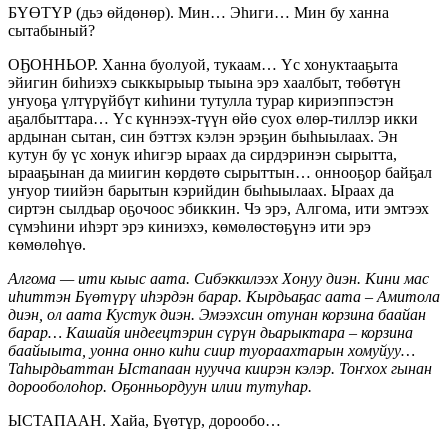
БҮӨТҮР (дьэ өйдөнөр). Мин… Эһиги… Мин бу ханна
сытабыный?
ОҔОННЬОР. Ханна буолуой, тукаам… Үс хонуктааҕыта
эйигин биһиэхэ сыккырыыр тыына эрэ хаалбыт, төбөтүн
уҥуоҕа үлтүрүйбүт киһини тутулла турар кириэппэстэн
аҕалбыттара… Үс күннээх-түүн өйө суох өлөр-тиллэр икки
ардынан сытан, син бэттэх кэлэн эрэҕин быһыылаах. Эн
кутун бу үс хонук иһигэр ыраах да сирдэринэн сырытта,
ырааҕынан да миигин көрдөтө сырыттын… оннооҕор байҕал
уҥуор тиийэн барытын кэрийдин быһыылаах. Ыраах да
сиртэн сылдьар оҕочоос эбиккин. Чэ эрэ, Алгома, ити эмтээх
сүмэһини иһэрт эрэ киниэхэ, көмөлөстөҕүнэ ити эрэ
көмөлөһүө.
Алгома — ити кыыс аата. Сибэккилээх Хонуу диэн. Кини мас
иһиттэн Бүөтүрү иһэрдэн барар. Кырдьаҕас аата – Амитола
диэн, ол аата Кустук диэн. Эмээхсин отунан корзина баайан
барар… Кашайя индеецтэрин сүрүн дьарыктара – корзина
баайыыта, уонна онно киһи сиир туораахтарын хомуйуу…
Таһырдьаттан Ыстапаан нуучча киирэн кэлэр. Тоҥхох гынан
дорооболоһор. Оҕонньордуун илии тутуһар.
ЫСТАПААН. Хайа, Бүөтүр, дорообо…