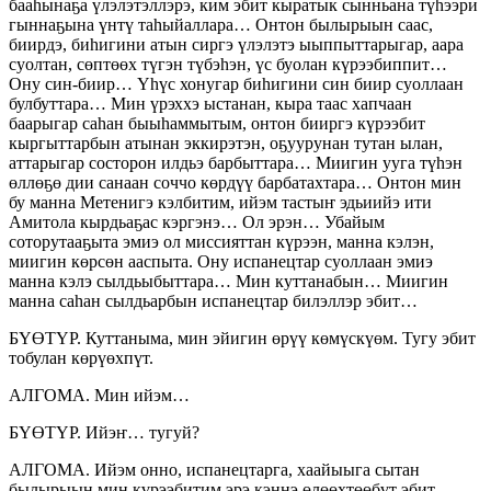
бааһынаҕа үлэлэтэллэрэ, ким эбит кыратык сынньана түһээри
гыннаҕына үнтү таһыйаллара… Онтон былырыын саас,
биирдэ, биһигини атын сиргэ үлэлэтэ ыыппыттарыгар, аара
суолтан, сөптөөх түгэн түбэһэн, үс буолан күрээбиппит…
Ону син-биир… Үһүс хонугар биһигини син биир суоллаан
булбуттара… Мин үрэххэ ыстанан, кыра таас хапчаан
баарыгар саһан быыһаммытым, онтон бииргэ күрээбит
кыргыттарбын атынан эккирэтэн, оҕуурунан тутан ылан,
аттарыгар состорон илдьэ барбыттара… Миигин ууга түһэн
өллөҕө дии санаан соччо көрдүү барбатахтара… Онтон мин
бу манна Метенигэ кэлбитим, ийэм тастыҥ эдьиийэ ити
Амитола кырдьаҕас кэргэнэ… Ол эрэн… Убайым
соторутааҕыта эмиэ ол миссияттан күрээн, манна кэлэн,
миигин көрсөн ааспыта. Ону испанецтар суоллаан эмиэ
манна кэлэ сылдьыбыттара… Мин куттанабын… Миигин
манна саһан сылдьарбын испанецтар билэллэр эбит…
БҮӨТҮР. Куттаныма, мин эйигин өрүү көмүскүөм. Тугу эбит
тобулан көрүөхпүт.
АЛГОМА. Мин ийэм…
БҮӨТҮР. Ийэҥ… тугуй?
АЛГОМА. Ийэм онно, испанецтарга, хаайыыга сытан
былырыын мин күрээбитим эрэ кэннэ өлөөхтөөбүт эбит…