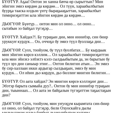
БҮӨТҮР. Аҕаа! Онтон эн ханна бачча өр сырыттын? Мин
эйигин эмиэ көрдөө да көрдөө… Ол түүн, хараабылбытын
буурҕа тааска илдьэн үнтү быраҕыаҕыттан, хараабылбыт
тимириэҕиттэн ыла эйигин көрдөө да көрдөө…
ДЬӨГҮӨР. Бүөтүр… онтон мин ол онно… ол онно…
сытабын ээ байҕал түгэҕэр…
БҮӨТҮР. Хайдах?!. Бу тураҕын дии, мин иннибэр, син биир
уруккуҥ курдук… Оо, оччоҕо бу эмиэ түүл буоллаҕа дии…
ДЬӨГҮӨР. Суох, тоойуом, бу түүл буолбатах… Бу кырдьык
мин эйигин көрсө кэллим… Ол хараабылбыт тимириэҕиттэн
ыла мин эйиэхэ элбэхтэ кэлэ сылдьыбытым да, эн барытын бу
түүл эрэ дии саныыр этиҥ… Онтон билигин атын… Эн эмиэ
бу сир-халлаан икки ардыгар сылдьаҕын, эмиэ бу мин
курдук… Ол иһин дьэ көрдүн, дьэ биллиҥ миигин билигин…
БҮӨТҮР. Ол аата хайдах? Эн миигин көрсө кэллэҕиҥ дии…
Эбэтэр барыта сымыйа дуу?.. Онтон бу мин иннибэр тураҕын
дии, тыыннаах… Ол аата эн байҕалын түгэҕиттэн таҕыстаҕын
дии?
ДЬӨГҮӨР. Суох, тоойуом, мин уҥуоҕум кырамтата син-биир
ол онно, ол байҕал түгэҕэр, били Охуоскайга дылы
ындыыланан илдьэ барбыт дьаакырбытын кытары