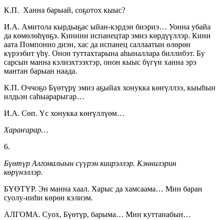
К.П. Ханна барыай, соҕотох кыыс?
И.А. Амитола кырдьаҕас ыйан-кэрдэн биэриэ… Уонна убайа
да көмөлөһүөҕэ. Кинини испанецтар эмиэ көрдүүллэр. Кини
аата Помпонио диэн, хас да испанец саллаатын өлөрөн
күрээбит үһү. Онон туттахтарына аһыналлара биллибэт. Бу
сарсын манна кэлиэхтээхтэр, онон кыыс бүгүн ханна эрэ
мантан барыан наада.
К.П. Оччоҕо Бүөтүрү эмиэ аҕыйах хонукка көҥүллээ, кыыһын
илдьэн саһыарарыгар…
И.А. Сөп. Үс хонукка көҥүллүөм…
Хараҥарар…
6.
Бүөтүр Алгомалыын сүүрэн киирэллэр. Кэннилэрин
көрүнэллэр.
БҮӨТҮР. Эн манна хаал. Харыс да хамсаама… Мин баран
суолу-ииһи көрөн кэлиэм.
АЛГОМА. Суох, Бүөтүр, барыма… Мин куттанабын…