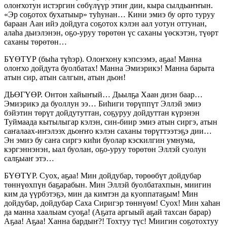
олоҥхотун истэргин сөбүлүүр этиҥ дии, кыра сылдьаҥҥын.
«Эр соҕотох бухатыыр» туһунан… Кини эмиэ бу орто туруу
бараан Аан ийэ дойдуга соҕотох кэлэн аал уотун оттунан,
алаһа дьиэлэнэн, оҕо-уруу төрөтөн үс саханы үөскэтэн, түөрт
саханы төрөтөн…
БҮӨТҮР (быһа түһэр). Олоҥхону кэпсээмэ, аҕаа! Манна
олоҥхо дойдута буолбатах! Манна Эмиэрикэ! Манна барыта
атын сир, атын салгын, атын дьон!
ДЬӨГҮӨР. Онтон хайыҥый… Дьылҕа Хаан диэн баар…
Эмиэрикэ да буоллун ээ… Биһиги төрүппүт Эллэй эмиэ
бэйэтин төрүт дойдутуттан, соҕуруу дойдуттан күрэнэн
Туймаада кытылыгар кэлэн, син-биир эмиэ атын сиргэ, атын
саҥалаах-иҥэлээх дьоҥҥо кэлэн саханы төрүттээтэҕэ дии…
Эн эмиэ бу саҥа сиргэ киһи буолар кэскилгин умнума,
кэргэннэнэн, ыал буолан, оҕо-уруу төрөтөн Эллэй суолун
салҕыаҥ этэ…
БҮӨТҮР. Суох, аҕаа! Мин дойдубар, төрөөбүт дойдубар
төннүөхпүн баҕарабын. Мин Эллэй буолбатахпын, миигин
ким да үүрбэтэҕэ, мин да кимтэн да куоппатаҕым! Мин
дойдубар, дойдубар Саха Сиригэр төннүөм! Суох! Мин хаһан
да манна хаалыам суоҕа! (Аҕата аргыый аҕай тахсан барар)
Аҕаа! Аҕаа! Ханна бардыҥ?! Тохтуу түс! Миигин соҕотохтуу