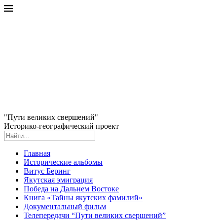
"Пути великих свершений"
Историко-географический проект
Главная
Исторические альбомы
Витус Беринг
Якутская эмиграция
Победа на Дальнем Востоке
Книга «Тайны якутских фамилий»
Документальный фильм
Телепередачи “Пути великих свершений”