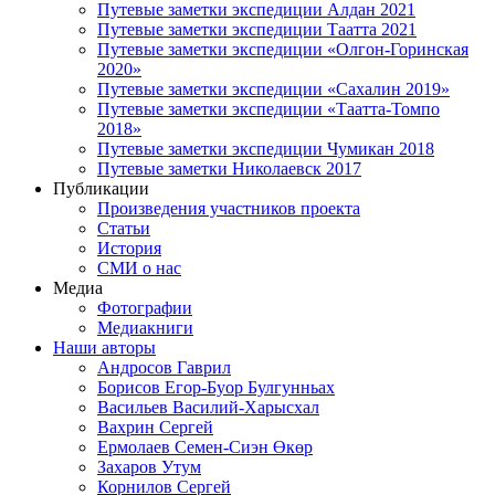
Путевые заметки экспедиции Алдан 2021
Путевые заметки экспедиции Таатта 2021
Путевые заметки экспедиции «Олгон-Горинская
2020»
Путевые заметки экспедиции «Сахалин 2019»
Путевые заметки экспедиции «Таатта-Томпо
2018»
Путевые заметки экспедиции Чумикан 2018
Путевые заметки Николаевск 2017
Публикации
Произведения участников проекта
Статьи
История
СМИ о нас
Медиа
Фотографии
Медиакниги
Наши авторы
Андросов Гаврил
Борисов Егор-Буор Булгунньах
Васильев Василий-Харысхал
Вахрин Сергей
Ермолаев Семен-Сиэн Өкөр
Захаров Утум
Корнилов Сергей