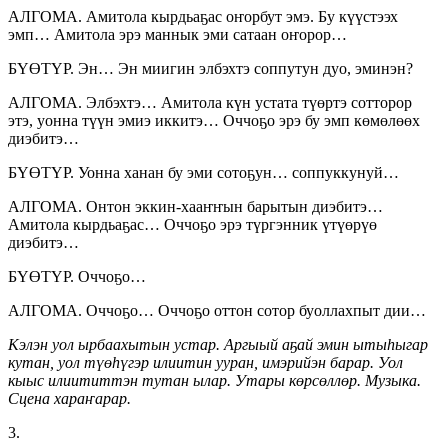
АЛГОМА. Амитола кырдьаҕас оҥорбут эмэ. Бу күүстээх
эмп… Амитола эрэ маннык эми сатаан оҥорор…
БҮӨТҮР. Эн… Эн миигин элбэхтэ соппутун дуо, эминэн?
АЛГОМА. Элбэхтэ… Амитола күн устата түөртэ сотторор
этэ, уонна түүн эмиэ иккитэ… Оччоҕо эрэ бу эмп көмөлөөх
диэбитэ…
БҮӨТҮР. Уонна ханан бу эми сотоҕун… соппуккунуй…
АЛГОМА. Онтон эккин-хааҥҥын барытын диэбитэ…
Амитола кырдьаҕас… Оччоҕо эрэ түргэнник үтүөрүө
диэбитэ…
БҮӨТҮР. Оччоҕо…
АЛГОМА. Оччоҕо… Оччоҕо оттон сотор буоллахпыт дии…
Кэлэн уол ырбаахытын устар. Аргыый аҕай эмин ытыһыгар
кутан, уол түөһүгэр илиитин ууран, имэрийэн барар. Уол
кыыс илиититтэн тутан ылар. Утары көрсөллөр. Музыка.
Сцена хараҥарар.
3.