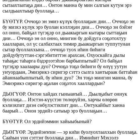
сытаахтаатаҕа дии… Онтон манна бу мин салгын кутум эрэ
сылдьаахтыыр буоллаҕа…
БҮӨТҮР. Оччоҕо эн эмиэ күлүк буоллаҕын дии… Оччоҕо эн
бу миэхэ күлүк эрэ буолан кэллэҕин дии… Оччоҕо эн бэйэҥ
ол онно, байҕал түгэҕэр ол дьаакыргын кытары сыттаҕын
дии… Оччоҕо эн ол онно, миигин бу дойдуга соҕотохтуу
хаалларан, ол үс салбахтаах тимир дьаакыргын туппутунан
сытар буоллаххына… оччоҕо туох иһин биһиги
дойдубутуттан-сэргэбититтэн арахсан, Охуоскайга дылы
таһаҕас таһарга бэдэрээтэһэн барбыппытый? Ол байҕал
түгэҕэр хаалаары дуо? Оччоҕо тоҕо биһиги бу өлүү уутун
уҥуордаан, Эмиэрикэ сиригэр сэттэ сылга хантыраак баттаһан
айаннаабыппытый, бу иһин дуо? Эн тоҕо миигин манна, бу
Эмиэрикэ сиригэр аҕалан соҕотох хааллардын?
ДЬӨГҮӨР. Онтон хайдах гыныаҥый… Дьылҕабыт оннук
буоллаҕа… Иэстэн-күүстэн төлөрүйэн, харчы өлөрөн
кэлиэхпит диэн сөбүлэстэхпит дии… Онтукайбыт ханна
баарый… Онон эрдийэ сатыыр эрэ буоллаҕын…
БҮӨТҮР. Ол эрдийэммин хайыыбыный?
ДЬӨГҮӨР. Эрдийэҥҥин — эр киһи буолуохтааххын буоллаҕа.
Сааһын уон сэттэҥ буоллаҕа дии… Имииһит Мэхээлэ