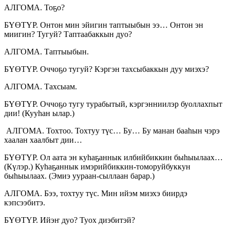
АЛГОМА. Тоҕо?
БҮӨТҮР. Онтон мин эйигин таптыыбын ээ… Онтон эн
миигин? Тугуй? Таптаабаккын дуо?
АЛГОМА. Таптыыбын.
БҮӨТҮР. Оччоҕо тугуй? Кэргэн тахсыбаккын дуу миэхэ?
АЛГОМА. Тахсыам.
БҮӨТҮР. Оччоҕо тугу турабытый, кэргэнниилэр буоллахпыт
дии! (Кууһан ылар.)
АЛГОМА. Тохтоо. Тохтуу түс… Бу… Бу манан бааһын чэрэ
хаалан хаалбыт дии…
БҮӨТҮР. Ол аата эн куһаҕаннык илбийбиккин быһыылаах…
(Күлэр.) Куһаҕаннык имэрийбиккин-томоруйбуккун
быһыылаах. (Эмиэ уураан-сыллаан барар.)
АЛГОМА. Бээ, тохтуу түс. Мин ийэм миэхэ биирдэ
кэпсээбитэ.
БҮӨТҮР. Ийэҥ дуо? Туох диэбитэй?