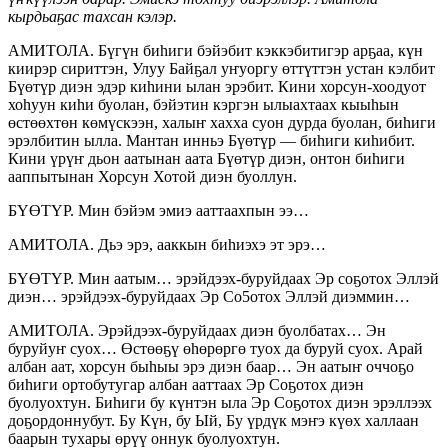
кырдьаҕас тахсан кэлэр.
АМИТОЛА. Бүгүн биһиги бэйэбит кэккэбитигэр арҕаа, күн
киирэр сириттэн, Улуу Байҕал уҥуоргу өттүттэн устан кэлбит
Бүөтүр диэн эдэр киһини ылан эрэбит. Кини хорсун-хоодуот
хоһуун киһи буолан, бэйэтин кэргэн ылыахтаах кыыһын
өстөөхтөн көмүскээн, халыҥ хахха суон дурда буолан, биһиги
эрэлбитин ылла. Мантан инньэ Бүөтүр — биһиги киһибит.
Кини үрүҥ дьон аатынан аата Бүөтүр диэн, онтон биһиги
ааппытынан Хорсун Хотой диэн буоллун.
БҮӨТҮР. Мин бэйэм эмиэ ааттаахпын ээ…
АМИТОЛА. Дьэ эрэ, ааккын биһиэхэ эт эрэ…
БҮӨТҮР. Мин аатым… эрэйдээх-буруйдаах Эр соҕотох Эллэй
диэн… эрэйдээх-буруйдаах Эр Со5отох Эллэй диэммин…
АМИТОЛА. Эрэйдээх-буруйдаах диэн буолбатах… Эн
буруйуҥ суох… Өстөөҕү өһөрөргө туох да буруй суох. Арай
албан аат, хорсун быһыы эрэ диэн баар… Эн аатыҥ оччоҕо
биһиги ортобутугар албан ааттаах Эр Соҕотох диэн
буолуохтун. Биһиги бу күнтэн ыла Эр Соҕотох диэн эрэллээх
доҕордоннубут. Бу Күн, бу Ый, Бу үрдүк мэҥэ күөх халлаан
баарын тухары өрүү оннук буолуохтун.