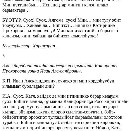
Мин куттанабын… Испанецтар миигин кэлэн илдьэ
барыахтара…
БҮӨТҮР. Суох! Суох, Алгома, суох! Мин… мин тугу эбит
тобулуом… Хайаан да… Биһиэхэ… Биһиэхэ Кэтириинэ
Прохоровна көмөлөһүөҕэ! Мин киниэхэ тиийэн барытын
кэпсиэм, кини хайаан да биһиэхэ көмөлөһүөҕэ!
Куустуһаллар. Хараҥарар
…
5.
Эмиэ барабаан тыаһа, индеецтэр ырыалара. Кэтириинэ
Прохоровна уонна Иван Александрович
.
К.П. Иван Александрович, оччоҕо эн мин көрдөһүүбүн
ылыммат буоллаҕын дии?
И.А. Суох, Катя, хайдах да мин итинниккэ барар кыаҕым
суох. Биһиги манна, бу манна Калифорнияҕа Росс кириэппэһи
испанецтар муннуларын анныгар олохтоон, испанецтары
кытары эйэ дэмнээхтик олорор сыалтан-соруктан, бэйэ-
бэйэбитигэр орооспот тулхадыйбат быраабыланы олохтоон
турабыт. Биһиги манна тус бэйэбит интэриэһин көрбөккө,
компания интэриэһин эрэ өрө тутуохтаахпыт. Өйдөө, Катя,