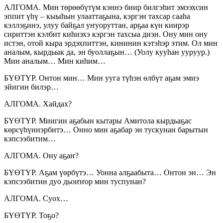
АЛГОМА. Мин төрөөбүтүм кэннэ биир билгэһит эмээхсин
эппит үһү – кыыһын улааттаҕына, кэргэн тахсар сааһа
кэллэҕинэ, улуу байҕал уҥуоруттан, арҕаа күн киирэр
сириттэн кэлбит киһиэхэ кэргэн тахсыа диэн. Ону мин ону
истэн, отой кыра эрдэхпиттэн, кининин кэтэһэр этим. Ол мин
аналым, кырдьык да, эн буоллаҕын… (Уолу кууһан ууруур.)
Мин аналым… Мин киһим…
БҮӨТҮР. Онтон мин… Мин ууга түһэн өлбүт аҕам эмиэ
эйигин билэр…
АЛГОМА. Хайдах?
БҮӨТҮР. Миигин аҕабын кытары Амитола кырдьаҕас
көрсүһүннэрбитэ… Онно мин аҕабар эн тускунан барытын
кэпсээбитим…
АЛГОМА. Ону аҕаҥ?
БҮӨТҮР. Аҕам үөрбүтэ… Уонна алҕаабыта… Онтон эн… Эн
кэпсээбитин дуо дьоҥҥор мин туспунан?
АЛГОМА. Суох…
БҮӨТҮР. Тоҕо?