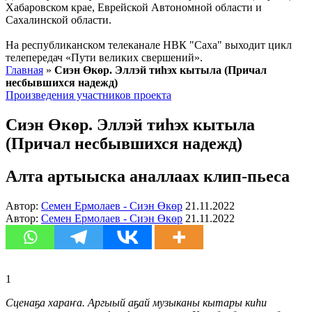
Хабаровском крае, Еврейской Автономной области и
Сахалинской области.
На республиканском телеканале НВК "Саха" выходит цикл
телепередач «Пути великих свершений».
Главная
»
Сиэн Өкөр. Эллэй тиһэх кытыла (Причал
несбывшихся надежд)
Произведения участников проекта
Сиэн Өкөр. Эллэй тиһэх кытыла
(Причал несбывшихся надежд)
Алта артыыска аналлаах клип-пьеса
Автор:
Семен Ермолаев - Сиэн Өкөр
21.11.2022
Автор:
Семен Ермолаев - Сиэн Өкөр
21.11.2022
1
Сценаҕа хараҥа. Аргыый аҕай музыканы кытары киһи