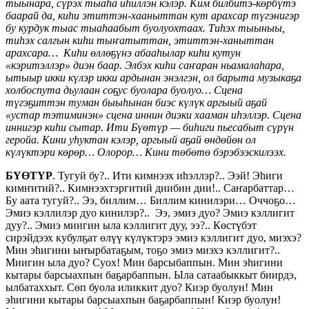
тыынара, сүрэх тыаһа иһиллэн кэлэр. Ким билбитэ-көрбүтэ
баарай да, киһи этиттэн-хааныттан кут арахсар түгэнигэр
бу курдук тыас тыаһаабыт буолуохтаах. Тиһэх тыыныы,
тиһэх салгын киһи тыҥатыттан, этиттэн-ханыттан
арахсара… Киһи өллөҕүнэ абааһылар киһи кутун
«кэритэллэр» диэн баар. Элбэх киһи саҥаран ньамалаһара,
ытыыр икки күлэр икки ардынан энэлгэн, ол барыта музыкаҕа
холбоспута дьулаан соҕус буолара буолуо… Сцена
түгэҕиттэн туман быыһынан биэс күлүк аргыый аҕай
«устар тэтиминэн» сцена иннин диэки хааман иһэллэр. Сцена
иннигэр киһи сытар. Ити Бүөтүр — биһиги пьесабыт сүрүн
геройа. Кини уһуктан кэлэр, аргыый аҕай өндөйөн ол
күлүктэри көрөр… Олорор… Кини төбөтө бэрэбээскилээх.
БҮӨТҮР
. Тугуй бу?.. Ити кимнээх иһэллэр?.. Ээй! Эһиги
кимҥитий?.. Кимнээхтэргитий диибин дии!.. Саҥарбаттар…
Бу аата тугуй?.. Ээ, биллим… Биллим кинилэри… Оччоҕо…
Эмиэ кэллилэр дуо кинилэр?.. Ээ, эмиэ дуо? Эмиэ кэллигит
дуу?.. Эмиэ миигин ыла кэллигит дуу, ээ?.. Көстүбэт
сирэйдээх кубулҕат өлүү күлүктэрэ эмиэ кэллигит дуо, миэхэ?
Мин эһигини ыҥырбатаҕым, тоҕо эмиэ миэхэ кэллигит?..
Миигин ыла дуо? Суох! Мин барсыбаппын. Мин эһигини
кытары барсыахпын баҕарбаппын. Ыла сатаабыккыт биирдэ,
ылбатаххыт. Сөп буола иликкит дуо? Киэр буолун! Мин
эһигини кытары барсыахпын баҕарбаппын! Киэр буолун!