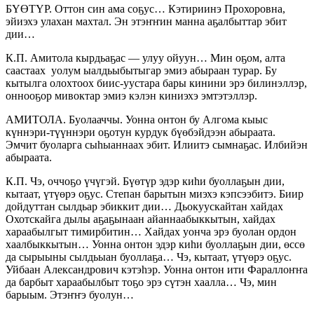
БҮӨТҮР. Оттон син ама соҕус… Кэтириинэ Прохоровна,
эйиэхэ улахан махтал. Эн этэҥҥин манна аҕалбыттар эбит
дии…
К.П. Амитола кырдьаҕас — улуу ойуун… Мин оҕом, алта
саастаах уолум ыалдьыбытыгар эмиэ абыраан турар. Бу
кытылга олохтоох биис-уустара бары кинини эрэ билинэллэр,
оннооҕор мивоктар эмиэ кэлэн киниэхэ эмтэтэллэр.
АМИТОЛА. Буолааччы. Уонна онтон бу Алгома кыыс
күннэри-түүннэри оҕотун курдук бүөбэйдээн абыраата.
Эмчит буоларга сыһыаннаах эбит. Илиитэ сымнаҕас. Илбийэн
абыраата.
К.П. Чэ, оччоҕо үчүгэй. Бүөтүр эдэр киһи буоллаҕын дии,
кытаат, үтүөрэ оҕус. Степан барытын миэхэ кэпсээбитэ. Биир
дойдуттан сылдьар эбиккит дии… Дьокуускайтан хайдах
Охотскайга дылы аҕаҕынаан айаннаабыккытын, хайдах
хараабылгыт тимирбитин… Хайдах уонча эрэ буолан ордон
хаалбыккытын… Уонна онтон эдэр киһи буоллаҕын дии, өссө
да сырыыны сылдьыан буоллаҕа… Чэ, кытаат, үтүөрэ оҕус.
Уйбаан Александрович кэтэһэр. Уонна онтон ити Фараллоҥҥа
да барбыт хараабылбыт тоҕо эрэ сүтэн хаалла… Чэ, мин
барыым. Этэҥҥэ буолун…