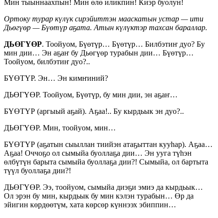
Мин тыыннаахпын! Мин өлө иликпин! Киэр буолун!
Ортоку турар күлүк сирэйиттэн мааскатын устар — ити
Дьөгүөр — Бүөтүр аҕата. Атын күлүктэр тахсан бараллар.
ДЬӨГҮӨР
. Тоойуом, Бүөтүр… Бүөтүр… Билбэтиҥ дуо? Бу
мин дии… Эн аҕаҥ бу Дьөгүөр турабын дии… Бүөтүр…
Тоойуом, билбэтиҥ дуо?..
БҮӨТҮР. Эн… Эн кимҥиний?
ДЬӨГҮӨР. Тоойуом, Бүөтүр, бу мин дии, эн аҕаҥ…
БҮӨТҮР (аргыый аҕай). Аҕаа!.. Бу кырдьык эн дуо?..
ДЬӨГҮӨР. Мин, тоойуом, мин…
БҮӨТҮР (аҕатын сыыллан тиийэн атаҕыттан кууһар). Аҕаа…
Аҕаа! Оччоҕо ол сымыйа буоллаҕа дии… Эн ууга түһэн
өлбүтүн барыта сымыйа буоллаҕа дии?! Сымыйа, ол бартыта
түүл буоллаҕа дии?!
ДЬӨГҮӨР. Ээ, тоойуом, сымыйа диэҕи эмиэ да кырдьык…
Ол эрэн бу мин, кырдьык бу мин кэлэн турабын… Өр да
эйигин көрдөөтүм, хата көрсөр күннээх эбиппин…