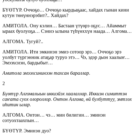
БҮӨТҮР. Оччоҕо… Оччоҕо кырдьаҕаас, хайдах гынан кини
кутун төнүннэрэбит?.. Хайдах?
АМИТОЛА. Ону кэлин… Бастаан үтүөрэ оҕус… Айаммыт
ыраах буолуоҕа… Сэниэ ылына түһүөххүн наада… Алгома…
АЛГОМА. Тугуй?..
АМИТОЛА. Ити эмкинэн эмиэ сотоор эрэ… Оччоҕо эрэ
уолбут түргэнник атаҕар туруо этэ… Чэ, эдэр дьон хаалыҥ…
Эмээхсиэн, бардыбыт…
Амитола эмээхсининээн тахсан бараллар
.
2
Бүөтүр Алгомалыын иккиэйэх хаалаллар. Иккиэн симиттэн
саҥата суох олороллор. Онтон Алгома, өй булбуттуу, эмтээх
иһитин ылар.
АЛГОМА. Онтон… чэ… мин билигин… эминэн
сотуохтаахпын…
БҮӨТҮР. Эминэн дуо?