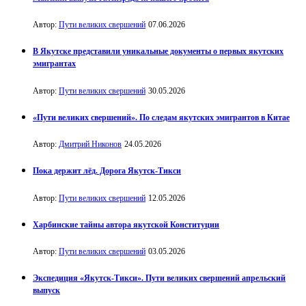
Автор:
Пути великих свершений
07.06.2026
В Якутске представили уникальные документы о первых якутских
эмигрантах
Автор:
Пути великих свершений
30.05.2026
«Пути великих свершений». По следам якутских эмигрантов в Китае
Автор:
Дмитрий Никонов
24.05.2026
Пока держит лёд. Дорога Якутск-Тикси
Автор:
Пути великих свершений
12.05.2026
Харбинские тайны автора якутской Конституции
Автор:
Пути великих свершений
03.05.2026
Экспедиция «Якутск-Тикси». Пути великих свершений апрельский
выпуск