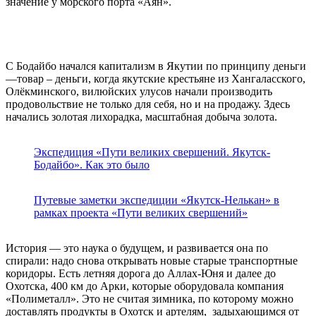
значение у морского порта «Аян».
С Бодайбо начался капитализм в Якутии по принципу деньги
—товар – деньги, когда якутские крестьяне из Хангаласского,
Олёкминского, вилюйских улусов начали производить
продовольствие не только для себя, но и на продажу. Здесь
начались золотая лихорадка, масштабная добыча золота.
Экспедиция «Пути великих свершений. Якутск-
Бодайбо». Как это было
Путевые заметки экспедиции «Якутск-Нелькан» в
рамках проекта «Пути великих свершений»
История — это наука о будущем, и развивается она по
спирали: надо снова открывать новые старые транспортные
коридоры. Есть летняя дорога до Аллах-Юня и далее до
Охотска, 400 км до Арки, которые оборудовала компания
«Полиметалл». Это не считая зимника, по которому можно
доставлять продукты в Охотск и артелям, задыхающимся от