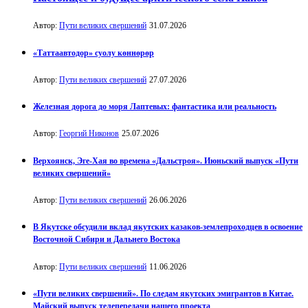
Автор:
Пути великих свершений
31.07.2026
«Таттаавтодор» суолу көннөрөр
Автор:
Пути великих свершений
27.07.2026
Железная дорога до моря Лаптевых: фантастика или реальность
Автор:
Георгий Никонов
25.07.2026
Верхоянск, Эге-Хая во времена «Дальстроя». Июньский выпуск «Пути
великих свершений»
Автор:
Пути великих свершений
26.06.2026
В Якутске обсудили вклад якутских казаков-землепроходцев в освоение
Восточной Сибири и Дальнего Востока
Автор:
Пути великих свершений
11.06.2026
«Пути великих свершений». По следам якутских эмигрантов в Китае.
Майский выпуск телепередачи нашего проекта