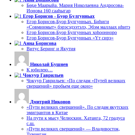
Бөҕө Маарыйа. Мария Николаевна Андросова-
Ионова 160 сааһыгар
Егор Борисов - Буор Булгунньах
Егор Борисов-Буор Булгунньах. Биһиги
«Совминмыт» бэрэсэдээтэлэ, Эбэм маллаах иһитэ
Егор Борисов-Буор Булгунньах хоһоонноро
Егор Борисов-Буор Булгунньах «Үт сирэ»
Анна Борисова
Витус Беринг и Якутия
Николай Бушнев
К юбилею…
Чокуур Гаврильев
Чокуур Гаврильев: «По следам «Путей великих
свершений» пробьем еще окно»
Дмитрий Никонов
«Пути великих свершений». По следам якутских
эмигрантов в Китае
На пути к мысу Челюскин. Хатанга, 72 градуса
с.ш.
«Пути великих свершений» — Владивосток,
Туманган