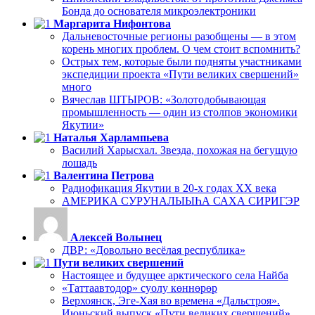
Бонда до основателя микроэлектроники
Маргарита Нифонтова
Дальневосточные регионы разобщены — в этом
корень многих проблем. О чем стоит вспомнить?
Острых тем, которые были подняты участниками
экспедиции проекта «Пути великих свершений»
много
Вячеслав ШТЫРОВ: «Золотодобывающая
промышленность — один из столпов экономики
Якутии»
Наталья Харлампьева
Василий Харысхал. Звезда, похожая на бегущую
лошадь
Валентина Петрова
Радиофикация Якутии в 20-х годах ХХ века
АМЕРИКА СУРУНАЛЫЫҺА САХА СИРИГЭР
Алексей Волынец
ДВР: «Довольно весёлая республика»
Пути великих свершений
Настоящее и будущее арктического села Найба
«Таттаавтодор» суолу көннөрөр
Верхоянск, Эге-Хая во времена «Дальстроя».
Июньский выпуск «Пути великих свершений»