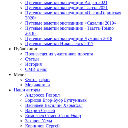
Путевые заметки экспедиции Алдан 2021
Путевые заметки экспедиции Таатта 2021
Путевые заметки экспедиции «Олгон-Горинская
2020»
Путевые заметки экспедиции «Сахалин 2019»
Путевые заметки экспедиции «Таатта-Томпо
2018»
Путевые заметки экспедиции Чумикан 2018
Путевые заметки Николаевск 2017
Публикации
Произведения участников проекта
Статьи
История
СМИ о нас
Медиа
Фотографии
Медиакниги
Наши авторы
Андросов Гаврил
Борисов Егор-Буор Булгунньах
Васильев Василий-Харысхал
Вахрин Сергей
Ермолаев Семен-Сиэн Өкөр
Захаров Утум
Корнилов Сергей