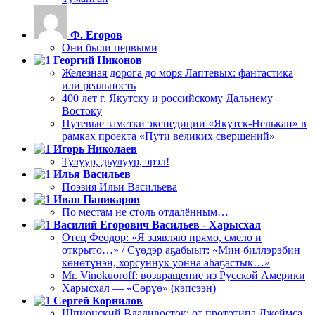
Ф. Егоров
Они были первыми
Георгий Никонов
Железная дорога до моря Лаптевых: фантастика
или реальность
400 лет г. Якутску и российскому Дальнему
Востоку
Путевые заметки экспедиции «Якутск-Нелькан» в
рамках проекта «Пути великих свершений»
Игорь Николаев
Тулуур, дьулуур, эрэл!
Илья Васильев
Поэзия Ильи Васильева
Иван Паникаров
По местам не столь отдалённым…
Василий Егорович Васильев - Харысхал
Отец Феодор: «Я заявляю прямо, смело и
открыто…» / Сүөдэр аҕабыыт: «Мин биллэрэбин
көнөтүнэн, хорсуннук уонна аһаҕастык…»
Mr. Vinokuoroff: возвращение из Русской Америки
Харысхал — «Сөрүө» (кэпсээн)
Сергей Корнилов
Шпионский Владивосток: от прототипа Джеймса