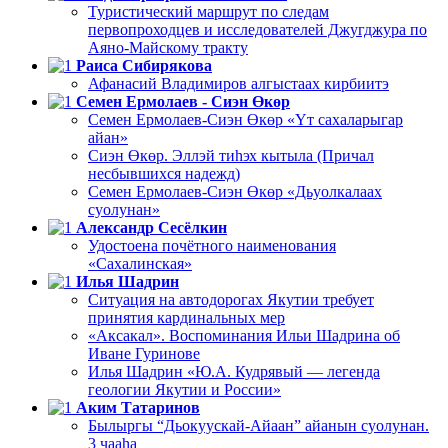
Туристический маршрут по следам
первопроходцев и исследователей Джугджура по
Аяно-Майскому тракту
Раиса Сибирякова
Афанасий Владимиров алгыстаах кирбиитэ
Семен Ермолаев - Сиэн Өкөр
Семен Ермолаев-Сиэн Өкөр «Үт сахаларыгар
айан»
Сиэн Өкөр. Эллэй тиһэх кытыла (Причал
несбывшихся надежд)
Семен Ермолаев-Сиэн Өкөр «Дьуолкалаах
суолунан»
Александр Сесёлкин
Удостоена почётного наименования
«Сахалинская»
Илья Шадрин
Ситуация на автодорогах Якутии требует
принятия кардинальных мер
«Аксакал». Воспоминания Ильи Шадрина об
Иване Гуринове
Илья Шадрин «Ю.А. Кудрявый — легенда
геологии Якутии и России»
Аким Татаринов
Былыргы “Дьокуускай-Айаан” айанын суолунан.
3 чааһа