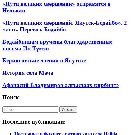
«Пути великих свершений» отправятся в
Нелькан
«Пути великих свершений. Якутск-Бодайбо». 2
часть. Перевоз, Бодайбо
Бодайбинцам вручены благодарственные
письма Ил Түмэн
Беринговские чтения в Якутске
История села Мача
Афанасий Владимиров алгыстаах кирбиитэ
Поиск:
Последние публикации:
Настоящее и будущее арктического села Найба