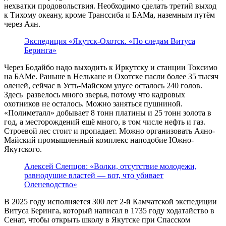
нехватки продовольствия. Необходимо сделать третий выход
к Тихому океану, кроме Транссиба и БАМа, наземным путём
через Аян.
Экспедиция «Якутск-Охотск. «По следам Витуса
Беринга»
Через Бодайбо надо выходить к Иркутску и станции Токсимо
на БАМе. Раньше в Нелькане и Охотске пасли более 35 тысяч
оленей, сейчас в Усть-Майском улусе осталось 240 голов.
Здесь развелось много зверья, потому что кадровых
охотников не осталось. Можно заняться пушниной.
«Полиметалл» добывает 8 тонн платины и 25 тонн золота в
год, а месторождений ещё много, в том числе нефть и газ.
Строевой лес стоит и пропадает. Можно организовать Аяно-
Майский промышленный комплекс наподобие Южно-
Якутского.
Алексей Слепцов: «Волки, отсутствие молодежи,
равнодушие властей — вот, что убивает
Оленеводство»
В 2025 году исполняется 300 лет 2-й Камчатской экспедиции
Витуса Беринга, который написал в 1735 году ходатайство в
Сенат, чтобы открыть школу в Якутске при Спасском