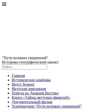
"Пути великих свершений"
Историко-географический проект
Главная
Исторические альбомы
Витус Беринг
Якутская эмиграция
Победа на Дальнем Востоке
Книга «Тайны якутских фамилий»
Документальный фильм
Телепередачи “Пути великих свершений”