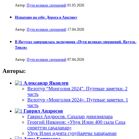
Автор:
Пути великих свершений
01.05.2026
Испытано на себе: Дорога в Арктику
Автор:
Пути великих свершений
17.04.2026
В Якутске завершилась экспедиция «Пути великих свершений. Якутск-
Тикси»
Автор:
Пути великих свершений
07.04.2026
Авторы:
Александр Яковлев
Велотур “Монголия 2024”. Путевые заметки. 2
часть
Велотур «Монголия 2024». Путевые заметки. 1
часть
Гаврил Андросов
Гаврил Андросов. Сахалар дивизиялара
Георгий Никонов: «Уһук Илин 400 сыла Саха
сириттэн саҕаланар»
Уһук Илин идеята суруйааччы хараҕынан
Анна Боппосова