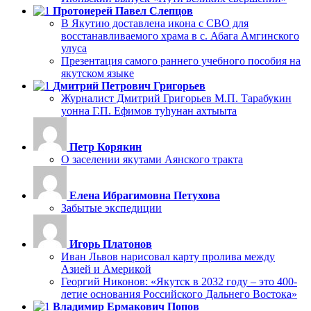
Протоиерей Павел Слепцов
В Якутию доставлена икона с СВО для
восстанавливаемого храма в с. Абага Амгинского
улуса
Презентация самого раннего учебного пособия на
якутском языке
Дмитрий Петрович Григорьев
Журналист Дмитрий Григорьев М.П. Тарабукин
уонна Г.П. Ефимов туһунан ахтыыта
Петр Корякин
О заселении якутами Аянского тракта
Елена Ибрагимовна Петухова
Забытые экспедиции
Игорь Платонов
Иван Львов нарисовал карту пролива между
Азией и Америкой
Георгий Никонов: «Якутск в 2032 году – это 400-
летие основания Российского Дальнего Востока»
Владимир Ермакович Попов