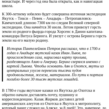
монастыре. И через год она была открыта, как и навигацкая
школа.
К 300-летнему юбилею будет совершена яхтенная экспедиция
Якутск – Тикси – Певек – Анадырь – Петропавловск-
Камчатский длиною 7300 км по следам Великой северной
экспедиции. Она начнётся 30 июля. Летом привезут горсть
земли из родного фьорда-города Хорсенс в Дании капитана-
командора Витуса Беринга. И увезут с острова Беринга горсть
земли на его малую родину.
Историк Пантелеймон Петров рассказал, что в 1700-х
годах в Анадыре якутский казак Иван Львов, по
происхождению саха, нарисовал карту пролива,
разделяющего Азию и Америку. Беринг сверялся именно с
картой Львова. Чтобы основать Аян и Охотск, якуты из
центральных улусов перевезли тысячи пудов
продовольствия, железа, материалов. По пути к портам
погибло более 30 тысяч якутских лошадей.
В 1780-е годы якутские казаки из Якутска до Охотска и
обратно начали доставлять почту, пушнину и
корреспонденцию. Казак Жирков доставил детей
американских алеутов из Охотска в Якутск к митрополиту,
который ранее служил на Аляске, за 8 дней! Это, наверное, до