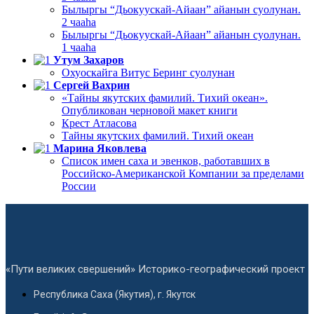
Былыргы “Дьокуускай-Айаан” айанын суолунан.
2 чааһа
Былыргы “Дьокуускай-Айаан” айанын суолунан.
1 чааһа
Утум Захаров
Охуоскайга Витус Беринг суолунан
Сергей Вахрин
«Тайны якутских фамилий. Тихий океан».
Опубликован черновой макет книги
Крест Атласова
Тайны якутских фамилий. Тихий океан
Марина Яковлева
Список имен саха и эвенков, работавших в
Российско-Американской Компании за пределами
России
«Пути великих свершений» Историко-географический проект
Республика Саха (Якутия), г. Якутск