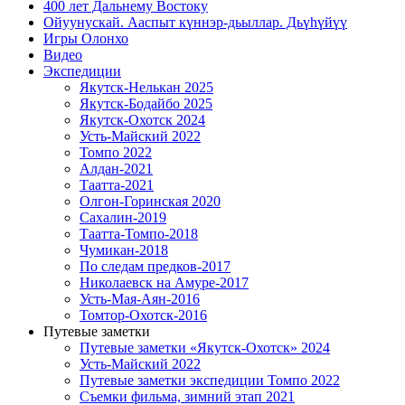
400 лет Дальнему Востоку
Ойуунускай. Ааспыт күннэр-дьыллар. Дьүһүйүү
Игры Олонхо
Видео
Экспедиции
Якутск-Нелькан 2025
Якутск-Бодайбо 2025
Якутск-Охотск 2024
Усть-Майский 2022
Томпо 2022
Алдан-2021
Таатта-2021
Олгон-Горинская 2020
Сахалин-2019
Таатта-Томпо-2018
Чумикан-2018
По следам предков-2017
Николаевск на Амуре-2017
Усть-Мая-Аян-2016
Томтор-Охотск-2016
Путевые заметки
Путевые заметки «Якутск-Охотск» 2024
Усть-Майский 2022
Путевые заметки экспедиции Томпо 2022
Съемки фильма, зимний этап 2021