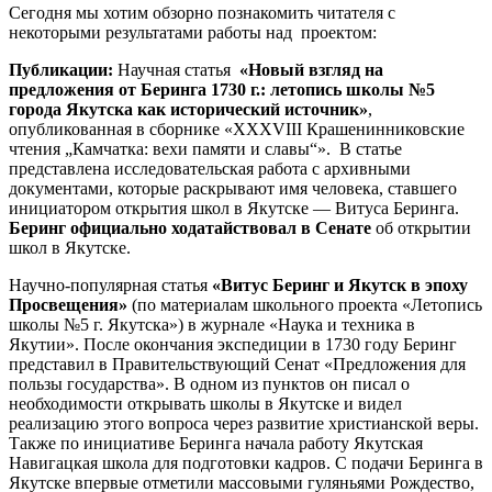
Сегодня мы хотим обзорно познакомить читателя с
некоторыми результатами работы над проектом:
Публикации:
Научная статья
«Новый взгляд на
предложения от Беринга 1730 г.: летопись школы №5
города Якутска как исторический источник»
,
опубликованная в сборнике «XXXVIII Крашенинниковские
чтения „Камчатка: вехи памяти и славы“». В статье
представлена исследовательская работа с архивными
документами, которые раскрывают имя человека, ставшего
инициатором открытия школ в Якутске — Витуса Беринга.
Беринг официально ходатайствовал в Сенате
об открытии
школ в Якутске.
Научно-популярная статья
«Витус Беринг и Якутск в эпоху
Просвещения»
(по материалам школьного проекта «Летопись
школы №5 г. Якутска») в журнале «Наука и техника в
Якутии». После окончания экспедиции в 1730 году Беринг
представил в Правительствующий Сенат «Предложения для
пользы государства». В одном из пунктов он писал о
необходимости открывать школы в Якутске и видел
реализацию этого вопроса через развитие христианской веры.
Также по инициативе Беринга начала работу Якутская
Навигацкая школа для подготовки кадров. С подачи Беринга в
Якутске впервые отметили массовыми гуляньями Рождество,