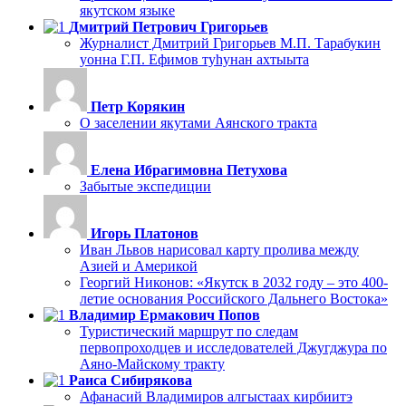
якутском языке
Дмитрий Петрович Григорьев
Журналист Дмитрий Григорьев М.П. Тарабукин
уонна Г.П. Ефимов туһунан ахтыыта
Петр Корякин
О заселении якутами Аянского тракта
Елена Ибрагимовна Петухова
Забытые экспедиции
Игорь Платонов
Иван Львов нарисовал карту пролива между
Азией и Америкой
Георгий Никонов: «Якутск в 2032 году – это 400-
летие основания Российского Дальнего Востока»
Владимир Ермакович Попов
Туристический маршрут по следам
первопроходцев и исследователей Джугджура по
Аяно-Майскому тракту
Раиса Сибирякова
Афанасий Владимиров алгыстаах кирбиитэ