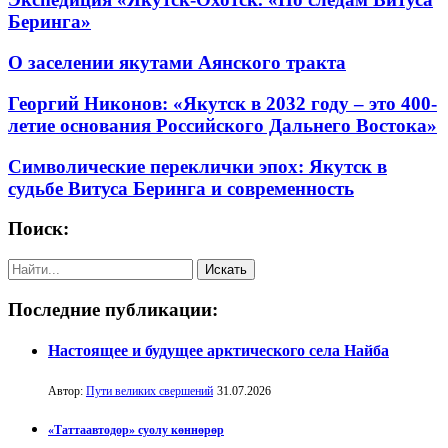
Беринга»
О заселении якутами Аянского тракта
Георгий Никонов: «Якутск в 2032 году – это 400-
летие основания Российского Дальнего Востока»
Символические переклички эпох: Якутск в
судьбе Витуса Беринга и современность
Поиск:
Последние публикации:
Настоящее и будущее арктического села Найба
Автор:
Пути великих свершений
31.07.2026
«Таттаавтодор» суолу көннөрөр