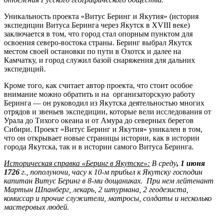
Уникальность проекта «Витус Беринг и Якутия» (история
экспедиции Витуса Беринга через Якутск в XVIII веке)
заключается в том, что город стал опорным пунктом для
освоения северо-востока страны. Беринг выбрал Якутск
местом своей остановки по пути в Охотск и далее на
Камчатку, и город служил базой снаряжения для дальних
экспедиций.
Кроме того, как считает автор проекта, что стоит особое
внимание можно обратить и на организаторскую работу
Беринга — он руководил из Якутска деятельностью многих
отрядов и звеньев экспедиции, которые вели исследования от
Урала до Тихого океана и от Амура до северных берегов
Сибири. Проект «Витус Беринг и Якутия» уникален в том,
что он открывает новые страницы истории, как в истории
города Якутска, так и в истории самого Витуса Беринга.
Историческая справка «Беринг в Якутске»:
В среду
, 1 июня
1726
г., пополуночи, часу к 10-м прибыл к Якутску господин
капитан Витус Беринг в 8-ми дощаниках. При нем лейтенант
Мартын Шпанберг, лекарь, 2 штурмана, 2 геодезиста,
комиссар и прочие служители, матросы, солдаты и несколько
мастеровых людей.