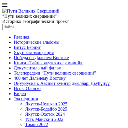
"Пути великих свершений"
Историко-географический проект
Главная
Исторические альбомы
Витус Беринг
Якутская эмиграция
Победа на Дальнем Востоке
Книга «Тайны якутских фамилий»
Документальный фильм
Телепередачи “Пути великих свершений”
400 лет Дальнему Востоку
Ойуунускай. Ааспыт күннэр-дьыллар. Дьүһүйүү
Игры Олонхо
Видео
Экспедиции
Якутск-Нелькан 2025
Якутск-Бодайбо 2025
Якутск-Охотск 2024
Усть-Майский 2022
Томпо 2022