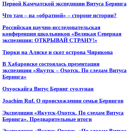
Первой Камчатской экспедиции Витуса Беринга
Что там – на «обратной» – стороне истории?
Российская научно-исследовательская
конференция школьников «Великая Северная
экспедиция: ОТКРЫВАЙ СТРАНУ!»
Тюрки на Аляске и скот острова Чирикова
В Хабаровске состоялась презентация
экспедиции «Якутск – Охотск. По следам Витуса
Беринга»
Охуоскайга Витус Беринг суолунан
Joachim Ruf. О происхождении семьи Берингов
Экспедиция «Якутск-Охотск. По следам Витуса
Беринга». Предварительные итоги
Экспедиция «Якутск-Охотск. «По следам Витуса