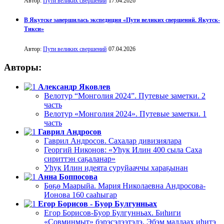
Автор:
Пути великих свершений
17.04.2026
В Якутске завершилась экспедиция «Пути великих свершений. Якутск-
Тикси»
Автор:
Пути великих свершений
07.04.2026
Авторы:
Александр Яковлев
Велотур “Монголия 2024”. Путевые заметки. 2
часть
Велотур «Монголия 2024». Путевые заметки. 1
часть
Гаврил Андросов
Гаврил Андросов. Сахалар дивизиялара
Георгий Никонов: «Уһук Илин 400 сыла Саха
сириттэн саҕаланар»
Уһук Илин идеята суруйааччы хараҕынан
Анна Боппосова
Бөҕө Маарыйа. Мария Николаевна Андросова-
Ионова 160 сааһыгар
Егор Борисов - Буор Булгунньах
Егор Борисов-Буор Булгунньах. Биһиги
«Совминмыт» бэрэсэдээтэлэ, Эбэм маллаах иһитэ