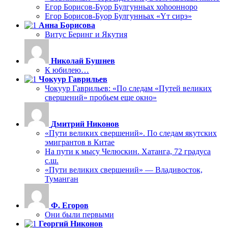
Егор Борисов-Буор Булгунньах хоһоонноро
Егор Борисов-Буор Булгунньах «Үт сирэ»
Анна Борисова
Витус Беринг и Якутия
Николай Бушнев
К юбилею…
Чокуур Гаврильев
Чокуур Гаврильев: «По следам «Путей великих
свершений» пробьем еще окно»
Дмитрий Никонов
«Пути великих свершений». По следам якутских
эмигрантов в Китае
На пути к мысу Челюскин. Хатанга, 72 градуса
с.ш.
«Пути великих свершений» — Владивосток,
Туманган
Ф. Егоров
Они были первыми
Георгий Никонов