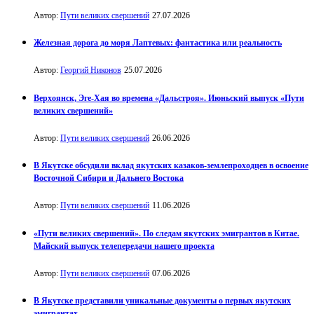
Автор:
Пути великих свершений
27.07.2026
Железная дорога до моря Лаптевых: фантастика или реальность
Автор:
Георгий Никонов
25.07.2026
Верхоянск, Эге-Хая во времена «Дальстроя». Июньский выпуск «Пути
великих свершений»
Автор:
Пути великих свершений
26.06.2026
В Якутске обсудили вклад якутских казаков-землепроходцев в освоение
Восточной Сибири и Дальнего Востока
Автор:
Пути великих свершений
11.06.2026
«Пути великих свершений». По следам якутских эмигрантов в Китае.
Майский выпуск телепередачи нашего проекта
Автор:
Пути великих свершений
07.06.2026
В Якутске представили уникальные документы о первых якутских
эмигрантах