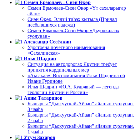
Семен Ермолаев - Сиэн Өкөр
Семен Ермолаев-Сиэн Өкөр «Үт сахаларыгар
айан»
Сиэн Өкөр. Эллэй тиһэх кытыла (Причал
несбывшихся надежд)
Семен Ермолаев-Сиэн Өкөр «Дьуолкалаах
суолунан»
Александр Сесёлкин
Удостоена почётного наименования
«Сахалинская»
Илья Шадрин
Ситуация на автодорогах Якутии требует
принятия кардинальных мер
«Аксакал». Воспоминания Ильи Шадрина об
Иване Гуринове
Илья Шадрин «Ю.А. Кудрявый — легенда
геологии Якутии и России»
Аким Татаринов
Былыргы “Дьокуускай-Айаан” айанын суолунан.
3 чааһа
Былыргы “Дьокуускай-Айаан” айанын суолунан.
2 чааһа
Былыргы “Дьокуускай-Айаан” айанын суолунан.
1 чааһа
Утум Захаров