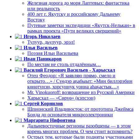
Железная дорога до моря Лаптевых: фантастика
или реальность
400 лет г. Якутску и российскому Дальнему
Востоку
Путевые заметки экспедиции «Якутск-Нелькан» в
рамках проекта «Пути великих свершений»
Игорь Николаев
Тулуур, дьулуур, эрэл!
Илья Васильев
Поэзия Ильи Васильева
Иван Паникаров
По местам не столь отдалённым…
Василий Егорович Васильев - Харысхал
Отец Феодор: «Я заявляю прямо, смело и
открыто…» / Сүөдэр аҕабыыт: «Мин биллэрэбин
көнөтүнэн, хорсуннук уонна аһаҕастык…»
Mr. Vinokuoroff: возвращение из Русской Америки
Харысхал — «Сөрүө» (кэпсээн)
Сергей Корнилов
Шпионский Владивосток: от прототипа Джеймса
Бонда до основателя микроэлектроники
Маргарита Нифонтова
Дальневосточные регионы разобщены — в этом
корень многих проблем. О чем стоит вспомнить?
Острых тем, которые были подняты участниками