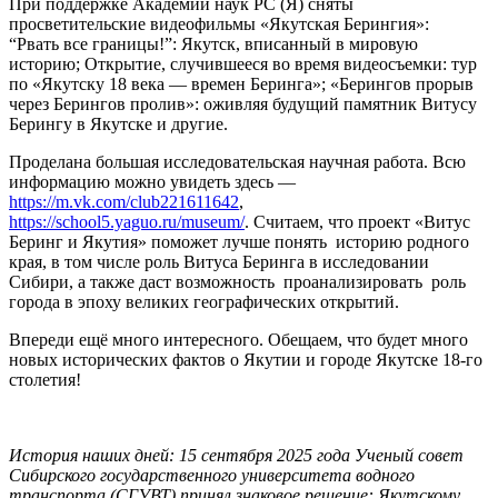
При поддержке Академии наук РС (Я) сняты
просветительские видеофильмы «Якутская Берингия»:
“Рвать все границы!”: Якутск, вписанный в мировую
историю; Открытие, случившееся во время видеосъемки: тур
по «Якутску 18 века — времен Беринга»; «Берингов прорыв
через Берингов пролив»: оживляя будущий памятник Витусу
Берингу в Якутске и другие.
Проделана большая исследовательская научная работа. Всю
информацию можно увидеть здесь —
https://m.vk.com/club221611642
,
https://school5.yaguo.ru/museum/
. Считаем, что проект «Витус
Беринг и Якутия» поможет лучше понять историю родного
края, в том числе роль Витуса Беринга в исследовании
Сибири, а также даст возможность проанализировать роль
города в эпоху великих географических открытий.
Впереди ещё много интересного. Обещаем, что будет много
новых исторических фактов о Якутии и городе Якутске 18-го
столетия!
История наших дней: 15 сентября 2025 года Ученый совет
Сибирского государственного университета водного
транспорта (СГУВТ) принял знаковое решение: Якутскому