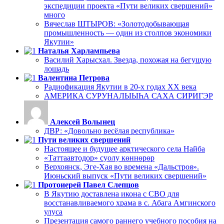
экспедиции проекта «Пути великих свершений»
много
Вячеслав ШТЫРОВ: «Золотодобывающая
промышленность — один из столпов экономики
Якутии»
Наталья Харлампьева
Василий Харысхал. Звезда, похожая на бегущую
лошадь
Валентина Петрова
Радиофикация Якутии в 20-х годах ХХ века
АМЕРИКА СУРУНАЛЫЫҺА САХА СИРИГЭР
Алексей Волынец
ДВР: «Довольно весёлая республика»
Пути великих свершений
Настоящее и будущее арктического села Найба
«Таттаавтодор» суолу көннөрөр
Верхоянск, Эге-Хая во времена «Дальстроя».
Июньский выпуск «Пути великих свершений»
Протоиерей Павел Слепцов
В Якутию доставлена икона с СВО для
восстанавливаемого храма в с. Абага Амгинского
улуса
Презентация самого раннего учебного пособия на