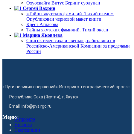
Охуоскайга Витус Беринг суолунан
Сергей Вахрин
«Тайны якутских фамилий. Тихий океан».
Опубликован черновой макет книги
Крест Атласова
Тайны якутских фамилий. Тихий океан
Марина Яковлева
Список имен саха и эвенков, работавших в
Российско-Американской Компании за пределами
России
«Пути великих свершений» Историко-географический проект
Республика Саха (Якутия), г. Якутск
Email: info@pvs.rgo.ru
Меню:
О проекте
Новости
Экспедиции