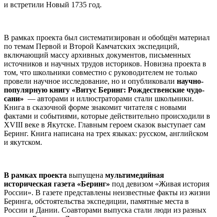
и встретили Новый 1735 год.
В рамках проекта был систематизирован и обобщён материал
по темам Первой и Второй Камчатских экспедиций,
включающий массу архивных документов, письменных
источников и научных трудов историков. Новизна проекта в
том, что школьники совместно с руководителем не только
провели научное исследование, но и опубликовали
научно-
популярную книгу «Витус Беринг: Рождественские чудо-
сани»
— авторами и иллюстраторами стали школьники.
Книга в сказочной форме знакомит читателя с новыми
фактами и событиями, которые действительно происходили в
XVIII веке в Якутске. Главным героем сказок выступает сам
Беринг. Книга написана на трех языках: русском, английском
и якутском.
В рамках проекта
выпущена
мультимедийная
историческая газета «Беринг»
под девизом «Живая история
России». В газете представлены неизвестные факты из жизни
Беринга, обстоятельства экспедиции, памятные места в
России и Дании. Соавторами выпуска стали люди из разных