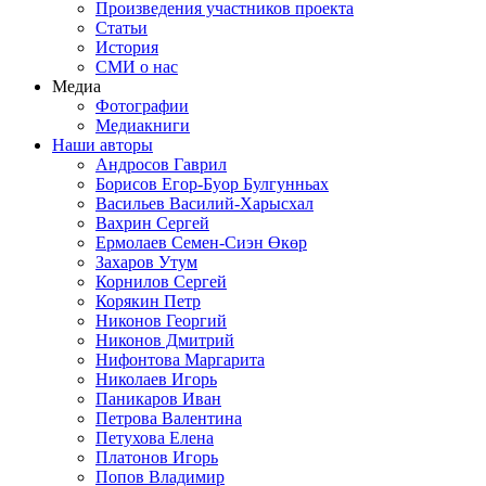
Произведения участников проекта
Статьи
История
СМИ о нас
Медиа
Фотографии
Медиакниги
Наши авторы
Андросов Гаврил
Борисов Егор-Буор Булгунньах
Васильев Василий-Харысхал
Вахрин Сергей
Ермолаев Семен-Сиэн Өкөр
Захаров Утум
Корнилов Сергей
Корякин Петр
Никонов Георгий
Никонов Дмитрий
Нифонтова Маргарита
Николаев Игорь
Паникаров Иван
Петрова Валентина
Петухова Елена
Платонов Игорь
Попов Владимир