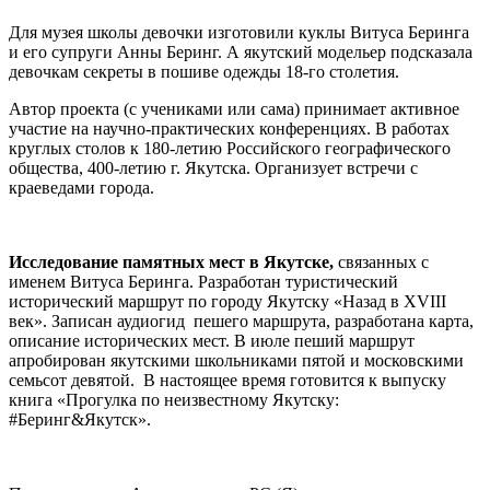
Для музея школы девочки изготовили куклы Витуса Беринга
и его супруги Анны Беринг. А якутский модельер подсказала
девочкам секреты в пошиве одежды 18-го столетия.
Автор проекта (с учениками или сама) принимает активное
участие на научно-практических конференциях. В работах
круглых столов к 180-летию Российского географического
общества, 400-летию г. Якутска. Организует встречи с
краеведами города.
Исследование памятных мест в Якутске,
связанных с
именем Витуса Беринга. Разработан туристический
исторический маршрут по городу Якутску «Назад в XVIII
век». Записан аудиогид пешего маршрута, разработана карта,
описание исторических мест. В июле пеший маршрут
апробирован якутскими школьниками пятой и московскими
семьсот девятой. В настоящее время готовится к выпуску
книга «Прогулка по неизвестному Якутску:
#Беринг&Якутск».