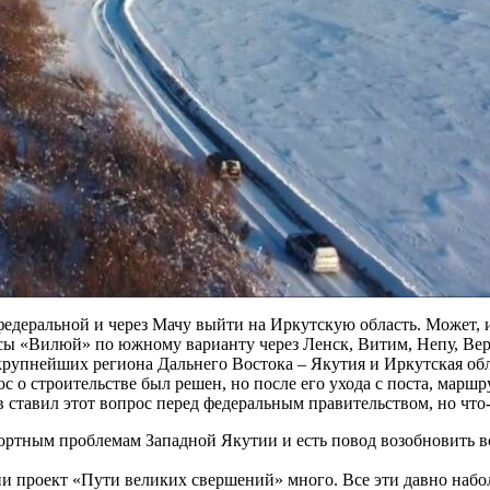
федеральной и через Мачу выйти на Иркутскую область. Может, и
сы «Вилюй» по южному варианту через Ленск, Витим, Непу, Вер
крупнейших региона Дальнего Востока – Якутия и Иркутская обл
 строительстве был решен, но после его ухода с поста, маршрут
 ставил этот вопрос перед федеральным правительством, но что-
ортным проблемам Западной Якутии и есть повод возобновить вс
и проект «Пути великих свершений» много. Все эти давно набол