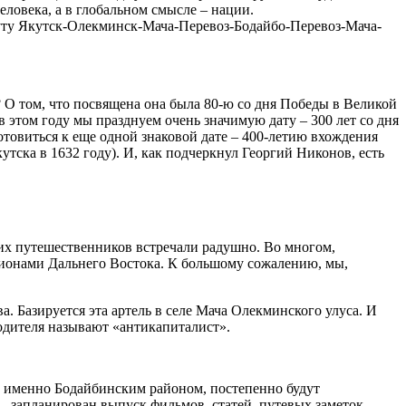
еловека, а в глобальном смысле – нации.
руту Якутск-Олекминск-Мача-Перевоз-Бодайбо-Перевоз-Мача-
 О том, что посвящена она была 80-ю со дня Победы в Великой
 этом году мы празднуем очень значимую дату – 300 лет со дня
товиться к еще одной знаковой дате – 400-летию вхождения
утска в 1632 году). И, как подчеркнул Георгий Никонов, есть
ших путешественников встречали радушно. Во многом,
гионами Дальнего Востока. К большому сожалению, мы,
 Базируется эта артель в селе Мача Олекминского улуса. И
оводителя называют «антикапиталист».
а именно Бодайбинским районом, постепенно будут
– запланирован выпуск фильмов, статей, путевых заметок.