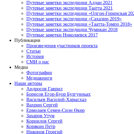
Путевые заметки экспедиции Алдан 2021
Путевые заметки экспедиции Таатта 2021
Путевые заметки экспедиции «Олгон-Горинская 20
Путевые заметки экспедиции «Сахалин 2019»
Путевые заметки экспедиции «Таатта-Томпо 2018»
Путевые заметки экспедиции Чумикан 2018
Путевые заметки Николаевск 2017
Публикации
Произведения участников проекта
Статьи
История
СМИ о нас
Медиа
Фотографии
Медиакниги
Наши авторы
Андросов Гаврил
Борисов Егор-Буор Булгунньах
Васильев Василий-Харысхал
Вахрин Сергей
Ермолаев Семен-Сиэн Өкөр
Захаров Утум
Корнилов Сергей
Корякин Петр
Никонов Георгий