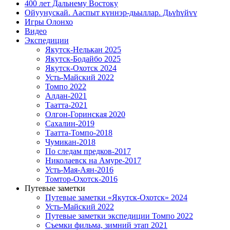
400 лет Дальнему Востоку
Ойуунускай. Ааспыт күннэр-дьыллар. Дьүһүйүү
Игры Олонхо
Видео
Экспедиции
Якутск-Нелькан 2025
Якутск-Бодайбо 2025
Якутск-Охотск 2024
Усть-Майский 2022
Томпо 2022
Алдан-2021
Таатта-2021
Олгон-Горинская 2020
Сахалин-2019
Таатта-Томпо-2018
Чумикан-2018
По следам предков-2017
Николаевск на Амуре-2017
Усть-Мая-Аян-2016
Томтор-Охотск-2016
Путевые заметки
Путевые заметки «Якутск-Охотск» 2024
Усть-Майский 2022
Путевые заметки экспедиции Томпо 2022
Съемки фильма, зимний этап 2021