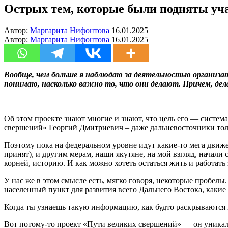
Острых тем, которые были подняты уч
Автор:
Маргарита Нифонтова
16.01.2025
Автор:
Маргарита Нифонтова
16.01.2025
Вообще, чем больше я наблюдаю за деятельностью организа
понимаю, насколько важно то, что они делают. Причем, дел
Об этом проекте знают многие и знают, что цель его — систем
свершений» Георгий Дмитриевич – даже дальневосточники толко
Поэтому пока на федеральном уровне идут какие-то мега движе
принят), и другим мерам, наши якутяне, на мой взгляд, начали
корней, историю. И как можно хотеть остаться жить и работать 
У нас же в этом смысле есть, мягко говоря, некоторые пробелы.
населенный пункт для развития всего Дальнего Востока, какие
Когда ты узнаешь такую информацию, как будто раскрываются 
Вот потому-то проект «Пути великих свершений» — он уникале