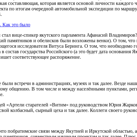
кая составляющая, которая является основой личности каждого ч
роекта по итогам очередной автомобильной экспедиции по марш
.
 Как это было
 стал вице-спикер якутского парламента Афанасий Владимиров?
й памятников и обелисков были возложены венки). О том, что в
егося исследователя Витуса Беринга. О том, что необходимо го
 состав государства Российского (а это будет дата основания Як
пишет соответствующее распоряжение.
е были встречи в администрациях, музеях и так далее. Везде на
нному общению. В том числе и между населёнными пунктами, ре
е.
й «Артели старателей «Витим» под руководством Юрия Жаркова.
в, свой колбасный, сырный цеха и так далее. Коллеги своего рук
что побратимские связи между Якутией и Иркутской областью, 
ю памятников, совместным научным проектам и так далее. Плюс 