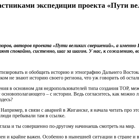
астниками экспедиции проекта «Пути в
торов, авторов проекта «Пути великих свершений», а именно
ают спокойно, системно, шаг за шагом. У нас, к сожалению, 
атизировать и обобщить историю и этнографию Дальнего Востока
м не знают историю своего региона, что уж говорить об осталь
ния в основном для недропользователей типа создания ТОР, меж
 с основополагающего – с истории. Ведь согласитесь, как можно 
здесь?
 Например, в связи с аварией в Жиганске, я начала читать про э
 люди пребывали там в ссылке.
глаза и ты совершенно по-другому начинаешь смотреть на мир.
н и крайне важен. Особенно в нынешней ситуации в стране и в 