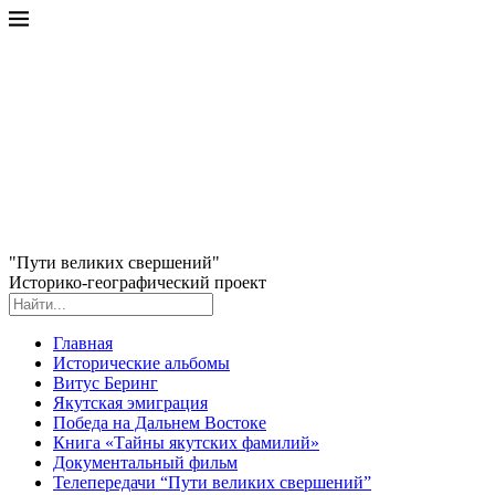
"Пути великих свершений"
Историко-географический проект
Главная
Исторические альбомы
Витус Беринг
Якутская эмиграция
Победа на Дальнем Востоке
Книга «Тайны якутских фамилий»
Документальный фильм
Телепередачи “Пути великих свершений”