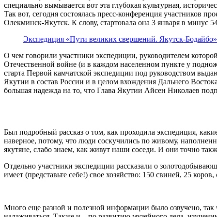
специально вымывается вот эта глубокая культурная, историчес
Так вот, сегодня состоялась пресс-конференция участников п
Олекминск-Якутск. К слову, стартовала она 3 января в минус 54
Экспедиция «Пути великих свершений. Якутск-Бодайбо».
О чем говорили участники экспедиции, руководителем которой
Отечественной войне (и в каждом населенном пункте у подножи
старта Первой камчатской экспедиции под руководством выдающ
Якутии в состав России и в целом вхождения Дальнего Востока в
большая надежда на то, что Глава Якутии Айсен Николаев под
Был подробный рассказ о том, как проходила экспедиция, каки
наверное, потому, что люди соскучились по живому, наполне
якутяне, слабо знаем, как живут наши соседи. И они точно такж
Отдельно участники экспедиции рассказали о золотодобывающе
имеет (представьте себе!) свое хозяйство: 150 свиней, 25 коро
Много еще разной и полезной информации было озвучено, так 
налаживаться. Также и – по развитию музейного дела, изучени