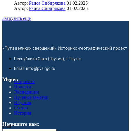
Автор:
Раиса Сибирякова
01.02.2025
Автор:
Раиса Сибирякова
01.02.2025
Загрузить еще
«Пути великих свершений» Историко-географический проект
Республика Саха (Якутия), г. Якутск
Email: info@pvs.rgo.ru
Меню:
О проекте
Новости
Экспедиции
Путевые заметки
Издания
Статьи
История
Напишите нам:
Имя
*