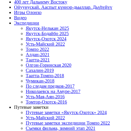
400 лет Дальнему Востоку
Ойуунускай. Ааспыт күннэр-дьыллар. Дьүһүйүү
Игры Олонхо
Видео
Экспедиции
Якутск-Нелькан 2025
Якутск-Бодайбо 2025
Якутск-Охотск 2024
Усть-Майский 2022
Томпо 2022
Алдан-2021
Таатта-2021
Олгон-Горинская 2020
Сахалин-2019
Таатта-Томпо-2018
Чумикан-2018
По следам предков-2017
Николаевск на Амуре-2017
Усть-Мая-Аян-2016
Томтор-Охотск-2016
Путевые заметки
Путевые заметки «Якутск-Охотск» 2024
Усть-Майский 2022
Путевые заметки экспедиции Томпо 2022
Съемки фильма, зимний этап 2021