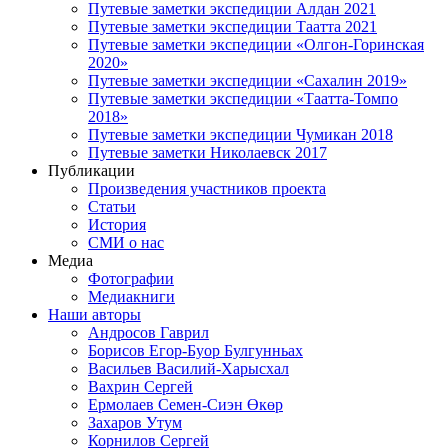
Путевые заметки экспедиции Алдан 2021
Путевые заметки экспедиции Таатта 2021
Путевые заметки экспедиции «Олгон-Горинская
2020»
Путевые заметки экспедиции «Сахалин 2019»
Путевые заметки экспедиции «Таатта-Томпо
2018»
Путевые заметки экспедиции Чумикан 2018
Путевые заметки Николаевск 2017
Публикации
Произведения участников проекта
Статьи
История
СМИ о нас
Медиа
Фотографии
Медиакниги
Наши авторы
Андросов Гаврил
Борисов Егор-Буор Булгунньах
Васильев Василий-Харысхал
Вахрин Сергей
Ермолаев Семен-Сиэн Өкөр
Захаров Утум
Корнилов Сергей