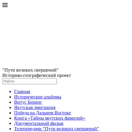
"Пути великих свершений"
Историко-географический проект
Главная
Исторические альбомы
Витус Беринг
Якутская эмиграция
Победа на Дальнем Востоке
Книга «Тайны якутских фамилий»
Документальный фильм
Телепередачи “Пути великих свершений”