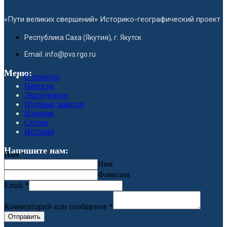
«Пути великих свершений» Историко-географический проект
Республика Саха (Якутия), г. Якутск
Email: info@pvs.rgo.ru
Меню:
О проекте
Новости
Экспедиции
Путевые заметки
Издания
Статьи
История
Напишите нам:
Имя
*
Имя
Фамилия
Email
*
Комментарий или сообщение
*
Отправить