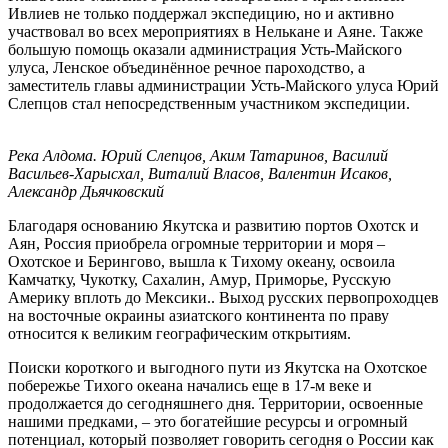
Ивлиев не только поддержал экспедицию, но и активно
участвовал во всех мероприятиях в Нелькане и Аяне. Также
большую помощь оказали администрация Усть-Майского
улуса, Ленское объединённое речное пароходство, а
заместитель главы администрации Усть-Майского улуса Юрий
Слепцов стал непосредственным участником экспедиции.
Река Алдома. Юрий Слепцов, Аким Татаринов, Василий
Васильев-Харысхал, Виталий Власов, Валентин Исаков,
Александр Дьячковский
Благодаря основанию Якутска и развитию портов Охотск и
Аян, Россия приобрела огромные территории и моря –
Охотское и Берингово, вышла к Тихому океану, освоила
Камчатку, Чукотку, Сахалин, Амур, Приморье, Русскую
Америку вплоть до Мексики.. Выход русских первопроходцев
на восточные окраины азиатского континента по праву
относится к великим географическим открытиям.
Поиски короткого и выгодного пути из Якутска на Охотское
побережье Тихого океана начались еще в 17-м веке и
продолжается до сегодняшнего дня. Территории, освоенные
нашими предками, – это богатейшие ресурсы и огромный
потенциал, который позволяет говорить сегодня о России как