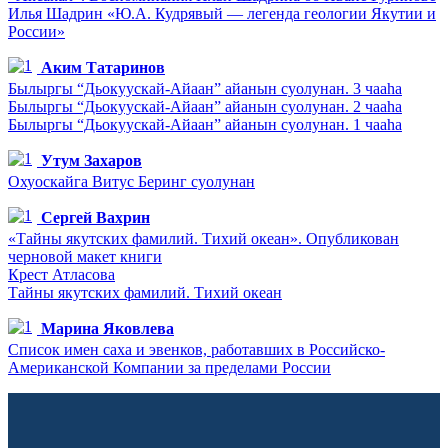
Илья Шадрин «Ю.А. Кудрявый — легенда геологии Якутии и
России»
Аким Татаринов
Былыргы “Дьокуускай-Айаан” айанын суолунан. 3 чааһа
Былыргы “Дьокуускай-Айаан” айанын суолунан. 2 чааһа
Былыргы “Дьокуускай-Айаан” айанын суолунан. 1 чааһа
Утум Захаров
Охуоскайга Витус Беринг суолунан
Сергей Вахрин
«Тайны якутских фамилий. Тихий океан». Опубликован
черновой макет книги
Крест Атласова
Тайны якутских фамилий. Тихий океан
Марина Яковлева
Список имен саха и эвенков, работавших в Российско-
Американской Компании за пределами России