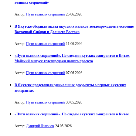
великих свершений»
Автор:
Пути великих свершений
26.06.2026
В Якутске обсудили вклад якутских казаков-землепроходцев в освоение
Восточной Сибири и Дальнего Востока
Автор:
Пути великих свершений
11.06.2026
«Пути великих свершений». По следам якутских эмигрантов в Китае.
Майский выпуск телепередачи нашего проекта
Автор:
Пути великих свершений
07.06.2026
В Якутске представили уникальные документы о первых якутских
эмигрантах
Автор:
Пути великих свершений
30.05.2026
«Пути великих свершений». По следам якутских эмигрантов в Китае
Автор:
Дмитрий Никонов
24.05.2026