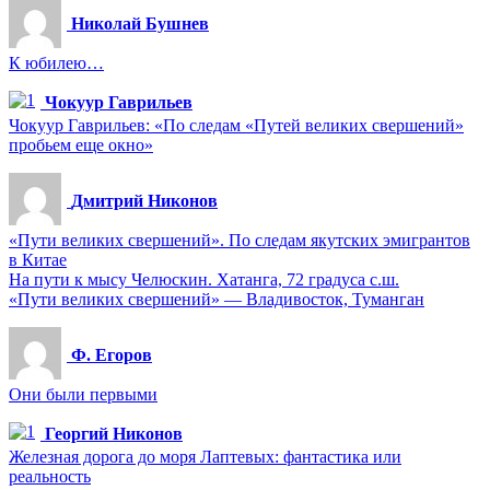
Николай Бушнев
К юбилею…
Чокуур Гаврильев
Чокуур Гаврильев: «По следам «Путей великих свершений»
пробьем еще окно»
Дмитрий Никонов
«Пути великих свершений». По следам якутских эмигрантов
в Китае
На пути к мысу Челюскин. Хатанга, 72 градуса с.ш.
«Пути великих свершений» — Владивосток, Туманган
Ф. Егоров
Они были первыми
Георгий Никонов
Железная дорога до моря Лаптевых: фантастика или
реальность