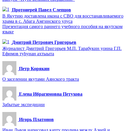
Протоиерей Павел Слепцов
В Якутию доставлена икона с СВО для восстанавливаемого
храма в с. Абага Амгинского улуса
Презентация самого раннего учебного пособия на якутском
языке
Дмитрий Петрович Григорьев
Журналист Дмитрий Григорьев М.П. Тарабукин уонна Г.П.
Ефимов туһунан ахтыыта
Петр Корякин
О заселении якутами Аянского тракта
Елена Ибрагимовна Петухова
Забытые экспедиции
Игорь Платонов
Иван Львов нарисовал карту пролива между Азией и