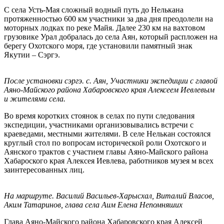
С села Усть-Мая сложный водный путь до Нелькана
протяженностью 600 км участники за два дня преодолели на
моторных лодках по реке Майя. Далее 230 км на вахтовом
грузовике Урал добралась до села Аян, который распложен на
берегу Охотского моря, где установили памятный знак
Якутии – Сэргэ.
После установки сэргэ. с. Аян, Участники экспедиции с главой
Аяно-Майского района Хабаровского края Алексеем Иевлевым
и жителями села.
Во время коротких стоянок в селах по пути следования
экспедиции, участниками организовывались встречи с
краеведами, местными жителями. В селе Нелькан состоялся
круглый стол по вопросам исторической роли Охотского и
Аянского трактов с участием главы Аяно-Майского района
Хабароского края Алексея Иевлева, работников музея м всех
заинтересованных лиц.
На маршруте. Василий Васильев-Харысхал, Виталий Власов,
Аким Татаринов, глава села Аим Елена Непомняших
Глава Аяно-Майского района Хабаровского края Алексей