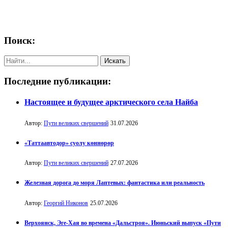
Поиск:
Последние публикации:
Настоящее и будущее арктического села Найба
Автор:
Пути великих свершений
31.07.2026
«Таттаавтодор» суолу көннөрөр
Автор:
Пути великих свершений
27.07.2026
Железная дорога до моря Лаптевых: фантастика или реальность
Автор:
Георгий Никонов
25.07.2026
Верхоянск, Эге-Хая во времена «Дальстроя». Июньский выпуск «Пути