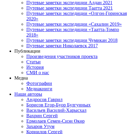
Путевые заметки экспедиции Алдан 2021
Путевые заметки экспедиции Таатта 2021
Путевые заметки экспедиции «Олгон-Горинская
2020»
Путевые заметки экспедиции «Сахалин 2019»
Путевые заметки экспедиции «Таатта-Томпо
2018»
Путевые заметки экспедиции Чумикан 2018
Путевые заметки Николаевск 2017
Публикации
Произведения участников проекта
Статьи
История
СМИ о нас
Медиа
Фотографии
Медиакниги
Наши авторы
Андросов Гаврил
Борисов Егор-Буор Булгунньах
Васильев Василий-Харысхал
Вахрин Сергей
Ермолаев Семен-Сиэн Өкөр
Захаров Утум
Корнилов Сергей