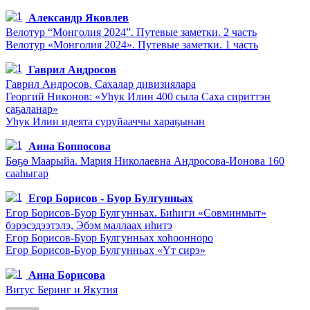
Александр Яковлев
Велотур “Монголия 2024”. Путевые заметки. 2 часть
Велотур «Монголия 2024». Путевые заметки. 1 часть
Гаврил Андросов
Гаврил Андросов. Сахалар дивизиялара
Георгий Никонов: «Уһук Илин 400 сыла Саха сириттэн
саҕаланар»
Уһук Илин идеята суруйааччы хараҕынан
Анна Боппосова
Бөҕө Маарыйа. Мария Николаевна Андросова-Ионова 160
сааһыгар
Егор Борисов - Буор Булгунньах
Егор Борисов-Буор Булгунньах. Биһиги «Совминмыт»
бэрэсэдээтэлэ, Эбэм маллаах иһитэ
Егор Борисов-Буор Булгунньах хоһоонноро
Егор Борисов-Буор Булгунньах «Үт сирэ»
Анна Борисова
Витус Беринг и Якутия