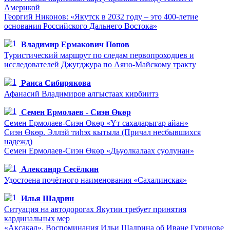
Америкой
Георгий Никонов: «Якутск в 2032 году – это 400-летие
основания Российского Дальнего Востока»
Владимир Ермакович Попов
Туристический маршрут по следам первопроходцев и
исследователей Джугджура по Аяно-Майскому тракту
Раиса Сибирякова
Афанасий Владимиров алгыстаах кирбиитэ
Семен Ермолаев - Сиэн Өкөр
Семен Ермолаев-Сиэн Өкөр «Үт сахаларыгар айан»
Сиэн Өкөр. Эллэй тиһэх кытыла (Причал несбывшихся
надежд)
Семен Ермолаев-Сиэн Өкөр «Дьуолкалаах суолунан»
Александр Сесёлкин
Удостоена почётного наименования «Сахалинская»
Илья Шадрин
Ситуация на автодорогах Якутии требует принятия
кардинальных мер
«Аксакал». Воспоминания Ильи Шадрина об Иване Гуринове