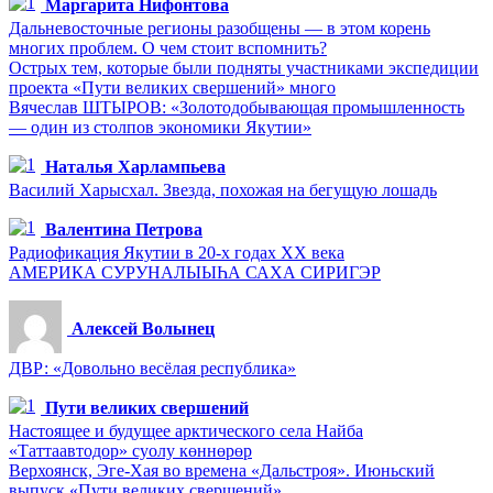
Маргарита Нифонтова
Дальневосточные регионы разобщены — в этом корень
многих проблем. О чем стоит вспомнить?
Острых тем, которые были подняты участниками экспедиции
проекта «Пути великих свершений» много
Вячеслав ШТЫРОВ: «Золотодобывающая промышленность
— один из столпов экономики Якутии»
Наталья Харлампьева
Василий Харысхал. Звезда, похожая на бегущую лошадь
Валентина Петрова
Радиофикация Якутии в 20-х годах ХХ века
АМЕРИКА СУРУНАЛЫЫҺА САХА СИРИГЭР
Алексей Волынец
ДВР: «Довольно весёлая республика»
Пути великих свершений
Настоящее и будущее арктического села Найба
«Таттаавтодор» суолу көннөрөр
Верхоянск, Эге-Хая во времена «Дальстроя». Июньский
выпуск «Пути великих свершений»