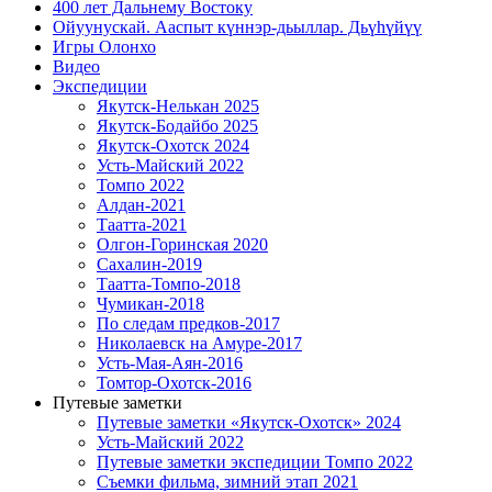
400 лет Дальнему Востоку
Ойуунускай. Ааспыт күннэр-дьыллар. Дьүһүйүү
Игры Олонхо
Видео
Экспедиции
Якутск-Нелькан 2025
Якутск-Бодайбо 2025
Якутск-Охотск 2024
Усть-Майский 2022
Томпо 2022
Алдан-2021
Таатта-2021
Олгон-Горинская 2020
Сахалин-2019
Таатта-Томпо-2018
Чумикан-2018
По следам предков-2017
Николаевск на Амуре-2017
Усть-Мая-Аян-2016
Томтор-Охотск-2016
Путевые заметки
Путевые заметки «Якутск-Охотск» 2024
Усть-Майский 2022
Путевые заметки экспедиции Томпо 2022
Съемки фильма, зимний этап 2021