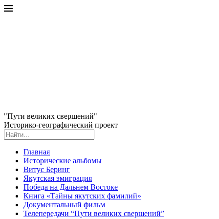
"Пути великих свершений"
Историко-географический проект
Главная
Исторические альбомы
Витус Беринг
Якутская эмиграция
Победа на Дальнем Востоке
Книга «Тайны якутских фамилий»
Документальный фильм
Телепередачи “Пути великих свершений”