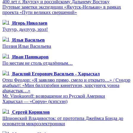
400 лет г. Якутску и российскому Дальнему Востоку
Путевые заметки экспедиции «Якутск-Нелькан» в рамках
проекта «Пути великих свершений»
Игорь Николаев
Тулуур, дьулуур, эрэл!
Илья Васильев
Поэзия Ильи Васильева
Иван Паникаров
По местам не столь отдалённым…
Василий Егорович Васильев - Харысхал
Отец Феодор: «Я заявляю прямо, смело и открыто…» / Сүөдэр
аҕабыыт: «Мин биллэрэбин көнөтүнэн, хорсуннук уонна
аһаҕастык…»
Mr. Vinokuoroff: возвращение из Русской Америки
Харысхал — «Сөрүө» (кэпсээн)
Сергей Корнилов
Шпионский Владивосток: от прототипа Джеймса Бонда до
основателя микроэлектроники