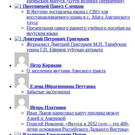
Июньский выпуск «Пути великих свершений»
Протоиерей Павел Слепцов
В Якутию доставлена икона с СВО для
восстанавливаемого храма в с. Абага Амгинского
улуса
Презентация самого раннего учебного пособия на
якутском языке
Дмитрий Петрович Григорьев
Журналист Дмитрий Григорьев М.П. Тарабукин
уонна Г.П. Ефимов туһунан ахтыыта
Петр Корякин
О заселении якутами Аянского тракта
Елена Ибрагимовна Петухова
Забытые экспедиции
Игорь Платонов
Иван Львов нарисовал карту пролива между
Азией и Америкой
Георгий Никонов: «Якутск в 2032 году – это 400-
летие основания Российского Дальнего Востока»
Владимир Ермакович Попов