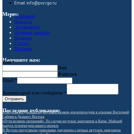
Email: info@pvs.rgo.ru
Меню:
О проекте
Новости
Экспедиции
Путевые заметки
Издания
Статьи
История
Напишите нам:
Имя
*
Имя
Фамилия
Email
*
Комментарий или сообщение
*
Отправить
Последние публикации:
В Якутске обсудили вклад якутских казаков-землепроходцев в освоение Восточной
Сибири и Дальнего Востока
«Пути великих свершений». По следам якутских эмигрантов в Китае. Майский
выпуск телепередачи нашего проекта
В Якутске представили уникальные документы о первых якутских эмигрантах