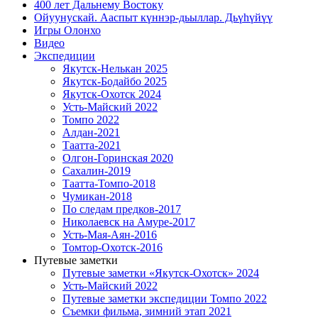
400 лет Дальнему Востоку
Ойуунускай. Ааспыт күннэр-дьыллар. Дьүһүйүү
Игры Олонхо
Видео
Экспедиции
Якутск-Нелькан 2025
Якутск-Бодайбо 2025
Якутск-Охотск 2024
Усть-Майский 2022
Томпо 2022
Алдан-2021
Таатта-2021
Олгон-Горинская 2020
Сахалин-2019
Таатта-Томпо-2018
Чумикан-2018
По следам предков-2017
Николаевск на Амуре-2017
Усть-Мая-Аян-2016
Томтор-Охотск-2016
Путевые заметки
Путевые заметки «Якутск-Охотск» 2024
Усть-Майский 2022
Путевые заметки экспедиции Томпо 2022
Съемки фильма, зимний этап 2021