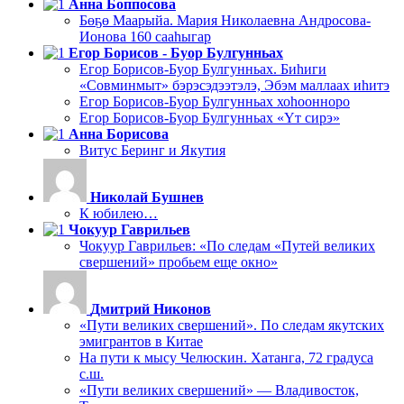
Анна Боппосова
Бөҕө Маарыйа. Мария Николаевна Андросова-
Ионова 160 сааһыгар
Егор Борисов - Буор Булгунньах
Егор Борисов-Буор Булгунньах. Биһиги
«Совминмыт» бэрэсэдээтэлэ, Эбэм маллаах иһитэ
Егор Борисов-Буор Булгунньах хоһоонноро
Егор Борисов-Буор Булгунньах «Үт сирэ»
Анна Борисова
Витус Беринг и Якутия
Николай Бушнев
К юбилею…
Чокуур Гаврильев
Чокуур Гаврильев: «По следам «Путей великих
свершений» пробьем еще окно»
Дмитрий Никонов
«Пути великих свершений». По следам якутских
эмигрантов в Китае
На пути к мысу Челюскин. Хатанга, 72 градуса
с.ш.
«Пути великих свершений» — Владивосток,