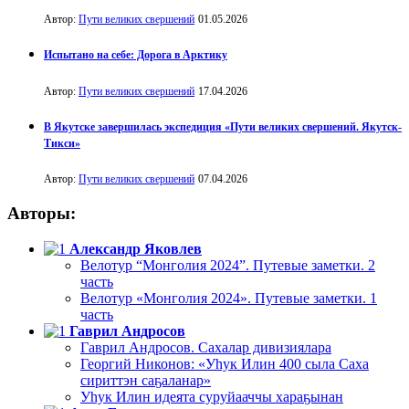
Автор:
Пути великих свершений
01.05.2026
Испытано на себе: Дорога в Арктику
Автор:
Пути великих свершений
17.04.2026
В Якутске завершилась экспедиция «Пути великих свершений. Якутск-
Тикси»
Автор:
Пути великих свершений
07.04.2026
Авторы:
Александр Яковлев
Велотур “Монголия 2024”. Путевые заметки. 2
часть
Велотур «Монголия 2024». Путевые заметки. 1
часть
Гаврил Андросов
Гаврил Андросов. Сахалар дивизиялара
Георгий Никонов: «Уһук Илин 400 сыла Саха
сириттэн саҕаланар»
Уһук Илин идеята суруйааччы хараҕынан