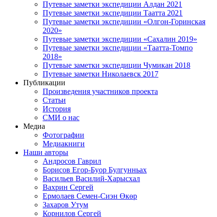
Путевые заметки экспедиции Алдан 2021
Путевые заметки экспедиции Таатта 2021
Путевые заметки экспедиции «Олгон-Горинская
2020»
Путевые заметки экспедиции «Сахалин 2019»
Путевые заметки экспедиции «Таатта-Томпо
2018»
Путевые заметки экспедиции Чумикан 2018
Путевые заметки Николаевск 2017
Публикации
Произведения участников проекта
Статьи
История
СМИ о нас
Медиа
Фотографии
Медиакниги
Наши авторы
Андросов Гаврил
Борисов Егор-Буор Булгунньах
Васильев Василий-Харысхал
Вахрин Сергей
Ермолаев Семен-Сиэн Өкөр
Захаров Утум
Корнилов Сергей