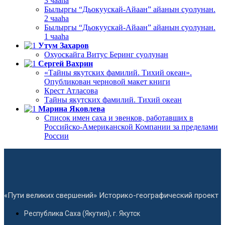
3 чааһа
Былыргы “Дьокуускай-Айаан” айанын суолунан.
2 чааһа
Былыргы “Дьокуускай-Айаан” айанын суолунан.
1 чааһа
Утум Захаров
Охуоскайга Витус Беринг суолунан
Сергей Вахрин
«Тайны якутских фамилий. Тихий океан».
Опубликован черновой макет книги
Крест Атласова
Тайны якутских фамилий. Тихий океан
Марина Яковлева
Список имен саха и эвенков, работавших в
Российско-Американской Компании за пределами
России
«Пути великих свершений» Историко-географический проект
Республика Саха (Якутия), г. Якутск