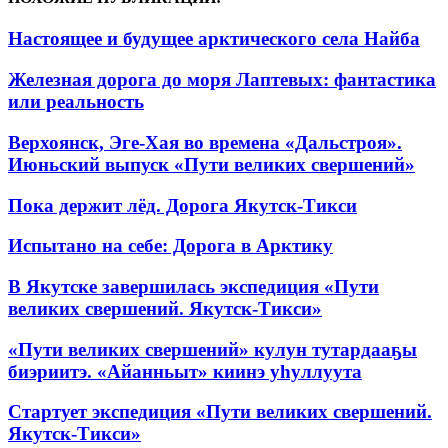
Настоящее и будущее арктического села Найба
Железная дорога до моря Лаптевых: фантастика
или реальность
Верхоянск, Эге-Хая во времена «Дальстроя».
Июньский выпуск «Пути великих свершений»
Пока держит лёд. Дорога Якутск-Тикси
Испытано на себе: Дорога в Арктику
В Якутске завершилась экспедиция «Пути
великих свершений. Якутск-Тикси»
«Пути великих свершений» кулун тутардааҕы
биэриитэ. «Айанньыт» киинэ уһуллуута
Стартует экспедиция «Пути великих свершений.
Якутск-Тикси»