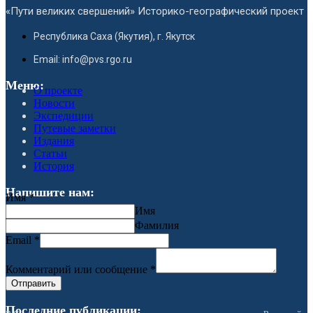
«Пути великих свершений» Историко-географический проект
Республика Саха (Якутия), г. Якутск
Email: info@pvs.rgo.ru
Меню:
О проекте
Новости
Экспедиции
Путевые заметки
Издания
Статьи
История
Напишите нам:
Имя
*
Имя
Фамилия
Email
*
Комментарий или сообщение
*
Отправить
Последние публикации: