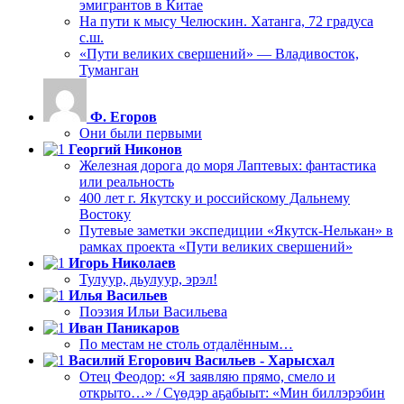
эмигрантов в Китае
На пути к мысу Челюскин. Хатанга, 72 градуса
с.ш.
«Пути великих свершений» — Владивосток,
Туманган
Ф. Егоров
Они были первыми
Георгий Никонов
Железная дорога до моря Лаптевых: фантастика
или реальность
400 лет г. Якутску и российскому Дальнему
Востоку
Путевые заметки экспедиции «Якутск-Нелькан» в
рамках проекта «Пути великих свершений»
Игорь Николаев
Тулуур, дьулуур, эрэл!
Илья Васильев
Поэзия Ильи Васильева
Иван Паникаров
По местам не столь отдалённым…
Василий Егорович Васильев - Харысхал
Отец Феодор: «Я заявляю прямо, смело и
открыто…» / Сүөдэр аҕабыыт: «Мин биллэрэбин