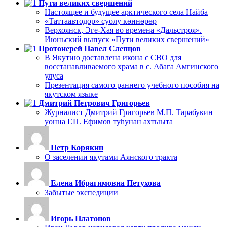
Пути великих свершений
Настоящее и будущее арктического села Найба
«Таттаавтодор» суолу көннөрөр
Верхоянск, Эге-Хая во времена «Дальстроя».
Июньский выпуск «Пути великих свершений»
Протоиерей Павел Слепцов
В Якутию доставлена икона с СВО для
восстанавливаемого храма в с. Абага Амгинского
улуса
Презентация самого раннего учебного пособия на
якутском языке
Дмитрий Петрович Григорьев
Журналист Дмитрий Григорьев М.П. Тарабукин
уонна Г.П. Ефимов туһунан ахтыыта
Петр Корякин
О заселении якутами Аянского тракта
Елена Ибрагимовна Петухова
Забытые экспедиции
Игорь Платонов