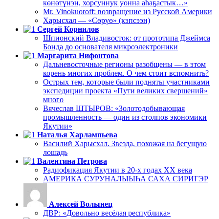
көнөтүнэн, хорсуннук уонна аһаҕастык…»
Mr. Vinokuoroff: возвращение из Русской Америки
Харысхал — «Сөрүө» (кэпсээн)
Сергей Корнилов
Шпионский Владивосток: от прототипа Джеймса
Бонда до основателя микроэлектроники
Маргарита Нифонтова
Дальневосточные регионы разобщены — в этом
корень многих проблем. О чем стоит вспомнить?
Острых тем, которые были подняты участниками
экспедиции проекта «Пути великих свершений»
много
Вячеслав ШТЫРОВ: «Золотодобывающая
промышленность — один из столпов экономики
Якутии»
Наталья Харлампьева
Василий Харысхал. Звезда, похожая на бегущую
лошадь
Валентина Петрова
Радиофикация Якутии в 20-х годах ХХ века
АМЕРИКА СУРУНАЛЫЫҺА САХА СИРИГЭР
Алексей Волынец
ДВР: «Довольно весёлая республика»