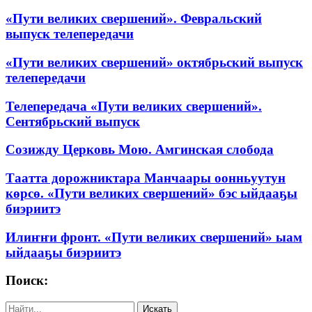
«Пути великих свершений». Февральский
выпуск телепередачи
«Пути великих свершений» октябрьский выпуск
телепередачи
Телепередача «Пути великих свершений».
Сентябрьский выпуск
Созижду Церковь Мою. Амгинская слобода
Таатта дорожниктара Манчаары оонньуутун
көрсө. «Пути великих свершений» бэс ыйдааҕы
биэриитэ
Илиҥҥи фронт. «Пути великих свершений» ыам
ыйдааҕы биэриитэ
Поиск: