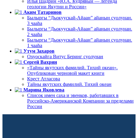
Илья Шадрин «Ю.А. Кудрявый — легенда
геологии Якутии и России»
Аким Татаринов
Былыргы “Дьокуускай-Айаан” айанын суолунан.
3 чааһа
Былыргы “Дьокуускай-Айаан” айанын суолунан.
2 чааһа
Былыргы “Дьокуускай-Айаан” айанын суолунан.
1 чааһа
Утум Захаров
Охуоскайга Витус Беринг суолунан
Сергей Вахрин
«Тайны якутских фамилий. Тихий океан».
Опубликован черновой макет книги
Крест Атласова
Тайны якутских фамилий. Тихий океан
Марина Яковлева
Список имен саха и эвенков, работавших в
Российско-Американской Компании за пределами
России