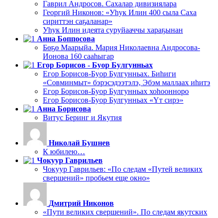
Гаврил Андросов. Сахалар дивизиялара
Георгий Никонов: «Уһук Илин 400 сыла Саха
сириттэн саҕаланар»
Уһук Илин идеята суруйааччы хараҕынан
Анна Боппосова
Бөҕө Маарыйа. Мария Николаевна Андросова-
Ионова 160 сааһыгар
Егор Борисов - Буор Булгунньах
Егор Борисов-Буор Булгунньах. Биһиги
«Совминмыт» бэрэсэдээтэлэ, Эбэм маллаах иһитэ
Егор Борисов-Буор Булгунньах хоһоонноро
Егор Борисов-Буор Булгунньах «Үт сирэ»
Анна Борисова
Витус Беринг и Якутия
Николай Бушнев
К юбилею…
Чокуур Гаврильев
Чокуур Гаврильев: «По следам «Путей великих
свершений» пробьем еще окно»
Дмитрий Никонов
«Пути великих свершений». По следам якутских