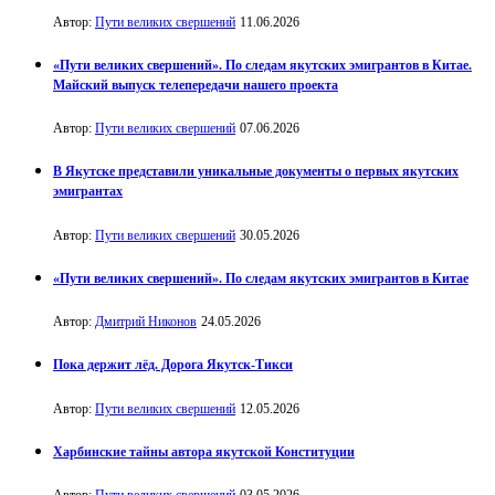
Автор:
Пути великих свершений
11.06.2026
«Пути великих свершений». По следам якутских эмигрантов в Китае.
Майский выпуск телепередачи нашего проекта
Автор:
Пути великих свершений
07.06.2026
В Якутске представили уникальные документы о первых якутских
эмигрантах
Автор:
Пути великих свершений
30.05.2026
«Пути великих свершений». По следам якутских эмигрантов в Китае
Автор:
Дмитрий Никонов
24.05.2026
Пока держит лёд. Дорога Якутск-Тикси
Автор:
Пути великих свершений
12.05.2026
Харбинские тайны автора якутской Конституции