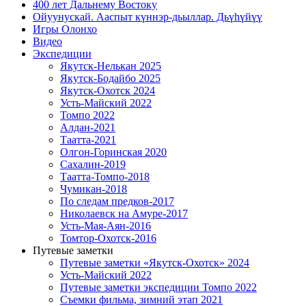
400 лет Дальнему Востоку
Ойуунускай. Ааспыт күннэр-дьыллар. Дьүһүйүү
Игры Олонхо
Видео
Экспедиции
Якутск-Нелькан 2025
Якутск-Бодайбо 2025
Якутск-Охотск 2024
Усть-Майский 2022
Томпо 2022
Алдан-2021
Таатта-2021
Олгон-Горинская 2020
Сахалин-2019
Таатта-Томпо-2018
Чумикан-2018
По следам предков-2017
Николаевск на Амуре-2017
Усть-Мая-Аян-2016
Томтор-Охотск-2016
Путевые заметки
Путевые заметки «Якутск-Охотск» 2024
Усть-Майский 2022
Путевые заметки экспедиции Томпо 2022
Съемки фильма, зимний этап 2021