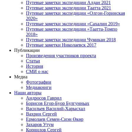
Путевые заметки экспедиции Алдан 2021
Путевые заметки экспедиции Таатта 2021
Путевые заметки экспедиции «Олгон-Горинская
2020»
Путевые заметки экспедиции «Сахалин 2019»
Путевые заметки экспедиции «Таатта-Томпо
2018»
Путевые заметки экспедиции Чумикан 2018
Путевые заметки Николаевск 2017
Публикации
Произведения участников проекта
Статьи
История
СМИ о нас
Медиа
Фотографии
Медиакниги
Наши авторы
Андросов Гаврил
Борисов Егор-Буор Булгунньах
Васильев Василий-Харысхал
Вахрин Сергей
Ермолаев Семен-Сиэн Өкөр
Захаров Утум
Корнилов Сергей