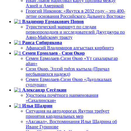
Иван Львов нарисовал карту пролива между
Азией и Америкой
Георгий Никонов: «Якутск в 2032 году – это 400-
летие основания Российского Дальнего Востока»
Владимир Ермакович Попов
Туристический маршрут по следам
первопроходцев и исследователей Джугджура по
Аяно-Майскому тракту
Раиса Сибирякова
Афанасий Владимиров алгыстаах кирбиитэ
Семен Ермолаев - Сиэн Өкөр
Семен Ермолаев-Сиэн Өкөр «Үт сахаларыгар
айан»
Сиэн Өкөр. Эллэй тиһэх кытыла (Причал
несбывшихся надежд)
Семен Ермолаев-Сиэн Өкөр «Дьуолкалаах
суолунан»
Александр Сесёлкин
Удостоена почётного наименования
«Сахалинская»
Илья Шадрин
Ситуация на автодорогах Якутии требует
принятия кардинальных мер
«Аксакал». Воспоминания Ильи Шадрина об
Иване Гуринове