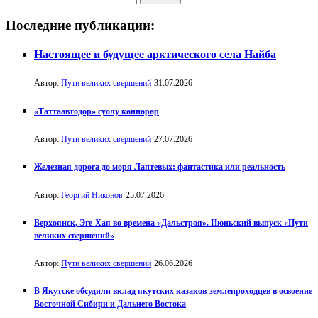
Последние публикации:
Настоящее и будущее арктического села Найба
Автор:
Пути великих свершений
31.07.2026
«Таттаавтодор» суолу көннөрөр
Автор:
Пути великих свершений
27.07.2026
Железная дорога до моря Лаптевых: фантастика или реальность
Автор:
Георгий Никонов
25.07.2026
Верхоянск, Эге-Хая во времена «Дальстроя». Июньский выпуск «Пути
великих свершений»
Автор:
Пути великих свершений
26.06.2026
В Якутске обсудили вклад якутских казаков-землепроходцев в освоение
Восточной Сибири и Дальнего Востока