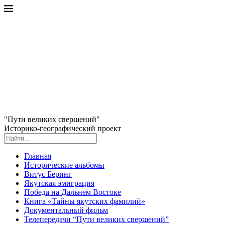
"Пути великих свершений"
Историко-географический проект
Главная
Исторические альбомы
Витус Беринг
Якутская эмиграция
Победа на Дальнем Востоке
Книга «Тайны якутских фамилий»
Документальный фильм
Телепередачи “Пути великих свершений”