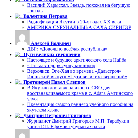
Василий Харысхал. Звезда, похожая на бегущую
лошадь
Валентина Петрова
Радиофикация Якутии в 20-х годах ХХ века
АМЕРИКА СУРУНАЛЫЫҺА САХА СИРИГЭР
Алексей Волынец
ДВР: «Довольно весёлая республика»
Пути великих свершений
Настоящее и будущее арктического села Найба
«Таттаавтодор» суолу көннөрөр
Верхоянск, Эге-Хая во времена «Дальстроя».
Июньский выпуск «Пути великих свершений»
Протоиерей Павел Слепцов
В Якутию доставлена икона с СВО для
восстанавливаемого храма в с. Абага Амгинского
улуса
Презентация самого раннего учебного пособия на
якутском языке
Дмитрий Петрович Григорьев
Журналист Дмитрий Григорьев М.П. Тарабукин
уонна Г.П. Ефимов туһунан ахтыыта