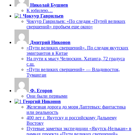
Николай Бушнев
К юбилею…
Чокуур Гаврильев
Чокуур Гаврильев: «По следам «Путей великих
свершений» пробьем еще окно»
Дмитрий Никонов
«Пути великих свершений». По следам якутских
эмигрантов в Китае
На пути к мысу Челюскин. Хатанга, 72 градуса
с.ш.
«Пути великих свершений» — Владивосток,
Туманган
Ф. Егоров
Они были первыми
Георгий Никонов
Железная дорога до моря Лаптевых: фантастика
или реальность
400 лет г. Якутску и российскому Дальнему
Востоку
Путевые заметки экспедиции «Якутск-Нелькан» в
рамках проекта «Пути великих свершений»