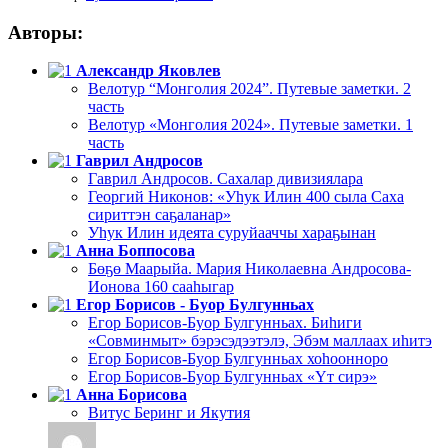
Авторы:
Александр Яковлев
Велотур “Монголия 2024”. Путевые заметки. 2
часть
Велотур «Монголия 2024». Путевые заметки. 1
часть
Гаврил Андросов
Гаврил Андросов. Сахалар дивизиялара
Георгий Никонов: «Уһук Илин 400 сыла Саха
сириттэн саҕаланар»
Уһук Илин идеята суруйааччы хараҕынан
Анна Боппосова
Бөҕө Маарыйа. Мария Николаевна Андросова-
Ионова 160 сааһыгар
Егор Борисов - Буор Булгунньах
Егор Борисов-Буор Булгунньах. Биһиги
«Совминмыт» бэрэсэдээтэлэ, Эбэм маллаах иһитэ
Егор Борисов-Буор Булгунньах хоһоонноро
Егор Борисов-Буор Булгунньах «Үт сирэ»
Анна Борисова
Витус Беринг и Якутия