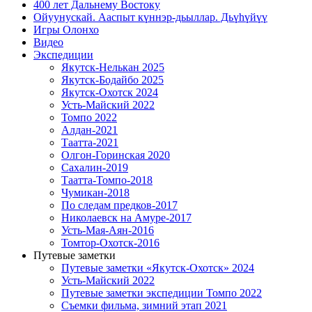
400 лет Дальнему Востоку
Ойуунускай. Ааспыт күннэр-дьыллар. Дьүһүйүү
Игры Олонхо
Видео
Экспедиции
Якутск-Нелькан 2025
Якутск-Бодайбо 2025
Якутск-Охотск 2024
Усть-Майский 2022
Томпо 2022
Алдан-2021
Таатта-2021
Олгон-Горинская 2020
Сахалин-2019
Таатта-Томпо-2018
Чумикан-2018
По следам предков-2017
Николаевск на Амуре-2017
Усть-Мая-Аян-2016
Томтор-Охотск-2016
Путевые заметки
Путевые заметки «Якутск-Охотск» 2024
Усть-Майский 2022
Путевые заметки экспедиции Томпо 2022
Съемки фильма, зимний этап 2021