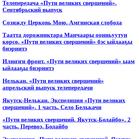
Телепередача «Пути великих свершений».
Сентябрьский выпуск
Созижду Церковь Мою. Амгинская слобода
Таатта дорожниктара Манчаары оонньуутун
көрсө. «Пути великих свершений» бэс ыйдааҕы
биэриитэ
Илиҥҥи фронт. «Пути великих свершений» ыам
ыйдааҕы биэриитэ
Нелькан. «Пути великих свершений»
апрельский выпуск телепередачи
Якутск-Нелькан. Экспедиция «Пути великих
свершений». 1 часть. Село Белькачи
«Пути великих свершений. Якутск-Бодайбо». 2
часть. Перевоз, Бодайбо