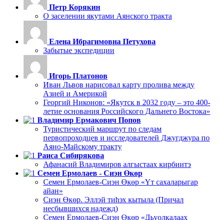
Петр Корякин
О заселении якутами Аянского тракта
Елена Ибрагимовна Петухова
Забытые экспедиции
Игорь Платонов
Иван Львов нарисовал карту пролива между
Азией и Америкой
Георгий Никонов: «Якутск в 2032 году – это 400-
летие основания Российского Дальнего Востока»
Владимир Ермакович Попов
Туристический маршрут по следам
первопроходцев и исследователей Джугджура по
Аяно-Майскому тракту
Раиса Сибирякова
Афанасий Владимиров алгыстаах кирбиитэ
Семен Ермолаев - Сиэн Өкөр
Семен Ермолаев-Сиэн Өкөр «Үт сахаларыгар
айан»
Сиэн Өкөр. Эллэй тиһэх кытыла (Причал
несбывшихся надежд)
Семен Ермолаев-Сиэн Өкөр «Дьуолкалаах