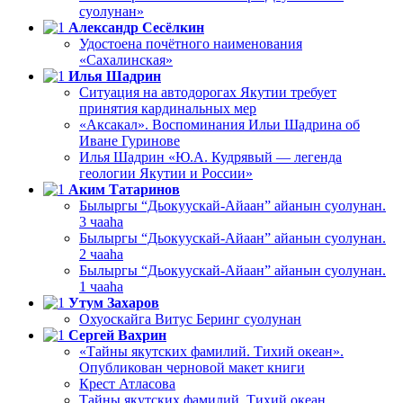
суолунан»
Александр Сесёлкин
Удостоена почётного наименования
«Сахалинская»
Илья Шадрин
Ситуация на автодорогах Якутии требует
принятия кардинальных мер
«Аксакал». Воспоминания Ильи Шадрина об
Иване Гуринове
Илья Шадрин «Ю.А. Кудрявый — легенда
геологии Якутии и России»
Аким Татаринов
Былыргы “Дьокуускай-Айаан” айанын суолунан.
3 чааһа
Былыргы “Дьокуускай-Айаан” айанын суолунан.
2 чааһа
Былыргы “Дьокуускай-Айаан” айанын суолунан.
1 чааһа
Утум Захаров
Охуоскайга Витус Беринг суолунан
Сергей Вахрин
«Тайны якутских фамилий. Тихий океан».
Опубликован черновой макет книги
Крест Атласова
Тайны якутских фамилий. Тихий океан