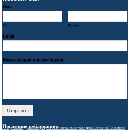
Имя
*
Имя
Фамилия
Email
*
Комментарий или сообщение
*
Отправить
Последние публикации:
В Якутске обсудили вклад якутских казаков-землепроходцев в освоение Восточной