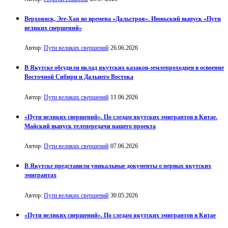
Верхоянск, Эге-Хая во времена «Дальстроя». Июньский выпуск «Пути
великих свершений»
Автор:
Пути великих свершений
26.06.2026
В Якутске обсудили вклад якутских казаков-землепроходцев в освоение
Восточной Сибири и Дальнего Востока
Автор:
Пути великих свершений
11.06.2026
«Пути великих свершений». По следам якутских эмигрантов в Китае.
Майский выпуск телепередачи нашего проекта
Автор:
Пути великих свершений
07.06.2026
В Якутске представили уникальные документы о первых якутских
эмигрантах
Автор:
Пути великих свершений
30.05.2026
«Пути великих свершений». По следам якутских эмигрантов в Китае