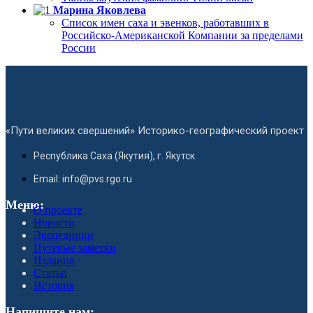
Марина Яковлева
Список имен саха и эвенков, работавших в
Российско-Американской Компании за пределами
России
«Пути великих свершений» Историко-географический проект
Республика Саха (Якутия), г. Якутск
Email: info@pvs.rgo.ru
Меню:
О проекте
Новости
Экспедиции
Путевые заметки
Издания
Статьи
История
Напишите нам: