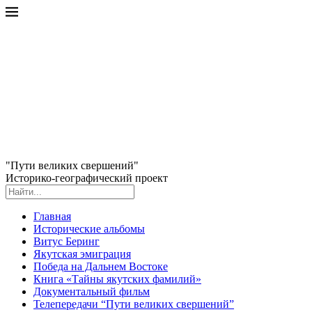
"Пути великих свершений"
Историко-географический проект
Главная
Исторические альбомы
Витус Беринг
Якутская эмиграция
Победа на Дальнем Востоке
Книга «Тайны якутских фамилий»
Документальный фильм
Телепередачи “Пути великих свершений”