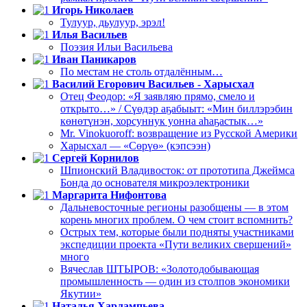
Игорь Николаев
Тулуур, дьулуур, эрэл!
Илья Васильев
Поэзия Ильи Васильева
Иван Паникаров
По местам не столь отдалённым…
Василий Егорович Васильев - Харысхал
Отец Феодор: «Я заявляю прямо, смело и
открыто…» / Сүөдэр аҕабыыт: «Мин биллэрэбин
көнөтүнэн, хорсуннук уонна аһаҕастык…»
Mr. Vinokuoroff: возвращение из Русской Америки
Харысхал — «Сөрүө» (кэпсээн)
Сергей Корнилов
Шпионский Владивосток: от прототипа Джеймса
Бонда до основателя микроэлектроники
Маргарита Нифонтова
Дальневосточные регионы разобщены — в этом
корень многих проблем. О чем стоит вспомнить?
Острых тем, которые были подняты участниками
экспедиции проекта «Пути великих свершений»
много
Вячеслав ШТЫРОВ: «Золотодобывающая
промышленность — один из столпов экономики
Якутии»
Наталья Харлампьева