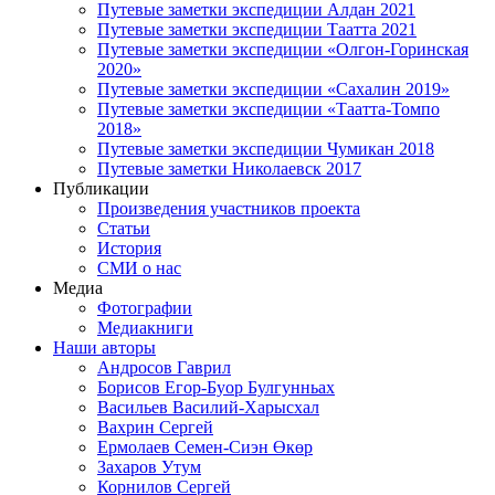
Путевые заметки экспедиции Алдан 2021
Путевые заметки экспедиции Таатта 2021
Путевые заметки экспедиции «Олгон-Горинская
2020»
Путевые заметки экспедиции «Сахалин 2019»
Путевые заметки экспедиции «Таатта-Томпо
2018»
Путевые заметки экспедиции Чумикан 2018
Путевые заметки Николаевск 2017
Публикации
Произведения участников проекта
Статьи
История
СМИ о нас
Медиа
Фотографии
Медиакниги
Наши авторы
Андросов Гаврил
Борисов Егор-Буор Булгунньах
Васильев Василий-Харысхал
Вахрин Сергей
Ермолаев Семен-Сиэн Өкөр
Захаров Утум
Корнилов Сергей