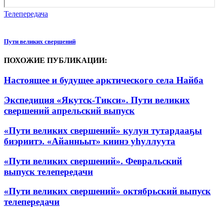
Телепередача
Пути великих свершений
ПОХОЖИЕ ПУБЛИКАЦИИ:
Настоящее и будущее арктического села Найба
Экспедиция «Якутск-Тикси». Пути великих
свершений апрельский выпуск
«Пути великих свершений» кулун тутардааҕы
биэриитэ. «Айанньыт» киинэ уһуллуута
«Пути великих свершений». Февральский
выпуск телепередачи
«Пути великих свершений» октябрьский выпуск
телепередачи