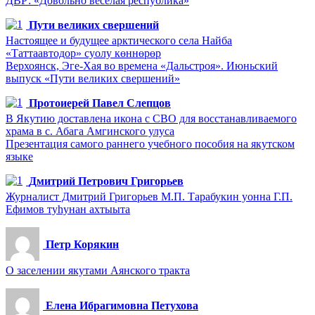
ДВР: «Довольно весёлая республика»
Пути великих свершений
Настоящее и будущее арктического села Найба
«Таттаавтодор» суолу көннөрөр
Верхоянск, Эге-Хая во времена «Дальстроя». Июньский
выпуск «Пути великих свершений»
Протоиерей Павел Слепцов
В Якутию доставлена икона с СВО для восстанавливаемого
храма в с. Абага Амгинского улуса
Презентация самого раннего учебного пособия на якутском
языке
Дмитрий Петрович Григорьев
Журналист Дмитрий Григорьев М.П. Тарабукин уонна Г.П.
Ефимов туһунан ахтыыта
Петр Корякин
О заселении якутами Аянского тракта
Елена Ибрагимовна Петухова