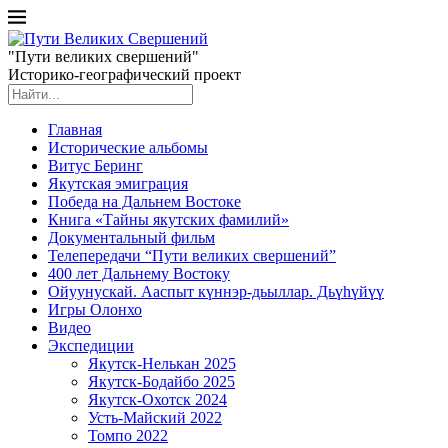
"Пути великих свершений"
Историко-географический проект
Главная
Исторические альбомы
Витус Беринг
Якутская эмиграция
Победа на Дальнем Востоке
Книга «Тайны якутских фамилий»
Документальный фильм
Телепередачи “Пути великих свершений”
400 лет Дальнему Востоку
Ойуунускай. Ааспыт күннэр-дьыллар. Дьүһүйүү
Игры Олонхо
Видео
Экспедиции
Якутск-Нелькан 2025
Якутск-Бодайбо 2025
Якутск-Охотск 2024
Усть-Майский 2022
Томпо 2022