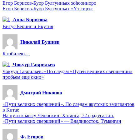
Егор Борисов-Буор Булгунньах хоһоонноро
Егор Борисов-Буор Булгунньах «Үт сирэ»
Анна Борисова
Витус Беринг и Якутия
Николай Бушнев
К юбилею…
Чокуур Гаврильев
Чокуур Гаврильев: «По следам «Путей великих свершений»
пробьем еще окно»
Дмитрий Никонов
«Пути великих свершений». По следам якутских эмигрантов
в Китае
На пути к мысу Челюскин. Хатанга, 72 градуса с.ш.
«Пути великих свершений» — Владивосток, Туманган
Ф. Егоров