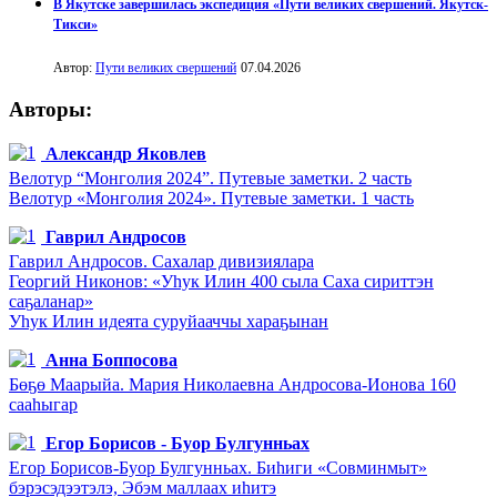
В Якутске завершилась экспедиция «Пути великих свершений. Якутск-
Тикси»
Автор:
Пути великих свершений
07.04.2026
Авторы:
Александр Яковлев
Велотур “Монголия 2024”. Путевые заметки. 2 часть
Велотур «Монголия 2024». Путевые заметки. 1 часть
Гаврил Андросов
Гаврил Андросов. Сахалар дивизиялара
Георгий Никонов: «Уһук Илин 400 сыла Саха сириттэн
саҕаланар»
Уһук Илин идеята суруйааччы хараҕынан
Анна Боппосова
Бөҕө Маарыйа. Мария Николаевна Андросова-Ионова 160
сааһыгар
Егор Борисов - Буор Булгунньах
Егор Борисов-Буор Булгунньах. Биһиги «Совминмыт»
бэрэсэдээтэлэ, Эбэм маллаах иһитэ