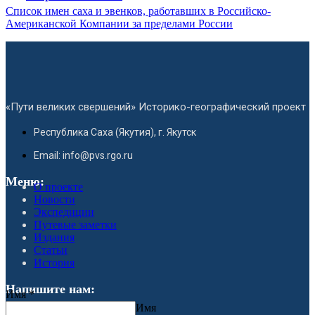
Список имен саха и эвенков, работавших в Российско-
Американской Компании за пределами России
«Пути великих свершений» Историко-географический проект
Республика Саха (Якутия), г. Якутск
Email: info@pvs.rgo.ru
Меню:
О проекте
Новости
Экспедиции
Путевые заметки
Издания
Статьи
История
Напишите нам:
Имя
*
Имя