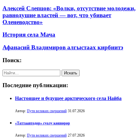
Алексей Слепцов: «Волки, отсутствие молодежи,
равнодушие властей — вот, что убивает
Оленеводство»
История села Мача
Афанасий Владимиров алгыстаах кирбиитэ
Поиск:
Последние публикации:
Настоящее и будущее арктического села Найба
Автор:
Пути великих свершений
31.07.2026
«Таттаавтодор» суолу көннөрөр
Автор:
Пути великих свершений
27.07.2026