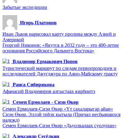
Забытые экспедиции
Игорь Платонов
Иван Львов нарисовал карту пролива между Азией и
Америкой
Георгий Никонов: «Якутск в 2032 году – это 400-летие
основания Российского Дальнего Востока»
Владимир Ермакович Попов
Туристический маршрут по следам первопроходцев и
исследователей Джугджура по Аяно-Майскому тракту
Раиса Сибирякова
Афанасий Владимиров алгыстаах кирбиитэ
Семен Ермолаев - Сиэн Өкөр
Семен Ермолаев-Сиэн Өкөр «Үт сахаларыгар айан»
Сиэн Өкөр. Эллэй тиһэх кытыла (Причал несбывшихся
надежд)
Семен Ермолаев-Сиэн Өкөр «Дьуолкалаах суолунан»
Александр Сесёлкин