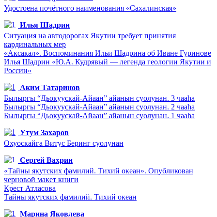
Удостоена почётного наименования «Сахалинская»
Илья Шадрин
Ситуация на автодорогах Якутии требует принятия
кардинальных мер
«Аксакал». Воспоминания Ильи Шадрина об Иване Гуринове
Илья Шадрин «Ю.А. Кудрявый — легенда геологии Якутии и
России»
Аким Татаринов
Былыргы “Дьокуускай-Айаан” айанын суолунан. 3 чааһа
Былыргы “Дьокуускай-Айаан” айанын суолунан. 2 чааһа
Былыргы “Дьокуускай-Айаан” айанын суолунан. 1 чааһа
Утум Захаров
Охуоскайга Витус Беринг суолунан
Сергей Вахрин
«Тайны якутских фамилий. Тихий океан». Опубликован
черновой макет книги
Крест Атласова
Тайны якутских фамилий. Тихий океан
Марина Яковлева