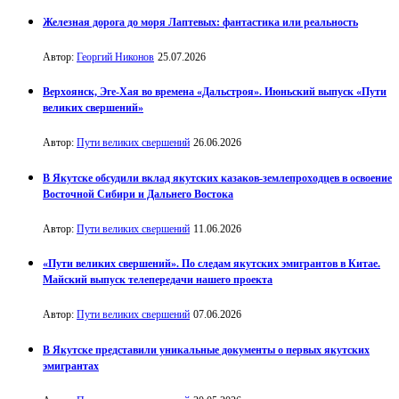
Железная дорога до моря Лаптевых: фантастика или реальность
Автор:
Георгий Никонов
25.07.2026
Верхоянск, Эге-Хая во времена «Дальстроя». Июньский выпуск «Пути
великих свершений»
Автор:
Пути великих свершений
26.06.2026
В Якутске обсудили вклад якутских казаков-землепроходцев в освоение
Восточной Сибири и Дальнего Востока
Автор:
Пути великих свершений
11.06.2026
«Пути великих свершений». По следам якутских эмигрантов в Китае.
Майский выпуск телепередачи нашего проекта
Автор:
Пути великих свершений
07.06.2026
В Якутске представили уникальные документы о первых якутских
эмигрантах