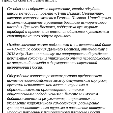
Пресс служба Ил Түмэн пишет:
Сегодня мы собрались в парламенте, чтобы обсудить
итоги экспедиций проекта «Пути Великих Свершений»,
автором которого является Георгий Никонов. Нашей целью
является сохранение и развитие богатого исторического
наследия Дальнего Востока, поддержка культурных
традиций и привлечение внимания общества к уникальным
страницам нашего общего прошлого.
Особое значение имеет подготовка к знаменательной дате
— 400-летию освоения Дальнего Востока, отмечаемому в
2032 году. Именно поэтому мы инициировали обсуждение
перспектив сохранения уникального опыта первопроходцев,
их открытий и вклада в формирование современной
территории России.
Обсуждение вопросов развития региона предполагает
активное взаимодействие между депутатским корпусом,
органами исполнительной власти, научными и
образовательными организациями, а также
общественными объединениями. Вместе мы можем
добиться значимых результатов, направленных на
укрепление национального самосознания, расширение
границ познавательного туризма и повышение интереса
молодых поколений к историческому наследию России.