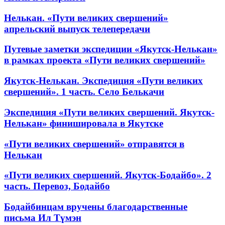
Нелькан. «Пути великих свершений»
апрельский выпуск телепередачи
Путевые заметки экспедиции «Якутск-Нелькан»
в рамках проекта «Пути великих свершений»
Якутск-Нелькан. Экспедиция «Пути великих
свершений». 1 часть. Село Белькачи
Экспедиция «Пути великих свершений. Якутск-
Нелькан» финишировала в Якутске
«Пути великих свершений» отправятся в
Нелькан
«Пути великих свершений. Якутск-Бодайбо». 2
часть. Перевоз, Бодайбо
Бодайбинцам вручены благодарственные
письма Ил Түмэн