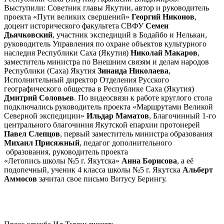
Выступили: Советник главы Якутии, автор и руководитель
проекта «Пути великих свершений»
Георгий Никонов
,
доцент исторического факультета СВФУ
Семен
Дьячковский
, участник экспедиций в Бодайбо и Нелькан,
руководитель Управления по охране объектов культурного
наследия Республики Саха (Якутия)
Николай Макаров
,
заместитель министра по Внешним связям и делам народов
Республики (Саха) Якутия
Зинаида Николаева
,
Исполнительный директор Отделения Русского
географического общества в Республике Саха (Якутия)
Дмитрий Соловьев
. По видеосвязи к работе круглого стола
подключались руководитель проекта «Маршрутами Великой
Северной экспедиции»
Ильдар Маматов
, Благочинный 1-го
центрального благочиния Якутской епархии протоиерей
Павел Слепцов
, первый заместитель министра образования
Михаил Присяжный
, педагог дополнительного
образования, руководитель проекта
«Летопись школы №5 г. Якутска»
Анна Борисова
, а её
подопечный, ученик 4 класса школы №5 г. Якутска
Альберт
Аммосов
зачитал свое письмо Витусу Берингу.