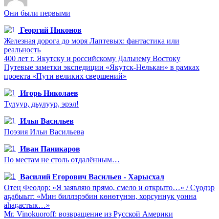
Они были первыми
Георгий Никонов
Железная дорога до моря Лаптевых: фантастика или
реальность
400 лет г. Якутску и российскому Дальнему Востоку
Путевые заметки экспедиции «Якутск-Нелькан» в рамках
проекта «Пути великих свершений»
Игорь Николаев
Тулуур, дьулуур, эрэл!
Илья Васильев
Поэзия Ильи Васильева
Иван Паникаров
По местам не столь отдалённым…
Василий Егорович Васильев - Харысхал
Отец Феодор: «Я заявляю прямо, смело и открыто…» / Сүөдэр
аҕабыыт: «Мин биллэрэбин көнөтүнэн, хорсуннук уонна
аһаҕастык…»
Mr. Vinokuoroff: возвращение из Русской Америки