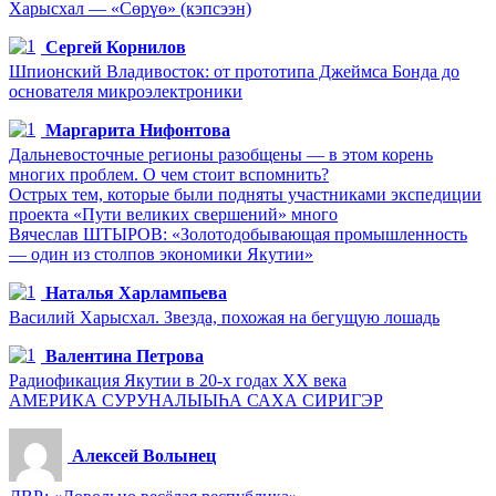
Харысхал — «Сөрүө» (кэпсээн)
Сергей Корнилов
Шпионский Владивосток: от прототипа Джеймса Бонда до
основателя микроэлектроники
Маргарита Нифонтова
Дальневосточные регионы разобщены — в этом корень
многих проблем. О чем стоит вспомнить?
Острых тем, которые были подняты участниками экспедиции
проекта «Пути великих свершений» много
Вячеслав ШТЫРОВ: «Золотодобывающая промышленность
— один из столпов экономики Якутии»
Наталья Харлампьева
Василий Харысхал. Звезда, похожая на бегущую лошадь
Валентина Петрова
Радиофикация Якутии в 20-х годах ХХ века
АМЕРИКА СУРУНАЛЫЫҺА САХА СИРИГЭР
Алексей Волынец