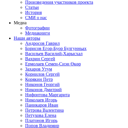
Произведения участников проекта
Статьи
История
СМИ о нас
Медиа
Фотографии
Медиакниги
Наши авторы
Андросов Гаврил
Борисов Егор-Буор Булгунньах
Васильев Василий-Харысхал
Вахрин Сергей
Ермолаев Семен-Сиэн Өкөр
Захаров Утум
Корнилов Сергей
Корякин Петр
Никонов Георгий
Никонов Дмитрий
Нифонтова Маргарита
Николаев Игорь
Паникаров Иван
Петрова Валентина
Петухова Елена
Платонов Игорь
Попов Владимир