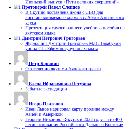
Июньский выпуск «Пути великих свершений»
Протоиерей Павел Слепцов
В Якутию доставлена икона с СВО для
восстанавливаемого храма в с. Абага Амгинского
улуса
Презентация самого раннего учебного пособия на
якутском языке
Дмитрий Петрович Григорьев
Журналист Дмитрий Григорьев М.П. Тарабукин
уонна Г.П. Ефимов туһунан ахтыыта
Петр Корякин
О заселении якутами Аянского тракта
Елена Ибрагимовна Петухова
Забытые экспедиции
Игорь Платонов
Иван Львов нарисовал карту пролива между
Азией и Америкой
Георгий Никонов: «Якутск в 2032 году – это 400-
летие основания Российского Дальнего Востока»