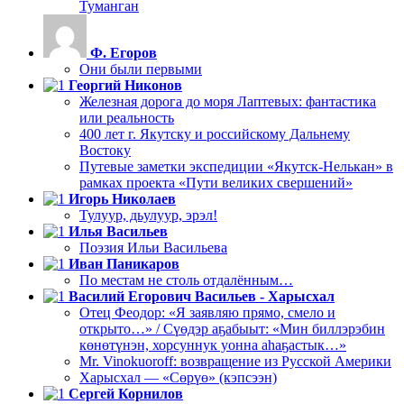
Туманган
Ф. Егоров
Они были первыми
Георгий Никонов
Железная дорога до моря Лаптевых: фантастика
или реальность
400 лет г. Якутску и российскому Дальнему
Востоку
Путевые заметки экспедиции «Якутск-Нелькан» в
рамках проекта «Пути великих свершений»
Игорь Николаев
Тулуур, дьулуур, эрэл!
Илья Васильев
Поэзия Ильи Васильева
Иван Паникаров
По местам не столь отдалённым…
Василий Егорович Васильев - Харысхал
Отец Феодор: «Я заявляю прямо, смело и
открыто…» / Сүөдэр аҕабыыт: «Мин биллэрэбин
көнөтүнэн, хорсуннук уонна аһаҕастык…»
Mr. Vinokuoroff: возвращение из Русской Америки
Харысхал — «Сөрүө» (кэпсээн)
Сергей Корнилов