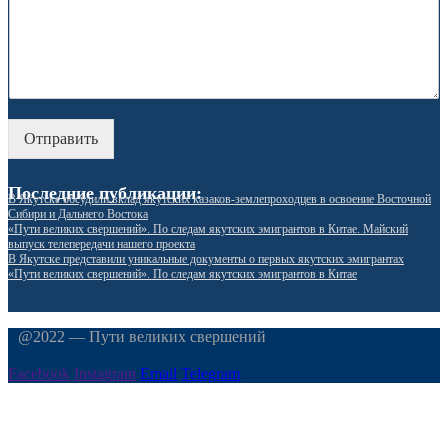
Отправить
Последние публикации:
В Якутске обсудили вклад якутских казаков-землепроходцев в освоение Восточной
Сибири и Дальнего Востока
«Пути великих свершений». По следам якутских эмигрантов в Китае. Майский
выпуск телепередачи нашего проекта
В Якутске представили уникальные документы о первых якутских эмигрантах
«Пути великих свершений». По следам якутских эмигрантов в Китае
@2022 — Пути великих свершений
Facebook
Instagram
Email
Telegram