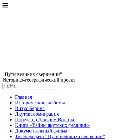
"Пути великих свершений"
Историко-географический проект
Главная
Исторические альбомы
Витус Беринг
Якутская эмиграция
Победа на Дальнем Востоке
Книга «Тайны якутских фамилий»
Документальный фильм
Телепередачи “Пути великих свершений”