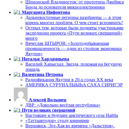
Шпионский Владивосток: от прототипа Джеймса
Бонда до основателя микроэлектроники
Маргарита Нифонтова
Дальневосточные регионы разобщены — в этом
корень многих проблем. О чем стоит вспомнить?
Острых тем, которые были подняты участниками
экспедиции проекта «Пути великих свершений»
много
Вячеслав ШТЫРОВ: «Золотодобывающая
промышленность — один из столпов экономики
Якутии»
Наталья Харлампьева
Василий Харысхал. Звезда, похожая на бегущую
лошадь
Валентина Петрова
Радиофикация Якутии в 20-х годах ХХ века
АМЕРИКА СУРУНАЛЫЫҺА САХА СИРИГЭР
Алексей Волынец
ДВР: «Довольно весёлая республика»
Пути великих свершений
Настоящее и будущее арктического села Найба
«Таттаавтодор» суолу көннөрөр
Верхоянск, Эге-Хая во времена «Дальстроя».