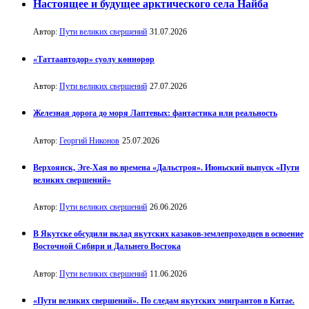
Настоящее и будущее арктического села Найба
Автор:
Пути великих свершений
31.07.2026
«Таттаавтодор» суолу көннөрөр
Автор:
Пути великих свершений
27.07.2026
Железная дорога до моря Лаптевых: фантастика или реальность
Автор:
Георгий Никонов
25.07.2026
Верхоянск, Эге-Хая во времена «Дальстроя». Июньский выпуск «Пути
великих свершений»
Автор:
Пути великих свершений
26.06.2026
В Якутске обсудили вклад якутских казаков-землепроходцев в освоение
Восточной Сибири и Дальнего Востока
Автор:
Пути великих свершений
11.06.2026
«Пути великих свершений». По следам якутских эмигрантов в Китае.