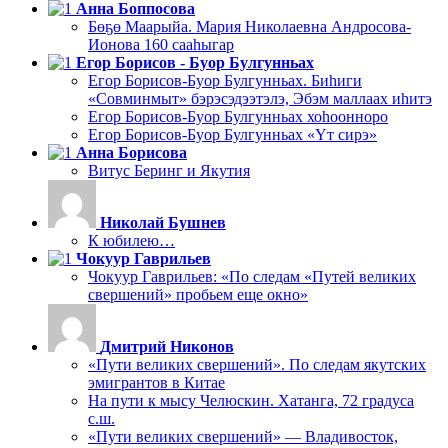
Анна Боппосова
Бөҕө Маарыйа. Мария Николаевна Андросова-
Ионова 160 сааһыгар
Егор Борисов - Буор Булгунньах
Егор Борисов-Буор Булгунньах. Биһиги
«Совминмыт» бэрэсэдээтэлэ, Эбэм маллаах иһитэ
Егор Борисов-Буор Булгунньах хоһоонноро
Егор Борисов-Буор Булгунньах «Үт сирэ»
Анна Борисова
Витус Беринг и Якутия
Николай Бушнев
К юбилею…
Чокуур Гаврильев
Чокуур Гаврильев: «По следам «Путей великих
свершений» пробьем еще окно»
Дмитрий Никонов
«Пути великих свершений». По следам якутских
эмигрантов в Китае
На пути к мысу Челюскин. Хатанга, 72 градуса
с.ш.
«Пути великих свершений» — Владивосток,