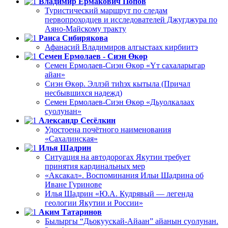
Владимир Ермакович Попов
Туристический маршрут по следам
первопроходцев и исследователей Джугджура по
Аяно-Майскому тракту
Раиса Сибирякова
Афанасий Владимиров алгыстаах кирбиитэ
Семен Ермолаев - Сиэн Өкөр
Семен Ермолаев-Сиэн Өкөр «Үт сахаларыгар
айан»
Сиэн Өкөр. Эллэй тиһэх кытыла (Причал
несбывшихся надежд)
Семен Ермолаев-Сиэн Өкөр «Дьуолкалаах
суолунан»
Александр Сесёлкин
Удостоена почётного наименования
«Сахалинская»
Илья Шадрин
Ситуация на автодорогах Якутии требует
принятия кардинальных мер
«Аксакал». Воспоминания Ильи Шадрина об
Иване Гуринове
Илья Шадрин «Ю.А. Кудрявый — легенда
геологии Якутии и России»
Аким Татаринов
Былыргы “Дьокуускай-Айаан” айанын суолунан.