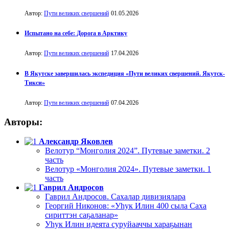
Автор:
Пути великих свершений
01.05.2026
Испытано на себе: Дорога в Арктику
Автор:
Пути великих свершений
17.04.2026
В Якутске завершилась экспедиция «Пути великих свершений. Якутск-
Тикси»
Автор:
Пути великих свершений
07.04.2026
Авторы:
Александр Яковлев
Велотур “Монголия 2024”. Путевые заметки. 2
часть
Велотур «Монголия 2024». Путевые заметки. 1
часть
Гаврил Андросов
Гаврил Андросов. Сахалар дивизиялара
Георгий Никонов: «Уһук Илин 400 сыла Саха
сириттэн саҕаланар»
Уһук Илин идеята суруйааччы хараҕынан