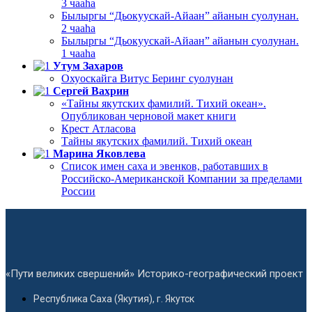
3 чааһа
Былыргы “Дьокуускай-Айаан” айанын суолунан.
2 чааһа
Былыргы “Дьокуускай-Айаан” айанын суолунан.
1 чааһа
Утум Захаров
Охуоскайга Витус Беринг суолунан
Сергей Вахрин
«Тайны якутских фамилий. Тихий океан».
Опубликован черновой макет книги
Крест Атласова
Тайны якутских фамилий. Тихий океан
Марина Яковлева
Список имен саха и эвенков, работавших в
Российско-Американской Компании за пределами
России
«Пути великих свершений» Историко-географический проект
Республика Саха (Якутия), г. Якутск