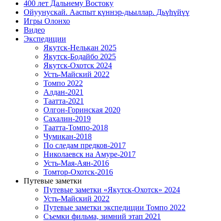
400 лет Дальнему Востоку
Ойуунускай. Ааспыт күннэр-дьыллар. Дьүһүйүү
Игры Олонхо
Видео
Экспедиции
Якутск-Нелькан 2025
Якутск-Бодайбо 2025
Якутск-Охотск 2024
Усть-Майский 2022
Томпо 2022
Алдан-2021
Таатта-2021
Олгон-Горинская 2020
Сахалин-2019
Таатта-Томпо-2018
Чумикан-2018
По следам предков-2017
Николаевск на Амуре-2017
Усть-Мая-Аян-2016
Томтор-Охотск-2016
Путевые заметки
Путевые заметки «Якутск-Охотск» 2024
Усть-Майский 2022
Путевые заметки экспедиции Томпо 2022
Съемки фильма, зимний этап 2021