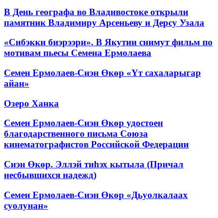
В День географа во Владивостоке открыли
памятник Владимиру Арсеньеву и Дерсу Узала
«Сибэкки биэрээри». В Якутии снимут фильм по
мотивам пьесы Семена Ермолаева
Семен Ермолаев-Сиэн Өкөр «Үт сахаларыгар
айан»
Озеро Ханка
Семен Ермолаев-Сиэн Өкөр удостоен
благодарственного письма Союза
кинематографистов Российской Федерации
Сиэн Өкөр. Эллэй тиһэх кытыла (Причал
несбывшихся надежд)
Семен Ермолаев-Сиэн Өкөр «Дьуолкалаах
суолунан»