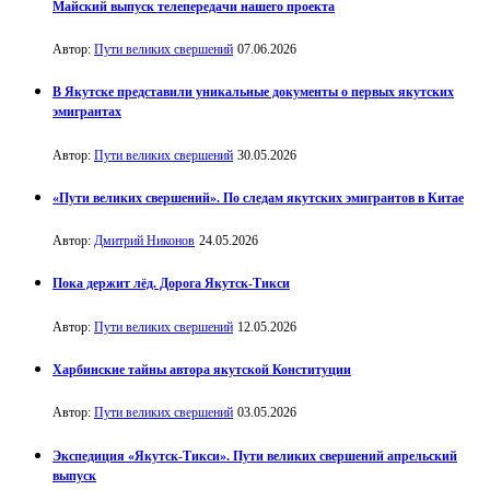
Майский выпуск телепередачи нашего проекта
Автор:
Пути великих свершений
07.06.2026
В Якутске представили уникальные документы о первых якутских
эмигрантах
Автор:
Пути великих свершений
30.05.2026
«Пути великих свершений». По следам якутских эмигрантов в Китае
Автор:
Дмитрий Никонов
24.05.2026
Пока держит лёд. Дорога Якутск-Тикси
Автор:
Пути великих свершений
12.05.2026
Харбинские тайны автора якутской Конституции
Автор:
Пути великих свершений
03.05.2026
Экспедиция «Якутск-Тикси». Пути великих свершений апрельский
выпуск