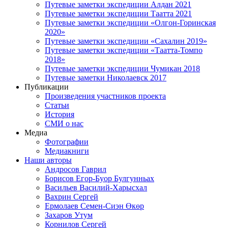
Путевые заметки экспедиции Алдан 2021
Путевые заметки экспедиции Таатта 2021
Путевые заметки экспедиции «Олгон-Горинская
2020»
Путевые заметки экспедиции «Сахалин 2019»
Путевые заметки экспедиции «Таатта-Томпо
2018»
Путевые заметки экспедиции Чумикан 2018
Путевые заметки Николаевск 2017
Публикации
Произведения участников проекта
Статьи
История
СМИ о нас
Медиа
Фотографии
Медиакниги
Наши авторы
Андросов Гаврил
Борисов Егор-Буор Булгунньах
Васильев Василий-Харысхал
Вахрин Сергей
Ермолаев Семен-Сиэн Өкөр
Захаров Утум
Корнилов Сергей