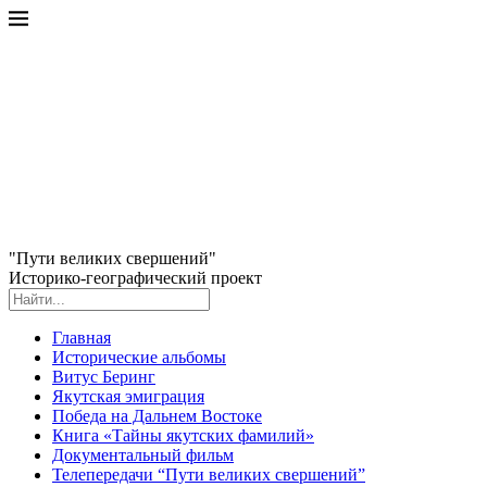
"Пути великих свершений"
Историко-географический проект
Главная
Исторические альбомы
Витус Беринг
Якутская эмиграция
Победа на Дальнем Востоке
Книга «Тайны якутских фамилий»
Документальный фильм
Телепередачи “Пути великих свершений”