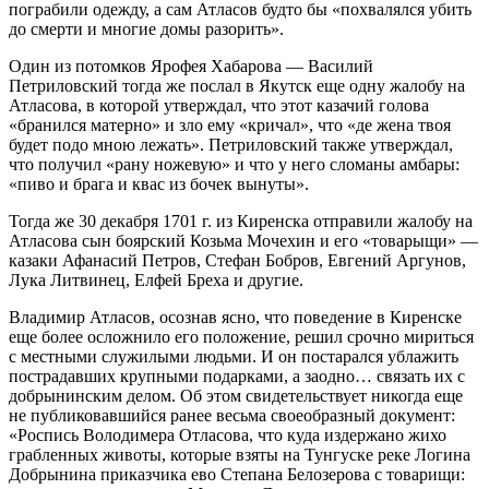
пограбили одежду, а сам Атласов будто бы «похвалялся убить
до смерти и многие домы разорить».
Один из потомков Ярофея Хабарова — Василий
Петриловский тогда же послал в Якутск еще одну жалобу на
Атласова, в которой утверждал, что этот казачий голова
«бранился матерно» и зло ему «кричал», что «де жена твоя
будет подо мною лежать». Петриловский также утверждал,
что получил «рану ножевую» и что у него сломаны амбары:
«пиво и брага и квас из бочек вынуты».
Тогда же 30 декабря 1701 г. из Киренска отправили жалобу на
Атласова сын боярский Козьма Мочехин и его «товарыщи» —
казаки Афанасий Петров, Стефан Бобров, Евгений Аргунов,
Лука Литвинец, Елфей Бреха и другие.
Владимир Атласов, осознав ясно, что поведение в Киренске
еще более осложнило его положение, решил срочно мириться
с местными служилыми людьми. И он постарался ублажить
пострадавших крупными подарками, а заодно… связать их с
добрынинским делом. Об этом свидетельствует никогда еще
не публиковавшийся ранее весьма своеобразный документ:
«Роспись Володимера Отласова, что куда издержано жихо
грабленных животы, которые взяты на Тунгуске реке Логина
Добрынина приказчика ево Степана Белозерова с товарищи: