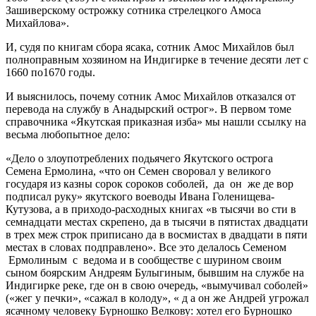
Зашиверскому острожку сотника стрелецкого Амоса
Михайлова».
И, судя по книгам сбора ясака, сотник Амос Михайлов был
полноправным хозяином на Индигирке в течение десяти лет с
1660 по1670 годы.
И выяснилось, почему сотник Амос Михайлов отказался от
перевода на службу в Анадырский острог». В первом томе
справочника «Якутская приказная изба» мы нашли ссылку на
весьма любопытное дело:
«Дело о злоупотреблених подьячего Якутского острога
Семена Ермолина, «что он Семен своровал у великого
государя из казны сорок сороков соболей, да он же де вор
подписал руку» якутского воеводы Ивана Голенищева-
Кутузова, а в приходо-расходных книгах «в тысячи во сти в
семнадцати местах скрепено, да в тысячи в пятистах двадцати
в трех меж строк приписано да в восмистах в двадцати в пяти
местах в словах подправлено». Все это делалось Семеном
Ермолиным с ведома и в сообществе с шурином своим
сыном боярским Андреям Булыгиным, бывшим на службе на
Индигирке реке, где он в свою очередь, «вымучивал соболей»
(«жег у печки», «сажал в колоду», « д а он же Андрей угрожал
ясачному человеку Бурношко Велкову: хотел его Бурношко