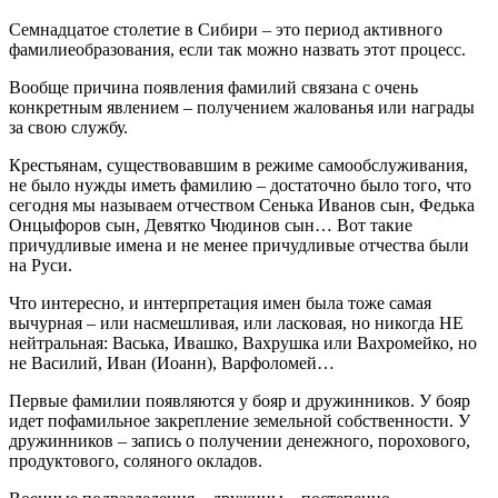
Семнадцатое столетие в Сибири – это период активного
фамилиеобразования, если так можно назвать этот процесс.
Вообще причина появления фамилий связана с очень
конкретным явлением – получением жалованья или награды
за свою службу.
Крестьянам, существовавшим в режиме самообслуживания,
не было нужды иметь фамилию – достаточно было того, что
сегодня мы называем отчеством Сенька Иванов сын, Федька
Онцыфоров сын, Девятко Чюдинов сын… Вот такие
причудливые имена и не менее причудливые отчества были
на Руси.
Что интересно, и интерпретация имен была тоже самая
вычурная – или насмешливая, или ласковая, но никогда НЕ
нейтральная: Васька, Ивашко, Вахрушка или Вахромейко, но
не Василий, Иван (Иоанн), Варфоломей…
Первые фамилии появляются у бояр и дружинников. У бояр
идет пофамильное закрепление земельной собственности. У
дружинников – запись о получении денежного, порохового,
продуктового, соляного окладов.