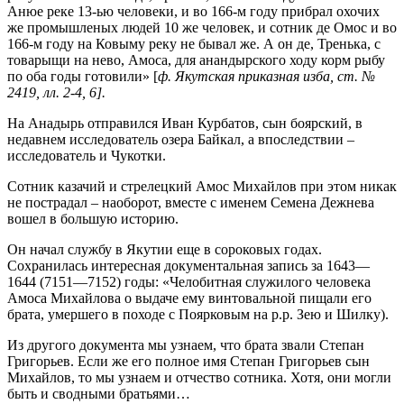
Анюе реке 13-ью человеки, и во 166-м году прибрал охочих
же промышленых людей 10 же человек, и сотник де Омос и во
166-м году на Ковыму реку не бывал же. А он де, Тренька, с
товарыщи на нево, Амоса, для анандырского ходу корм рыбу
по оба годы готовили» [
ф. Якутская приказная изба, ст. №
2419, лл. 2-4, 6].
На Анадырь отправился Иван Курбатов, сын боярский, в
недавнем исследователь озера Байкал, а впоследствии –
исследователь и Чукотки.
Сотник казачий и стрелецкий Амос Михайлов при этом никак
не пострадал – наоборот, вместе с именем Семена Дежнева
вошел в большую историю.
Он начал службу в Якутии еще в сороковых годах.
Сохранилась интересная документальная запись за 1643—
1644 (7151—7152) годы: «Челобитная служилого человека
Амоса Михайлова о выдаче ему винтовальной пищали его
брата, умершего в походе с Поярковым на р.р. Зею и Шилку).
Из другого документа мы узнаем, что брата звали Степан
Григорьев. Если же его полное имя Степан Григорьев сын
Михайлов, то мы узнаем и отчество сотника. Хотя, они могли
быть и сводными братьями…