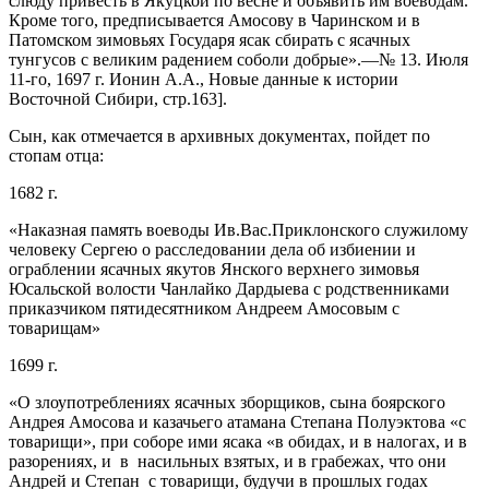
слюду привесть в Якуцкой по весне и объявить им воеводам.
Кроме того, предписывается Амосову в Чаринском и в
Патомском зимовьях Государя ясак сбирать с ясачных
тунгусов с великим радением соболи добрые».—№ 13. Июля
11-го, 1697 г. Ионин А.А., Новые данные к истории
Восточной Сибири, стр.163].
Сын, как отмечается в архивных документах, пойдет по
стопам отца:
1682 г.
«Наказная память воеводы Ив.Вас.Приклонского служилому
человеку Сергею о расследовании дела об избиении и
ограблении ясачных якутов Янского верхнего зимовья
Юсальской волости Чанлайко Дардыева с родственниками
приказчиком пятидесятником Андреем Амосовым с
товарищам»
1699 г.
«О злоупотреблениях ясачных зборщиков, сына боярского
Андрея Амосова и казачьего атамана Степана Полуэктова «с
товарищи», при соборе ими ясака «в обидах, и в налогах, и в
разорениях, и в насильных взятых, и в грабежах, что они
Андрей и Степан с товарищи, будучи в прошлых годах