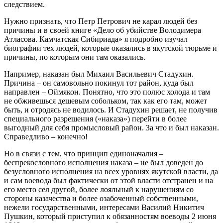
следствием.
Нужно признать, что Петр Петрович не карал людей без
причины и в своей книге «Дело об убийстве Володимера
Атласова. Камчатская Сибириада» я подробно изучал
биографии тех людей, которые оказались в якутской тюрьме и
причины, по которым они там оказались.
Например, наказан был Михаил Васильевич Стадухин.
Причина – он самовольно покинул тот район, куда был
направлен – Оймякон. Понятно, что это полюс холода и там
не обживешься дешевым собольком, так как его там, может
быть, и отродясь не водилось. И Стадухин решает, не получив
специального разрешения («наказа») перейти в более
выгодный для себя промысловый район. За что и был наказан.
Справедливо – конечно!
Но в связи с тем, что принцип единоначалия –
беспрекословного исполнения наказа – не был доведен до
безусловного исполнения на всех уровнях якутской власти, да
и сам воевода был фактически от этой власти отстранен и на
его место сел другой, более лояльный к нарушениям со
стороны казачества и более озабоченный собственными,
нежели государственными, интересами Василий Никитич
Пушкин, который приступил к обязанностям воеводы 2 июня