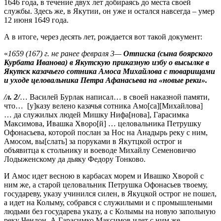
1646 года, в течение двух лет добираясь до места своей
службы. Здесь же, в Якутии, он уже и остался навсегда – умер
12 июня 1649 года.
А в итоге, через десять лет, рождается вот такой документ:
«
1659 (167) г. не ранее февраля 3—
Отписка (сына боярского
Курбата Иванова) в Якутскую приказную избу о высылке в
Якутск казачьего сотника Амоса Михайлова с товарищами
и уходе целовальника Петра Афанасьева на «новые реки».
/л. 2/
… Василей Бурлак написал… в своей наказной памяти,
что… [у]казу велено казачья сотника Амо[са][Михайлова]
… да служилых людей Мишку Нифа[нова], Гарасимка
Максимова, Ивашка Хворо[й] … целовальника Петрушку
Офонасьева, которой послан за Нос на Анадырь реку с ним,
Амосом, вы[слать] за поруками в Якутцкой острог и
объявитца к стольнику и воеводе Михайлу Семеновичю
Лодыженскому да дьяку Федору Тонково.
И Амос идет весною в карбасах морем и Ивашко Хворой с
ним же, а старой целовальник Петрушка Офонасьев твоему,
государеву, указу учинился силен, в Якуцкой острог не пошел,
а идет на Колыму, собрався с служилыми и с промышлеными
людьми без государева указу, а с Колымы на новую запольную
реку Чендон. А Гарасимко Максимов идет с ним же,