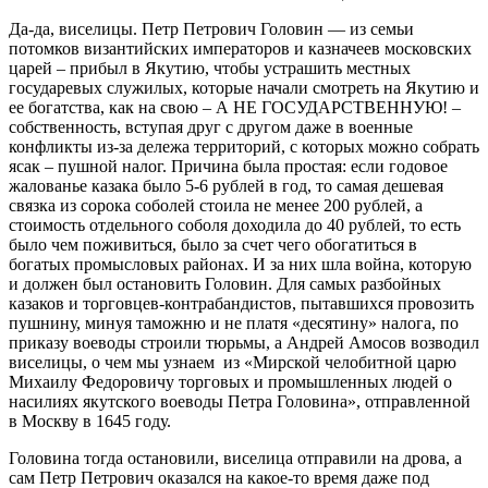
Да-да, виселицы. Петр Петрович Головин — из семьи
потомков византийских императоров и казначеев московских
царей – прибыл в Якутию, чтобы устрашить местных
государевых служилых, которые начали смотреть на Якутию и
ее богатства, как на свою – А НЕ ГОСУДАРСТВЕННУЮ! –
собственность, вступая друг с другом даже в военные
конфликты из-за дележа территорий, с которых можно собрать
ясак – пушной налог. Причина была простая: если годовое
жалованье казака было 5-6 рублей в год, то самая дешевая
связка из сорока соболей стоила не менее 200 рублей, а
стоимость отдельного соболя доходила до 40 рублей, то есть
было чем поживиться, было за счет чего обогатиться в
богатых промысловых районах. И за них шла война, которую
и должен был остановить Головин. Для самых разбойных
казаков и торговцев-контрабандистов, пытавшихся провозить
пушнину, минуя таможню и не платя «десятину» налога, по
приказу воеводы строили тюрьмы, а Андрей Амосов возводил
виселицы, о чем мы узнаем из «Мирской челобитной царю
Михаилу Федоровичу торговых и промышленных людей о
насилиях якутского воеводы Петра Головина», отправленной
в Москву в 1645 году.
Головина тогда остановили, виселица отправили на дрова, а
сам Петр Петрович оказался на какое-то время даже под