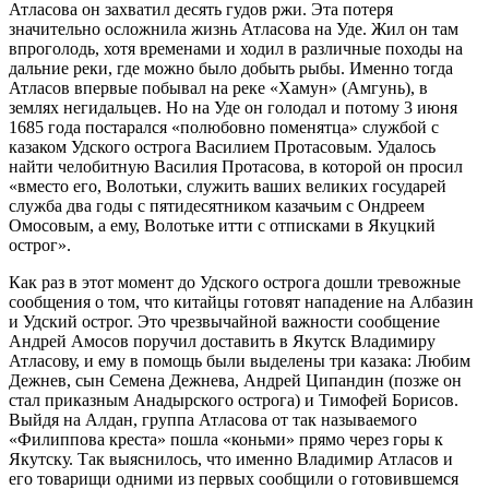
Атласова он захватил десять гудов ржи. Эта потеря
значительно осложнила жизнь Атласова на Уде. Жил он там
впроголодь, хотя временами и ходил в различные походы на
дальние реки, где можно было добыть рыбы. Именно тогда
Атласов впервые побывал на реке «Хамун» (Амгунь), в
землях негидальцев. Но на Уде он голодал и потому 3 июня
1685 года постарался «полюбовно поменятца» службой с
казаком Удского острога Василием Протасовым. Удалось
найти челобитную Василия Протасова, в которой он просил
«вместо его, Волотьки, служить ваших великих государей
служба два годы с пятидесятником казачьим с Ондреем
Омосовым, а ему, Волотьке итти с отписками в Якуцкий
острог».
Как раз в этот момент до Удского острога дошли тревожные
сообщения о том, что китайцы готовят нападение на Албазин
и Удский острог. Это чрезвычайной важности сообщение
Андрей Амосов поручил доставить в Якутск Владимиру
Атласову, и ему в помощь были выделены три казака: Любим
Дежнев, сын Семена Дежнева, Андрей Ципандин (позже он
стал приказным Анадырского острога) и Тимофей Борисов.
Выйдя на Алдан, группа Атласова от так называемого
«Филиппова креста» пошла «коньми» прямо через горы к
Якутску. Так выяснилось, что именно Владимир Атласов и
его товарищи одними из первых сообщили о готовившемся