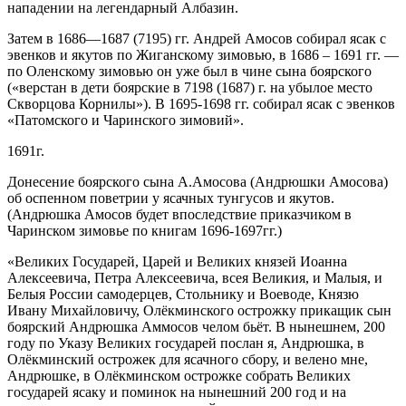
нападении на легендарный Албазин.
Затем в 1686—1687 (7195) гг. Андрей Амосов собирал ясак с
эвенков и якутов по Жиганскому зимовью, в 1686 – 1691 гг. —
по Оленскому зимовью он уже был в чине сына боярского
(«верстан в дети боярские в 7198 (1687) г. на убылое место
Скворцова Корнилы»). В 1695-1698 гг. собирал ясак с эвенков
«Патомского и Чаринского зимовий».
1691г.
Донесение боярского сына А.Амосова (Андрюшки Амосова)
об оспенном поветрии у ясачных тунгусов и якутов.
(Андрюшка Амосов будет впоследствие приказчиком в
Чаринском зимовье по книгам 1696-1697гг.)
«Великих Государей, Царей и Великих князей Иоанна
Алексеевича, Петра Алексеевича, всея Великия, и Малыя, и
Белыя России самодерцев, Стольнику и Воеводе, Князю
Ивану Михайловичу, Олёкминского острожку прикащик сын
боярский Андрюшка Аммосов челом бьёт. В нынешнем, 200
году по Указу Великих государей послан я, Андрюшка, в
Олёкминский острожек для ясачного сбору, и велено мне,
Андрюшке, в Олёкминском острожке собрать Великих
государей ясаку и поминок на нынешний 200 год и на