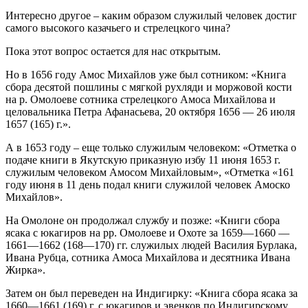
Интересно другое – каким образом служилый человек достиг
самого высокого казачьего и стрелецкого чина?
Пока этот вопрос остается для нас открытым.
Но в 1656 году Амос Михайлов уже был сотником: «Книга
сбора десятой пошлины с мягкой рухляди и моржовой кости
на р. Омолоеве сотника стрелецкого Амоса Михайлова и
целовальника Петра Афанасьева, 20 октября 1656 — 26 июля
1657 (165) г.».
А в 1653 году – еще только служилым человеком: «Отметка о
подаче книги в Якутскую приказную избу 11 июня 1653 г.
служилым человеком Амосом Михайловым», «Отметка «161
году июня в 11 день подал книги служилой человек Амоско
Михайлов».
На Омолоне он продолжал службу и позже: «Книги сбора
ясака с юкагиров на pp. Омолоеве и Охоте за 1659—1660 —
1661—1662 (168—170) гг. служилых людей Василия Бурлака,
Ивана Рубца, сотника Амоса Михайлова и десятника Ивана
Жирка».
Затем он был переведен на Индигирку: «Книга сбора ясака за
1660—1661 (169) г. с юкагиров и эвенков по Индигирскому