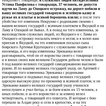
Некрунко с товарищи,
и служилых людей пятидесятника
Устина Панфилова с товарыщи, 37 человек, не допустя
идучи на Ламу до Охоцкого острожку, на дороге побили и
вашу великих государей товарную и зелейную казну и
ружье их и платье и всякой борошень взяли;
и после того
убойства тот изменник Некрунко с родниками своими с
вашим великих государей с ясачным платежем в Якуцкой и на
Ламу в Охоцкой не бывал. А в поход на того изменника, за
малолюдством служилых людей, из Якуцкого и с Ламы из
Охоцкого острожку посылать некого и нелзя; и я холоп ваш
приехав в Якуцкой, на тех изменников посылал сына
боярского Артемья Крупецкого с служилыми людми и с
иноземцы, и его вора изменника Эрюканка велел
разговаривать, чтоб он от воровства своего с товарищи отстал
и в винах своих вам великим Государем добили челом и были
б под вашею великих государей самодержавною высокою
рукою. И по вашему великих государей указу, он Артемей с
товарищи того изменника Эрюканка с родниками
разговаривал и подзывал под вашу великих государей
царскую высокую руку по прежнему в ясачной платеж; и он
Эрюканко вашего великих государей указу учинился
непослушен и учал битца, и за боем взяли их 15 человек, а
иных побили; и за его воровство и за измену велел
четвертовать, а товарищей его повесить. И которые с бою
перешли за Алдан реку и сели в крепостях, и на тех