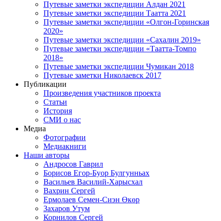
Путевые заметки экспедиции Алдан 2021
Путевые заметки экспедиции Таатта 2021
Путевые заметки экспедиции «Олгон-Горинская
2020»
Путевые заметки экспедиции «Сахалин 2019»
Путевые заметки экспедиции «Таатта-Томпо
2018»
Путевые заметки экспедиции Чумикан 2018
Путевые заметки Николаевск 2017
Публикации
Произведения участников проекта
Статьи
История
СМИ о нас
Медиа
Фотографии
Медиакниги
Наши авторы
Андросов Гаврил
Борисов Егор-Буор Булгунньах
Васильев Василий-Харысхал
Вахрин Сергей
Ермолаев Семен-Сиэн Өкөр
Захаров Утум
Корнилов Сергей