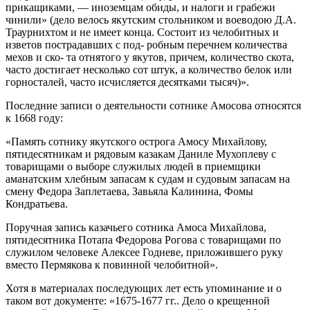
прикащиками, — иноземцам обиды, и налоги и грабежи
чинили» (дело велось якутским стольником и воеводою Д.А.
Траурнихтом и не имеет конца. Состоит из челобитных и
изветов пострадавших с под- робным перечнем количества
мехов и ско- та отнятого у якутов, причем, количество скота,
часто достигает несколько сот штук, а количество белок или
горносталей, часто исчисляется десятками тысяч)».
Последние записи о деятельности сотнике Амосова относятся
к 1668 году:
«Память сотнику якутского острога Амосу Михайлову,
пятидесятникам и рядовым казакам Даниле Мухоплеву с
товарищами о выборе служилых людей в приемщики
аманатским хлебным запасам к судам и судовым запасам на
смену Федора Заплетаева, Завьяла Калинина, Фомы
Кондратьева.
Поручная запись казачьего сотника Амоса Михайлова,
пятидесятника Потапа Федорова Рогова с товарищами по
служилом человеке Алексее Годневе, приложившего руку
вместо Пермякова к повинной челобитной».
Хотя в материалах последующих лет есть упоминание и о
таком вот документе: «1675-1677 гг.. Дело о крещенной