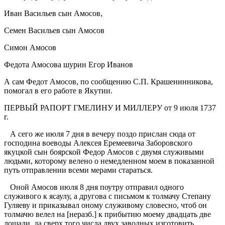
Иван Васильев сын Амосов,
Семен Васильев сын Амосов
Симон Амосов
Федота Амосова шурин Егор Иванов
А сам Федот Амосов, по сообщению С.П. Крашенинникова,
помогал в его работе в Якутии.
ПЕРВЫЙ РАПОРТ ГМЕЛИНУ И МИЛЛЕРУ от 9 июля 1737
г.
А сего же июля 7 дня в вечеру поздо прислан сюда от
господина воеводы Алексея Еремеевича Заборовского
якуцкой сын боярской Федор Амосов с двумя служивыми
людьми, которому велено о немедленном моем в показанной
путь отправлении всеми мерами стараться.
Оной Амосов июля 8 дня поутру отправил одного
служивого к ясаулу, а другова с письмом к толмачу Степану
Гуляеву и приказывал оному служивому словесно, чтоб он
толмачю велел на [неразб.] к прибытию моему двадцать две
лошади, да сверх того числа двух заводных изготовить.