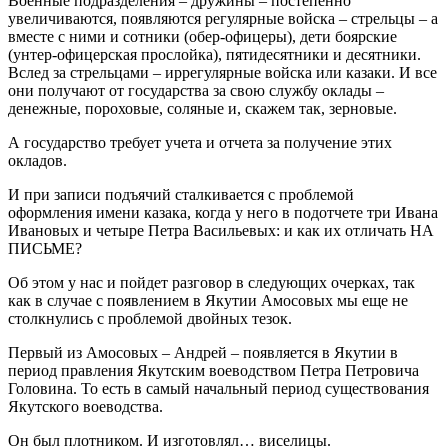
Военные подразделения – дружины – постепенно
увеличиваются, появляются регулярные войска – стрельцы – а
вместе с ними и сотники (обер-офицеры), дети боярские
(унтер-офицерская прослойка), пятидесятники и десятники.
Вслед за стрельцами – иррегулярные войска или казаки. И все
они получают от государства за свою службу оклады –
денежные, пороховые, соляные и, скажем так, зерновые.
А государство требует учета и отчета за получение этих
окладов.
И при записи подъячий сталкивается с проблемой
оформления имени казака, когда у него в подотчете три Ивана
Ивановых и четыре Петра Васильевых: и как их отличать НА
ПИСЬМЕ?
Об этом у нас и пойдет разговор в следующих очерках, так
как в случае с появлением в Якутии Амосовых мы еще не
столкнулись с проблемой двойных тезок.
Первый из Амосовых – Андрей – появляется в Якутии в
период правления Якутским воеводством Петра Петровича
Головина. То есть в самый начальный период существования
Якутского воеводства.
Он был плотником. И изготовлял… виселицы.