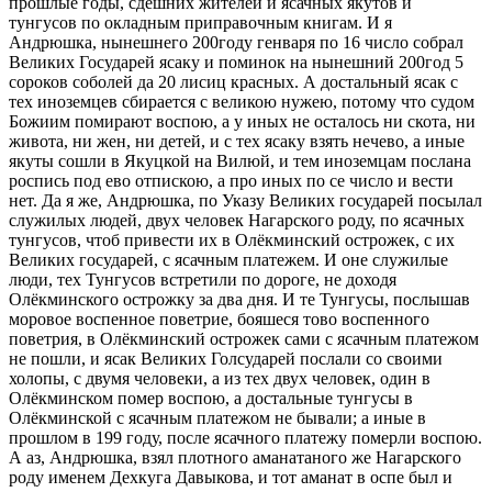
прошлые годы, сдешних жителей и ясачных якутов и
тунгусов по окладным приправочным книгам. И я
Андрюшка, нынешнего 200году генваря по 16 число собрал
Великих Государей ясаку и поминок на нынешний 200год 5
сороков соболей да 20 лисиц красных. А достальный ясак с
тех иноземцев сбирается с великою нужею, потому что судом
Божиим помирают воспою, а у иных не осталось ни скота, ни
живота, ни жен, ни детей, и с тех ясаку взять нечево, а иные
якуты сошли в Якуцкой на Вилюй, и тем иноземцам послана
роспись под ево отпискою, а про иных по се число и вести
нет. Да я же, Андрюшка, по Указу Великих государей посылал
служилых людей, двух человек Нагарского роду, по ясачных
тунгусов, чтоб привести их в Олёкминский острожек, с их
Великих государей, с ясачным платежем. И оне служилые
люди, тех Тунгусов встретили по дороге, не доходя
Олёкминского острожку за два дня. И те Тунгусы, послышав
моровое воспенное поветрие, бояшеся тово воспенного
поветрия, в Олёкминский острожек сами с ясачным платежом
не пошли, и ясак Великих Голсударей послали со своими
холопы, с двумя человеки, а из тех двух человек, один в
Олёкминском помер воспою, а достальные тунгусы в
Олёкминской с ясачным платежом не бывали; а иные в
прошлом в 199 году, после ясачного платежу померли воспою.
А аз, Андрюшка, взял плотного аманатаного же Нагарского
роду именем Дехкуга Давыкова, и тот аманат в оспе был и