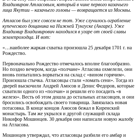
Владимиром Атласовым, который в чине первого казачьего
лица Якутии – казачьего головы — возвращается из Москвы.
Атласов был уже совсем не тот. Уже случилось ограбление
купеческого дощаника на Нижней Тунгуске (Ангаре). Уже
Владимир Владимирович находился в угаре от своей славы
землепроходца. И вот:
«…наиболее жаркая схватка произошла 25 декабря 1701 г. на
Рождество.
Первоначально Рождество отмечалось вполне благообразно.
Но поздно вечером, когда «полчане» Атласова охмелели, они
вновь попытались ворваться на склад с «вином горячим».
Произошла стычка. Атласовцы стали «ломать сени». Тогда из
дверей выскочили Андрей Амосов и Денис Федоров, которые
схватили одного из «полчан» и решили его посадить «в
железо». Весть об этом дошла до остальных атласовцев, и они
бросились освобождать своего товарища. Завязалась новая
потасовка. В конце концов Амосов бежал в Киренский
монастырь. Там же укрылся и другой служащий склада
Никифор Мошинцев. 30 декабря они написали новую жалобу
на Атласова.
Мошинцев утверждал, что атласовцы разбили его амбар и