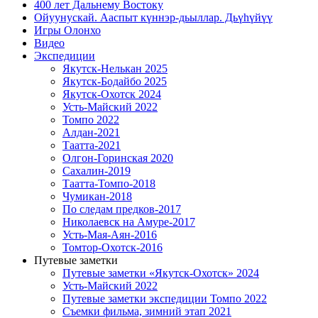
400 лет Дальнему Востоку
Ойуунускай. Ааспыт күннэр-дьыллар. Дьүһүйүү
Игры Олонхо
Видео
Экспедиции
Якутск-Нелькан 2025
Якутск-Бодайбо 2025
Якутск-Охотск 2024
Усть-Майский 2022
Томпо 2022
Алдан-2021
Таатта-2021
Олгон-Горинская 2020
Сахалин-2019
Таатта-Томпо-2018
Чумикан-2018
По следам предков-2017
Николаевск на Амуре-2017
Усть-Мая-Аян-2016
Томтор-Охотск-2016
Путевые заметки
Путевые заметки «Якутск-Охотск» 2024
Усть-Майский 2022
Путевые заметки экспедиции Томпо 2022
Съемки фильма, зимний этап 2021