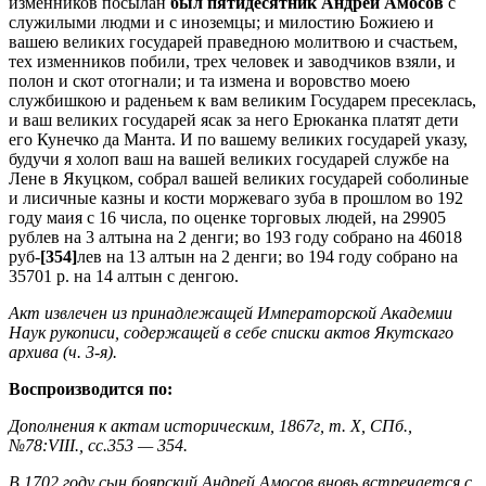
изменников посылан
был пятидесятник Андрей Амосов
с
служилыми людми и с иноземцы; и милостию Божиею и
вашею великих государей праведною молитвою и счастьем,
тех изменников побили, трех человек и заводчиков взяли, и
полон и скот отогнали; и та измена и воровство моею
службишкою и раденьем к вам великим Государем пресеклась,
и ваш великих государей ясак за него Ерюканка платят дети
его Кунечко да Манта. И по вашему великих государей указу,
будучи я холоп ваш на вашей великих государей службе на
Лене в Якуцком, собрал вашей великих государей соболиные
и лисичные казны и кости моржеваго зуба в прошлом во 192
году маия с 16 числа, по оценке торговых людей, на 29905
рублев на 3 алтына на 2 денги; во 193 году собрано на 46018
руб-
[354]
лев на 13 алтын на 2 денги; во 194 году собрано на
35701 р. на 14 алтын с денгою.
Акт извлечен из принадлежащей Императорской Академии
Наук рукописи, содержащей в себе списки актов Якутскаго
архива (ч. 3-я).
Воспроизводится по:
Дополнения к актам историческим, 1867г, т. X, СПб.,
№78:VIII., сс.353 — 354.
В 1702 году сын боярский Андрей Амосов вновь встречается с