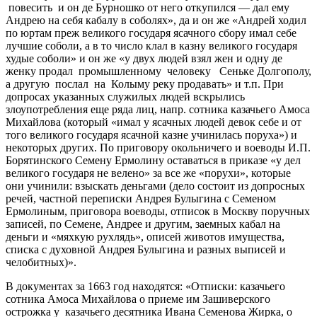
повесить и он де Бурношко от него откупился — дал ему
Андрею на себя кабалу в соболях», да и он же «Андрей ходил
по юртам преж великого государя ясачного сбору имал себе
лучшие соболи, а в то число клал в казну великого государя
худые соболи» и он же «у двух людей взял жен и одну де
женку продал промышленному человеку Сеньке Долгополу,
а другую послал на Колыму реку продавать» и т.п. При
допросах указанных служилых людей вскрылись
злоупотребления еще ряда лиц, напр. сотника казачьего Амоса
Михайлова (который «имал у ясачных людей девок себе и от
того великого государя ясачной казне учинилась поруха») и
некоторых других. По приговору окольничего и воеводы И.П.
Борятинского Семену Ермолину оставаться в приказе «у дел
великого государя не велено» за все же «порухи», которые
они учинили: взыскать деньгами (дело состоит из допросных
речей, частной переписки Андрея Булыгина с Семеном
Ермолиным, приговора воеводы, отписок в Москву поручных
записей, по Семене, Андрее и другим, заемных кабал на
деньги и «мяхкую рухлядь», описей животов имущества,
списка с духовной Андрея Булыгина и разных выписей и
челобитных)».
В документах за 1663 год находятся: «Отписки: казачьего
сотника Амоса Михайлова о приеме им Зашиверского
острожка у казачьего десятника Ивана Семенова Жирка, о