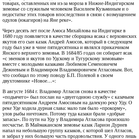
товарах, оставленных им из-за мороза в Нижне-Индигирском
зимовье со служилым человеком Василием Кузьминым и о
недостатке этих товаров впоследствии в связи с возмущением
одулов (юкагиров) на Яне реке».
Через десять лет после Амоса Михайлова на Индигирке в
1680 году появляется в качестве сборщика ясака с верхоянских
якутов его сын казак Андрей Амосов, который в следующем
году был уже в чине пятидесятника и являлся приказчиком
Янского верхнего зимовья. В 1684/85 годах он собирает ясак
«с эвенков и якутов по Удскому и Тугурскому зимовьям»
вместе с молодыми казаками Любимом Семеновичем
Дежневым и Владимиром Владимировичем Атласовым. Вот,
что сообщал по этому поводу Б.П. Полевой в своем
двухтомнике «Новое…»:
В августе 1684 г. Владимир Атласов снова в качестве
«подьячего» был послан на «двуегоднюю службу» с казачьим
пятидесятником Андреем Амосовым на далекую реку Уду. О
реке Уде ходила дурная слава: мало там было «прокорму»,
улов рыбы ничтожен. Потому туда казаки брали «добрые
запасы». По пути на Уду у Владимира Атласова произошло
несчастье. В Маймаканском зимовье казак Ларион Дурнев
напал на небольшую группу казаков, с которой шел Атласов,
и забрал у них большую часть продовольствия. У одного лишь