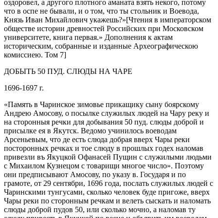
оздоровел, а другого плотного аманата взять некого, потому
что в оспе не бывали, и о том, что ты стольник и Воевода,
Князь Иван Михайлович укажешь?»[Чтения в императорском
обществе истории древностей Российских при Московском
университете, книга первая.» Дополнения к актам
историческим, собранные и изданные Археографическою
комиссиею. Том 7]
ДОБЫТЬ 50 ПУД. СЛЮДЫ НА ЧАРЕ
1696-1697 г.
«Память в Чаринское зимовье прикащику сыну боярскому
Андрею Амосову, о посылке служилых людей на Чару реку и
на сторонныя речки для добывания 50 пуд. слюды доброй и
присылке ея в Якутск. Ведомо учинилось воеводам
Арсеньевым, что де есть слюда добрая вверх Чары реки
посторонных речках и тое слюду в прошлых годех наломав
привезли въ Якуцкой Офанасей Пущин с служилыми людьми
с Михаилом Кузнецом с товарищи многое число». Поэтому
они предписывают Амосову, по указу в. Государя и по
грамоте, от 29 сентябри, 1696 года, послать служилых людей с
Чаринскими тунгусами, сколько человек буде пригоже, вверх
Чары реки по сторонным речкам и велеть сыскать и наломать
слюды доброй пудов 50, или сколько мочно, а наломав ту