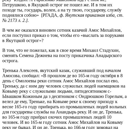
Петрушкою, в Якуцкой острог не пошел же. И в том их
походе ты, государь, волен, а на ту твою, государеву, службу
поднялися собою» [РГАДА,
ф. Якутская приказная изба, ст.
№ 2173 л. 2.].
В чем же оказался виновен сотник казачий Амос Михайлов,
если поступил приказ о том, чтобы его «выслать за поруками
в Якутцкой острог»?
В том, что не пожелал, как в свое время Михаил Стадухин,
сменять Семена Дежнева на посту приказчика Анадырского
острога.
Тренька Алексеев, якутский казак, служивший под началом
Амосова, сообщал: «В прошлом де во 165-м году октября в 8
день с Омолоевы реки сотник Амос Михайлов послал ево,
Треньку, да с ним дву человек служилых людей наемщиков на
Ковыму реку с служилыми людьми, пятидесятником с-
Ывашком Кожиным да з десятником с Ондрюшкою Горелым, а
велел де ему, Треньке, на Ковыме реке к своему приходу к
весне 165-го году прибирать из промышленых людей вольных
для государевы службы на Анандырь реку. И он де, Тренька,
во 165-м году прибрал охочих промышленых людей 10
человек. И во 165-м году сотник Амос Михайлов на Ковыму
реку не бывал. И он де, Тренька, во 166-м году зимовал на