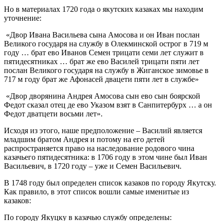
Но в материалах 1720 года о якутских казаках мы находим
уточнение:
«Двор Ивана Васильева сына Амосова и он Иван послан
Великого государя на службу в Олекминской острог в 719 м
году … брат ево Иванов Семен трицати семи лет служит в
пятидесятниках … брат же ево Василей трицати пяти лет
послан Великого государя на службу в Жиганское зимовье в
717 м году брат же Афонасей двацети пяти лет в службе»
«Двор дворянина Андрея Амосова сын ево сын боярской
Федот сказал отец де ево Указом взят в Санпитербурх … а он
Федот дватцети восьми лет».
Исходя из этого, наше предположение – Василий является
младшим братом Андрея и потому на его детей
распространяется право на наследование родового чина
казачьего пятидесятника: в 1706 году в этом чине был Иван
Васильевич, в 1720 году – уже и Семен Васильевич.
В 1748 году был определен список казаков по городу Якутску.
Как правило, в этот список вошли самые именитые из
казаков:
По городу Якуцку в казачью службу определены: