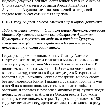
якутской девушке Василисе, оставленной у казака Михаила
Спряна женой казачьего сотника Амоса Михайлова
Акулиной». Акулина здесь названа женой, а не вдовой,
следовательно, сам сотник был еще жив.
В 1686 году Андрей Амосов отмечен еще в одном документа:
1686 г. не ранее июня 6 —
Отписка царям Якутскаго воеводы
Матвея Кровкова о посылке сына боярскаго Артемия
Крупецкаго с служилыми людьми в поход на Тунгусов,
совершивших убийства и грабежи в Якутском уезде,
покорении их и казни зачинщиков.
Государем царем и великим князем Иоанну Алексеевичю,
Петру Алексеевичю, всеа Великия и Малыя и Белыя Росии
самодержцем, холоп ваш Матюшка Кровков челом бьет. В
прошлом, великие государи, во 192 году, до моего холопа
вашего приезду, изменил в Якуцком уезде в Батуринской
волости Якут Эрюканко Секуев с товарищи, многих своих
братью иноземцов Куния Тыркина с братьями побили, и жен
и детей их в полон поимали, и скот, лошади и кобылы
отогнали, и собрався и розвоевав Якуцкой уезд, лутчих людей
побив, хотели идти за Алдан на Омолон реку в Тунгуские
жилища к изменникам, которые Тунгусы в прошлом во 186
году вам великим Государем изменили, Гортиканского роду