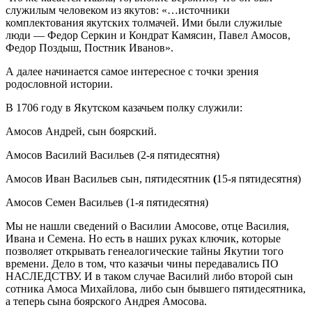
служилым человеком из якутов: «…источники
комплектования якутских толмачей. Ими были служилые
люди — Федор Серкин и Кондрат Камясин, Павел Амосов,
Федор Поздыш, Постник Иванов».
А далее начинается самое интересное с точки зрения
родословной истории.
В 1706 году в Якутском казачьем полку служили:
Амосов Андрей, сын боярский.
Амосов Василий Васильев (2-я пятидесятня)
Амосов Иван Васильев сын, пятидесятник
(
15-я пятидесятня)
Амосов Семен Васильев (1-я пятидесятня)
Мы не нашли сведений о Василии Амосове, отце Василия,
Ивана и Семена. Но есть в наших руках ключик, которые
позволяет открывать генеалогические тайны Якутии того
времени. Дело в том, что казачьи чины передавались ПО
НАСЛЕДСТВУ. И в таком случае Василий либо второй сын
сотника Амоса Михайлова, либо сын бывшего пятидесятника,
а теперь сына боярского Андрея Амосова.