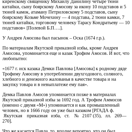
киренскому священику Михаилу Данилину четыре тюни
китайки, сыну боярскому Амосову за икону 10 подставов и 5
тюней камок, атаману Петриловскому 5 подставов, сыну
боярскому Козьме Мочехину — 4 подстава, 2 тюни камки, 7
тюней китайки, торговому человеку Тарасу Кондратьеву — 10
подставов» [Полевой Б.П….].
У Андрея Амосова был пасынок – Оска (1674 г.р.).
По материалам Якутской приказной избы, кроме Андрея
Амосова, упоминается еще и казак Трофим Амосов. И вот, что
любопытно:
«1677 г. иск казака Демки Павлова [Амосова] к родному дяде
Трофиму Амосову в употреблении двухгодового, соляного,
хлебного и денежного жалованья в качестве товара и на
закупку товара и в невыплатеже ему пая».
Демка Павлов Амосов упоминается позже в материалах
Якутской приказной избы за 1692 год. А Трофим Аммосов
(именно с двумя «М») упоминается и как промышленный
человек, но в 1666 году он уже был казаком [РГАДА ф.
Якутская приказная изба, ст. № 2107 (35), лл. 269—
270].
Что же касается Павла, то, вполне вероятно, что он был