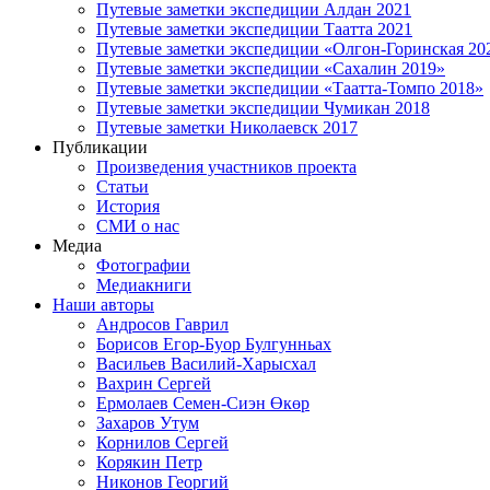
Путевые заметки экспедиции Алдан 2021
Путевые заметки экспедиции Таатта 2021
Путевые заметки экспедиции «Олгон-Горинская 20
Путевые заметки экспедиции «Сахалин 2019»
Путевые заметки экспедиции «Таатта-Томпо 2018»
Путевые заметки экспедиции Чумикан 2018
Путевые заметки Николаевск 2017
Публикации
Произведения участников проекта
Статьи
История
СМИ о нас
Медиа
Фотографии
Медиакниги
Наши авторы
Андросов Гаврил
Борисов Егор-Буор Булгунньах
Васильев Василий-Харысхал
Вахрин Сергей
Ермолаев Семен-Сиэн Өкөр
Захаров Утум
Корнилов Сергей
Корякин Петр
Никонов Георгий