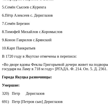
5.Семён Сысоев с.Куренга
6.Пётр Алексеев с. Дериглазов
7.Семён Березин
8.Тимофей Михайлов с.Коромыслов
9.Конон Гаврилов с.Брянский
10.Карп Панкратьев
В 1720 году в Якутске отмечены в переписи:
«Во дворе вдовы Феклы Григорьевой дочери живет на подворье 
государя на Ламу в 718 м году» [РГАДА. Ф. 214. Оп. 5. Д. 2361. 
Города Якуцка разночинцы:
Умершие:
320) Петр Дериглазов
691) Петр [Петров сын] Дериглазов