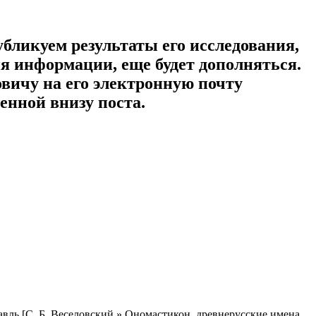
убликуем результаты его исследования,
я информации, еще будет дополняться.
овичу на его электронную почту
енной внизу поста.
авль [С. Б. Веселовский,» Ономастикон, древнерусские имена,