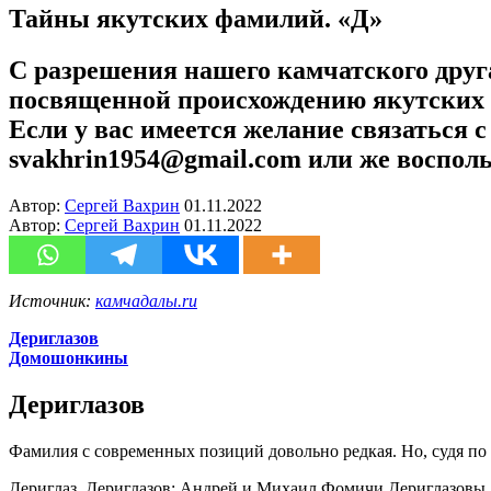
Тайны якутских фамилий. «Д»
С разрешения нашего камчатского друга
посвященной происхождению якутских ф
Если у вас имеется желание связаться 
svakhrin1954@gmail.com или же восполь
Автор:
Сергей Вахрин
01.11.2022
Автор:
Сергей Вахрин
01.11.2022
Источник:
камчадалы.ru
Дериглазов
Домошонкины
Дериглазов
Фамилия с современных позиций довольно редкая. Но, судя по 
Дериглаз, Дериглазов: Андрей и Михаил Фомичи Дериглазовы, б