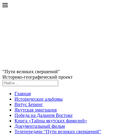
"Пути великих свершений"
Историко-географический проект
Главная
Исторические альбомы
Витус Беринг
Якутская эмиграция
Победа на Дальнем Востоке
Книга «Тайны якутских фамилий»
Документальный фильм
Телепередачи “Пути великих свершений”