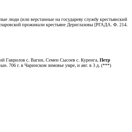
лые люди (или верстанные на государеву службу крестьянский
 Куларовской проживали крестьяне Дериглазовы [РГАДА. Ф. 214.
й Гаврилов с. Вагин, Семен Сысоев с. Куренга,
Петр
 706 г. в Чаринском зимовье умре, и авг. в 3 д. (***)