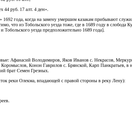
44 руб. 17 алт. 4 ден».
 1692 года, когда на замену умершим казакам прибывают служи
имо, что из Тобольского уезда тоже, где в 1689 году в слобода
ка и Тобольского уезда предположительно 1689 года].
овые: Афанасий Володимиров, Яков Иванов с. Некрасов, Меркури
ромыслов, Конон Гаврилов с. Брянской, Карп Панкратьев, в нын.
чий брат Семен Грезных.
иток реки Олекма, впадающей с правой стороны в реку Лену):
реев.