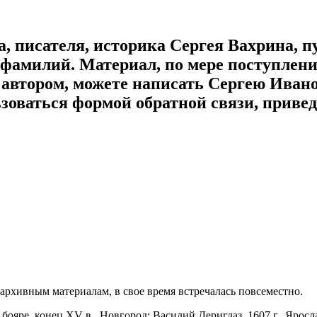
, писателя, историка Сергея Вахрина, п
амилий. Материал, по мере поступлени
с автором, можете написать Сергею Иван
зоваться формой обратной связи, привед
архивным материалам, в свое время встречалась повсеместно.
ояре, конец XV в., Новгород; Василий Дериглаз, 1607 г., Яросл