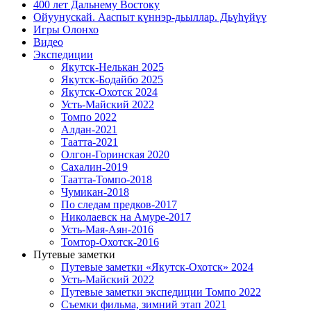
400 лет Дальнему Востоку
Ойуунускай. Ааспыт күннэр-дьыллар. Дьүһүйүү
Игры Олонхо
Видео
Экспедиции
Якутск-Нелькан 2025
Якутск-Бодайбо 2025
Якутск-Охотск 2024
Усть-Майский 2022
Томпо 2022
Алдан-2021
Таатта-2021
Олгон-Горинская 2020
Сахалин-2019
Таатта-Томпо-2018
Чумикан-2018
По следам предков-2017
Николаевск на Амуре-2017
Усть-Мая-Аян-2016
Томтор-Охотск-2016
Путевые заметки
Путевые заметки «Якутск-Охотск» 2024
Усть-Майский 2022
Путевые заметки экспедиции Томпо 2022
Съемки фильма, зимний этап 2021