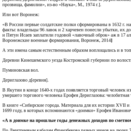
прозвища, фамилии», из-во «Наука», М., 1974 г.].
Или вот Воронеж:
«В России первые солдатские полки сформированы в 1632 г. н
факты: владельцы 96 лавок и 2 харчевен понесли убытки, их д
и Пятун Исаев заплатили годовой «лавочный оброк» аж в 17 ал
Воронежские военные формирования, Воронеж, 2014
]
А эти имена самым естественным образом воплощались и в то
Деревни Кинешемского уезда Костромской губернии по волост
Пуминовская вол.
Дериглазово д[еревня].
В Якутии в конце 1640-х годах появляется торговый человек и
умершего торгового человека Ерофея Дериглазова: челобитная
В книге «Сибирские города. Материала для их истории XVII и X
1699 году, в которых вспоминаются «доимки» Ерофея Иванови
«А в доимке на прошлые годы денежных доходов по сметному
По Дмитриевым кабалам Франзбекова разных чинов на людех 702