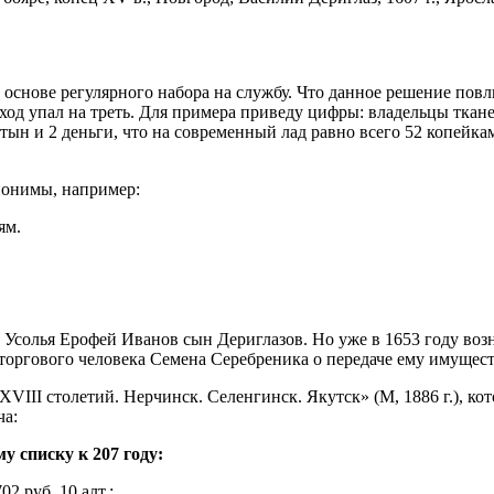
а основе регулярного набора на службу. Что данное решение по
оход упал на треть. Для примера приведу цифры: владельцы ткан
тын и 2 деньги, что на современный лад равно всего 52 копейка
понимы, например:
ям.
з Усолья Ерофей Иванов сын Дериглазов. Но уже в 1653 году во
 торгового человека Семена Серебреника о передаче ему имущес
VIII столетий. Нерчинск. Селенгинск. Якутск» (М, 1886 г.), ко
ча:
 списку к 207 году:
 руб. 10 алт.;