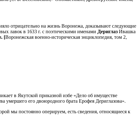
влияло отрицательно на жизнь Воронежа, доказывают следующие
евых лавок в 1633 г. с поэтическими именами
Дериглаз
Ивашка
м
. [
Воронежская военно-историческая энциклопедия, том 2,
зникает в Якутской приказной избе «Дело об имуществе
тва умершего его двоюродного брата Ерофея Дериглазова».
торой мы постоянно оперируем, есть сведения, относящиеся к