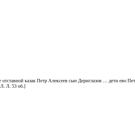
отставной казак Петр Алексеев сын Дериглазов … дети ево Петр
Л. Л. 53 об.]