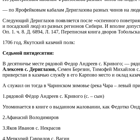
— по Ярофейковым кабалам Дериглазова разных чинов на людех 
Следующий Дериглазов появляется после «оспенного поветрия»
и посадский люд) из разных регионов Сибири. И вполне допуст
Оп. 1. ч. 8. Д. 6894, Л. 147, Переписная книга дворов Тобольс
1706 год, Якутский казачий полк:
Седьмой пятидесятни:
В десятничье месте рядовой Федор Андреев с. Кривого; — ряд
Алексеев с. Дериглазов,
Семен Березин, Тимофей Михайлов с. Ко
приверстан в казачью службу в его Карпово место и оклад каза
А служил он тогда в Чаринском зимовье (река Чара – левый пр
1.рядовой Фёдор Андреев с. Кривого (с. – сын)
Упоминается в книге о выданном жаловании, как Федотко Онд
2.Афанасий Володимиров
3.Яков Иванов с. Некрасов
4.Меркурий Гаврилов с. Вагин