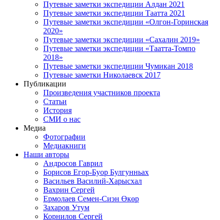
Путевые заметки экспедиции Алдан 2021
Путевые заметки экспедиции Таатта 2021
Путевые заметки экспедиции «Олгон-Горинская
2020»
Путевые заметки экспедиции «Сахалин 2019»
Путевые заметки экспедиции «Таатта-Томпо
2018»
Путевые заметки экспедиции Чумикан 2018
Путевые заметки Николаевск 2017
Публикации
Произведения участников проекта
Статьи
История
СМИ о нас
Медиа
Фотографии
Медиакниги
Наши авторы
Андросов Гаврил
Борисов Егор-Буор Булгунньах
Васильев Василий-Харысхал
Вахрин Сергей
Ермолаев Семен-Сиэн Өкөр
Захаров Утум
Корнилов Сергей