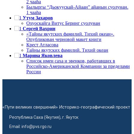
2 чааһа
Былыргы “Дьокуускай-Айаан” айанын суолунан.
1 чааһа
Утум Захаров
Охуоскайга Витус Беринг суолунан
Сергей Вахрин
«Тайны якутских фамилий. Тихий океан».
Опубликован черновой макет книги
Крест Атласова
Тайны якутских фамилий. Тихий океан
Марина Яковлева
Список имен саха и эвенков, работавших в
Российско-Американской Компании за пределами
России
«Пути великих свершений» Историко-географический проект
Республика Саха (Якутия), г. Якутск
Email: info@pvs.rgo.ru