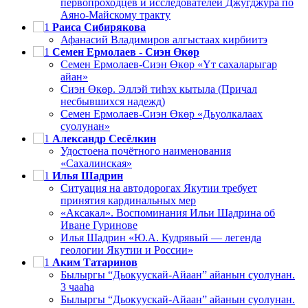
первопроходцев и исследователей Джугджура по
Аяно-Майскому тракту
Раиса Сибирякова
Афанасий Владимиров алгыстаах кирбиитэ
Семен Ермолаев - Сиэн Өкөр
Семен Ермолаев-Сиэн Өкөр «Үт сахаларыгар
айан»
Сиэн Өкөр. Эллэй тиһэх кытыла (Причал
несбывшихся надежд)
Семен Ермолаев-Сиэн Өкөр «Дьуолкалаах
суолунан»
Александр Сесёлкин
Удостоена почётного наименования
«Сахалинская»
Илья Шадрин
Ситуация на автодорогах Якутии требует
принятия кардинальных мер
«Аксакал». Воспоминания Ильи Шадрина об
Иване Гуринове
Илья Шадрин «Ю.А. Кудрявый — легенда
геологии Якутии и России»
Аким Татаринов
Былыргы “Дьокуускай-Айаан” айанын суолунан.
3 чааһа
Былыргы “Дьокуускай-Айаан” айанын суолунан.