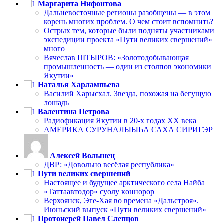
Маргарита Нифонтова
Дальневосточные регионы разобщены — в этом
корень многих проблем. О чем стоит вспомнить?
Острых тем, которые были подняты участниками
экспедиции проекта «Пути великих свершений»
много
Вячеслав ШТЫРОВ: «Золотодобывающая
промышленность — один из столпов экономики
Якутии»
Наталья Харлампьева
Василий Харысхал. Звезда, похожая на бегущую
лошадь
Валентина Петрова
Радиофикация Якутии в 20-х годах ХХ века
АМЕРИКА СУРУНАЛЫЫҺА САХА СИРИГЭР
Алексей Волынец
ДВР: «Довольно весёлая республика»
Пути великих свершений
Настоящее и будущее арктического села Найба
«Таттаавтодор» суолу көннөрөр
Верхоянск, Эге-Хая во времена «Дальстроя».
Июньский выпуск «Пути великих свершений»
Протоиерей Павел Слепцов