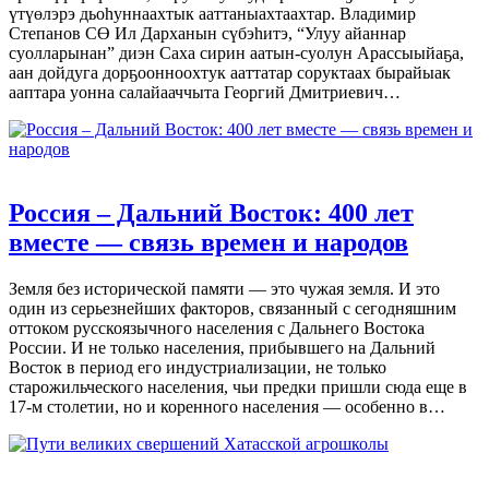
үтүөлэрэ дьоһуннаахтык ааттаныахтаахтар. Владимир
Степанов СӨ Ил Дарханын сүбэһитэ, “Улуу айаннар
суолларынан” диэн Саха сирин аатын-суолун Арассыыйаҕа,
аан дойдуга дорҕоонноохтук ааттатар соруктаах бырайыак
ааптара уонна салайааччыта Георгий Дмитриевич…
Россия – Дальний Восток: 400 лет
вместе — связь времен и народов
Земля без исторической памяти — это чужая земля. И это
один из серьезнейших факторов, связанный с сегодняшним
оттоком русскоязычного населения с Дальнего Востока
России. И не только населения, прибывшего на Дальний
Восток в период его индустриализации, не только
старожильческого населения, чьи предки пришли сюда еще в
17-м столетии, но и коренного населения — особенно в…