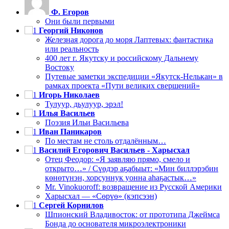
Ф. Егоров
Они были первыми
Георгий Никонов
Железная дорога до моря Лаптевых: фантастика
или реальность
400 лет г. Якутску и российскому Дальнему
Востоку
Путевые заметки экспедиции «Якутск-Нелькан» в
рамках проекта «Пути великих свершений»
Игорь Николаев
Тулуур, дьулуур, эрэл!
Илья Васильев
Поэзия Ильи Васильева
Иван Паникаров
По местам не столь отдалённым…
Василий Егорович Васильев - Харысхал
Отец Феодор: «Я заявляю прямо, смело и
открыто…» / Сүөдэр аҕабыыт: «Мин биллэрэбин
көнөтүнэн, хорсуннук уонна аһаҕастык…»
Mr. Vinokuoroff: возвращение из Русской Америки
Харысхал — «Сөрүө» (кэпсээн)
Сергей Корнилов
Шпионский Владивосток: от прототипа Джеймса
Бонда до основателя микроэлектроники