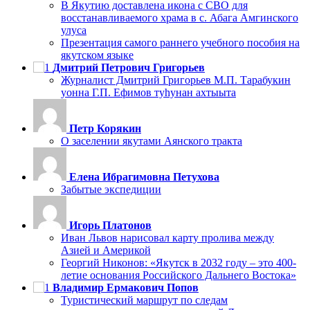
В Якутию доставлена икона с СВО для
восстанавливаемого храма в с. Абага Амгинского
улуса
Презентация самого раннего учебного пособия на
якутском языке
Дмитрий Петрович Григорьев
Журналист Дмитрий Григорьев М.П. Тарабукин
уонна Г.П. Ефимов туһунан ахтыыта
Петр Корякин
О заселении якутами Аянского тракта
Елена Ибрагимовна Петухова
Забытые экспедиции
Игорь Платонов
Иван Львов нарисовал карту пролива между
Азией и Америкой
Георгий Никонов: «Якутск в 2032 году – это 400-
летие основания Российского Дальнего Востока»
Владимир Ермакович Попов
Туристический маршрут по следам