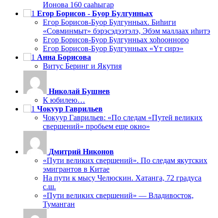
Ионова 160 сааһыгар
Егор Борисов - Буор Булгунньах
Егор Борисов-Буор Булгунньах. Биһиги
«Совминмыт» бэрэсэдээтэлэ, Эбэм маллаах иһитэ
Егор Борисов-Буор Булгунньах хоһоонноро
Егор Борисов-Буор Булгунньах «Үт сирэ»
Анна Борисова
Витус Беринг и Якутия
Николай Бушнев
К юбилею…
Чокуур Гаврильев
Чокуур Гаврильев: «По следам «Путей великих
свершений» пробьем еще окно»
Дмитрий Никонов
«Пути великих свершений». По следам якутских
эмигрантов в Китае
На пути к мысу Челюскин. Хатанга, 72 градуса
с.ш.
«Пути великих свершений» — Владивосток,
Туманган