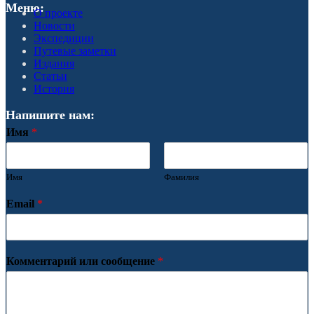
Меню:
О проекте
Новости
Экспедиции
Путевые заметки
Издания
Статьи
История
Напишите нам:
Имя
*
Имя
Фамилия
Email
*
Комментарий или сообщение
*