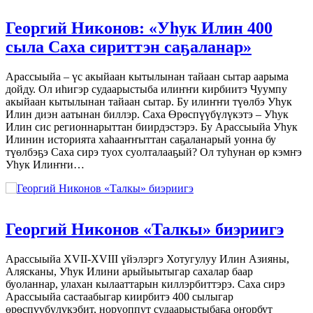
Георгий Никонов: «Уһук Илин 400
сыла Саха сириттэн саҕаланар»
Арассыыйа – үс акыйаан кытылынан тайаан сытар аарыма
дойду. Ол иһигэр судаарыстыба илиҥҥи кирбиитэ Чуумпу
акыйаан кытылы­нан тайаан сытар. Бу илиҥҥи түөлбэ Уһук
Илин диэн аатынан биллэр. Саха Өрөспүүбүлүкэтэ – Уһук
Илин сис регионнарыттан биирдэстэрэ. Бу Арассыыйа Уһук
Илинин историята ха­һааҥҥыттан саҕаланарый уонна бу
түөлбэҕэ Саха сирэ туох суолталааҕый? Ол туһунан өр кэмҥэ
Уһук Илиҥҥи…
Георгий Никонов «Талкы» биэриигэ
Арассыыйа XVII-XVIII үйэлэргэ Хотугулуу Илин Азияны,
Алясканы, Уһук Илини арыйыытыгар сахалар баар
буоланнар, улахан кылааттарын киллэрбиттэрэ. Саха сирэ
Арассыыйа састаабыгар киирбитэ 400 сылыгар
өрөспүүбүлүкэбит, норуоппут судаарыстыбаҕа оҥорбут