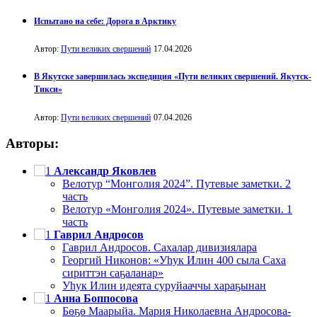
Испытано на себе: Дорога в Арктику
Автор:
Пути великих свершений
17.04.2026
В Якутске завершилась экспедиция «Пути великих свершений. Якутск-
Тикси»
Автор:
Пути великих свершений
07.04.2026
Авторы:
Александр Яковлев
Велотур “Монголия 2024”. Путевые заметки. 2
часть
Велотур «Монголия 2024». Путевые заметки. 1
часть
Гаврил Андросов
Гаврил Андросов. Сахалар дивизиялара
Георгий Никонов: «Уһук Илин 400 сыла Саха
сириттэн саҕаланар»
Уһук Илин идеята суруйааччы хараҕынан
Анна Боппосова
Бөҕө Маарыйа. Мария Николаевна Андросова-