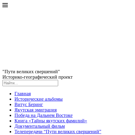
"Пути великих свершений"
Историко-географический проект
Главная
Исторические альбомы
Витус Беринг
Якутская эмиграция
Победа на Дальнем Востоке
Книга «Тайны якутских фамилий»
Документальный фильм
Телепередачи “Пути великих свершений”