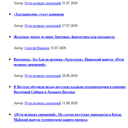
Автор:
Пути великих свершений
31.07.2026
«Таттаавтодор» суолу көннөрөр
Автор:
Пути великих свершений
27.07.2026
Железная дорога до моря Лаптевых: фантастика или реальность
Автор:
Георгий Никонов
25.07.2026
Верхоянск, Эге-Хая во времена «Дальстроя». Июньский выпуск «Пути
великих свершений»
Автор:
Пути великих свершений
26.06.2026
В Якутске обсудили вклад якутских казаков-землепроходцев в освоение
Восточной Сибири и Дальнего Востока
Автор:
Пути великих свершений
11.06.2026
«Пути великих свершений». По следам якутских эмигрантов в Китае.
Майский выпуск телепередачи нашего проекта