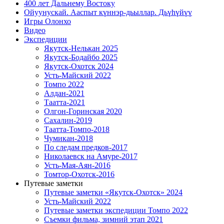
400 лет Дальнему Востоку
Ойуунускай. Ааспыт күннэр-дьыллар. Дьүһүйүү
Игры Олонхо
Видео
Экспедиции
Якутск-Нелькан 2025
Якутск-Бодайбо 2025
Якутск-Охотск 2024
Усть-Майский 2022
Томпо 2022
Алдан-2021
Таатта-2021
Олгон-Горинская 2020
Сахалин-2019
Таатта-Томпо-2018
Чумикан-2018
По следам предков-2017
Николаевск на Амуре-2017
Усть-Мая-Аян-2016
Томтор-Охотск-2016
Путевые заметки
Путевые заметки «Якутск-Охотск» 2024
Усть-Майский 2022
Путевые заметки экспедиции Томпо 2022
Съемки фильма, зимний этап 2021