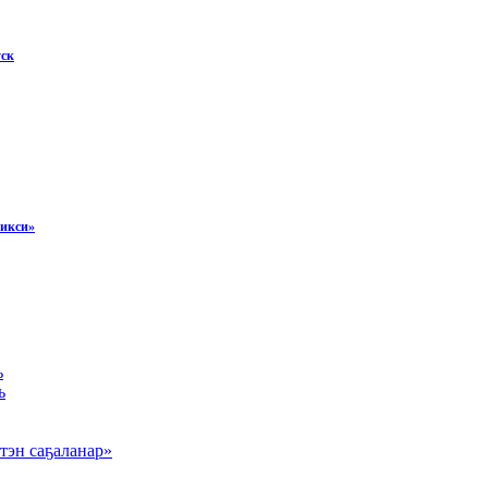
уск
Тикси»
ь
ь
тэн саҕаланар»