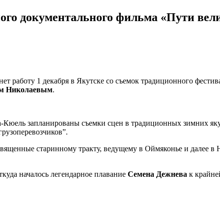
ного документального фильма «Пути вел
ет работу 1 декабря в Якутске со съемок традиционного фестив
м Николаевым
.
ора-Кюель запланированы съемки сцен в традиционных зимних як
рузоперевозчиков”.
священные старинному тракту, ведущему в Оймяконье и далее 
ткуда началось легендарное плавание
Семена Дежнева
к крайней