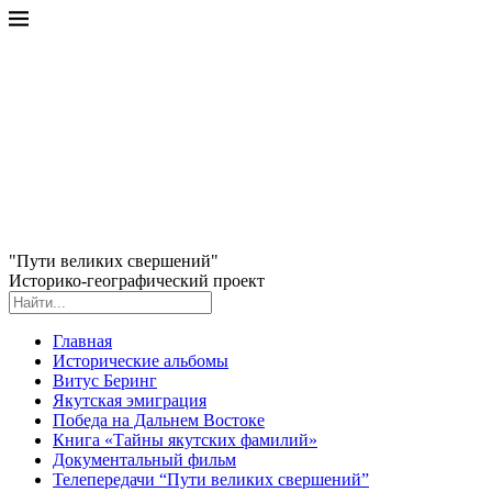
"Пути великих свершений"
Историко-географический проект
Главная
Исторические альбомы
Витус Беринг
Якутская эмиграция
Победа на Дальнем Востоке
Книга «Тайны якутских фамилий»
Документальный фильм
Телепередачи “Пути великих свершений”