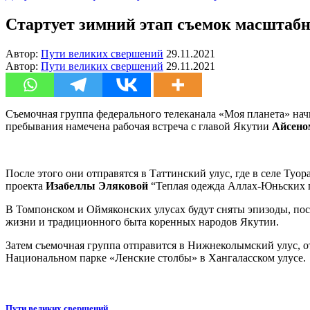
Стартует зимний этап съемок масштаб
Автор:
Пути великих свершений
29.11.2021
Автор:
Пути великих свершений
29.11.2021
Съемочная группа федерального телеканала «Моя планета» начн
пребывания намечена рабочая встреча с главой Якутии
Айсено
После этого они отправятся в Таттинский улус, где в селе Ту
проекта
Изабеллы Эляковой
“Теплая одежда Аллах-Юньских г
В Томпонском и Оймяконских улусах будут сняты эпизоды, по
жизни и традиционного быта коренных народов Якутии.
Затем съемочная группа отправится в Нижнеколымский улус, о
Национальном парке «Ленские столбы» в Хангаласском улусе.
Пути великих свершений