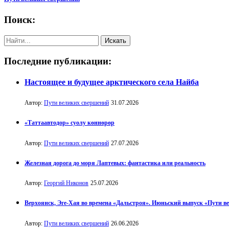
Поиск:
Последние публикации:
Настоящее и будущее арктического села Найба
Автор:
Пути великих свершений
31.07.2026
«Таттаавтодор» суолу көннөрөр
Автор:
Пути великих свершений
27.07.2026
Железная дорога до моря Лаптевых: фантастика или реальность
Автор:
Георгий Никонов
25.07.2026
Верхоянск, Эге-Хая во времена «Дальстроя». Июньский выпуск «Пути в
Автор:
Пути великих свершений
26.06.2026