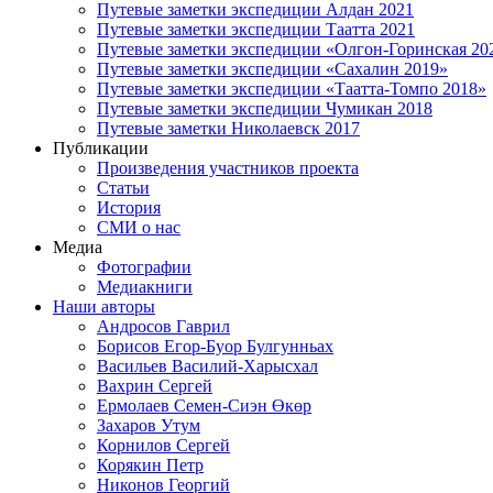
Путевые заметки экспедиции Алдан 2021
Путевые заметки экспедиции Таатта 2021
Путевые заметки экспедиции «Олгон-Горинская 20
Путевые заметки экспедиции «Сахалин 2019»
Путевые заметки экспедиции «Таатта-Томпо 2018»
Путевые заметки экспедиции Чумикан 2018
Путевые заметки Николаевск 2017
Публикации
Произведения участников проекта
Статьи
История
СМИ о нас
Медиа
Фотографии
Медиакниги
Наши авторы
Андросов Гаврил
Борисов Егор-Буор Булгунньах
Васильев Василий-Харысхал
Вахрин Сергей
Ермолаев Семен-Сиэн Өкөр
Захаров Утум
Корнилов Сергей
Корякин Петр
Никонов Георгий