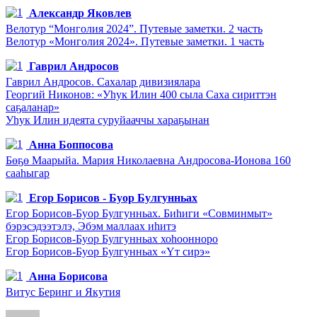
Александр Яковлев
Велотур “Монголия 2024”. Путевые заметки. 2 часть
Велотур «Монголия 2024». Путевые заметки. 1 часть
Гаврил Андросов
Гаврил Андросов. Сахалар дивизиялара
Георгий Никонов: «Уһук Илин 400 сыла Саха сириттэн
саҕаланар»
Уһук Илин идеята суруйааччы хараҕынан
Анна Боппосова
Бөҕө Маарыйа. Мария Николаевна Андросова-Ионова 160
сааһыгар
Егор Борисов - Буор Булгунньах
Егор Борисов-Буор Булгунньах. Биһиги «Совминмыт»
бэрэсэдээтэлэ, Эбэм маллаах иһитэ
Егор Борисов-Буор Булгунньах хоһоонноро
Егор Борисов-Буор Булгунньах «Үт сирэ»
Анна Борисова
Витус Беринг и Якутия