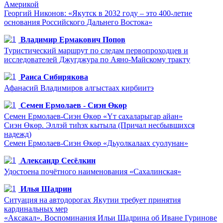
Америкой
Георгий Никонов: «Якутск в 2032 году – это 400-летие
основания Российского Дальнего Востока»
Владимир Ермакович Попов
Туристический маршрут по следам первопроходцев и
исследователей Джугджура по Аяно-Майскому тракту
Раиса Сибирякова
Афанасий Владимиров алгыстаах кирбиитэ
Семен Ермолаев - Сиэн Өкөр
Семен Ермолаев-Сиэн Өкөр «Үт сахаларыгар айан»
Сиэн Өкөр. Эллэй тиһэх кытыла (Причал несбывшихся
надежд)
Семен Ермолаев-Сиэн Өкөр «Дьуолкалаах суолунан»
Александр Сесёлкин
Удостоена почётного наименования «Сахалинская»
Илья Шадрин
Ситуация на автодорогах Якутии требует принятия
кардинальных мер
«Аксакал». Воспоминания Ильи Шадрина об Иване Гуринове