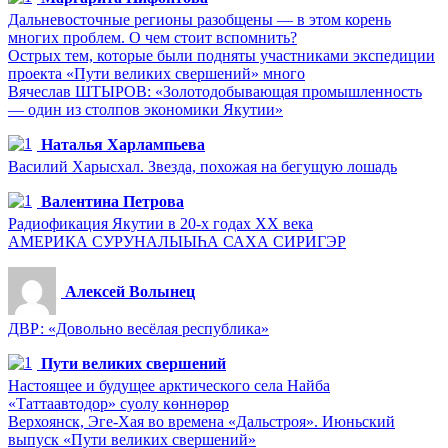
Дальневосточные регионы разобщены — в этом корень
многих проблем. О чем стоит вспомнить?
Острых тем, которые были подняты участниками экспедиции
проекта «Пути великих свершений» много
Вячеслав ШТЫРОВ: «Золотодобывающая промышленность
— один из столпов экономики Якутии»
Наталья Харлампьева
Василий Харысхал. Звезда, похожая на бегущую лошадь
Валентина Петрова
Радиофикация Якутии в 20-х годах ХХ века
АМЕРИКА СУРУНАЛЫЫҺА САХА СИРИГЭР
Алексей Волынец
ДВР: «Довольно весёлая республика»
Пути великих свершений
Настоящее и будущее арктического села Найба
«Таттаавтодор» суолу көннөрөр
Верхоянск, Эге-Хая во времена «Дальстроя». Июньский
выпуск «Пути великих свершений»