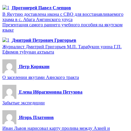
Протоиерей Павел Слепцов
В Якутию доставлена икона с СВО для восстанавливаемого
храма в с. Абага Амгинского улуса
Презентация самого раннего учебного пособия на якутском
языке
Дмитрий Петрович Григорьев
Журналист Дмитрий Григорьев М.П. Тарабукин уонна Г.П.
Ефимов туһунан ахтыыта
Петр Корякин
О заселении якутами Аянского тракта
Елена Ибрагимовна Петухова
Забытые экспедиции
Игорь Платонов
Иван Львов нарисовал карту пролива между Азией и