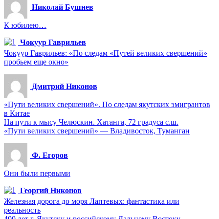
Николай Бушнев
К юбилею…
Чокуур Гаврильев
Чокуур Гаврильев: «По следам «Путей великих свершений»
пробьем еще окно»
Дмитрий Никонов
«Пути великих свершений». По следам якутских эмигрантов
в Китае
На пути к мысу Челюскин. Хатанга, 72 градуса с.ш.
«Пути великих свершений» — Владивосток, Туманган
Ф. Егоров
Они были первыми
Георгий Никонов
Железная дорога до моря Лаптевых: фантастика или
реальность
400 лет г. Якутску и российскому Дальнему Востоку