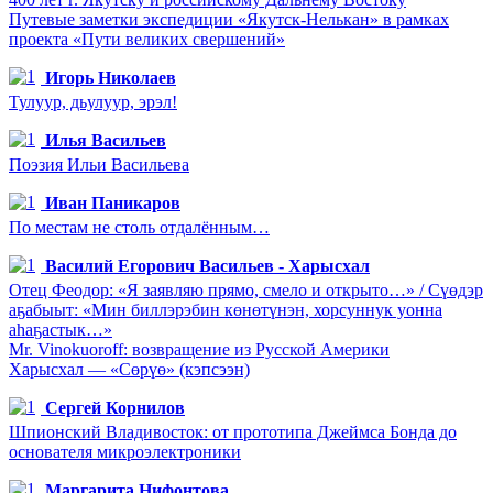
Путевые заметки экспедиции «Якутск-Нелькан» в рамках
проекта «Пути великих свершений»
Игорь Николаев
Тулуур, дьулуур, эрэл!
Илья Васильев
Поэзия Ильи Васильева
Иван Паникаров
По местам не столь отдалённым…
Василий Егорович Васильев - Харысхал
Отец Феодор: «Я заявляю прямо, смело и открыто…» / Сүөдэр
аҕабыыт: «Мин биллэрэбин көнөтүнэн, хорсуннук уонна
аһаҕастык…»
Mr. Vinokuoroff: возвращение из Русской Америки
Харысхал — «Сөрүө» (кэпсээн)
Сергей Корнилов
Шпионский Владивосток: от прототипа Джеймса Бонда до
основателя микроэлектроники
Маргарита Нифонтова