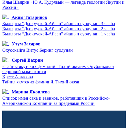
Илья Шадрин «Ю.А. Кудрявый — легенда геологии Якутии и
России»
Аким Татаринов
Былыргы “Дьокуускай-Айаан” айанын суолунан. 3 чааһа
Былыргы “Дьокуускай-Айаан” айанын суолунан. 2 чааһа
Былыргы “Дьокуускай-Айаан” айанын суолунан. 1 чааһа
Утум Захаров
Охуоскайга Витус Беринг суолунан
Сергей Вахрин
«Тайны якутских фамилий. Тихий океан». Опубликован
черновой макет книги
Крест Атласова
Тайны якутских фамилий. Тихий океан
Марина Яковлева
Список имен саха и эвенков, работавших в Российско-
Американской Компании за пределами России