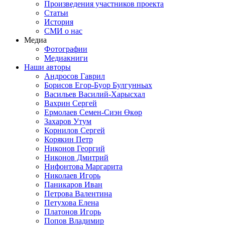
Произведения участников проекта
Статьи
История
СМИ о нас
Медиа
Фотографии
Медиакниги
Наши авторы
Андросов Гаврил
Борисов Егор-Буор Булгунньах
Васильев Василий-Харысхал
Вахрин Сергей
Ермолаев Семен-Сиэн Өкөр
Захаров Утум
Корнилов Сергей
Корякин Петр
Никонов Георгий
Никонов Дмитрий
Нифонтова Маргарита
Николаев Игорь
Паникаров Иван
Петрова Валентина
Петухова Елена
Платонов Игорь
Попов Владимир