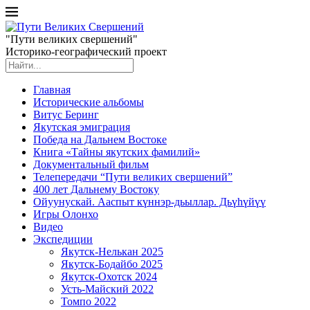
"Пути великих свершений"
Историко-географический проект
Главная
Исторические альбомы
Витус Беринг
Якутская эмиграция
Победа на Дальнем Востоке
Книга «Тайны якутских фамилий»
Документальный фильм
Телепередачи “Пути великих свершений”
400 лет Дальнему Востоку
Ойуунускай. Ааспыт күннэр-дьыллар. Дьүһүйүү
Игры Олонхо
Видео
Экспедиции
Якутск-Нелькан 2025
Якутск-Бодайбо 2025
Якутск-Охотск 2024
Усть-Майский 2022
Томпо 2022