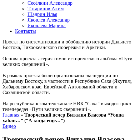
Сесёлкин Александр
Татаринов Аким
Шадрин Илья
Яковлев Александр
Яковлева Марина
Контакты
Проект по систематизации и обобщению истории Дальнего
Востока, Тихоокеанского побережья и Арктики.
Основа проекта - серия томов исторического альбома «Пути
великих свершений».
В рамках проекта были организованы экспедиции по
Дальнему Востоку, в частности в Республике Саха (Якутия),
Хабаровском крае, Еврейской Автономной области и
Сахалинской области.
На республиканском телеканале НВК "Саха" выходит цикл
телепередач «Пути великих свершений».
Главная
»
Творческий вечер Виталия Власова “Уонна
хаһан…” (“А когда еще…”)
Видео
Творческий вечер Виталия Власова