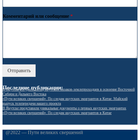
Комментарий или сообщение
*
Отправить
Последние публикации:
В Якутске обсудили вклад якутских казаков-землепроходцев в освоение Восточной
Сибири и Дальнего Востока
«Пути великих свершений». По следам якутских эмигрантов в Китае. Майский
выпуск телепередачи нашего проекта
В Якутске представили уникальные документы о первых якутских эмигрантах
«Пути великих свершений». По следам якутских эмигрантов в Китае
@2022 — Пути великих свершений