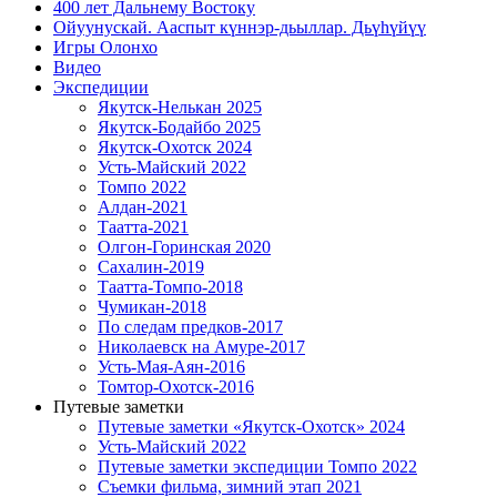
400 лет Дальнему Востоку
Ойуунускай. Ааспыт күннэр-дьыллар. Дьүһүйүү
Игры Олонхо
Видео
Экспедиции
Якутск-Нелькан 2025
Якутск-Бодайбо 2025
Якутск-Охотск 2024
Усть-Майский 2022
Томпо 2022
Алдан-2021
Таатта-2021
Олгон-Горинская 2020
Сахалин-2019
Таатта-Томпо-2018
Чумикан-2018
По следам предков-2017
Николаевск на Амуре-2017
Усть-Мая-Аян-2016
Томтор-Охотск-2016
Путевые заметки
Путевые заметки «Якутск-Охотск» 2024
Усть-Майский 2022
Путевые заметки экспедиции Томпо 2022
Съемки фильма, зимний этап 2021