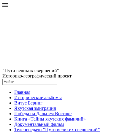
"Пути великих свершений"
Историко-географический проект
Главная
Исторические альбомы
Витус Беринг
Якутская эмиграция
Победа на Дальнем Востоке
Книга «Тайны якутских фамилий»
Документальный фильм
Телепередачи “Пути великих свершений”