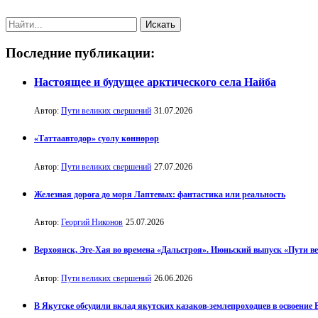
Последние публикации:
Настоящее и будущее арктического села Найба
Автор:
Пути великих свершений
31.07.2026
«Таттаавтодор» суолу көннөрөр
Автор:
Пути великих свершений
27.07.2026
Железная дорога до моря Лаптевых: фантастика или реальность
Автор:
Георгий Никонов
25.07.2026
Верхоянск, Эге-Хая во времена «Дальстроя». Июньский выпуск «Пути в
Автор:
Пути великих свершений
26.06.2026
В Якутске обсудили вклад якутских казаков-землепроходцев в освоение