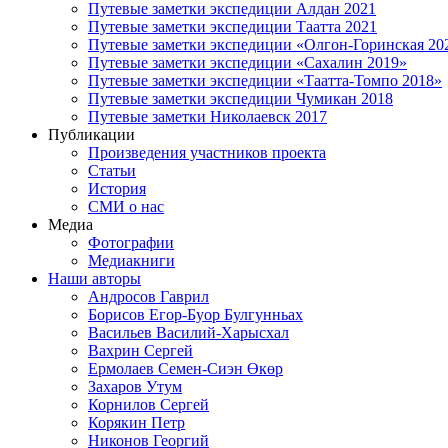
Путевые заметки экспедиции Алдан 2021
Путевые заметки экспедиции Таатта 2021
Путевые заметки экспедиции «Олгон-Горинская 20
Путевые заметки экспедиции «Сахалин 2019»
Путевые заметки экспедиции «Таатта-Томпо 2018»
Путевые заметки экспедиции Чумикан 2018
Путевые заметки Николаевск 2017
Публикации
Произведения участников проекта
Статьи
История
СМИ о нас
Медиа
Фотографии
Медиакниги
Наши авторы
Андросов Гаврил
Борисов Егор-Буор Булгунньах
Васильев Василий-Харысхал
Вахрин Сергей
Ермолаев Семен-Сиэн Өкөр
Захаров Утум
Корнилов Сергей
Корякин Петр
Никонов Георгий