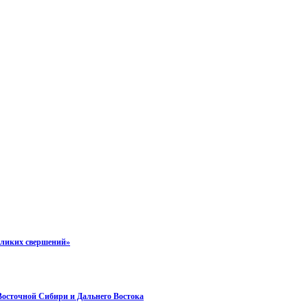
еликих свершений»
 Восточной Сибири и Дальнего Востока