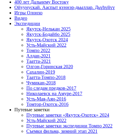
400 лет Дальнему Востоку
Ойуунускай. Ааспыт күннэр-дьыллар. Дьүһүйүү
Игры Олонхо
Видео
Экспедиции
Якутск-Нелькан 2025
Якутск-Бодайбо 2025
Якутск-Охотск 2024
Усть-Майский 2022
Томпо 2022
Алдан-2021
Таатта-2021
Олгон-Горинская 2020
Сахалин-2019
Таатта-Томпо-2018
Чумикан-2018
По следам предков-2017
Николаевск на Амуре-2017
Усть-Мая-Аян-2016
Томтор-Охотск-2016
Путевые заметки
Путевые заметки «Якутск-Охотск» 2024
Усть-Майский 2022
Путевые заметки экспедиции Томпо 2022
Съемки фильма, зимний этап 2021