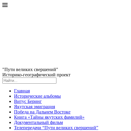
"Пути великих свершений"
Историко-географический проект
Главная
Исторические альбомы
Витус Беринг
Якутская эмиграция
Победа на Дальнем Востоке
Книга «Тайны якутских фамилий»
Документальный фильм
Телепередачи “Пути великих свершений”