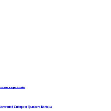
еликих свершений»
 Восточной Сибири и Дальнего Востока