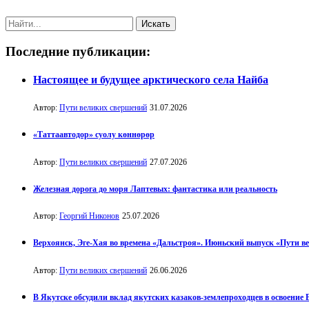
Последние публикации:
Настоящее и будущее арктического села Найба
Автор:
Пути великих свершений
31.07.2026
«Таттаавтодор» суолу көннөрөр
Автор:
Пути великих свершений
27.07.2026
Железная дорога до моря Лаптевых: фантастика или реальность
Автор:
Георгий Никонов
25.07.2026
Верхоянск, Эге-Хая во времена «Дальстроя». Июньский выпуск «Пути в
Автор:
Пути великих свершений
26.06.2026
В Якутске обсудили вклад якутских казаков-землепроходцев в освоение