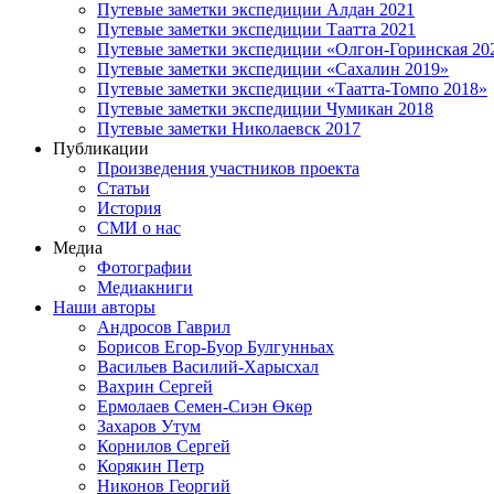
Путевые заметки экспедиции Алдан 2021
Путевые заметки экспедиции Таатта 2021
Путевые заметки экспедиции «Олгон-Горинская 20
Путевые заметки экспедиции «Сахалин 2019»
Путевые заметки экспедиции «Таатта-Томпо 2018»
Путевые заметки экспедиции Чумикан 2018
Путевые заметки Николаевск 2017
Публикации
Произведения участников проекта
Статьи
История
СМИ о нас
Медиа
Фотографии
Медиакниги
Наши авторы
Андросов Гаврил
Борисов Егор-Буор Булгунньах
Васильев Василий-Харысхал
Вахрин Сергей
Ермолаев Семен-Сиэн Өкөр
Захаров Утум
Корнилов Сергей
Корякин Петр
Никонов Георгий