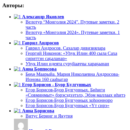
Авторы:
Александр Яковлев
Велотур “Монголия 2024”. Путевые заметки. 2
часть
Велотур «Монголия 2024». Путевые заметки. 1
часть
Гаврил Андросов
Гаврил Андросов. Сахалар дивизиялара
Георгий Никонов: «Уһук Илин 400 сыла Саха
сириттэн саҕаланар»
Уһук Илин идеята суруйааччы хараҕынан
Анна Боппосова
Бөҕө Маарыйа. Мария Николаевна Андросова-
Ионова 160 сааһыгар
Егор Борисов - Буор Булгунньах
Егор Борисов-Буор Булгунньах. Биһиги
«Совминмыт» бэрэсэдээтэлэ, Эбэм маллаах иһитэ
Егор Борисов-Буор Булгунньах хоһоонноро
Егор Борисов-Буор Булгунньах «Үт сирэ»
Анна Борисова
Витус Беринг и Якутия