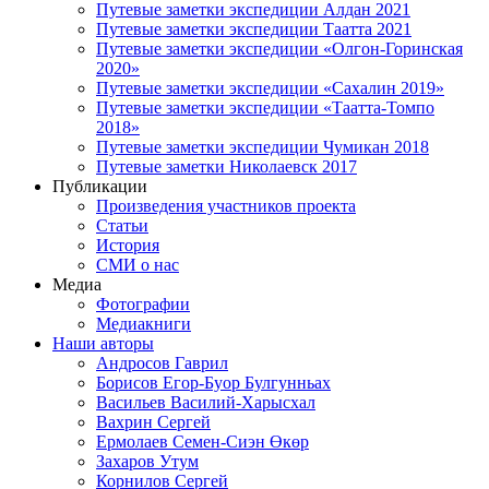
Путевые заметки экспедиции Алдан 2021
Путевые заметки экспедиции Таатта 2021
Путевые заметки экспедиции «Олгон-Горинская
2020»
Путевые заметки экспедиции «Сахалин 2019»
Путевые заметки экспедиции «Таатта-Томпо
2018»
Путевые заметки экспедиции Чумикан 2018
Путевые заметки Николаевск 2017
Публикации
Произведения участников проекта
Статьи
История
СМИ о нас
Медиа
Фотографии
Медиакниги
Наши авторы
Андросов Гаврил
Борисов Егор-Буор Булгунньах
Васильев Василий-Харысхал
Вахрин Сергей
Ермолаев Семен-Сиэн Өкөр
Захаров Утум
Корнилов Сергей