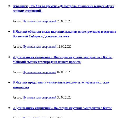
Верхоянск, Эге-Хая во времена «Дальстроя». Июньский выпуск «Пути
великих свершений»
Автор:
Пути великих свершений
26.06.2026
В Якутске обсудили вклад якутских казаков-землепроходцев в освоение
Восточной Сибири и Дальнего Востока
Автор:
Пути великих свершений
11.06.2026
«Пути великих свершений». По следам якутских эмигрантов в Китае.
Майский выпуск телепередачи нашего проекта
Автор:
Пути великих свершений
07.06.2026
В Якутске представили уникальные документы о первых якутских
эмигрантах
Автор:
Пути великих свершений
30.05.2026
«Пути великих свершений». По следам якутских эмигрантов в Китае