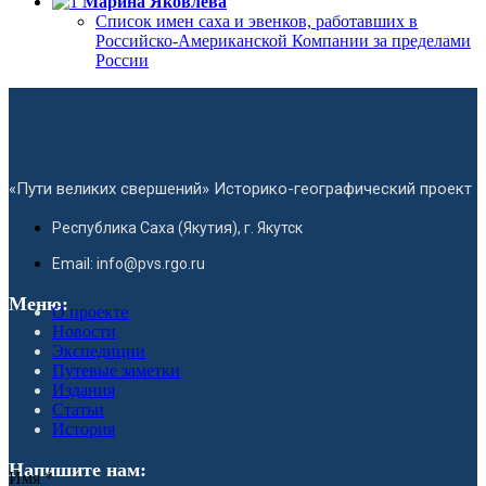
Марина Яковлева
Список имен саха и эвенков, работавших в
Российско-Американской Компании за пределами
России
«Пути великих свершений» Историко-географический проект
Республика Саха (Якутия), г. Якутск
Email: info@pvs.rgo.ru
Меню:
О проекте
Новости
Экспедиции
Путевые заметки
Издания
Статьи
История
Напишите нам:
Имя
*