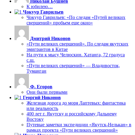
Николай Бушнев
К юбилею…
Чокуур Гаврильев
Чокуур Гаврильев: «По следам «Путей великих
свершений» пробьем еще окно»
Дмитрий Никонов
«Пути великих свершений». По следам якутских
эмигрантов в Китае
На пути к мысу Челюскин. Хатанга, 72 градуса
с.ш.
«Пути великих свершений» — Владивосток,
Туманган
Ф. Егоров
Они были первыми
Георгий Никонов
Железная дорога до моря Лаптевых: фантастика
или реальность
400 лет г. Якутску и российскому Дальнему
Востоку
Путевые заметки экспедиции «Якутск-Нелькан» в
рамках проекта «Пути великих свершений»