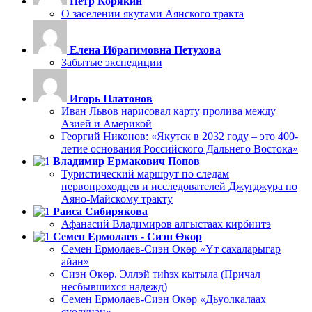
Петр Корякин
О заселении якутами Аянского тракта
Елена Ибрагимовна Петухова
Забытые экспедиции
Игорь Платонов
Иван Львов нарисовал карту пролива между
Азией и Америкой
Георгий Никонов: «Якутск в 2032 году – это 400-
летие основания Российского Дальнего Востока»
Владимир Ермакович Попов
Туристический маршрут по следам
первопроходцев и исследователей Джугджура по
Аяно-Майскому тракту
Раиса Сибирякова
Афанасий Владимиров алгыстаах кирбиитэ
Семен Ермолаев - Сиэн Өкөр
Семен Ермолаев-Сиэн Өкөр «Үт сахаларыгар
айан»
Сиэн Өкөр. Эллэй тиһэх кытыла (Причал
несбывшихся надежд)
Семен Ермолаев-Сиэн Өкөр «Дьуолкалаах
суолунан»