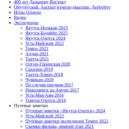
400 лет Дальнему Востоку
Ойуунускай. Ааспыт күннэр-дьыллар. Дьүһүйүү
Игры Олонхо
Видео
Экспедиции
Якутск-Нелькан 2025
Якутск-Бодайбо 2025
Якутск-Охотск 2024
Усть-Майский 2022
Томпо 2022
Алдан-2021
Таатта-2021
Олгон-Горинская 2020
Сахалин-2019
Таатта-Томпо-2018
Чумикан-2018
По следам предков-2017
Николаевск на Амуре-2017
Усть-Мая-Аян-2016
Томтор-Охотск-2016
Путевые заметки
Путевые заметки «Якутск-Охотск» 2024
Усть-Майский 2022
Путевые заметки экспедиции Томпо 2022
Съемки фильма, зимний этап 2021