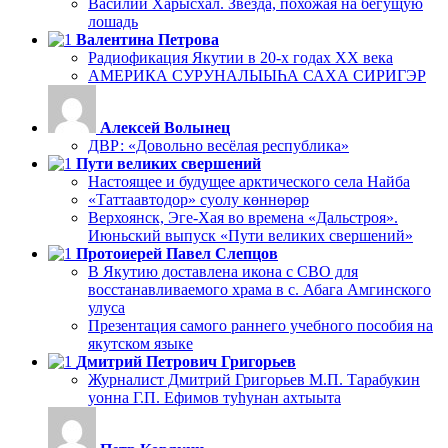
Василий Харысхал. Звезда, похожая на бегущую
лошадь
Валентина Петрова
Радиофикация Якутии в 20-х годах ХХ века
АМЕРИКА СУРУНАЛЫЫҺА САХА СИРИГЭР
Алексей Волынец
ДВР: «Довольно весёлая республика»
Пути великих свершений
Настоящее и будущее арктического села Найба
«Таттаавтодор» суолу көннөрөр
Верхоянск, Эге-Хая во времена «Дальстроя».
Июньский выпуск «Пути великих свершений»
Протоиерей Павел Слепцов
В Якутию доставлена икона с СВО для
восстанавливаемого храма в с. Абага Амгинского
улуса
Презентация самого раннего учебного пособия на
якутском языке
Дмитрий Петрович Григорьев
Журналист Дмитрий Григорьев М.П. Тарабукин
уонна Г.П. Ефимов туһунан ахтыыта