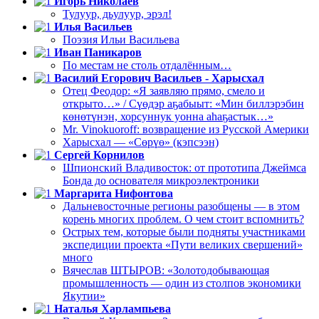
Игорь Николаев
Тулуур, дьулуур, эрэл!
Илья Васильев
Поэзия Ильи Васильева
Иван Паникаров
По местам не столь отдалённым…
Василий Егорович Васильев - Харысхал
Отец Феодор: «Я заявляю прямо, смело и
открыто…» / Сүөдэр аҕабыыт: «Мин биллэрэбин
көнөтүнэн, хорсуннук уонна аһаҕастык…»
Mr. Vinokuoroff: возвращение из Русской Америки
Харысхал — «Сөрүө» (кэпсээн)
Сергей Корнилов
Шпионский Владивосток: от прототипа Джеймса
Бонда до основателя микроэлектроники
Маргарита Нифонтова
Дальневосточные регионы разобщены — в этом
корень многих проблем. О чем стоит вспомнить?
Острых тем, которые были подняты участниками
экспедиции проекта «Пути великих свершений»
много
Вячеслав ШТЫРОВ: «Золотодобывающая
промышленность — один из столпов экономики
Якутии»
Наталья Харлампьева