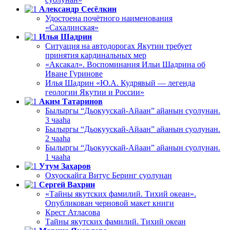
Александр Сесёлкин
Удостоена почётного наименования
«Сахалинская»
Илья Шадрин
Ситуация на автодорогах Якутии требует
принятия кардинальных мер
«Аксакал». Воспоминания Ильи Шадрина об
Иване Гуринове
Илья Шадрин «Ю.А. Кудрявый — легенда
геологии Якутии и России»
Аким Татаринов
Былыргы “Дьокуускай-Айаан” айанын суолунан.
3 чааһа
Былыргы “Дьокуускай-Айаан” айанын суолунан.
2 чааһа
Былыргы “Дьокуускай-Айаан” айанын суолунан.
1 чааһа
Утум Захаров
Охуоскайга Витус Беринг суолунан
Сергей Вахрин
«Тайны якутских фамилий. Тихий океан».
Опубликован черновой макет книги
Крест Атласова
Тайны якутских фамилий. Тихий океан