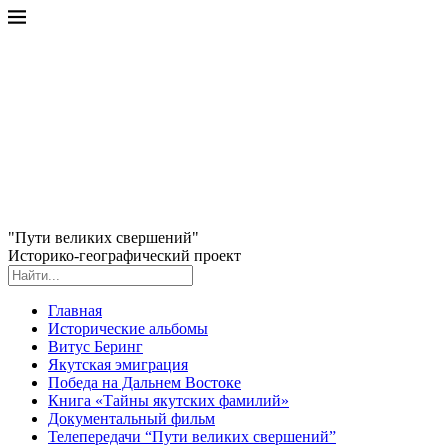
"Пути великих свершений"
Историко-географический проект
Главная
Исторические альбомы
Витус Беринг
Якутская эмиграция
Победа на Дальнем Востоке
Книга «Тайны якутских фамилий»
Документальный фильм
Телепередачи “Пути великих свершений”