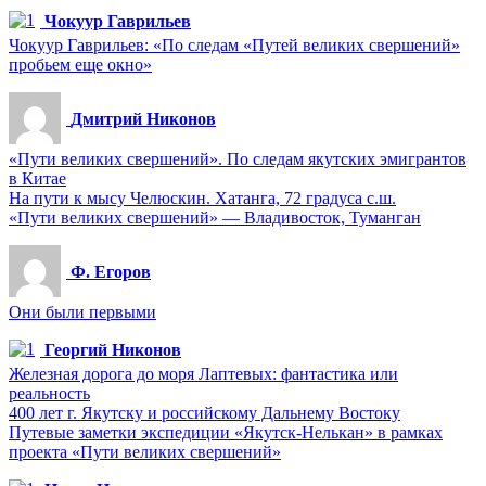
Чокуур Гаврильев
Чокуур Гаврильев: «По следам «Путей великих свершений»
пробьем еще окно»
Дмитрий Никонов
«Пути великих свершений». По следам якутских эмигрантов
в Китае
На пути к мысу Челюскин. Хатанга, 72 градуса с.ш.
«Пути великих свершений» — Владивосток, Туманган
Ф. Егоров
Они были первыми
Георгий Никонов
Железная дорога до моря Лаптевых: фантастика или
реальность
400 лет г. Якутску и российскому Дальнему Востоку
Путевые заметки экспедиции «Якутск-Нелькан» в рамках
проекта «Пути великих свершений»