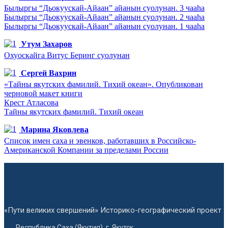
Былыргы “Дьокуускай-Айаан” айанын суолунан. 3 чааһа
Былыргы “Дьокуускай-Айаан” айанын суолунан. 2 чааһа
Былыргы “Дьокуускай-Айаан” айанын суолунан. 1 чааһа
Утум Захаров
Охуоскайга Витус Беринг суолунан
Сергей Вахрин
«Тайны якутских фамилий. Тихий океан». Опубликован
черновой макет книги
Крест Атласова
Тайны якутских фамилий. Тихий океан
Марина Яковлева
Список имен саха и эвенков, работавших в Российско-
Американской Компании за пределами России
«Пути великих свершений» Историко-географический проект
Республика Саха (Якутия), г. Якутск