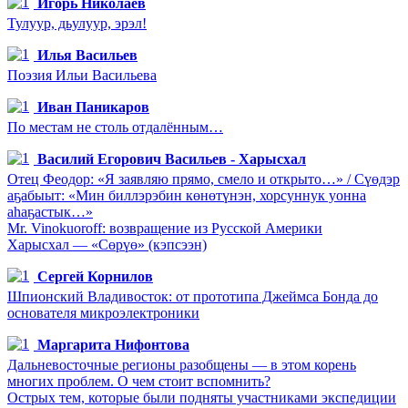
Игорь Николаев
Тулуур, дьулуур, эрэл!
Илья Васильев
Поэзия Ильи Васильева
Иван Паникаров
По местам не столь отдалённым…
Василий Егорович Васильев - Харысхал
Отец Феодор: «Я заявляю прямо, смело и открыто…» / Сүөдэр
аҕабыыт: «Мин биллэрэбин көнөтүнэн, хорсуннук уонна
аһаҕастык…»
Mr. Vinokuoroff: возвращение из Русской Америки
Харысхал — «Сөрүө» (кэпсээн)
Сергей Корнилов
Шпионский Владивосток: от прототипа Джеймса Бонда до
основателя микроэлектроники
Маргарита Нифонтова
Дальневосточные регионы разобщены — в этом корень
многих проблем. О чем стоит вспомнить?
Острых тем, которые были подняты участниками экспедиции