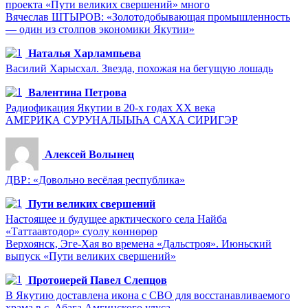
проекта «Пути великих свершений» много
Вячеслав ШТЫРОВ: «Золотодобывающая промышленность
— один из столпов экономики Якутии»
Наталья Харлампьева
Василий Харысхал. Звезда, похожая на бегущую лошадь
Валентина Петрова
Радиофикация Якутии в 20-х годах ХХ века
АМЕРИКА СУРУНАЛЫЫҺА САХА СИРИГЭР
Алексей Волынец
ДВР: «Довольно весёлая республика»
Пути великих свершений
Настоящее и будущее арктического села Найба
«Таттаавтодор» суолу көннөрөр
Верхоянск, Эге-Хая во времена «Дальстроя». Июньский
выпуск «Пути великих свершений»
Протоиерей Павел Слепцов
В Якутию доставлена икона с СВО для восстанавливаемого
храма в с. Абага Амгинского улуса