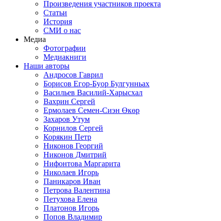
Произведения участников проекта
Статьи
История
СМИ о нас
Медиа
Фотографии
Медиакниги
Наши авторы
Андросов Гаврил
Борисов Егор-Буор Булгунньах
Васильев Василий-Харысхал
Вахрин Сергей
Ермолаев Семен-Сиэн Өкөр
Захаров Утум
Корнилов Сергей
Корякин Петр
Никонов Георгий
Никонов Дмитрий
Нифонтова Маргарита
Николаев Игорь
Паникаров Иван
Петрова Валентина
Петухова Елена
Платонов Игорь
Попов Владимир