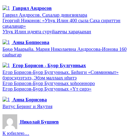
Гаврил Андросов
Гаврил Андросов. Сахалар дивизиялара
Георгий Никонов: «Уһук Илин 400 сыла Саха сириттэн
саҕаланар»
Уһук Илин идеята суруйааччы хараҕынан
Анна Боппосова
Бөҕө Маарыйа. Мария Николаевна Андросова-Ионова 160
сааһыгар
Егор Борисов - Буор Булгунньах
Егор Борисов-Буор Булгунньах. Биһиги «Совминмыт»
бэрэсэдээтэлэ, Эбэм маллаах иһитэ
Егор Борисов-Буор Булгунньах хоһоонноро
Егор Борисов-Буор Булгунньах «Үт сирэ»
Анна Борисова
Витус Беринг и Якутия
Николай Бушнев
К юбилею…