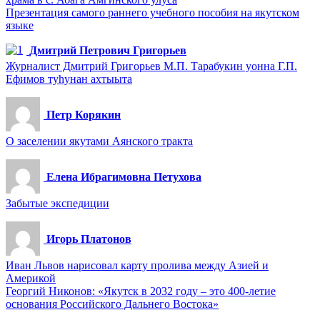
Презентация самого раннего учебного пособия на якутском
языке
Дмитрий Петрович Григорьев
Журналист Дмитрий Григорьев М.П. Тарабукин уонна Г.П.
Ефимов туһунан ахтыыта
Петр Корякин
О заселении якутами Аянского тракта
Елена Ибрагимовна Петухова
Забытые экспедиции
Игорь Платонов
Иван Львов нарисовал карту пролива между Азией и
Америкой
Георгий Никонов: «Якутск в 2032 году – это 400-летие
основания Российского Дальнего Востока»