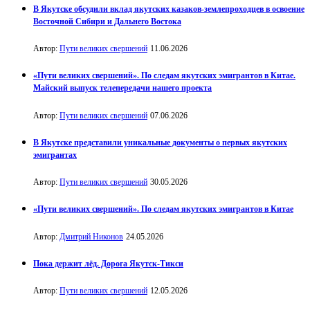
В Якутске обсудили вклад якутских казаков-землепроходцев в освоение
Восточной Сибири и Дальнего Востока
Автор:
Пути великих свершений
11.06.2026
«Пути великих свершений». По следам якутских эмигрантов в Китае.
Майский выпуск телепередачи нашего проекта
Автор:
Пути великих свершений
07.06.2026
В Якутске представили уникальные документы о первых якутских
эмигрантах
Автор:
Пути великих свершений
30.05.2026
«Пути великих свершений». По следам якутских эмигрантов в Китае
Автор:
Дмитрий Никонов
24.05.2026
Пока держит лёд. Дорога Якутск-Тикси
Автор:
Пути великих свершений
12.05.2026