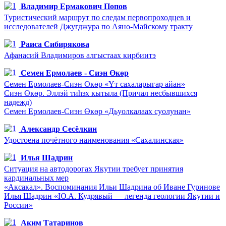
Владимир Ермакович Попов
Туристический маршрут по следам первопроходцев и
исследователей Джугджура по Аяно-Майскому тракту
Раиса Сибирякова
Афанасий Владимиров алгыстаах кирбиитэ
Семен Ермолаев - Сиэн Өкөр
Семен Ермолаев-Сиэн Өкөр «Үт сахаларыгар айан»
Сиэн Өкөр. Эллэй тиһэх кытыла (Причал несбывшихся
надежд)
Семен Ермолаев-Сиэн Өкөр «Дьуолкалаах суолунан»
Александр Сесёлкин
Удостоена почётного наименования «Сахалинская»
Илья Шадрин
Ситуация на автодорогах Якутии требует принятия
кардинальных мер
«Аксакал». Воспоминания Ильи Шадрина об Иване Гуринове
Илья Шадрин «Ю.А. Кудрявый — легенда геологии Якутии и
России»
Аким Татаринов