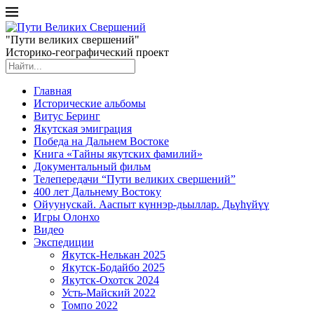
"Пути великих свершений"
Историко-географический проект
Главная
Исторические альбомы
Витус Беринг
Якутская эмиграция
Победа на Дальнем Востоке
Книга «Тайны якутских фамилий»
Документальный фильм
Телепередачи “Пути великих свершений”
400 лет Дальнему Востоку
Ойуунускай. Ааспыт күннэр-дьыллар. Дьүһүйүү
Игры Олонхо
Видео
Экспедиции
Якутск-Нелькан 2025
Якутск-Бодайбо 2025
Якутск-Охотск 2024
Усть-Майский 2022
Томпо 2022