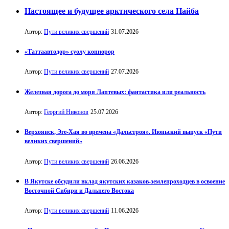
Настоящее и будущее арктического села Найба
Автор:
Пути великих свершений
31.07.2026
«Таттаавтодор» суолу көннөрөр
Автор:
Пути великих свершений
27.07.2026
Железная дорога до моря Лаптевых: фантастика или реальность
Автор:
Георгий Никонов
25.07.2026
Верхоянск, Эге-Хая во времена «Дальстроя». Июньский выпуск «Пути
великих свершений»
Автор:
Пути великих свершений
26.06.2026
В Якутске обсудили вклад якутских казаков-землепроходцев в освоение
Восточной Сибири и Дальнего Востока
Автор:
Пути великих свершений
11.06.2026