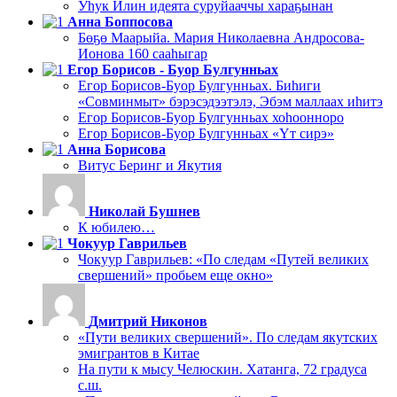
Уһук Илин идеята суруйааччы хараҕынан
Анна Боппосова
Бөҕө Маарыйа. Мария Николаевна Андросова-
Ионова 160 сааһыгар
Егор Борисов - Буор Булгунньах
Егор Борисов-Буор Булгунньах. Биһиги
«Совминмыт» бэрэсэдээтэлэ, Эбэм маллаах иһитэ
Егор Борисов-Буор Булгунньах хоһоонноро
Егор Борисов-Буор Булгунньах «Үт сирэ»
Анна Борисова
Витус Беринг и Якутия
Николай Бушнев
К юбилею…
Чокуур Гаврильев
Чокуур Гаврильев: «По следам «Путей великих
свершений» пробьем еще окно»
Дмитрий Никонов
«Пути великих свершений». По следам якутских
эмигрантов в Китае
На пути к мысу Челюскин. Хатанга, 72 градуса
с.ш.