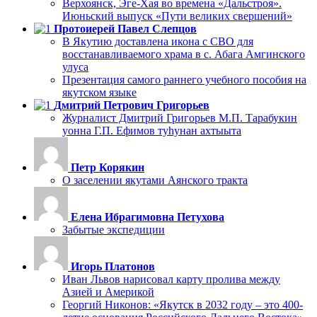
Верхоянск, Эге-Хая во времена «Дальстроя».
Июньский выпуск «Пути великих свершений»
Протоиерей Павел Слепцов
В Якутию доставлена икона с СВО для
восстанавливаемого храма в с. Абага Амгинского
улуса
Презентация самого раннего учебного пособия на
якутском языке
Дмитрий Петрович Григорьев
Журналист Дмитрий Григорьев М.П. Тарабукин
уонна Г.П. Ефимов туһунан ахтыыта
Петр Корякин
О заселении якутами Аянского тракта
Елена Ибрагимовна Петухова
Забытые экспедиции
Игорь Платонов
Иван Львов нарисовал карту пролива между
Азией и Америкой
Георгий Никонов: «Якутск в 2032 году – это 400-