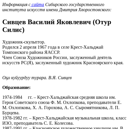
Информация с
сайта
Сибирского государственного
института искусств имени Дмитрия Хворостовского:
Сивцев Василий Яковлевич (Отур
Силис)
Художник-скульптор.
Родился 2 апреля 1967 года в селе Крест-Хальджай
Томпонского района ЯАССР.
Член Союза Художников России, заслуженный деятель
искусств РС(Я), заслуженный художник Красноярского края.
Оҕо куйуурдуу турара
.
В.Я. Сивцев
Образование:
1974-1984 гг. – Крест-Хальджайская средняя школа им.
Героя Советского союза Ф. М. Охлопкова, преподаватели Е.
М. Охлопкова, Х. А. Горохова, А. С. Сыромятникова, Л. П.
Бурцева.
1978-1982 гг. – Крест-Хальджайская музыкальная школа, класс
ИЗО, преподаватель С. Е. Колесова.
1987-1991 гг. – Красноярское художественное училище им. В.