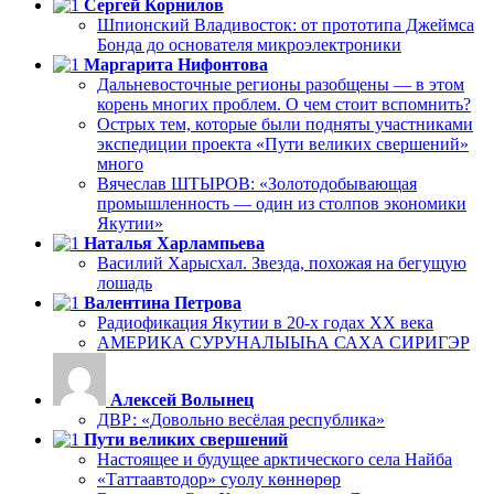
Сергей Корнилов
Шпионский Владивосток: от прототипа Джеймса
Бонда до основателя микроэлектроники
Маргарита Нифонтова
Дальневосточные регионы разобщены — в этом
корень многих проблем. О чем стоит вспомнить?
Острых тем, которые были подняты участниками
экспедиции проекта «Пути великих свершений»
много
Вячеслав ШТЫРОВ: «Золотодобывающая
промышленность — один из столпов экономики
Якутии»
Наталья Харлампьева
Василий Харысхал. Звезда, похожая на бегущую
лошадь
Валентина Петрова
Радиофикация Якутии в 20-х годах ХХ века
АМЕРИКА СУРУНАЛЫЫҺА САХА СИРИГЭР
Алексей Волынец
ДВР: «Довольно весёлая республика»
Пути великих свершений
Настоящее и будущее арктического села Найба
«Таттаавтодор» суолу көннөрөр