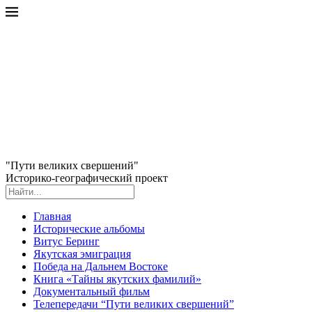
"Пути великих свершений"
Историко-географический проект
Главная
Исторические альбомы
Витус Беринг
Якутская эмиграция
Победа на Дальнем Востоке
Книга «Тайны якутских фамилий»
Документальный фильм
Телепередачи “Пути великих свершений”