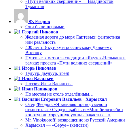
«Пути великих свершений» — Владивосток,
Туманган
Ф. Егоров
Они были первыми
Георгий Никонов
Железная дорога до моря Лаптевых: фантастика
или реальность
400 лет г. Якутску и российскому Дальнему
Востоку
Путевые заметки экспедиции «Якутск-Нелькан» в
рамках проекта «Пути великих свершений»
Игорь Николаев
Тулуур, дьулуур, эрэл!
Илья Васильев
Поэзия Ильи Васильева
Иван Паникаров
По местам не столь отдалённым…
Василий Егорович Васильев - Харысхал
Отец Феодор: «Я заявляю прямо, смело и
открыто…» / Сүөдэр аҕабыыт: «Мин биллэрэбин
көнөтүнэн, хорсуннук уонна аһаҕастык…»
Mr. Vinokuoroff: возвращение из Русской Америки
Харысхал — «Сөрүө» (кэпсээн)