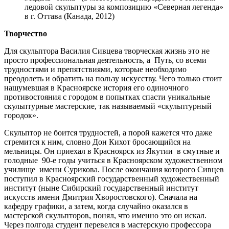
ледовой скульптуры за композицию «Северная легенда»
в г. Оттава (Канада, 2012)
Творчество
Для скульптора Василия Сивцева творческая жизнь это не
просто профессиональная деятельность, а Путь, со всеми
трудностями и препятствиями, которые необходимо
преодолеть и обратить на пользу искусству. Чего только стоит
нашумевшая в Красноярске история его одиночного
противостояния с городом в попытках спасти уникальные
скульптурные мастерские, так называемый «скульптурный
городок».
Скульптор не боится трудностей, а порой кажется что даже
стремится к ним, словно Дон Кихот бросающийся на
мельницы. Он приехал в Красноярск из Якутии в смутные и
голодные 90-е годы учиться в Красноярском художественном
училище имени Сурикова. После окончания которого Сивцев
поступил в Красноярский государственный художественный
институт (ныне Сибирский государственный институт
искусств имени Дмитрия Хворостовского). Сначала на
кафедру графики, а затем, когда случайно оказался в
мастерской скульпторов, понял, что именно это он искал.
Через полгода студент перевелся в мастерскую профессора