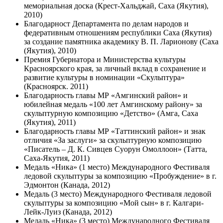
мемориальная доска (Крест-Хальджай, Саха (Якутия),
2010)
Благодарност Департамента по делам народов и
федеративным отношениям республики Саха (Якутия)
за создание памятника академику В. П. Ларионову (Саха
(Якутия), 2010)
Премия Губернатора и Министерства культуры
Красноярского края, за личный вклад в сохранение и
развитие культуры в номинации «Скульптура»
(Красноярск. 2011)
Благодарность главы МР «Амгинский район» и
юбилейная медаль «100 лет Амгинскому району» за
скульптурную композицию «Детство» (Амга, Саха
(Якутия), 2011)
Благодарность главы МР «Таттинский район» и знак
отличия «За заслуги» за скульптурную композицию
«Писатель – Д. К. Сивцев Суорун Омоллоон» (Татта,
Саха-Якутия, 2011)
Медаль «Ника» (1 место) Международного Фестиваля
ледовой скульптуры за композицию «Пробуждение» в г.
Эдмонтон (Канада, 2012)
Медаль (3 место) Международного Фестиваля ледовой
скульптуры за композицию «Мой сын» в г. Калгари-
Лейк-Луиз (Канада, 2012)
Медаль «Ника» (3 место) Международного Фестиваля