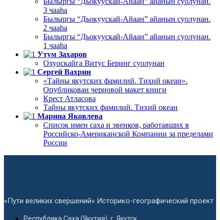
Былыргы “Дьокуускай-Айаан” айанын суолунан.
3 чааһа
Былыргы “Дьокуускай-Айаан” айанын суолунан.
2 чааһа
Былыргы “Дьокуускай-Айаан” айанын суолунан.
1 чааһа
Утум Захаров
Охуоскайга Витус Беринг суолунан
Сергей Вахрин
«Тайны якутских фамилий. Тихий океан».
Опубликован черновой макет книги
Крест Атласова
Тайны якутских фамилий. Тихий океан
Марина Яковлева
Список имен саха и эвенков, работавших в
Российско-Американской Компании за пределами
России
«Пути великих свершений» Историко-географический проект
Республика Саха (Якутия), г. Якутск