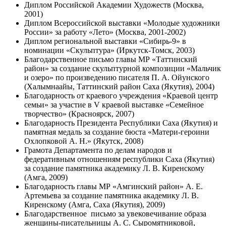
Диплом Российской Академии Художеств (Москва,
2001)
Диплом Всероссийской выставки «Молодые художники
России» за работу «Лето» (Москва, 2001-2002)
Диплом региональной выставки «Сибирь-9» в
номинации «Скульптура» (Иркутск-Томск, 2003)
Благодарственное письмо главы МР «Таттинский
район» за создание скульптурной композиции «Мальчик
и озеро» по произведению писателя П. А. Ойунского
(Халымнаайы, Таттинский район Саха (Якутия), 2004)
Благодарность от краевого учреждения «Краевой центр
семьи» за участие в V краевой выставке «Семейное
творчество» (Красноярск, 2007)
Благодарность Президента Республики Саха (Якутия) и
памятная медаль за создание бюста «Матери-героини
Охлопковой А. Н.» (Якутск, 2008)
Грамота Департамента по делам народов и
федеративным отношениям республики Саха (Якутия)
за создание памятника академику Л. В. Киренскому
(Амга, 2009)
Благодарность главы МР «Амгинский район» А. Е.
Артемьева за создание памятника академику Л. В.
Киренскому (Амга, Саха (Якутия), 2009)
Благодарственное письмо за увековечивание образа
женщины-писательницы А. С. Сыромятниковой,