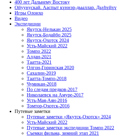
400 лет Дальнему Востоку
Ойуунускай. Ааспыт күннэр-дьыллар. Дьүһүйүү
Игры Олонхо
Видео
Экспедиции
Якутск-Нелькан 2025
Якутск-Бодайбо 2025
Якутск-Охотск 2024
Усть-Майский 2022
Томпо 2022
Алдан-2021
Таатта-2021
Олгон-Горинская 2020
Сахалин-2019
Таатта-Томпо-2018
Чумикан-2018
По следам предков-2017
Николаевск на Амуре-2017
Усть-Мая-Аян-2016
Томтор-Охотск-2016
Путевые заметки
Путевые заметки «Якутск-Охотск» 2024
Усть-Майский 2022
Путевые заметки экспедиции Томпо 2022
Съемки фильма, зимний этап 2021