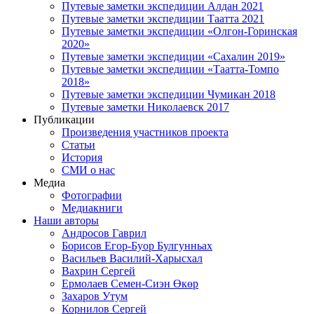
Путевые заметки экспедиции Алдан 2021
Путевые заметки экспедиции Таатта 2021
Путевые заметки экспедиции «Олгон-Горинская
2020»
Путевые заметки экспедиции «Сахалин 2019»
Путевые заметки экспедиции «Таатта-Томпо
2018»
Путевые заметки экспедиции Чумикан 2018
Путевые заметки Николаевск 2017
Публикации
Произведения участников проекта
Статьи
История
СМИ о нас
Медиа
Фотографии
Медиакниги
Наши авторы
Андросов Гаврил
Борисов Егор-Буор Булгунньах
Васильев Василий-Харысхал
Вахрин Сергей
Ермолаев Семен-Сиэн Өкөр
Захаров Утум
Корнилов Сергей