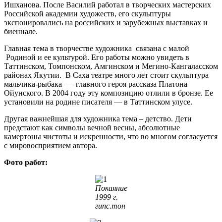
Ишханова. После Василий работал в творческих мастерских
Российской академии художеств, его скульптуры
экспонировались на российских и зарубежных выставках и
биеннале.
Главная тема в творчестве художника связана с малой
Родиной и ее культурой. Его работы можно увидеть в
Таттинском, Томпонском, Амгинском и Мегино-Кангаласском
районах Якутии. В Саха театре много лет стоит скульптура
мальчика-рыбака — главного героя рассказа Платона
Ойунского. В 2004 году эту композицию отлили в бронзе. Ее
установили на родине писателя — в Таттинском улусе.
Другая важнейшая для художника тема – детство. Дети
предстают как символы вечной весны, абсолютные
камертоны чистоты и искренности, что во многом согласуется
с мировосприятием автора.
Фото работ:
Покаяние
1999 г.
гипс.тон