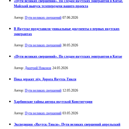
«Пути великих свершений». По следам якутских эмигрантов в Китае.
Майский выпуск телепередачи нашего проекта
Автор:
Пути великих свершений
07.06.2026
В Якутске представили уникальные документы о первых якутских
эмигрантах
Автор:
Пути великих свершений
30.05.2026
«Пути великих свершений». По следам якутских эмигрантов в Китае
Автор:
Дмитрий Никонов
24.05.2026
Пока держит лёд. Дорога Якутск-Тикси
Автор:
Пути великих свершений
12.05.2026
Харбинские тайны автора якутской Конституции
Автор:
Пути великих свершений
03.05.2026
Экспедиция «Якутск-Тикси». Пути великих свершений апрельский