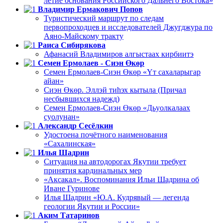
летие основания Российского Дальнего Востока»
Владимир Ермакович Попов
Туристический маршрут по следам
первопроходцев и исследователей Джугджура по
Аяно-Майскому тракту
Раиса Сибирякова
Афанасий Владимиров алгыстаах кирбиитэ
Семен Ермолаев - Сиэн Өкөр
Семен Ермолаев-Сиэн Өкөр «Үт сахаларыгар
айан»
Сиэн Өкөр. Эллэй тиһэх кытыла (Причал
несбывшихся надежд)
Семен Ермолаев-Сиэн Өкөр «Дьуолкалаах
суолунан»
Александр Сесёлкин
Удостоена почётного наименования
«Сахалинская»
Илья Шадрин
Ситуация на автодорогах Якутии требует
принятия кардинальных мер
«Аксакал». Воспоминания Ильи Шадрина об
Иване Гуринове
Илья Шадрин «Ю.А. Кудрявый — легенда
геологии Якутии и России»
Аким Татаринов