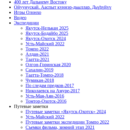
400 лет Дальнему Востоку
Ойуунускай. Ааспыт күннэр-дьыллар. Дьүһүйүү
Игры Олонхо
Видео
Экспедиции
Якутск-Нелькан 2025
Якутск-Бодайбо 2025
Якутск-Охотск 2024
Усть-Майский 2022
Томпо 2022
Алдан-2021
Таатта-2021
Олгон-Горинская 2020
Сахалин-2019
Таатта-Томпо-2018
Чумикан-2018
По следам предков-2017
Николаевск на Амуре-2017
Усть-Мая-Аян-2016
Томтор-Охотск-2016
Путевые заметки
Путевые заметки «Якутск-Охотск» 2024
Усть-Майский 2022
Путевые заметки экспедиции Томпо 2022
Съемки фильма, зимний этап 2021