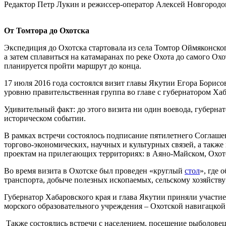
Редактор Петр Лукин и режиссер-оператор Алексей Новгородов
От Томтора до Охотска
Экспедиция до Охотска стартовала из села Томтор Оймяконског
а затем сплавиться на катамаранах по реке Охота до самого Ох
планируется пройти маршрут до конца.
17 июля 2016 года состоялся визит главы Якутии Егора Борисо
уровню правительственная группа во главе с губернатором Ха
Удивительный факт: до этого визита ни один воевода, губернат
историческом событии.
В рамках встречи состоялось подписание пятилетнего Соглаше
торгово-экономических, научных и культурных связей, а так
проектам на прилегающих территориях: в Аяно-Майском, Охот
Во время визита в Охотске был проведен «круглый
стол
», где
транспорта, добыче полезных ископаемых, сельскому хозяйст
Губернатор Хабаровского края и глава Якутии приняли участи
морского образовательного учреждения – Охотской навигацко
Также состоялись встречи с населением, посещение рыболовец