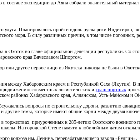
 в составе экспедиции до Аяна собрали значительный материал
о улуса. Планировалось пройти вдоль русла реки Индигирка, вв
отского моря. В силу различных причин, в том числе погодных, 
ва в Охотск во главе официальной делегации республики. Со ст
баровского края Вячеславом Шпортом.
ор или другое первое лицо из Якутска никогда не были в Охотск
ния между Хабаровским краем и Республикой Саха (Якутия). В 
же продвижению совместных логистических и
транспортных
проек
ском районах Хабаровского края, Алданском, Усть-Майском и Ой
 обсуждались вопросы по строительству дороги, развитию авиаци
ву и другие темы, которые имеют общие корни между двумя ключ
е в торжествах, приуроченных к 285-летию Охотского военного 
й школы. На городской Стене памяти к юбилейным датам открыл
кого колхоза им. Ленина, перерабатывающего завода «Булгин».