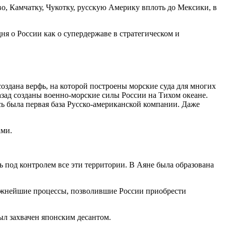
о, Камчатку, Чукотку, русскую Америку вплоть до Мексики, в
я о России как о супердержаве в стратегическом и
оздана верфь, на которой построены морские суда для многих
азад созданы военно-морские силы России на Тихом океане.
сь была первая база Русско-американской компании. Даже
ами.
ь под контролем все эти территории. В Аяне была образована
 важнейшие процессы, позволившие России приобрести
ыл захвачен японским десантом.