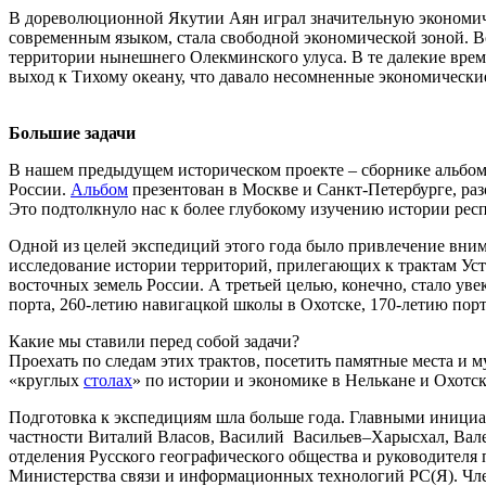
В дореволюционной Якутии Аян играл значительную экономичес
современным языком, стала свободной экономической зоной. В
территории нынешнего Олекминского улуса. В те далекие врем
выход к Тихому океану, что давало несомненные экономически
Большие задачи
В нашем предыдущем историческом проекте – сборнике альбом
России.
Альбом
презентован в Москве и Санкт-Петербурге, раз
Это подтолкнуло нас к более глубокому изучению истории рес
Одной из целей экспедиций этого года было привлечение внима
исследование истории территорий, прилегающих к трактам Уст
восточных земель России. А третьей целью, конечно, стало у
порта, 260-летию навигацкой школы в Охотске, 170-летию порт
Какие мы ставили перед собой задачи?
Проехать по следам этих трактов, посетить памятные места и м
«круглых
столах
» по истории и экономике в Нелькане и Охот
Подготовка к экспедициям шла больше года. Главными инициа
частности Виталий Власов, Василий Васильев–Харысхал, Вале
отделения Русского географического общества и руководител
Министерства связи и информационных технологий РС(Я). Чл