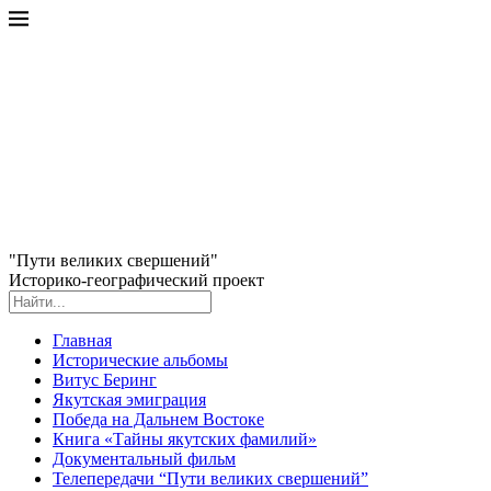
"Пути великих свершений"
Историко-географический проект
Главная
Исторические альбомы
Витус Беринг
Якутская эмиграция
Победа на Дальнем Востоке
Книга «Тайны якутских фамилий»
Документальный фильм
Телепередачи “Пути великих свершений”