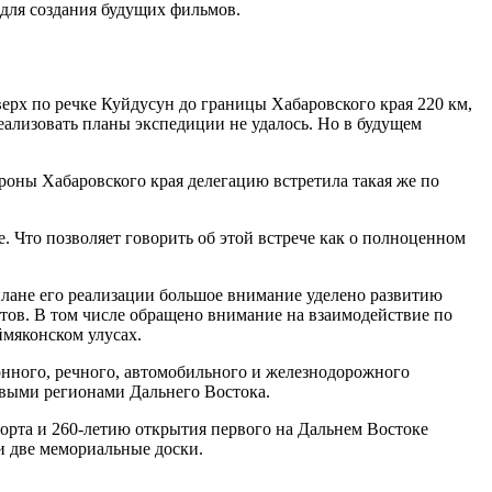
 для создания будущих фильмов.
ерх по речке Куйдусун до границы Хабаровского края 220 км,
реализовать планы экспедиции не удалось. Но в будущем
ороны Хабаровского края делегацию встретила такая же по
е. Что позволяет говорить об этой встрече как о полноценном
плане его реализации большое внимание уделено развитию
тов. В том числе обращено внимание на взаимодействие по
мяконском улусах.
онного, речного, автомобильного и железнодорожного
евыми регионами Дальнего Востока.
порта и 260-летию открытия первого на Дальнем Востоке
и две мемориальные доски.