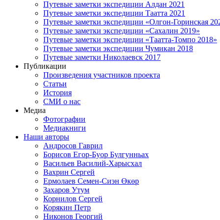
Путевые заметки экспедиции Алдан 2021
Путевые заметки экспедиции Таатта 2021
Путевые заметки экспедиции «Олгон-Горинская 20
Путевые заметки экспедиции «Сахалин 2019»
Путевые заметки экспедиции «Таатта-Томпо 2018»
Путевые заметки экспедиции Чумикан 2018
Путевые заметки Николаевск 2017
Публикации
Произведения участников проекта
Статьи
История
СМИ о нас
Медиа
Фотографии
Медиакниги
Наши авторы
Андросов Гаврил
Борисов Егор-Буор Булгунньах
Васильев Василий-Харысхал
Вахрин Сергей
Ермолаев Семен-Сиэн Өкөр
Захаров Утум
Корнилов Сергей
Корякин Петр
Никонов Георгий