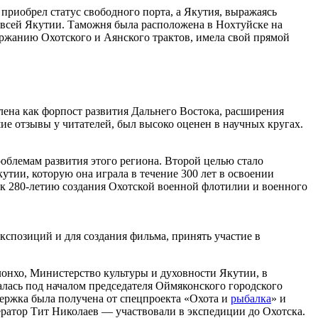
риобрел статус свободного порта, а Якутия, выражаясь
 всей Якутии. Таможня была расположена в Нохтуйске на
ржанию Охотского и Аянского трактов, имела свой прямой
ена как форпост развития Дальнего Востока, расширения
ие отзывы у читателей, был высоко оценен в научных кругах.
облемам развития этого региона. Второй целью стало
тии, которую она играла в течение 300 лет в освоении
в к 280-летию создания Охотской военной флотилии и военного
экспозиций и для создания фильма, принять участие в
онхо, Министерство культуры и духовности Якутии, в
ась под началом председателя Оймяконского городского
ержка была получена от спецпроекта «Охота и
рыбалка
» и
атор Тит Николаев — участвовали в экспедиции до Охотска.