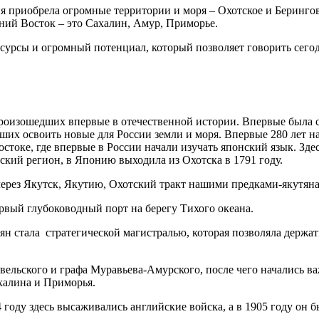
я приобрела огромные территории и моря – Охотское и Берингов
ьний Восток – это Сахалин, Амур, Приморье.
урсы и огромный потенциал, который позволяет говорить сегодн
 произошедших впервые в отечественной истории. Впервые была с
вших освоить новые для России земли и моря. Впервые 280 лет н
остоке, где впервые в России начали изучать японский язык. Зде
ский регион, в Японию выходила из Охотска в 1791 году.
через Якутск, Якутию, Охотский тракт нашими предками-якутян
ервый глубоководный порт на берегу Тихого океана.
ян стала стратегической магистралью, которая позволяла держат
Невельского и графа Муравьева-Амурского, после чего начались
халина и Приморья.
оду здесь высаживались английские войска, а в 1905 году он б