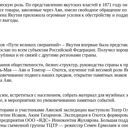
кую роль. По представлению якутских властей в 1871 году он п
се товары, завозимые через Аян, имели свободное обращение по
ена Якутия приложила огромные усилия к обустройству и подде
е выгоды.
ов «Пути великих свершений» – Якутия впервые была представл
ослан по всем субъектам Российской Федерации. Получил хорош
публики и ее связей с другими регионами страны.
ния общественности, бизнес-структур, руководства страны к пр
ь-Мая — Аян и Томтор — Охотск, изучение той весомой роли Яку
вековечивание подвига наших предков, открытие памятных знако
а Аян.
узеи, встретиться с населением, собрать материал для музейных 
ске, в мероприятиях по увековечиванию памятных событий.
торами и участниками Аянской экспедиции выступили Театр Ол
нтин Исаков, Аким Татаринов. Экспедиция в Охотск формировал
я предприятия ООО «ЯДС» Иннокентия Жуллярова. Большая подд
ены съемочной группы ТЦТР — режиссер Семен Ермолаев и опер