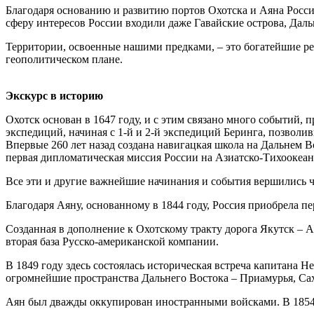
Благодаря основанию и развитию портов Охотска и Аяна Росси
сферу интересов России входили даже Гавайские острова, Дал
Территории, освоенные нашими предками, – это богатейшие рес
геополитическом плане.
Экскурс в историю
Охотск основан в 1647 году, и с этим связано много событий,
экспедиций, начиная с 1-й и 2-й экспедиций Беринга, позволи
Впервые 260 лет назад создана навигацкая школа на Дальнем В
первая дипломатическая миссия России на Азиатско-Тихоокеан
Все эти и другие важнейшие начинания и события вершились 
Благодаря Аяну, основанному в 1844 году, Россия приобрела п
Созданная в дополнение к Охотскому тракту дорога Якутск – А
вторая база Русско-американской компании.
В 1849 году здесь состоялась историческая встреча капитана 
огромнейшие пространства Дальнего Востока – Приамурья, Са
Аян был дважды оккупирован иностранными войсками. В 1854 г