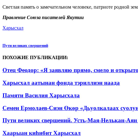
Светлая память о замечательном человеке, патриоте родной зем
Правление Союза писателей Якутии
Харысхал
Пути великих свершений
ПОХОЖИЕ ПУБЛИКАЦИИ:
Отец Феодор: «Я заявляю прямо, смело и открыто
Харысхал аатынан фонда тэриллиэн наада
Памяти Василия Харысхала
Семен Ермолаев-Сиэн Өкөр «Дьуолкалаах суолу
Пути великих свершений. Усть-Мая-Нелькан-Аян 
Хаарыан киһибит Харысхал