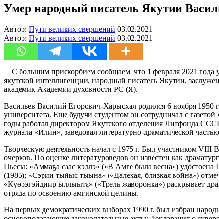
Умер народный писатель Якутии Васил
Автор:
Пути великих свершений
03.02.2021
Автор:
Пути великих свершений
03.02.2021
С большим прискорбием сообщаем, что 1 февраля 2021 года 
якутской интеллигенции, народный писатель Якутии, заслужен
академик Академии духовности РС (Я).
Васильев Василий Егорович-Харысхал родился 6 ноября 1950 г
университета. Еще будучи студентом он сотрудничал с газетой
годы работал директором Якутского отделения Литфонда СССР,
журнала «Илин», заведовал литературно-драматической часть
Творческую деятельность начал с 1975 г. Был участником VIII
очерков. По оценке литературоведов он известен как драматур
Пьесы: «Аммаҕа саас кэллэ» («В Амге была весна») удостоена
(1985); «Сэрии тыйыс тыына» («Далекая, близкая война») отм
«Күөрэгэйдиир ыллыыта» («Трель жаворонка») раскрывает дра
отряда по освоению амгинской целины.
На первых демократических выборах 1990 г. был избран наро
основополагающие законодательные акты: Декларация о суверени