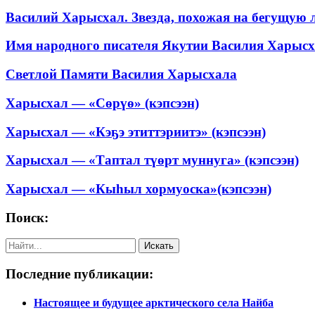
Василий Харысхал. Звезда, похожая на бегущую
Имя народного писателя Якутии Василия Харысхал
Светлой Памяти Василия Харысхала
Харысхал — «Сөрүө» (кэпсээн)
Харысхал — «Кэҕэ этиттэриитэ» (кэпсээн)
Харысхал — «Таптал түөрт муннуга» (кэпсээн)
Харысхал — «Кыһыл хормуоска»(кэпсээн)
Поиск:
Последние публикации:
Настоящее и будущее арктического села Найба