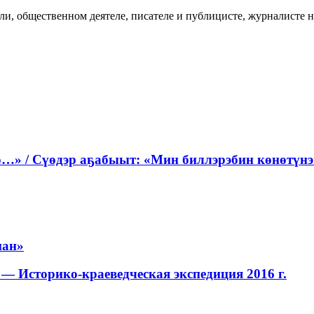
ли, общественном деятеле, писателе и публицисте, журналисте н
…» / Сүөдэр аҕабыыт: «Мин биллэрэбин көнөтүнэн
нан»
— Историко-краеведческая экспедиция 2016 г.