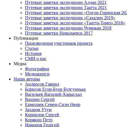
Путевые заметки экспедиции Алдан 2021
Путевые заметки экспедиции Таатта 2021
Путевые заметки экспедиции «Олгон-Горинская 20
Путевые заметки экспедиции «Сахалин 2019»
Путевые заметки экспедиции «Таатта-Томпо 2018»
Путевые заметки экспедиции Чумикан 2018
Путевые заметки Николаевск 2017
Публикации
Произведения участников проекта
Статьи
История
СМИ о нас
Медиа
Фотографии
Медиакниги
Наши авторы
Андросов Гаврил
Борисов Егор-Буор Булгунньах
Васильев Василий-Харысхал
Вахрин Сергей
Ермолаев Семен-Сиэн Өкөр
Захаров Утум
Корнилов Сергей
Корякин Петр
Никонов Георгий