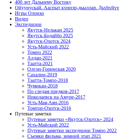
400 лет Дальнему Востоку
Ойуунускай. Ааспыт күннэр-дьыллар. Дьүһүйүү
Игры Олонхо
Видео
Экспедиции
Якутск-Нелькан 2025
Якутск-Бодайбо 2025
Якутск-Охотск 2024
Усть-Майский 2022
Томпо 2022
Алдан-2021
Таатта-2021
Олгон-Горинская 2020
Сахалин-2019
Таатта-Томпо-2018
Чумикан-2018
По следам предков-2017
Николаевск на Амуре-2017
Усть-Мая-Аян-2016
Томтор-Охотск-2016
Путевые заметки
Путевые заметки «Якутск-Охотск» 2024
Усть-Майский 2022
Путевые заметки экспедиции Томпо 2022
Съемки фильма, зимний этап 2021