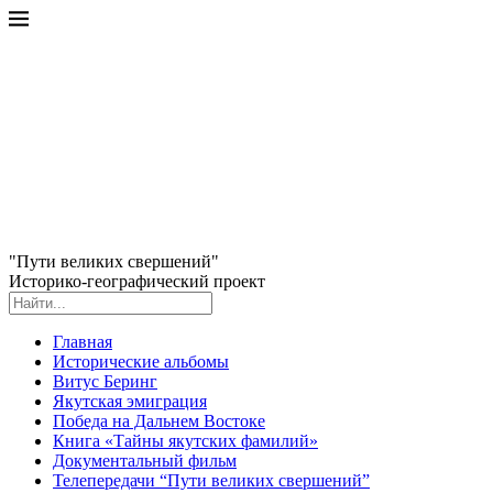
"Пути великих свершений"
Историко-географический проект
Главная
Исторические альбомы
Витус Беринг
Якутская эмиграция
Победа на Дальнем Востоке
Книга «Тайны якутских фамилий»
Документальный фильм
Телепередачи “Пути великих свершений”