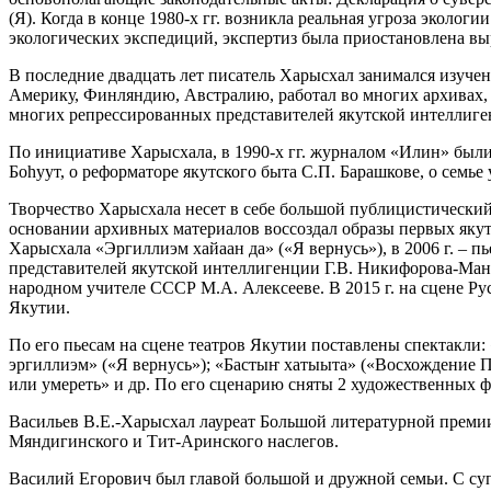
(Я). Когда в конце 1980-х гг. возникла реальная угроза эколо
экологических экспедиций, экспертиз была приостановлена выр
В последние двадцать лет писатель Харысхал занимался изуче
Америку, Финляндию, Австралию, работал во многих архивах, 
многих репрессированных представителей якутской интеллиген
По инициативе Харысхала, в 1990-х гг. журналом «Илин» были 
Боһуут, о реформаторе якутского быта С.П. Барашкове, о семь
Творчество Харысхала несет в себе большой публицистический 
основании архивных материалов воссоздал образы первых якутс
Харысхала «Эргиллиэм хайаан да» («Я вернусь»), в 2006 г. –
представителей якутской интеллигенции Г.В. Никифорова-Манн
народном учителе СССР М.А. Алексееве. В 2015 г. на сцене Ру
Якутии.
По его пьесам на сцене театров Якутии поставлены спектакли
эргиллиэм» («Я вернусь»); «Бастыҥ хатыыта» («Восхождение Пе
или умереть» и др. По его сценарию сняты 2 художественных 
Васильев В.Е.-Харысхал лауреат Большой литературной преми
Мяндигинского и Тит-Аринского наслегов.
Василий Егорович был главой большой и дружной семьи. С суп