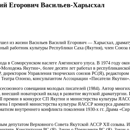
ий Егорович Васильев-Харысхал
ушел из жизни Васильев Василий Егорович — Харысхал, драматур
ный работник культуры Республики Саха (Якутия), член Союза 
ода в Соморсунском наслеге Амгинского улуса. В 1974 году око
 «Молодежь Якутии», более десяти лет работал в республиканско
 директором Управления творческих союзов РС(Я), редактором 
ю Театра Олонхо, консультантом Ассоциации «Писатели Якутии»
 Всесоюзного совещания молодых писателей (1984). Автор многих
г, внесший новаторский вклад в развитие якутской драматургии.
 III премии в конкурсе СП Якутии и министерства культуры ЯА
ечена I премией министерства культуры ЯАССР конкурса драмати
матизм внутреннего конфликта поколения 1930-х гг. Драма «Си
дным депутатом Верховного Совета Якутской АССР XII созыва. 
тете, Конституция РС (Я), Закон о Президенте РС (Я), Закон о 