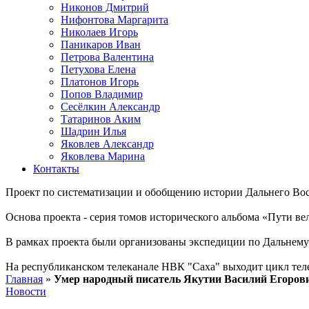
Никонов Дмитрий
Нифонтова Маргарита
Николаев Игорь
Паникаров Иван
Петрова Валентина
Петухова Елена
Платонов Игорь
Попов Владимир
Сесёлкин Александр
Татаринов Аким
Шадрин Илья
Яковлев Александр
Яковлева Марина
Контакты
Проект по систематизации и обобщению истории Дальнего Вос
Основа проекта - серия томов исторического альбома «Пути в
В рамках проекта были организованы экспедиции по Дальнему 
На республиканском телеканале НВК "Саха" выходит цикл тел
Главная
»
Умер народный писатель Якутии Василий Егоров
Новости