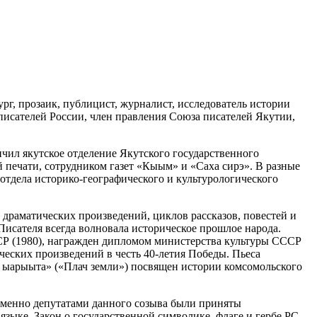
г, прозаик, публицист, журналист, исследователь истории
писателей России, член правления Союза писателей Якутии,
нчил якутское отделение Якутского государственного
й печати, сотрудником газет «Кыым» и «Саха сирэ». В разные
отдела историко-географического и культурологического
.
 драматических произведений, циклов рассказов, повестей и
 Писателя всегда волновала историческое прошлое народа.
ССР (1980), награжден дипломом министерства культуры СССР
ческих произведений в честь 40-летия Победы. Пьеса
р ыарыыта» («Плач земли») посвящен истории комсомольского
Именно депутатами данного созыва были приняты
языке, Закон о государственной символике, флаге и гербе РС