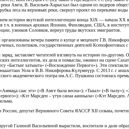
гии реки Амги, В. Васильев-Харысхал был одним из лидеров общес
убка леса на верховьях реки, свернут проект по перекачке воды
нием истории якутской интеллигенции конца XIX — начала XX в
в т.ч. в военных архивах Японии, Финляндии, США, в институт
ции, узников Соловков, вернул труды якутских эмигрантов.
организованы вечера памяти о купце и меценате Г.В. Никифоров
е ученых, политиков, государственных деятелей Ксенофонтовых с
заряд, заставляет читателей взглянуть на историю по-другому. 
ких интеллигентов, их дела и помыслы, оживил на сцене Сахатеа
 пьесу «Бастыҥ хатыыта» («Восхождение Первого»). Эти спектак
ьыаттаах Уола и В.В. Никифорова-Күлүмнүүр. С 2013 г. с аншла
сского академического театра им.А.С. Пушкина состоялась прем
: «Аммаҕа саас этэ» («В Амге была весна»); «Тыыл» («В тылу»)
рвого»); «Кэт Марсден – үтүө санаа аанньала» («Кэт Марсден. 
фильма.
и России, депутат Верховного Совета ЯАССР XII созыва, почет
ругой Галиной Васильевной вырастили, воспитали и дали образ