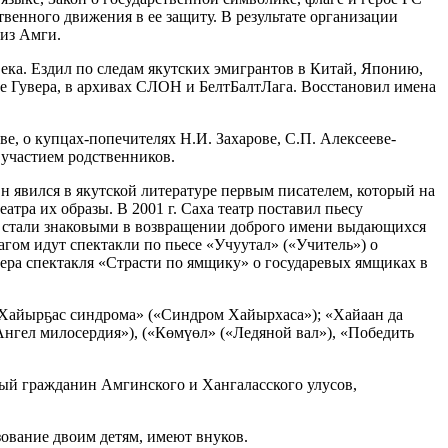
твенного движения в ее защиту. В результате организации
 из Амги.
ека. Ездил по следам якутских эмигрантов в Китай, Японию,
е Гувера, в архивах СЛОН и БелтБалтЛага. Восстановил имена
е, о купцах-попечителях Н.И. Захарове, С.П. Алексееве-
 участием родственников.
Он явился в якутской литературе первым писателем, который на
тра их образы. В 2001 г. Саха театр поставил пьесу
ли стали знаковыми в возвращении доброго имени выдающихся
гом идут спектакли по пьесе «Учуутал» («Учитель») о
ьера спектакля «Страсти по ямщику» о государевых ямщиках в
; «Хайырҕас синдрома» («Синдром Хайырхаса»); «Хайаан да
Ангел милосердия»), («Көмүөл» («Ледяной вал»), «Победить
ный гражданин Амгинского и Хангаласского улусов,
ование двоим детям, имеют внуков.