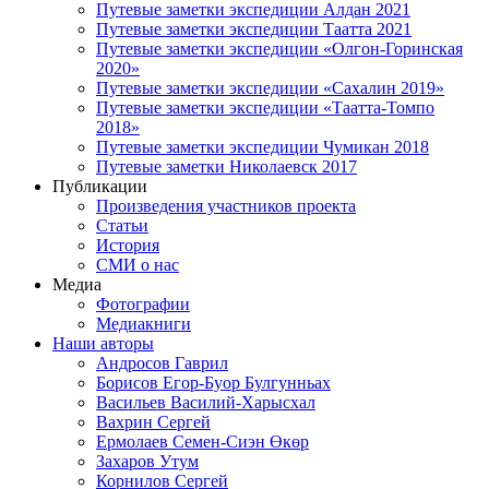
Путевые заметки экспедиции Алдан 2021
Путевые заметки экспедиции Таатта 2021
Путевые заметки экспедиции «Олгон-Горинская
2020»
Путевые заметки экспедиции «Сахалин 2019»
Путевые заметки экспедиции «Таатта-Томпо
2018»
Путевые заметки экспедиции Чумикан 2018
Путевые заметки Николаевск 2017
Публикации
Произведения участников проекта
Статьи
История
СМИ о нас
Медиа
Фотографии
Медиакниги
Наши авторы
Андросов Гаврил
Борисов Егор-Буор Булгунньах
Васильев Василий-Харысхал
Вахрин Сергей
Ермолаев Семен-Сиэн Өкөр
Захаров Утум
Корнилов Сергей