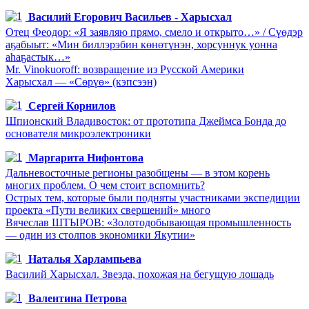
Василий Егорович Васильев - Харысхал
Отец Феодор: «Я заявляю прямо, смело и открыто…» / Сүөдэр
аҕабыыт: «Мин биллэрэбин көнөтүнэн, хорсуннук уонна
аһаҕастык…»
Mr. Vinokuoroff: возвращение из Русской Америки
Харысхал — «Сөрүө» (кэпсээн)
Сергей Корнилов
Шпионский Владивосток: от прототипа Джеймса Бонда до
основателя микроэлектроники
Маргарита Нифонтова
Дальневосточные регионы разобщены — в этом корень
многих проблем. О чем стоит вспомнить?
Острых тем, которые были подняты участниками экспедиции
проекта «Пути великих свершений» много
Вячеслав ШТЫРОВ: «Золотодобывающая промышленность
— один из столпов экономики Якутии»
Наталья Харлампьева
Василий Харысхал. Звезда, похожая на бегущую лошадь
Валентина Петрова