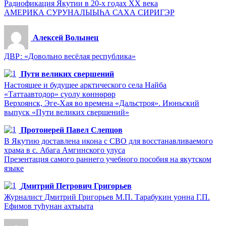
Радиофикация Якутии в 20-х годах ХХ века
АМЕРИКА СУРУНАЛЫЫҺА САХА СИРИГЭР
Алексей Волынец
ДВР: «Довольно весёлая республика»
Пути великих свершений
Настоящее и будущее арктического села Найба
«Таттаавтодор» суолу көннөрөр
Верхоянск, Эге-Хая во времена «Дальстроя». Июньский
выпуск «Пути великих свершений»
Протоиерей Павел Слепцов
В Якутию доставлена икона с СВО для восстанавливаемого
храма в с. Абага Амгинского улуса
Презентация самого раннего учебного пособия на якутском
языке
Дмитрий Петрович Григорьев
Журналист Дмитрий Григорьев М.П. Тарабукин уонна Г.П.
Ефимов туһунан ахтыыта