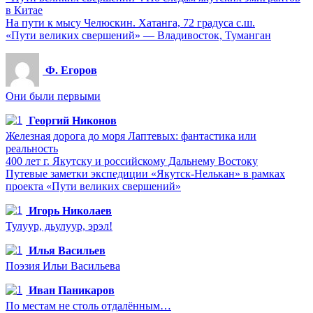
в Китае
На пути к мысу Челюскин. Хатанга, 72 градуса с.ш.
«Пути великих свершений» — Владивосток, Туманган
Ф. Егоров
Они были первыми
Георгий Никонов
Железная дорога до моря Лаптевых: фантастика или
реальность
400 лет г. Якутску и российскому Дальнему Востоку
Путевые заметки экспедиции «Якутск-Нелькан» в рамках
проекта «Пути великих свершений»
Игорь Николаев
Тулуур, дьулуур, эрэл!
Илья Васильев
Поэзия Ильи Васильева
Иван Паникаров
По местам не столь отдалённым…