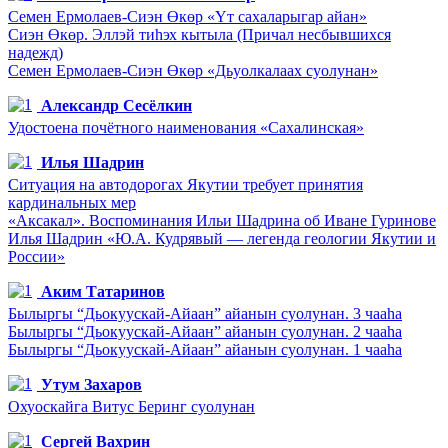
Семен Ермолаев-Сиэн Өкөр «Үт сахаларыгар айан»
Сиэн Өкөр. Эллэй тиһэх кытыла (Причал несбывшихся
надежд)
Семен Ермолаев-Сиэн Өкөр «Дьуолкалаах суолунан»
Александр Сесёлкин
Удостоена почётного наименования «Сахалинская»
Илья Шадрин
Ситуация на автодорогах Якутии требует принятия
кардинальных мер
«Аксакал». Воспоминания Ильи Шадрина об Иване Гуринове
Илья Шадрин «Ю.А. Кудрявый — легенда геологии Якутии и
России»
Аким Татаринов
Былыргы “Дьокуускай-Айаан” айанын суолунан. 3 чааһа
Былыргы “Дьокуускай-Айаан” айанын суолунан. 2 чааһа
Былыргы “Дьокуускай-Айаан” айанын суолунан. 1 чааһа
Утум Захаров
Охуоскайга Витус Беринг суолунан
Сергей Вахрин