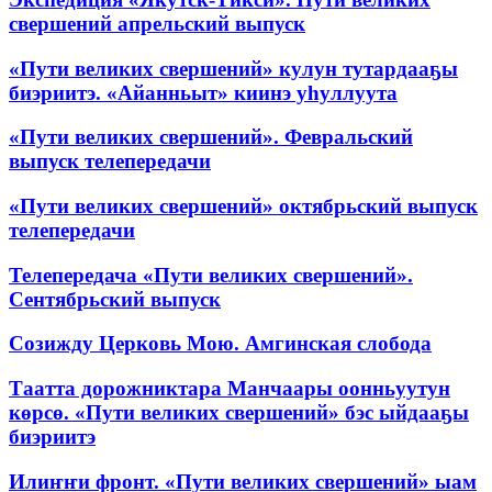
свершений апрельский выпуск
«Пути великих свершений» кулун тутардааҕы
биэриитэ. «Айанньыт» киинэ уһуллуута
«Пути великих свершений». Февральский
выпуск телепередачи
«Пути великих свершений» октябрьский выпуск
телепередачи
Телепередача «Пути великих свершений».
Сентябрьский выпуск
Созижду Церковь Мою. Амгинская слобода
Таатта дорожниктара Манчаары оонньуутун
көрсө. «Пути великих свершений» бэс ыйдааҕы
биэриитэ
Илиҥҥи фронт. «Пути великих свершений» ыам