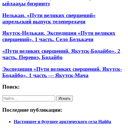
ыйдааҕы биэриитэ
Нелькан. «Пути великих свершений»
апрельский выпуск телепередачи
Якутск-Нелькан. Экспедиция «Пути великих
свершений». 1 часть. Село Белькачи
«Пути великих свершений. Якутск-Бодайбо». 2
часть. Перевоз, Бодайбо
Экспедиция «Пути великих свершений. Якутск-
Бодайбо». 1 часть — Якутск-Мача
Поиск:
Последние публикации:
Настоящее и будущее арктического села Найба