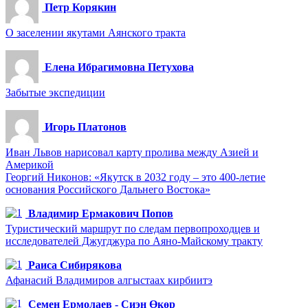
Петр Корякин
О заселении якутами Аянского тракта
Елена Ибрагимовна Петухова
Забытые экспедиции
Игорь Платонов
Иван Львов нарисовал карту пролива между Азией и
Америкой
Георгий Никонов: «Якутск в 2032 году – это 400-летие
основания Российского Дальнего Востока»
Владимир Ермакович Попов
Туристический маршрут по следам первопроходцев и
исследователей Джугджура по Аяно-Майскому тракту
Раиса Сибирякова
Афанасий Владимиров алгыстаах кирбиитэ
Семен Ермолаев - Сиэн Өкөр