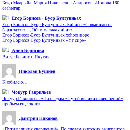
Бөҕө Маарыйа. Мария Николаевна Андросова-Ионова 160
сааһыгар
Егор Борисов - Буор Булгунньах
Егор Борисов-Буор Булгунньах. Биһиги «Совминмыт»
бэрэсэдээтэлэ, Эбэм маллаах иһитэ
Егор Борисов-Буор Булгунньах хоһоонноро
Егор Борисов-Буор Булгунньах «Үт сирэ»
Анна Борисова
Витус Беринг и Якутия
Николай Бушнев
К юбилею…
Чокуур Гаврильев
Чокуур Гаврильев: «По следам «Путей великих свершений»
пробьем еще окно»
Дмитрий Никонов
«Пути великих свершений». По следам якутских эмигрантов