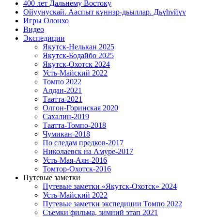
400 лет Дальнему Востоку
Ойуунускай. Ааспыт күннэр-дьыллар. Дьүһүйүү
Игры Олонхо
Видео
Экспедиции
Якутск-Нелькан 2025
Якутск-Бодайбо 2025
Якутск-Охотск 2024
Усть-Майский 2022
Томпо 2022
Алдан-2021
Таатта-2021
Олгон-Горинская 2020
Сахалин-2019
Таатта-Томпо-2018
Чумикан-2018
По следам предков-2017
Николаевск на Амуре-2017
Усть-Мая-Аян-2016
Томтор-Охотск-2016
Путевые заметки
Путевые заметки «Якутск-Охотск» 2024
Усть-Майский 2022
Путевые заметки экспедиции Томпо 2022
Съемки фильма, зимний этап 2021