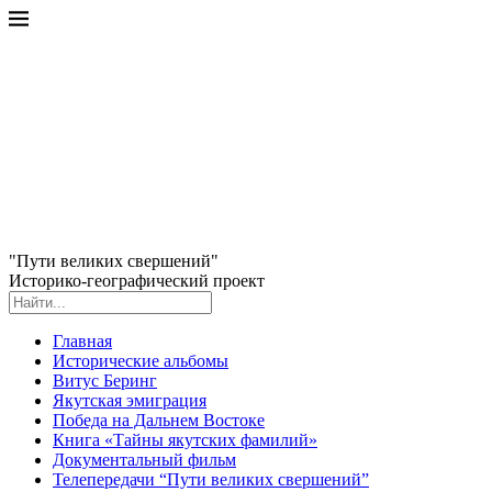
"Пути великих свершений"
Историко-географический проект
Главная
Исторические альбомы
Витус Беринг
Якутская эмиграция
Победа на Дальнем Востоке
Книга «Тайны якутских фамилий»
Документальный фильм
Телепередачи “Пути великих свершений”