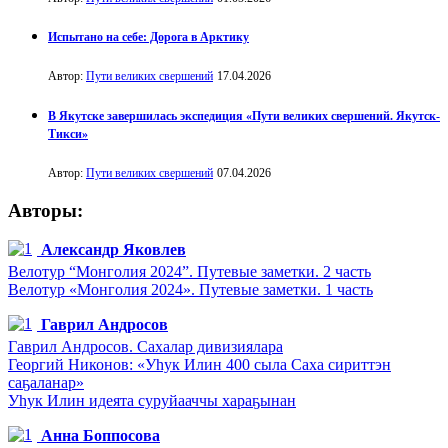
Испытано на себе: Дорога в Арктику
Автор:
Пути великих свершений
17.04.2026
В Якутске завершилась экспедиция «Пути великих свершений. Якутск-
Тикси»
Автор:
Пути великих свершений
07.04.2026
Авторы:
Александр Яковлев
Велотур “Монголия 2024”. Путевые заметки. 2 часть
Велотур «Монголия 2024». Путевые заметки. 1 часть
Гаврил Андросов
Гаврил Андросов. Сахалар дивизиялара
Георгий Никонов: «Уһук Илин 400 сыла Саха сириттэн
саҕаланар»
Уһук Илин идеята суруйааччы хараҕынан
Анна Боппосова