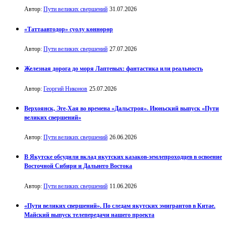
Автор:
Пути великих свершений
31.07.2026
«Таттаавтодор» суолу көннөрөр
Автор:
Пути великих свершений
27.07.2026
Железная дорога до моря Лаптевых: фантастика или реальность
Автор:
Георгий Никонов
25.07.2026
Верхоянск, Эге-Хая во времена «Дальстроя». Июньский выпуск «Пути
великих свершений»
Автор:
Пути великих свершений
26.06.2026
В Якутске обсудили вклад якутских казаков-землепроходцев в освоение
Восточной Сибири и Дальнего Востока
Автор:
Пути великих свершений
11.06.2026
«Пути великих свершений». По следам якутских эмигрантов в Китае.
Майский выпуск телепередачи нашего проекта