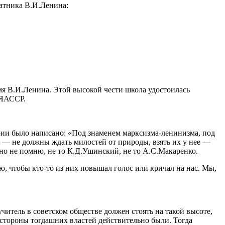
ратника В.И.Ленина:
мя В.И.Ленина. Этой высокой чести школа удостоилась
 ЯАССР.
терии было написано: «Под знаменем марксизма-ленинизма, под
 — не должны ждать милостей от природы, взять их у нее —
чно не помню, не то К.Д.Ушинский, не то А.С.Макаренко.
 чтобы кто-то из них повышал голос или кричал на нас. Мы,
итель в советском обществе должен стоять на такой высоте,
 стороны тогдашних властей действительно были. Тогда