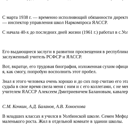
С марта 1938 г. — временно исполняющий обязанности директо
— инспектор управления школ Наркомпроса ЯАССР.
С начала 40-х до последних дней жизни (1961 г.) работал в с.
Его выдающиеся заслуги в развитии просвещения в республи
заслуженный учитель РСФСР и ЯАССР.
Вот, вкратце, его трудовая биография, изложенная сухим офиц
я, как смогу, попробую восполнить этот пробел.
Знал я этого человека очень хорошо и до сих пор считаю его 
судьба в свое время свела меня с ним и с его коллегами, с н
учителем ЯАССР Алексеем Дмитриевичем Балановым, кавалер
С.М. Кочкин, А.Д. Баланов, А.В. Хоноехова
В младших классах я учился в Уолбинской школе. Семен Мефодье
маленького роста. Жил в отдельной комнате в здании школы.