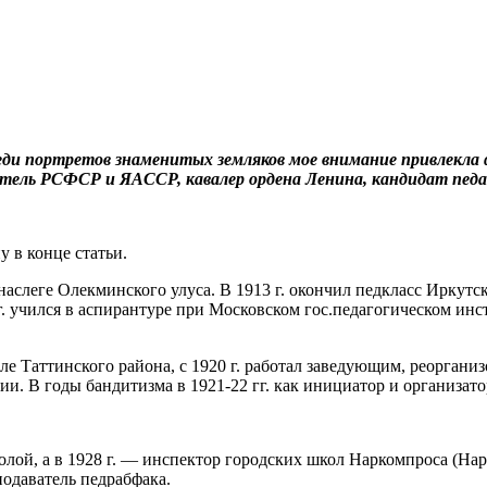
еди портретов знаменитых земляков мое внимание привлекла ф
ель РСФСР и ЯАССР, кавалер ордена Ленина, кандидат педаг
у в конце статьи.
наслеге Олекминского улуса. В 1913 г. окончил педкласс Иркут
г. учился в аспирантуре при Московском гос.педагогическом ин
оле Таттинского района, с 1920 г. работал заведующим, реорган
и. В годы бандитизма в 1921-22 гг. как инициатор и организато
лой, а в 1928 г. — инспектор городских школ Наркомпроса (Нар
подаватель педрабфака.