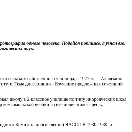
отография одного человека. Подойдя поближе, я узнал его.
огических наук.
ского сельскохозяйственного училища, в 1927-м — Академию
ституте. Тема диссертации «Изучение предложных сочетаний
изовал школу в 2-классное училище по типу инородческих школ.
р комсомольской ячейки в селе подвергался аресту.
одного Комитета просвещения) ЯАССР. В 1930-1939 г.г. —