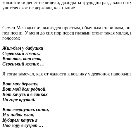
колхозники денег не видели, доходы за трудодни раздавали на
учителя скот не держали, как нынче.
Семен Мефодьевич выглядел простым, обычным старичком, но на
пел песни. У меня до сих пор перед глазами стоит такая милая
голосом:
Жил-был у бабушки
Серенький козлик,
Вот так, вот так,
Серенький козлик …
Я тогда замечал, как от жалости к козлику у девчонок наворач
Вот моя деревня,
Вот мой дом родной,
Вот качусь я в санках
По горе крутой.
Вот свернулись санки,
И я набок хлоп,
Кубарем качусь я
Под гору в сугроб …