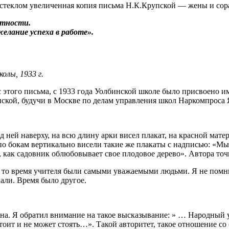
д стеклом увеличенная копия письма Н.К.Крупской — жены и со
тности.
елание успеха в работе».
олы, 1933 г.
 этого письма, с 1933 года Уолбинской школе было присвоено и
упской, будучи в Москве по делам управления школ Наркомпроса
ад ней наверху, на всю длину арки висел плакат, на красной ма
по бокам вертикально висели такие же плакаты с надписью: «Мы
к, как садовник облюбовывает свое плодовое дерево». Автора то
то время учителя были самыми уважаемыми людьми. Я не помню,
вали. Время было другое.
а. Я обратил внимание на такое высказывание: » … Народный уч
тоит и не может стоять…». Такой авторитет, такое отношение со