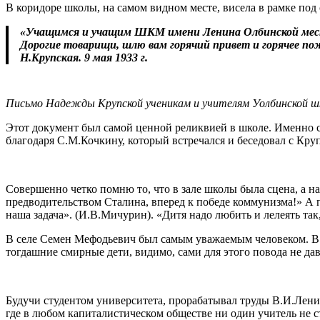
В коридоре школы, на самом видном месте, висела в рамке по
«Учащимся и учащим ШКМ имени Ленина Олбинской мес
Дорогие товарищи, шлю вам горячий привет и горячее пож
Н.Крупская. 9 мая 1933 г.
Письмо Надежды Крупской ученикам и учителям Уолбинской шк
Этот документ был самой ценной реликвией в школе. Именно с
благодаря С.М.Кочкину, который встречался и беседовал с Кр
Совершенно четко помню то, что в зале школы была сцена, а н
предводительством Сталина, вперед к победе коммунизма!» А 
наша задача». (И.В.Мичурин). «Дитя надо любить и лелеять та
В селе Семен Мефодьевич был самым уважаемым человеком. В 
тогдашние смирные дети, видимо, сами для этого повода не да
Будучи студентом университета, прорабатывал труды В.И.Ленин
где в любом капиталистическом обществе ни один учитель не с