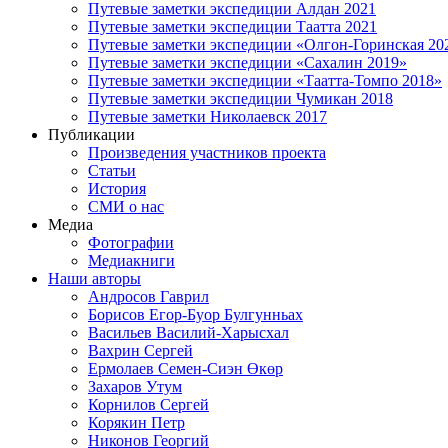
Путевые заметки экспедиции Алдан 2021
Путевые заметки экспедиции Таатта 2021
Путевые заметки экспедиции «Олгон-Горинская 20
Путевые заметки экспедиции «Сахалин 2019»
Путевые заметки экспедиции «Таатта-Томпо 2018»
Путевые заметки экспедиции Чумикан 2018
Путевые заметки Николаевск 2017
Публикации
Произведения участников проекта
Статьи
История
СМИ о нас
Медиа
Фотографии
Медиакниги
Наши авторы
Андросов Гаврил
Борисов Егор-Буор Булгунньах
Васильев Василий-Харысхал
Вахрин Сергей
Ермолаев Семен-Сиэн Өкөр
Захаров Утум
Корнилов Сергей
Корякин Петр
Никонов Георгий