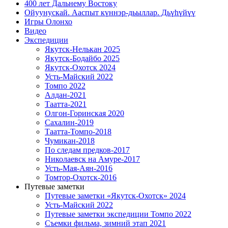
400 лет Дальнему Востоку
Ойуунускай. Ааспыт күннэр-дьыллар. Дьүһүйүү
Игры Олонхо
Видео
Экспедиции
Якутск-Нелькан 2025
Якутск-Бодайбо 2025
Якутск-Охотск 2024
Усть-Майский 2022
Томпо 2022
Алдан-2021
Таатта-2021
Олгон-Горинская 2020
Сахалин-2019
Таатта-Томпо-2018
Чумикан-2018
По следам предков-2017
Николаевск на Амуре-2017
Усть-Мая-Аян-2016
Томтор-Охотск-2016
Путевые заметки
Путевые заметки «Якутск-Охотск» 2024
Усть-Майский 2022
Путевые заметки экспедиции Томпо 2022
Съемки фильма, зимний этап 2021