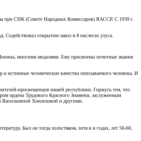
ры при СНК (Совете Народных Комиссаров) ЯАССР. С 1939 г.
ад. Содействовал открытию школ в 8 наслегах улуса.
Ленина, многими медалями. Ему присвоены почетные звания
ер и истинные человеческие качества описываемого человека. И
учителей-просвещенцев нашей республики. Горжусь тем, что
лером ордена Трудового Красного Знамени, заслуженным
 Васильевной Хоноеховой и другими.
ратуру. Был он тогда холостяком, хотя и в годах, лет 50-60,