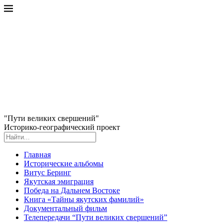
"Пути великих свершений"
Историко-географический проект
Главная
Исторические альбомы
Витус Беринг
Якутская эмиграция
Победа на Дальнем Востоке
Книга «Тайны якутских фамилий»
Документальный фильм
Телепередачи “Пути великих свершений”