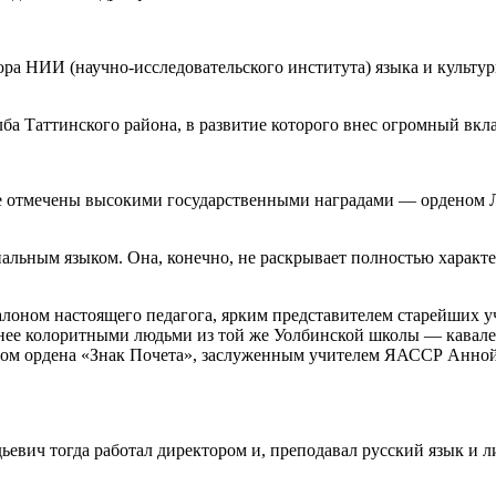
ра НИИ (научно-исследовательского института) языка и культу
Уолба Таттинского района, в развитие которого внес огромный вкл
ке отмечены высокими государственными наградами — орденом 
иальным языком. Она, конечно, не раскрывает полностью характ
эталоном настоящего педагога, ярким представителем старейших 
е менее колоритными людьми из той же Уолбинской школы — кава
ом ордена «Знак Почета», заслуженным учителем ЯАССР Анной
вич тогда работал директором и, преподавал русский язык и лите