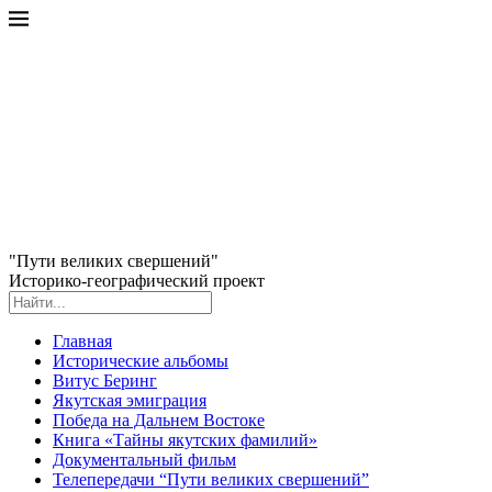
"Пути великих свершений"
Историко-географический проект
Главная
Исторические альбомы
Витус Беринг
Якутская эмиграция
Победа на Дальнем Востоке
Книга «Тайны якутских фамилий»
Документальный фильм
Телепередачи “Пути великих свершений”