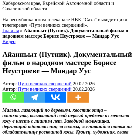
Хабаровском крае, Еврейской Автономной области и
Сахалинской области.
На республиканском телеканале НВК "Саха" выходит цикл
телепередач «Пути великих свершений».
Главная
»
Айанньыт (Путник). Документальный фильм о
народном мастере Борисе Неустроеве — Мандар Уус
Видео
Айанньыт (Путник). Документальный
фильм о народном мастере Борисе
Неустроеве — Мандар Уус
Автор:
Пути великих свершений
20.02.2026
Автор:
Пути великих свершений
20.02.2026
Малыш, лазающий по деревьям, хвостик отца –
олонхосута, выковавший свой первый предмет из металла –
косу в шесть с лишним лет. Заводной мальчишка,
дергающий одноклассниц за волосы, женившийся потом на
обладательнице роскошной косы. Кузнец, художник, глава