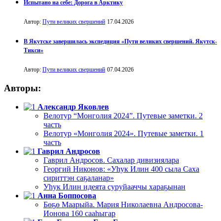
Испытано на себе: Дорога в Арктику
Автор:
Пути великих свершений
17.04.2026
В Якутске завершилась экспедиция «Пути великих свершений. Якутск-
Тикси»
Автор:
Пути великих свершений
07.04.2026
Авторы:
Александр Яковлев
Велотур “Монголия 2024”. Путевые заметки. 2
часть
Велотур «Монголия 2024». Путевые заметки. 1
часть
Гаврил Андросов
Гаврил Андросов. Сахалар дивизиялара
Георгий Никонов: «Уһук Илин 400 сыла Саха
сириттэн саҕаланар»
Уһук Илин идеята суруйааччы хараҕынан
Анна Боппосова
Бөҕө Маарыйа. Мария Николаевна Андросова-
Ионова 160 сааһыгар