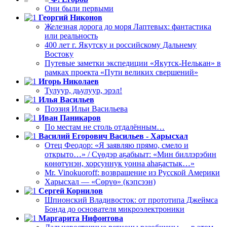
Они были первыми
Георгий Никонов
Железная дорога до моря Лаптевых: фантастика
или реальность
400 лет г. Якутску и российскому Дальнему
Востоку
Путевые заметки экспедиции «Якутск-Нелькан» в
рамках проекта «Пути великих свершений»
Игорь Николаев
Тулуур, дьулуур, эрэл!
Илья Васильев
Поэзия Ильи Васильева
Иван Паникаров
По местам не столь отдалённым…
Василий Егорович Васильев - Харысхал
Отец Феодор: «Я заявляю прямо, смело и
открыто…» / Сүөдэр аҕабыыт: «Мин биллэрэбин
көнөтүнэн, хорсуннук уонна аһаҕастык…»
Mr. Vinokuoroff: возвращение из Русской Америки
Харысхал — «Сөрүө» (кэпсээн)
Сергей Корнилов
Шпионский Владивосток: от прототипа Джеймса
Бонда до основателя микроэлектроники
Маргарита Нифонтова