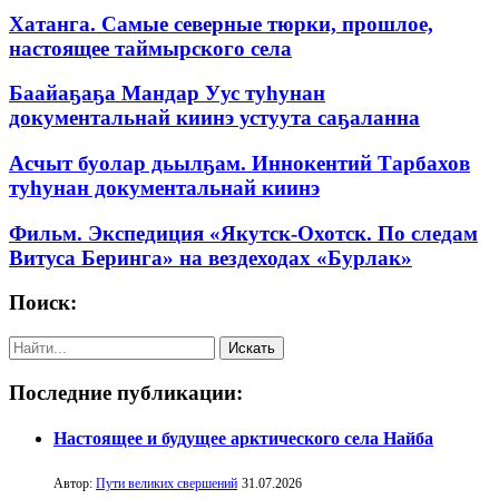
Хатанга. Самые северные тюрки, прошлое,
настоящее таймырского села
Баайаҕаҕа Мандар Уус туһунан
документальнай киинэ устуута саҕаланна
Асчыт буолар дьылҕам. Иннокентий Тарбахов
туһунан документальнай киинэ
Фильм. Экспедиция «Якутск-Охотск. По следам
Витуса Беринга» на вездеходах «Бурлак»
Поиск:
Последние публикации:
Настоящее и будущее арктического села Найба
Автор:
Пути великих свершений
31.07.2026