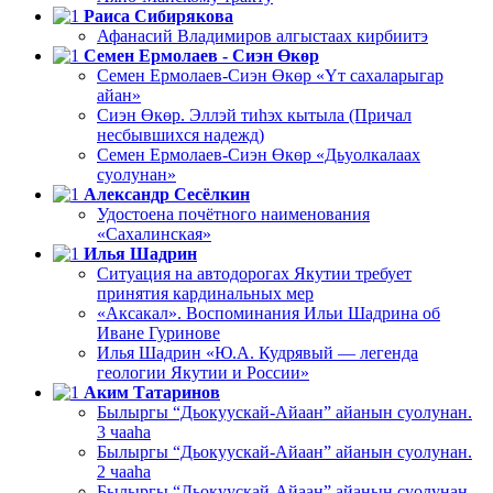
Раиса Сибирякова
Афанасий Владимиров алгыстаах кирбиитэ
Семен Ермолаев - Сиэн Өкөр
Семен Ермолаев-Сиэн Өкөр «Үт сахаларыгар
айан»
Сиэн Өкөр. Эллэй тиһэх кытыла (Причал
несбывшихся надежд)
Семен Ермолаев-Сиэн Өкөр «Дьуолкалаах
суолунан»
Александр Сесёлкин
Удостоена почётного наименования
«Сахалинская»
Илья Шадрин
Ситуация на автодорогах Якутии требует
принятия кардинальных мер
«Аксакал». Воспоминания Ильи Шадрина об
Иване Гуринове
Илья Шадрин «Ю.А. Кудрявый — легенда
геологии Якутии и России»
Аким Татаринов
Былыргы “Дьокуускай-Айаан” айанын суолунан.
3 чааһа
Былыргы “Дьокуускай-Айаан” айанын суолунан.
2 чааһа
Былыргы “Дьокуускай-Айаан” айанын суолунан.