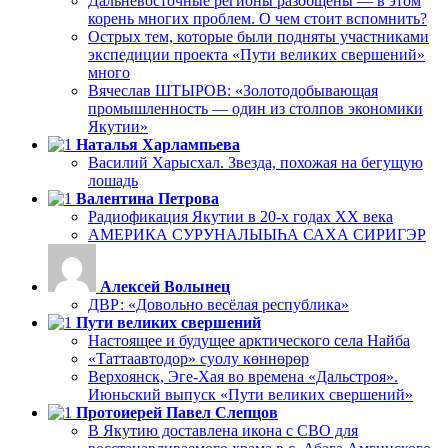
Дальневосточные регионы разобщены — в этом
корень многих проблем. О чем стоит вспомнить?
Острых тем, которые были подняты участниками
экспедиции проекта «Пути великих свершений»
много
Вячеслав ШТЫРОВ: «Золотодобывающая
промышленность — один из столпов экономики
Якутии»
Наталья Харлампьева
Василий Харысхал. Звезда, похожая на бегущую
лошадь
Валентина Петрова
Радиофикация Якутии в 20-х годах ХХ века
АМЕРИКА СУРУНАЛЫЫҺА САХА СИРИГЭР
Алексей Волынец
ДВР: «Довольно весёлая республика»
Пути великих свершений
Настоящее и будущее арктического села Найба
«Таттаавтодор» суолу көннөрөр
Верхоянск, Эге-Хая во времена «Дальстроя».
Июньский выпуск «Пути великих свершений»
Протоиерей Павел Слепцов
В Якутию доставлена икона с СВО для