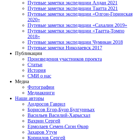
Путевые заметки экспедиции Алдан 2021
Путевые заметки экспедиции Таатта 2021
Путевые заметки экспедиции «Олгон-Горинская
2020»
Путевые заметки экспедиции «Сахалин 2019»
Путевые заметки экспедиции «Таатта-Томпо
2018»
Путевые заметки экспедиции Чумикан 2018
Путевые заметки Николаевск 2017
Публикации
Произведения участников проекта
Статьи
История
СМИ о нас
Медиа
Фотографии
Медиакниги
Наши авторы
Андросов Гаврил
Борисов Егор-Буор Булгунньах
Васильев Василий-Харысхал
Вахрин Сергей
Ермолаев Семен-Сиэн Өкөр
Захаров Утум
Корнилов Сергей