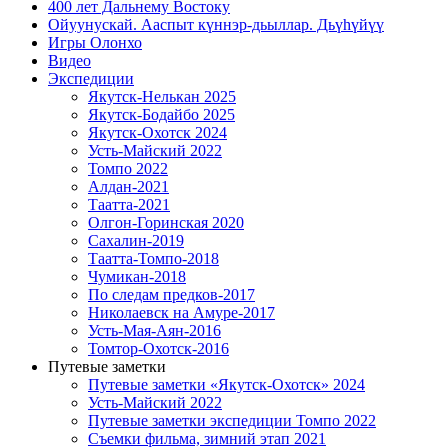
400 лет Дальнему Востоку
Ойуунускай. Ааспыт күннэр-дьыллар. Дьүһүйүү
Игры Олонхо
Видео
Экспедиции
Якутск-Нелькан 2025
Якутск-Бодайбо 2025
Якутск-Охотск 2024
Усть-Майский 2022
Томпо 2022
Алдан-2021
Таатта-2021
Олгон-Горинская 2020
Сахалин-2019
Таатта-Томпо-2018
Чумикан-2018
По следам предков-2017
Николаевск на Амуре-2017
Усть-Мая-Аян-2016
Томтор-Охотск-2016
Путевые заметки
Путевые заметки «Якутск-Охотск» 2024
Усть-Майский 2022
Путевые заметки экспедиции Томпо 2022
Съемки фильма, зимний этап 2021