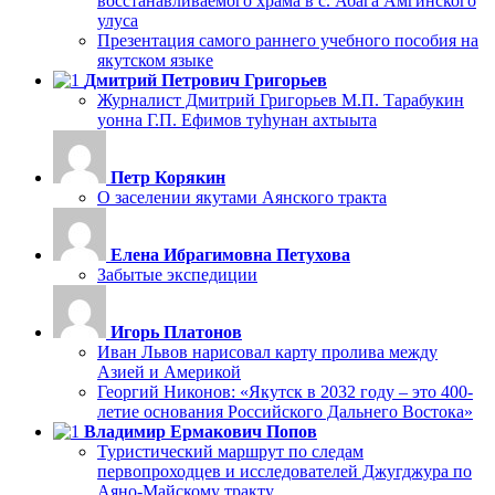
восстанавливаемого храма в с. Абага Амгинского
улуса
Презентация самого раннего учебного пособия на
якутском языке
Дмитрий Петрович Григорьев
Журналист Дмитрий Григорьев М.П. Тарабукин
уонна Г.П. Ефимов туһунан ахтыыта
Петр Корякин
О заселении якутами Аянского тракта
Елена Ибрагимовна Петухова
Забытые экспедиции
Игорь Платонов
Иван Львов нарисовал карту пролива между
Азией и Америкой
Георгий Никонов: «Якутск в 2032 году – это 400-
летие основания Российского Дальнего Востока»
Владимир Ермакович Попов
Туристический маршрут по следам
первопроходцев и исследователей Джугджура по
Аяно-Майскому тракту