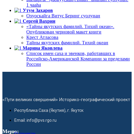
1 чааһа
Утум Захаров
Охуоскайга Витус Беринг суолунан
Сергей Вахрин
«Тайны якутских фамилий. Тихий океан».
Опубликован черновой макет книги
Крест Атласова
Тайны якутских фамилий. Тихий океан
Марина Яковлева
Список имен саха и эвенков, работавших в
Российско-Американской Компании за пределами
России
«Пути великих свершений» Историко-географический проект
Республика Саха (Якутия), г. Якутск
Email: info@pvs.rgo.ru
Меню:
О проекте