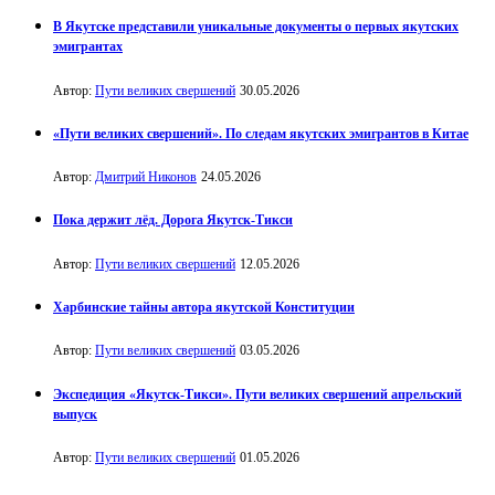
В Якутске представили уникальные документы о первых якутских
эмигрантах
Автор:
Пути великих свершений
30.05.2026
«Пути великих свершений». По следам якутских эмигрантов в Китае
Автор:
Дмитрий Никонов
24.05.2026
Пока держит лёд. Дорога Якутск-Тикси
Автор:
Пути великих свершений
12.05.2026
Харбинские тайны автора якутской Конституции
Автор:
Пути великих свершений
03.05.2026
Экспедиция «Якутск-Тикси». Пути великих свершений апрельский
выпуск
Автор:
Пути великих свершений
01.05.2026