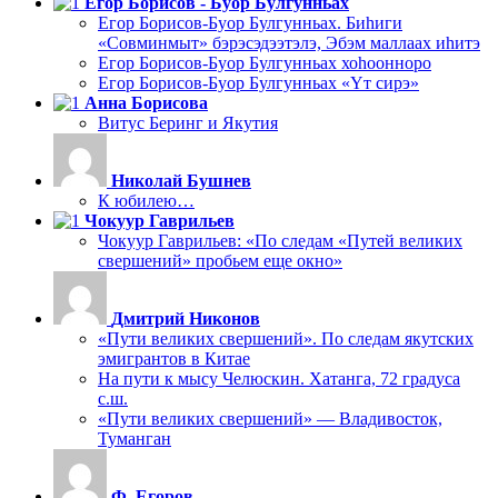
Егор Борисов - Буор Булгунньах
Егор Борисов-Буор Булгунньах. Биһиги
«Совминмыт» бэрэсэдээтэлэ, Эбэм маллаах иһитэ
Егор Борисов-Буор Булгунньах хоһоонноро
Егор Борисов-Буор Булгунньах «Үт сирэ»
Анна Борисова
Витус Беринг и Якутия
Николай Бушнев
К юбилею…
Чокуур Гаврильев
Чокуур Гаврильев: «По следам «Путей великих
свершений» пробьем еще окно»
Дмитрий Никонов
«Пути великих свершений». По следам якутских
эмигрантов в Китае
На пути к мысу Челюскин. Хатанга, 72 градуса
с.ш.
«Пути великих свершений» — Владивосток,
Туманган
Ф. Егоров