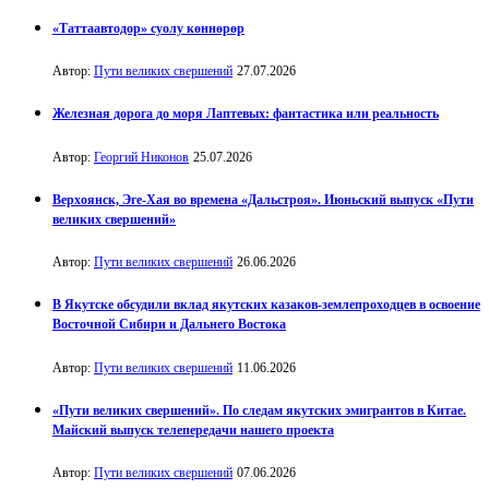
«Таттаавтодор» суолу көннөрөр
Автор:
Пути великих свершений
27.07.2026
Железная дорога до моря Лаптевых: фантастика или реальность
Автор:
Георгий Никонов
25.07.2026
Верхоянск, Эге-Хая во времена «Дальстроя». Июньский выпуск «Пути
великих свершений»
Автор:
Пути великих свершений
26.06.2026
В Якутске обсудили вклад якутских казаков-землепроходцев в освоение
Восточной Сибири и Дальнего Востока
Автор:
Пути великих свершений
11.06.2026
«Пути великих свершений». По следам якутских эмигрантов в Китае.
Майский выпуск телепередачи нашего проекта
Автор:
Пути великих свершений
07.06.2026