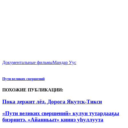
Документальные фильмы
Мандар Уус
Пути великих свершений
ПОХОЖИЕ ПУБЛИКАЦИИ:
Пока держит лёд. Дорога Якутск-Тикси
«Пути великих свершений» кулун тутардааҕы
биэриитэ. «Айанньыт» киинэ уһуллуута