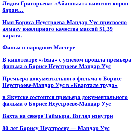
Лидия Григорьева: «Айанньыт» киинэни көрөн
баран…
Имя Бориса Неустроева-Мандар Уус присвоено
алмазу ювелирного качества массой 51,39
карата.
Фильм о народном Мастере
В кинотеатре «Лена» с успехом прошла премьера
фильма о Борисе Неустроеве-Мандар Уус
Премьера документального фильма о Борисе
Неустроеве-Мандар Уус в «Квартале труда»
в Якутске состоится премьера документального
фильма о Борисе Неустроеве-Мандар Уус
Вахта на севере Таймыра. Взгляд изнутри
80 лет Борису Неустроеву — Мандар Уус