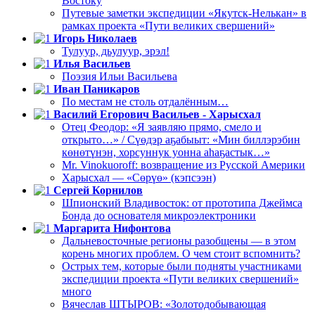
Востоку
Путевые заметки экспедиции «Якутск-Нелькан» в
рамках проекта «Пути великих свершений»
Игорь Николаев
Тулуур, дьулуур, эрэл!
Илья Васильев
Поэзия Ильи Васильева
Иван Паникаров
По местам не столь отдалённым…
Василий Егорович Васильев - Харысхал
Отец Феодор: «Я заявляю прямо, смело и
открыто…» / Сүөдэр аҕабыыт: «Мин биллэрэбин
көнөтүнэн, хорсуннук уонна аһаҕастык…»
Mr. Vinokuoroff: возвращение из Русской Америки
Харысхал — «Сөрүө» (кэпсээн)
Сергей Корнилов
Шпионский Владивосток: от прототипа Джеймса
Бонда до основателя микроэлектроники
Маргарита Нифонтова
Дальневосточные регионы разобщены — в этом
корень многих проблем. О чем стоит вспомнить?
Острых тем, которые были подняты участниками
экспедиции проекта «Пути великих свершений»
много
Вячеслав ШТЫРОВ: «Золотодобывающая