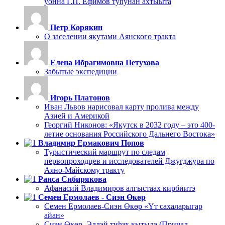
уонна Г.П. Ефимов туһунан ахтыыта
Петр Корякин
О заселении якутами Аянского тракта
Елена Ибрагимовна Петухова
Забытые экспедиции
Игорь Платонов
Иван Львов нарисовал карту пролива между
Азией и Америкой
Георгий Никонов: «Якутск в 2032 году – это 400-
летие основания Российского Дальнего Востока»
Владимир Ермакович Попов
Туристический маршрут по следам
первопроходцев и исследователей Джугджура по
Аяно-Майскому тракту
Раиса Сибирякова
Афанасий Владимиров алгыстаах кирбиитэ
Семен Ермолаев - Сиэн Өкөр
Семен Ермолаев-Сиэн Өкөр «Үт сахаларыгар
айан»
Сиэн Өкөр. Эллэй тиһэх кытыла (Причал