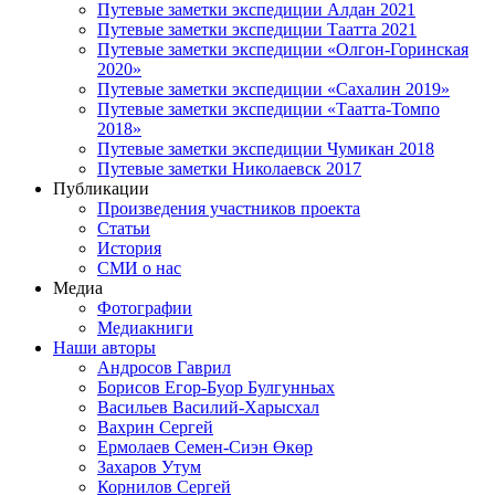
Путевые заметки экспедиции Алдан 2021
Путевые заметки экспедиции Таатта 2021
Путевые заметки экспедиции «Олгон-Горинская
2020»
Путевые заметки экспедиции «Сахалин 2019»
Путевые заметки экспедиции «Таатта-Томпо
2018»
Путевые заметки экспедиции Чумикан 2018
Путевые заметки Николаевск 2017
Публикации
Произведения участников проекта
Статьи
История
СМИ о нас
Медиа
Фотографии
Медиакниги
Наши авторы
Андросов Гаврил
Борисов Егор-Буор Булгунньах
Васильев Василий-Харысхал
Вахрин Сергей
Ермолаев Семен-Сиэн Өкөр
Захаров Утум
Корнилов Сергей