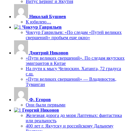
Витус Беринг и Якутия
Николай Бушнев
К юбилею…
Чокуур Гаврильев
Чокуур Гаврильев: «По следам «Путей великих
свершений» пробьем еще окно»
Дмитрий Никонов
«Пути великих свершений». По следам якутских
эмигрантов в Китае
На пути к мысу Челюскин. Хатанга, 72 градуса
с.ш.
«Пути великих свершений» — Владивосток,
Туманган
Ф. Егоров
Они были первыми
Георгий Никонов
Железная дорога до моря Лаптевых: фантастика
или реальность
400 лет г. Якутску и российскому Дальнему