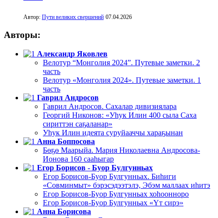
Автор:
Пути великих свершений
07.04.2026
Авторы:
Александр Яковлев
Велотур “Монголия 2024”. Путевые заметки. 2
часть
Велотур «Монголия 2024». Путевые заметки. 1
часть
Гаврил Андросов
Гаврил Андросов. Сахалар дивизиялара
Георгий Никонов: «Уһук Илин 400 сыла Саха
сириттэн саҕаланар»
Уһук Илин идеята суруйааччы хараҕынан
Анна Боппосова
Бөҕө Маарыйа. Мария Николаевна Андросова-
Ионова 160 сааһыгар
Егор Борисов - Буор Булгунньах
Егор Борисов-Буор Булгунньах. Биһиги
«Совминмыт» бэрэсэдээтэлэ, Эбэм маллаах иһитэ
Егор Борисов-Буор Булгунньах хоһоонноро
Егор Борисов-Буор Булгунньах «Үт сирэ»
Анна Борисова