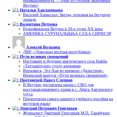
промышленность — один из столпов экономики
Якутии»
Наталья Харлампьева
Василий Харысхал. Звезда, похожая на бегущую
лошадь
Валентина Петрова
Радиофикация Якутии в 20-х годах ХХ века
АМЕРИКА СУРУНАЛЫЫҺА САХА СИРИГЭР
Алексей Волынец
ДВР: «Довольно весёлая республика»
Пути великих свершений
Настоящее и будущее арктического села Найба
«Таттаавтодор» суолу көннөрөр
Верхоянск, Эге-Хая во времена «Дальстроя».
Июньский выпуск «Пути великих свершений»
Протоиерей Павел Слепцов
В Якутию доставлена икона с СВО для
восстанавливаемого храма в с. Абага Амгинского
улуса
Презентация самого раннего учебного пособия на
якутском языке
Дмитрий Петрович Григорьев
Журналист Дмитрий Григорьев М.П. Тарабукин