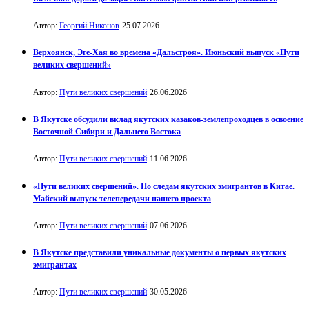
Автор:
Георгий Никонов
25.07.2026
Верхоянск, Эге-Хая во времена «Дальстроя». Июньский выпуск «Пути
великих свершений»
Автор:
Пути великих свершений
26.06.2026
В Якутске обсудили вклад якутских казаков-землепроходцев в освоение
Восточной Сибири и Дальнего Востока
Автор:
Пути великих свершений
11.06.2026
«Пути великих свершений». По следам якутских эмигрантов в Китае.
Майский выпуск телепередачи нашего проекта
Автор:
Пути великих свершений
07.06.2026
В Якутске представили уникальные документы о первых якутских
эмигрантах
Автор:
Пути великих свершений
30.05.2026