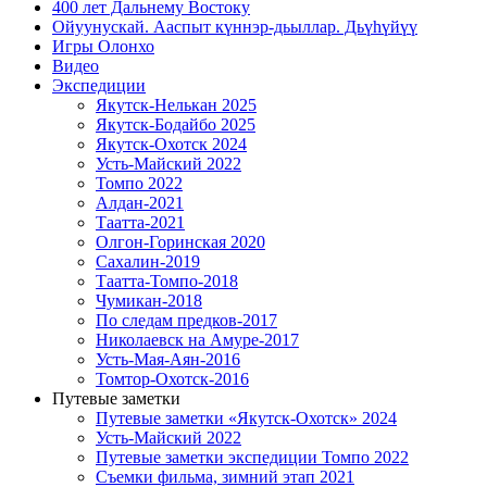
400 лет Дальнему Востоку
Ойуунускай. Ааспыт күннэр-дьыллар. Дьүһүйүү
Игры Олонхо
Видео
Экспедиции
Якутск-Нелькан 2025
Якутск-Бодайбо 2025
Якутск-Охотск 2024
Усть-Майский 2022
Томпо 2022
Алдан-2021
Таатта-2021
Олгон-Горинская 2020
Сахалин-2019
Таатта-Томпо-2018
Чумикан-2018
По следам предков-2017
Николаевск на Амуре-2017
Усть-Мая-Аян-2016
Томтор-Охотск-2016
Путевые заметки
Путевые заметки «Якутск-Охотск» 2024
Усть-Майский 2022
Путевые заметки экспедиции Томпо 2022
Съемки фильма, зимний этап 2021