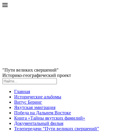
"Пути великих свершений"
Историко-географический проект
Главная
Исторические альбомы
Витус Беринг
Якутская эмиграция
Победа на Дальнем Востоке
Книга «Тайны якутских фамилий»
Документальный фильм
Телепередачи “Пути великих свершений”