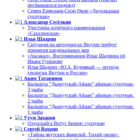
несбывшихся надежд)
Семен Ермолаев-Сиэн Өкөр «Дьуолкалаах
суолунан»
Александр Сесёлкин
Удостоена почётного наименования
«Сахалинская»
Илья Шадрин
Ситуация на автодорогах Якутии требует
принятия кардинальных мер
«Аксакал». Воспоминания Ильи Шадрина об
Иване Гуринове
Илья Шадрин «Ю.А. Кудрявый — легенда
геологии Якутии и России»
Аким Татаринов
Былыргы “Дьокуускай-Айаан” айанын суолунан.
3 чааһа
Былыргы “Дьокуускай-Айаан” айанын суолунан.
2 чааһа
Былыргы “Дьокуускай-Айаан” айанын суолунан.
1 чааһа
Утум Захаров
Охуоскайга Витус Беринг суолунан
Сергей Вахрин
«Тайны якутских фамилий. Тихий океан».