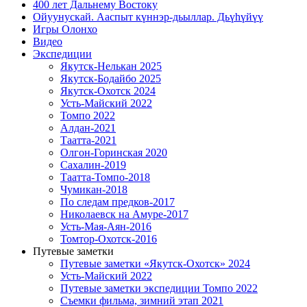
400 лет Дальнему Востоку
Ойуунускай. Ааспыт күннэр-дьыллар. Дьүһүйүү
Игры Олонхо
Видео
Экспедиции
Якутск-Нелькан 2025
Якутск-Бодайбо 2025
Якутск-Охотск 2024
Усть-Майский 2022
Томпо 2022
Алдан-2021
Таатта-2021
Олгон-Горинская 2020
Сахалин-2019
Таатта-Томпо-2018
Чумикан-2018
По следам предков-2017
Николаевск на Амуре-2017
Усть-Мая-Аян-2016
Томтор-Охотск-2016
Путевые заметки
Путевые заметки «Якутск-Охотск» 2024
Усть-Майский 2022
Путевые заметки экспедиции Томпо 2022
Съемки фильма, зимний этап 2021