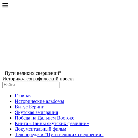
"Пути великих свершений"
Историко-географический проект
Главная
Исторические альбомы
Витус Беринг
Якутская эмиграция
Победа на Дальнем Востоке
Книга «Тайны якутских фамилий»
Документальный фильм
Телепередачи “Пути великих свершений”