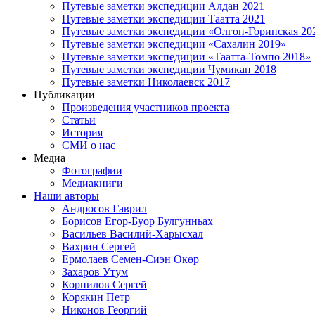
Путевые заметки экспедиции Алдан 2021
Путевые заметки экспедиции Таатта 2021
Путевые заметки экспедиции «Олгон-Горинская 20
Путевые заметки экспедиции «Сахалин 2019»
Путевые заметки экспедиции «Таатта-Томпо 2018»
Путевые заметки экспедиции Чумикан 2018
Путевые заметки Николаевск 2017
Публикации
Произведения участников проекта
Статьи
История
СМИ о нас
Медиа
Фотографии
Медиакниги
Наши авторы
Андросов Гаврил
Борисов Егор-Буор Булгунньах
Васильев Василий-Харысхал
Вахрин Сергей
Ермолаев Семен-Сиэн Өкөр
Захаров Утум
Корнилов Сергей
Корякин Петр
Никонов Георгий