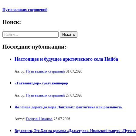
Пути великих свершений
Поиск:
Последние публикации:
Настоящее и будущее арктического села Найба
Автор:
Пути великих свершений
31.07.2026
«Таттаавтодор» суолу көннөрөр
Автор:
Пути великих свершений
27.07.2026
Железная дорога до моря Лаптевых: фантастика или реальность
Автор:
Георгий Никонов
25.07.2026
Верхоянск, Эге-Хая во времена «Дальстроя». Июньский выпуск «Пути в