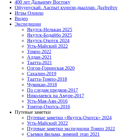
400 лет Дальнему Востоку
Ойуунускай. Ааспыт күннэр-дьыллар. Дьүһүйүү
Игры Олонхо
Видео
Экспедиции
Якутск-Нелькан 2025
Якутск-Бодайбо 2025
Якутск-Охотск 2024
Усть-Майский 2022
Томпо 2022
Алдан-2021
Таатта-2021
Олгон-Горинская 2020
Сахалин-2019
Таатта-Томпо-2018
Чумикан-2018
По следам предков-2017
Николаевск на Амуре-2017
Усть-Мая-Аян-2016
Томтор-Охотск-2016
Путевые заметки
Путевые заметки «Якутск-Охотск» 2024
Усть-Майский 2022
Путевые заметки экспедиции Томпо 2022
Съемки фильма, зимний этап 2021