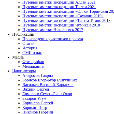
Путевые заметки экспедиции Алдан 2021
Путевые заметки экспедиции Таатта 2021
Путевые заметки экспедиции «Олгон-Горинская 20
Путевые заметки экспедиции «Сахалин 2019»
Путевые заметки экспедиции «Таатта-Томпо 2018»
Путевые заметки экспедиции Чумикан 2018
Путевые заметки Николаевск 2017
Публикации
Произведения участников проекта
Статьи
История
СМИ о нас
Медиа
Фотографии
Медиакниги
Наши авторы
Андросов Гаврил
Борисов Егор-Буор Булгунньах
Васильев Василий-Харысхал
Вахрин Сергей
Ермолаев Семен-Сиэн Өкөр
Захаров Утум
Корнилов Сергей
Корякин Петр
Никонов Георгий