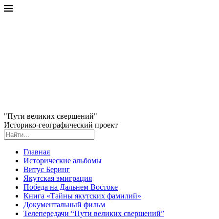
"Пути великих свершений"
Историко-географический проект
Главная
Исторические альбомы
Витус Беринг
Якутская эмиграция
Победа на Дальнем Востоке
Книга «Тайны якутских фамилий»
Документальный фильм
Телепередачи “Пути великих свершений”