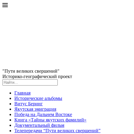
"Пути великих свершений"
Историко-географический проект
Главная
Исторические альбомы
Витус Беринг
Якутская эмиграция
Победа на Дальнем Востоке
Книга «Тайны якутских фамилий»
Документальный фильм
Телепередачи “Пути великих свершений”