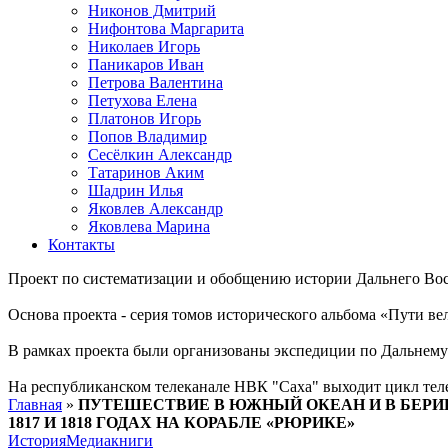
Никонов Дмитрий
Нифонтова Маргарита
Николаев Игорь
Паникаров Иван
Петрова Валентина
Петухова Елена
Платонов Игорь
Попов Владимир
Сесёлкин Александр
Татаринов Аким
Шадрин Илья
Яковлев Александр
Яковлева Марина
Контакты
Проект по систематизации и обобщению истории Дальнего Вос
Основа проекта - серия томов исторического альбома «Пути в
В рамках проекта были организованы экспедиции по Дальнему 
На республиканском телеканале НВК "Саха" выходит цикл тел
Главная
»
ПУТЕШЕСТВИЕ В ЮЖНЫЙ ОКЕАН И В БЕРИНГ
1817 И 1818 ГОДАХ НА КОРАБЛЕ «РЮРИКЕ»
История
Медиакниги