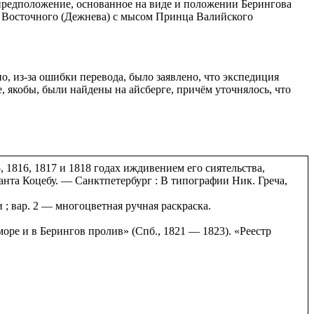
 предположение, основанное на виде и положении Берингова
са Восточного (Дежнева) с мысом Принца Валийского
, из-за ошибки перевода, было заявлено, что экспедиция
, якобы, были найдены на айсберге, причём уточнялось, что
1816, 1817 и 1818 годах иждивением его сиятельства,
анта Коцебу. — Санктпетербург : В типографии Ник. Греча,
; вар. 2 — многоцветная ручная раскраска.
ре и в Берингов пролив» (Спб., 1821 — 1823). «Реестр