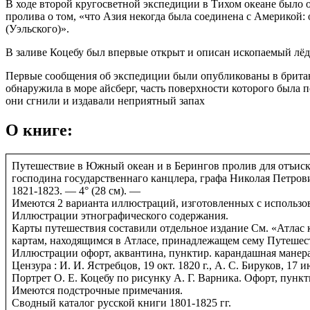
В ходе второй кругосветной экспедиции в Тихом океане было 
пролива о том, «что Азия некогда была соединена с Америкой
(Уэльского)».
В заливе Коцебу был впервые открыт и описан ископаемый лёд
Первые сообщения об экспедиции были опубликованы в британс
обнаружила в море айсберг, часть поверхности которого была п
они сгнили и издавали неприятный запах
О книге:
Путешествие в Южный океан и в Берингов пролив для отъиска
господина государственнаго канцлера, графа Николая Петров
1821-1823. — 4° (28 см). —
Имеются 2 варианта иллюстраций, изготовленных с использова
Иллюстрации этнографического содержания.
Карты путешествия составили отдельное издание См. «Атлас 
картам, находящимся в Атласе, принадлежащем сему Путешестви
Иллюстрации офорт, аквантина, пунктир. карандашная манера.
Цензура : И. И. Ястребцов, 19 окт. 1820 г., А. С. Бируков, 17 ию
Портрет О. Е. Коцебу по рисунку А. Г. Варника. Офорт, пункт
Имеются подстрочные примечания.
Сводный каталог русской книги 1801-1825 гг.