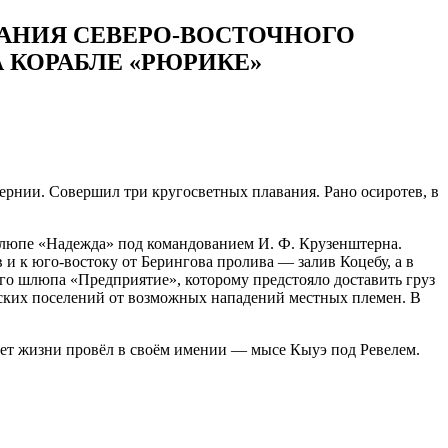
АНИЯ СЕВЕРО-ВОСТОЧНОГО
НА КОРАБЛЕ «РЮРИКЕ»
бернии. Совершил три кругосветных плавания. Рано осиротев, в
 шлюпе «Надежда» под командованием И. Ф. Крузенштерна.
 и к юго-востоку от Берингова пролива — залив Коцебу, а в
ого шлюпа «Предприятие», которому предстояло доставить груз
усских поселений от возможных нападений местных племен. В
 лет жизни провёл в своём имении — мысе Кыуэ под Ревелем.