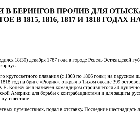
 В БЕРИНГОВ ПРОЛИВ ДЛЯ ОТЫСК
В 1815, 1816, 1817 И 1818 ГОДАХ 
ился 18(30) декабря 1787 года в городе Ревель Эстляндской гу
 корпус.
вого кругосветного плавания (с 1803 по 1806 годы) на парусном
 1818 год на бриге «Рюрик», открыл в Тихом океане 399 островов
 О. Е. Коцебу был назначен командиром строившегося 24-пушечн
Русской Америки для борьбы с контрабандистами и для защиты р
е путешествие.
ветных путешествиях, подал в отставку. Последние шестнадцать