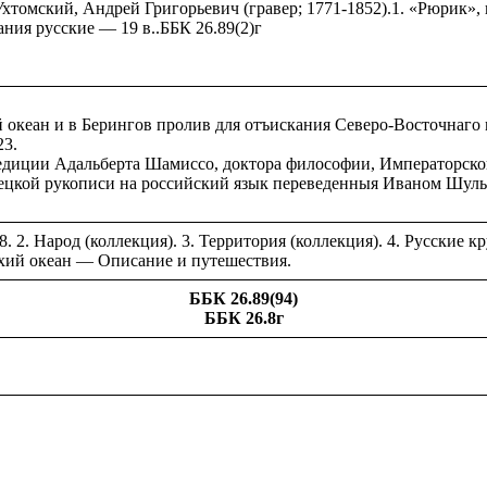
. Ухтомский, Андрей Григорьевич (гравер; 1771-1852).1. «Рюрик
ания русские — 19 в..ББК 26.89(2)г
океан и в Берингов пролив для отъискания Северо-Восточнаго м
23.
педиции Адальберта Шамиссо, доктора философии, Императорско
емецкой рукописи на российский язык переведенныя Иваном Шульг
 2. Народ (коллекция). 3. Территория (коллекция). 4. Русские
Тихий океан — Описание и путешествия.
ББК 26.89(94)
ББК 26.8г