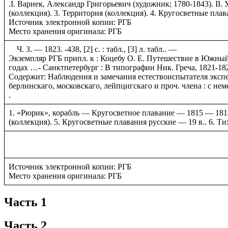
.I. Варнек, Александр Григорьевич (художник; 1780-1843). II
(коллекция). 3. Территория (коллекция). 4. Кругосветные плав
Источник электронной копии: РГБ
Место хранения оригинала: РГБ
Ч. 3. — 1823. -438, [2] с. : табл., [3] л. табл.. —
Экземпляр РГБ припл. к : Коцебу О. Е. Путешествие в Южный 
годах …- Санктпетербург : В типографии Ник. Греча, 1821-18
Содержит: Наблюдения и замечания естествоиспытателя экс
берлинскаго, московскаго, лейпцигскаго и проч. члена : с н
.
1. «Рюрик», корабль — Кругосветное плавание — 1815 — 1818.
(коллекция). 5. Кругосветные плавания русские — 19 в.. 6. 
Источник электронной копии: РГБ
Место хранения оригинала: РГБ
Часть 1
Часть 2