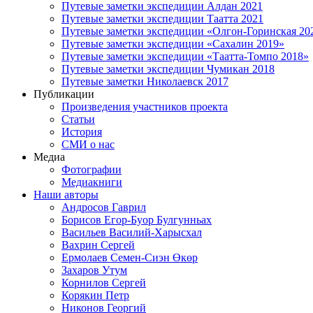
Путевые заметки экспедиции Алдан 2021
Путевые заметки экспедиции Таатта 2021
Путевые заметки экспедиции «Олгон-Горинская 20
Путевые заметки экспедиции «Сахалин 2019»
Путевые заметки экспедиции «Таатта-Томпо 2018»
Путевые заметки экспедиции Чумикан 2018
Путевые заметки Николаевск 2017
Публикации
Произведения участников проекта
Статьи
История
СМИ о нас
Медиа
Фотографии
Медиакниги
Наши авторы
Андросов Гаврил
Борисов Егор-Буор Булгунньах
Васильев Василий-Харысхал
Вахрин Сергей
Ермолаев Семен-Сиэн Өкөр
Захаров Утум
Корнилов Сергей
Корякин Петр
Никонов Георгий