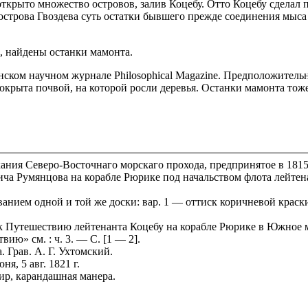
открыто множество островов, залив Коцебу. Отто Коцебу сделал
: острова Гвоздева суть остатки бывшего прежде соединения мы
, найдены останки мамонта.
ком научном журнале Philosophical Magazine. Предположительно
окрыта почвой, на которой росли деревья. Останки мамонта тоже
ния Северо-Восточнаго морскаго прохода, предпринятое в 1815, 
ича Румянцова на корабле Рюрике под начальством флота лейтен
нием одной и той же доски: вар. 1 — оттиск коричневой краски 
к Путешествию лейтенанта Коцебу на корабле Рюрике в Южное мо
ю» см. : ч. 3. — С. [1 — 2].
 Грав. А. Г. Ухтомский.
ня, 5 авг. 1821 г.
ир, карандашная манера.