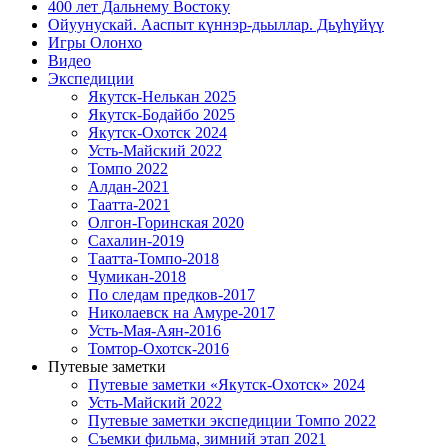
400 лет Дальнему Востоку
Ойуунускай. Ааспыт күннэр-дьыллар. Дьүһүйүү
Игры Олонхо
Видео
Экспедиции
Якутск-Нелькан 2025
Якутск-Бодайбо 2025
Якутск-Охотск 2024
Усть-Майский 2022
Томпо 2022
Алдан-2021
Таатта-2021
Олгон-Горинская 2020
Сахалин-2019
Таатта-Томпо-2018
Чумикан-2018
По следам предков-2017
Николаевск на Амуре-2017
Усть-Мая-Аян-2016
Томтор-Охотск-2016
Путевые заметки
Путевые заметки «Якутск-Охотск» 2024
Усть-Майский 2022
Путевые заметки экспедиции Томпо 2022
Съемки фильма, зимний этап 2021