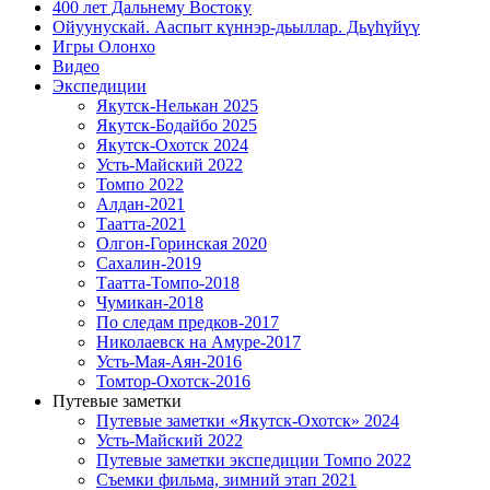
400 лет Дальнему Востоку
Ойуунускай. Ааспыт күннэр-дьыллар. Дьүһүйүү
Игры Олонхо
Видео
Экспедиции
Якутск-Нелькан 2025
Якутск-Бодайбо 2025
Якутск-Охотск 2024
Усть-Майский 2022
Томпо 2022
Алдан-2021
Таатта-2021
Олгон-Горинская 2020
Сахалин-2019
Таатта-Томпо-2018
Чумикан-2018
По следам предков-2017
Николаевск на Амуре-2017
Усть-Мая-Аян-2016
Томтор-Охотск-2016
Путевые заметки
Путевые заметки «Якутск-Охотск» 2024
Усть-Майский 2022
Путевые заметки экспедиции Томпо 2022
Съемки фильма, зимний этап 2021