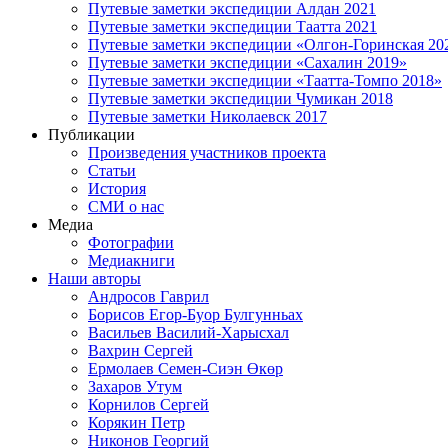
Путевые заметки экспедиции Алдан 2021
Путевые заметки экспедиции Таатта 2021
Путевые заметки экспедиции «Олгон-Горинская 20
Путевые заметки экспедиции «Сахалин 2019»
Путевые заметки экспедиции «Таатта-Томпо 2018»
Путевые заметки экспедиции Чумикан 2018
Путевые заметки Николаевск 2017
Публикации
Произведения участников проекта
Статьи
История
СМИ о нас
Медиа
Фотографии
Медиакниги
Наши авторы
Андросов Гаврил
Борисов Егор-Буор Булгунньах
Васильев Василий-Харысхал
Вахрин Сергей
Ермолаев Семен-Сиэн Өкөр
Захаров Утум
Корнилов Сергей
Корякин Петр
Никонов Георгий