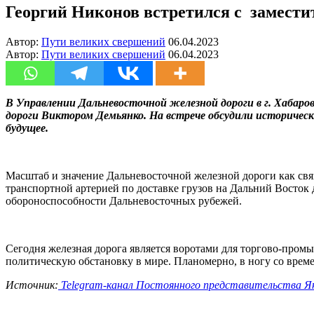
Георгий Никонов встретился с замес
Автор:
Пути великих свершений
06.04.2023
Автор:
Пути великих свершений
06.04.2023
В Управлении Дальневосточной железной дороги в г. Хабаро
дороги Виктором Демьянко. На встрече обсудили историческ
будущее.
Масштаб и значение Дальневосточной железной дороги как свя
транспортной артерией по доставке грузов на Дальний Восток
обороноспособности Дальневосточных рубежей.
Сегодня железная дорога является воротами для торгово-пром
политическую обстановку в мире. Планомерно, в ногу со вре
Источник:
Telegram-канал Постоянного представительства 