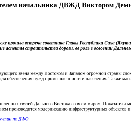
тителем начальника ДВЖД Виктором Дем
вске прошла встреча советника Главы Республики Саха (Якут
ие аспекты строительства дороги, её роль в освоении Дальне
зующего звена между Востоком и Западом огромной страны слож
 для обеспечения нужд промышленности и населения. Также маг
ышленных связей Дальнего Востока со всем миром. Показатели 
менем производится модернизацию инфраструктурных объектов и
Якутии по ДФО