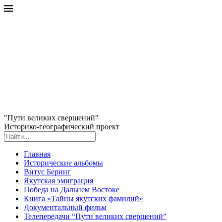
"Пути великих свершений"
Историко-географический проект
Главная
Исторические альбомы
Витус Беринг
Якутская эмиграция
Победа на Дальнем Востоке
Книга «Тайны якутских фамилий»
Документальный фильм
Телепередачи “Пути великих свершений”