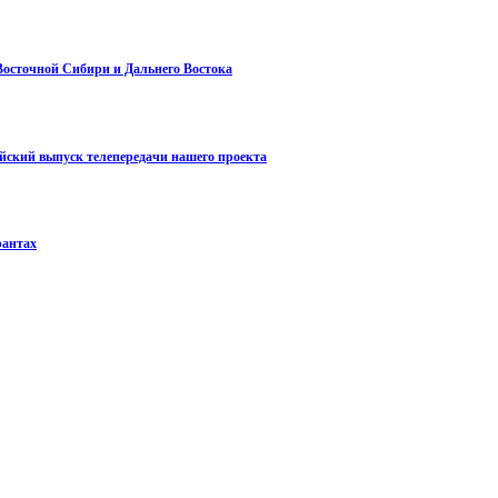
 Восточной Сибири и Дальнего Востока
айский выпуск телепередачи нашего проекта
рантах