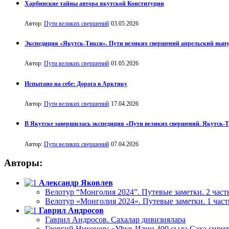
Харбинские тайны автора якутской Конституции
Автор:
Пути великих свершений
03.05.2026
Экспедиция «Якутск-Тикси». Пути великих свершений апрельский вып
Автор:
Пути великих свершений
01.05.2026
Испытано на себе: Дорога в Арктику
Автор:
Пути великих свершений
17.04.2026
В Якутске завершилась экспедиция «Пути великих свершений. Якутск-
Автор:
Пути великих свершений
07.04.2026
Авторы:
Александр Яковлев
Велотур “Монголия 2024”. Путевые заметки. 2 част
Велотур «Монголия 2024». Путевые заметки. 1 част
Гаврил Андросов
Гаврил Андросов. Сахалар дивизиялара
Георгий Никонов: «Уһук Илин 400 сыла Саха сирит