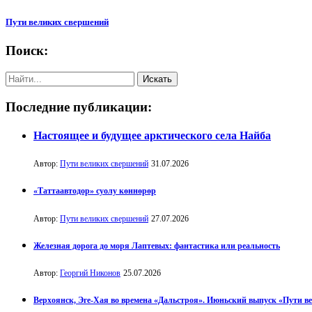
Пути великих свершений
Поиск:
Последние публикации:
Настоящее и будущее арктического села Найба
Автор:
Пути великих свершений
31.07.2026
«Таттаавтодор» суолу көннөрөр
Автор:
Пути великих свершений
27.07.2026
Железная дорога до моря Лаптевых: фантастика или реальность
Автор:
Георгий Никонов
25.07.2026
Верхоянск, Эге-Хая во времена «Дальстроя». Июньский выпуск «Пути в