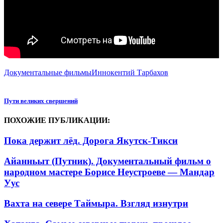
Документальные фильмы
Иннокентий Тарбахов
Пути великих свершений
ПОХОЖИЕ ПУБЛИКАЦИИ:
Пока держит лёд. Дорога Якутск-Тикси
Айанньыт (Путник). Документальный фильм о
народном мастере Борисе Неустроеве — Мандар
Уус
Вахта на севере Таймыра. Взгляд изнутри