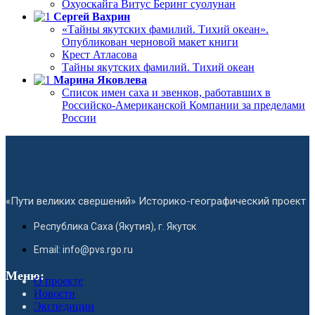
Охуоскайга Витус Беринг суолунан
Сергей Вахрин
«Тайны якутских фамилий. Тихий океан».
Опубликован черновой макет книги
Крест Атласова
Тайны якутских фамилий. Тихий океан
Марина Яковлева
Список имен саха и эвенков, работавших в
Российско-Американской Компании за пределами
России
«Пути великих свершений» Историко-географический проект
Республика Саха (Якутия), г. Якутск
Email: info@pvs.rgo.ru
Меню:
О проекте
Новости
Экспедиции