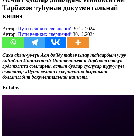
Тарбахов туһунан документальнай
киинэ
Автор:
Пути великих свершений
30.12.2024
Автор:
Пути великих свершений
30.12.2024
Саха аһын-үөлүн Аан дойду таһымыгар таһаарбыт улуу
киһибит Иннокентий Иннокентьевич Тарбахов олоҕун
эрдэтээҥҥи сылларын, асчыт буолар суолугар туруутун
сырдатар «Пути великих свершений» бырайыак
бэлэмнээбит документальнай киинэтэ.
Rutube: