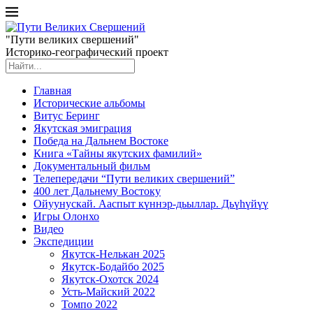
"Пути великих свершений"
Историко-географический проект
Главная
Исторические альбомы
Витус Беринг
Якутская эмиграция
Победа на Дальнем Востоке
Книга «Тайны якутских фамилий»
Документальный фильм
Телепередачи “Пути великих свершений”
400 лет Дальнему Востоку
Ойуунускай. Ааспыт күннэр-дьыллар. Дьүһүйүү
Игры Олонхо
Видео
Экспедиции
Якутск-Нелькан 2025
Якутск-Бодайбо 2025
Якутск-Охотск 2024
Усть-Майский 2022
Томпо 2022