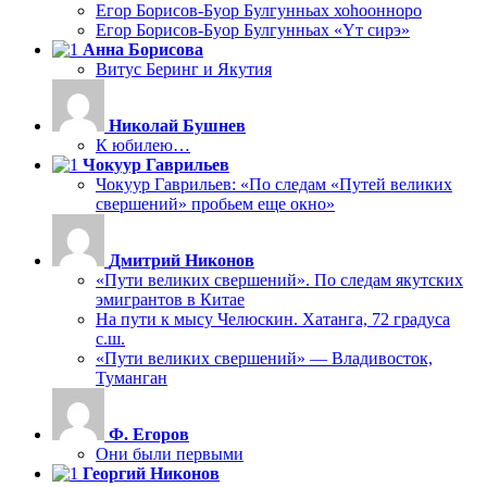
Егор Борисов-Буор Булгунньах хоһоонноро
Егор Борисов-Буор Булгунньах «Үт сирэ»
Анна Борисова
Витус Беринг и Якутия
Николай Бушнев
К юбилею…
Чокуур Гаврильев
Чокуур Гаврильев: «По следам «Путей великих
свершений» пробьем еще окно»
Дмитрий Никонов
«Пути великих свершений». По следам якутских
эмигрантов в Китае
На пути к мысу Челюскин. Хатанга, 72 градуса
с.ш.
«Пути великих свершений» — Владивосток,
Туманган
Ф. Егоров
Они были первыми
Георгий Никонов