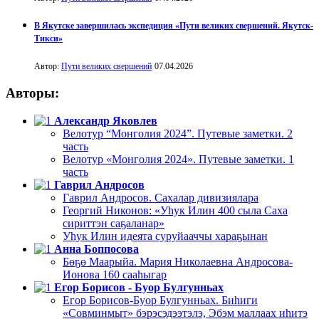
В Якутске завершилась экспедиция «Пути великих свершений. Якутск-
Тикси»
Автор:
Пути великих свершений
07.04.2026
Авторы:
Александр Яковлев
Велотур “Монголия 2024”. Путевые заметки. 2
часть
Велотур «Монголия 2024». Путевые заметки. 1
часть
Гаврил Андросов
Гаврил Андросов. Сахалар дивизиялара
Георгий Никонов: «Уһук Илин 400 сыла Саха
сириттэн саҕаланар»
Уһук Илин идеята суруйааччы хараҕынан
Анна Боппосова
Бөҕө Маарыйа. Мария Николаевна Андросова-
Ионова 160 сааһыгар
Егор Борисов - Буор Булгунньах
Егор Борисов-Буор Булгунньах. Биһиги
«Совминмыт» бэрэсэдээтэлэ, Эбэм маллаах иһитэ