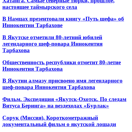
Хатанга. Самые северные тюрки, прошлое,
настоящее таймырского села
В Намцах презентовали книгу «Путь шефа» об
Иннокентии Тарбахове
В Якутске отметили 80-летний юбилей
легендарного шеф-повара Иннокентия
Тарбахова
Общественность республики отметит 80-летие
Иннокентия Тарбахова
В Якутии алмазу присвоено имя легендарного
шеф-повара Иннокентия Тарбахова
Фильм. Экспедиция «Якутск-Охотск. По следам
Витуса Беринга» на вездеходах «Бурлак»
Сорук (Миссия). Короткометражный
документальный фильм о якутской лошади