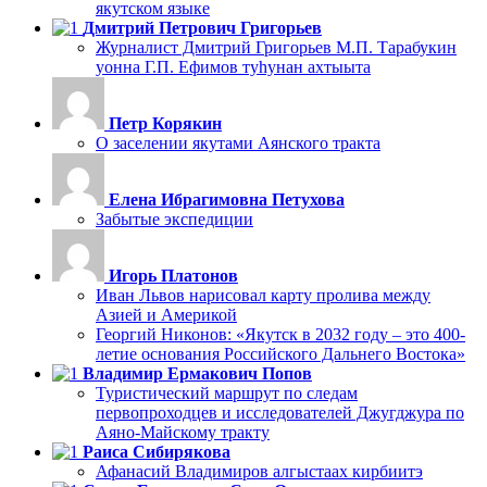
якутском языке
Дмитрий Петрович Григорьев
Журналист Дмитрий Григорьев М.П. Тарабукин
уонна Г.П. Ефимов туһунан ахтыыта
Петр Корякин
О заселении якутами Аянского тракта
Елена Ибрагимовна Петухова
Забытые экспедиции
Игорь Платонов
Иван Львов нарисовал карту пролива между
Азией и Америкой
Георгий Никонов: «Якутск в 2032 году – это 400-
летие основания Российского Дальнего Востока»
Владимир Ермакович Попов
Туристический маршрут по следам
первопроходцев и исследователей Джугджура по
Аяно-Майскому тракту
Раиса Сибирякова
Афанасий Владимиров алгыстаах кирбиитэ