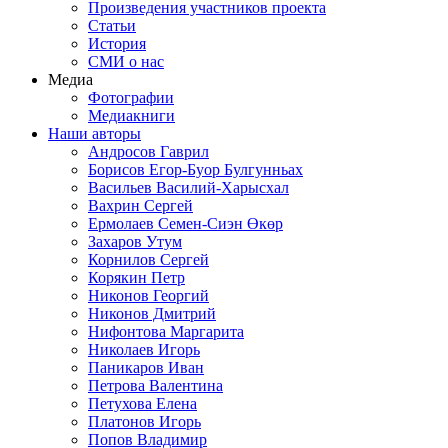
Произведения участников проекта
Статьи
История
СМИ о нас
Медиа
Фотографии
Медиакниги
Наши авторы
Андросов Гаврил
Борисов Егор-Буор Булгунньах
Васильев Василий-Харысхал
Вахрин Сергей
Ермолаев Семен-Сиэн Өкөр
Захаров Утум
Корнилов Сергей
Корякин Петр
Никонов Георгий
Никонов Дмитрий
Нифонтова Маргарита
Николаев Игорь
Паникаров Иван
Петрова Валентина
Петухова Елена
Платонов Игорь
Попов Владимир