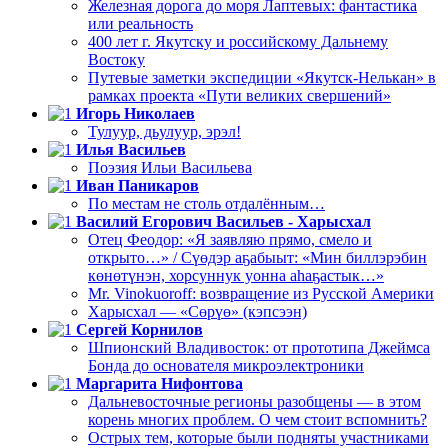
Железная дорога до моря Лаптевых: фантастика
или реальность
400 лет г. Якутску и российскому Дальнему
Востоку
Путевые заметки экспедиции «Якутск-Нелькан» в
рамках проекта «Пути великих свершений»
Игорь Николаев
Тулуур, дьулуур, эрэл!
Илья Васильев
Поэзия Ильи Васильева
Иван Паникаров
По местам не столь отдалённым…
Василий Егорович Васильев - Харысхал
Отец Феодор: «Я заявляю прямо, смело и
открыто…» / Сүөдэр аҕабыыт: «Мин биллэрэбин
көнөтүнэн, хорсуннук уонна аһаҕастык…»
Mr. Vinokuoroff: возвращение из Русской Америки
Харысхал — «Сөрүө» (кэпсээн)
Сергей Корнилов
Шпионский Владивосток: от прототипа Джеймса
Бонда до основателя микроэлектроники
Маргарита Нифонтова
Дальневосточные регионы разобщены — в этом
корень многих проблем. О чем стоит вспомнить?
Острых тем, которые были подняты участниками