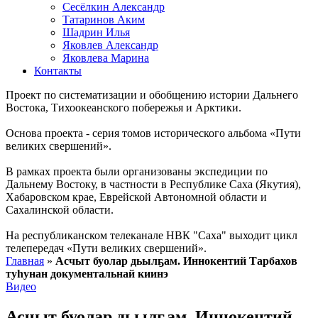
Сесёлкин Александр
Татаринов Аким
Шадрин Илья
Яковлев Александр
Яковлева Марина
Контакты
Проект по систематизации и обобщению истории Дальнего
Востока, Тихоокеанского побережья и Арктики.
Основа проекта - серия томов исторического альбома «Пути
великих свершений».
В рамках проекта были организованы экспедиции по
Дальнему Востоку, в частности в Республике Саха (Якутия),
Хабаровском крае, Еврейской Автономной области и
Сахалинской области.
На республиканском телеканале НВК "Саха" выходит цикл
телепередач «Пути великих свершений».
Главная
»
Асчыт буолар дьылҕам. Иннокентий Тарбахов
туһунан документальнай киинэ
Видео
Асчыт буолар дьылҕам. Иннокентий