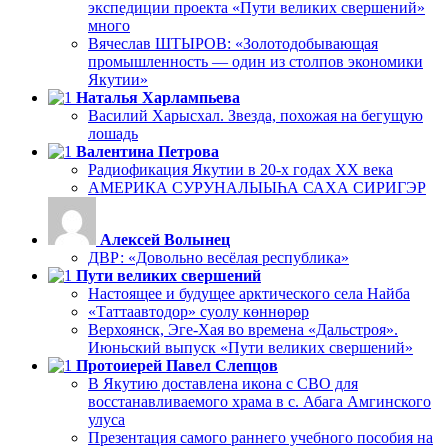
экспедиции проекта «Пути великих свершений»
много
Вячеслав ШТЫРОВ: «Золотодобывающая
промышленность — один из столпов экономики
Якутии»
Наталья Харлампьева
Василий Харысхал. Звезда, похожая на бегущую
лошадь
Валентина Петрова
Радиофикация Якутии в 20-х годах ХХ века
АМЕРИКА СУРУНАЛЫЫҺА САХА СИРИГЭР
Алексей Волынец
ДВР: «Довольно весёлая республика»
Пути великих свершений
Настоящее и будущее арктического села Найба
«Таттаавтодор» суолу көннөрөр
Верхоянск, Эге-Хая во времена «Дальстроя».
Июньский выпуск «Пути великих свершений»
Протоиерей Павел Слепцов
В Якутию доставлена икона с СВО для
восстанавливаемого храма в с. Абага Амгинского
улуса
Презентация самого раннего учебного пособия на