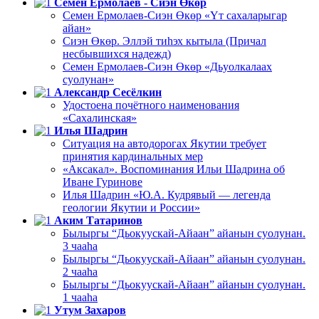
Семен Ермолаев - Сиэн Өкөр
Семен Ермолаев-Сиэн Өкөр «Үт сахаларыгар
айан»
Сиэн Өкөр. Эллэй тиһэх кытыла (Причал
несбывшихся надежд)
Семен Ермолаев-Сиэн Өкөр «Дьуолкалаах
суолунан»
Александр Сесёлкин
Удостоена почётного наименования
«Сахалинская»
Илья Шадрин
Ситуация на автодорогах Якутии требует
принятия кардинальных мер
«Аксакал». Воспоминания Ильи Шадрина об
Иване Гуринове
Илья Шадрин «Ю.А. Кудрявый — легенда
геологии Якутии и России»
Аким Татаринов
Былыргы “Дьокуускай-Айаан” айанын суолунан.
3 чааһа
Былыргы “Дьокуускай-Айаан” айанын суолунан.
2 чааһа
Былыргы “Дьокуускай-Айаан” айанын суолунан.
1 чааһа
Утум Захаров