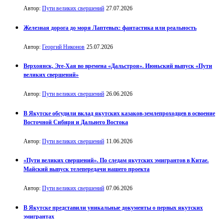
Автор:
Пути великих свершений
27.07.2026
Железная дорога до моря Лаптевых: фантастика или реальность
Автор:
Георгий Никонов
25.07.2026
Верхоянск, Эге-Хая во времена «Дальстроя». Июньский выпуск «Пути
великих свершений»
Автор:
Пути великих свершений
26.06.2026
В Якутске обсудили вклад якутских казаков-землепроходцев в освоение
Восточной Сибири и Дальнего Востока
Автор:
Пути великих свершений
11.06.2026
«Пути великих свершений». По следам якутских эмигрантов в Китае.
Майский выпуск телепередачи нашего проекта
Автор:
Пути великих свершений
07.06.2026
В Якутске представили уникальные документы о первых якутских
эмигрантах