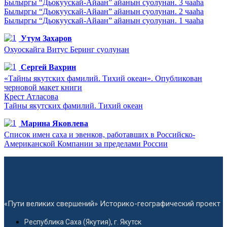
Былыргы “Дьокуускай-Айаан” айанын суолунан. 3 чааһа
Былыргы “Дьокуускай-Айаан” айанын суолунан. 2 чааһа
Былыргы “Дьокуускай-Айаан” айанын суолунан. 1 чааһа
Утум Захаров
Охуоскайга Витус Беринг суолунан
Сергей Вахрин
«Тайны якутских фамилий. Тихий океан». Опубликован
черновой макет книги
Крест Атласова
Тайны якутских фамилий. Тихий океан
Марина Яковлева
Список имен саха и эвенков, работавших в Российско-
Американской Компании за пределами России
«Пути великих свершений» Историко-географический проект
Республика Саха (Якутия), г. Якутск