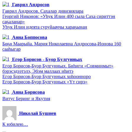
Гаврил Андросов
Гаврил Андросов. Сахалар дивизиялара
Георгий Никонов: «Уһук Илин 400 сыла Саха сириттэн
саҕаланар»
Уһук Илин идеята суруйааччы хараҕынан
Анна Боппосова
Бөҕө Маарыйа. Мария Николаевна Андросова-Ионова 160
сааһыгар
Егор Борисов - Буор Булгунньах
Егор Борисов-Буор Булгунньах. Биһиги «Совминмыт»
бэрэсэдээтэлэ, Эбэм маллаах иһитэ
Егор Борисов-Буор Булгунньах хоһоонноро
Егор Борисов-Буор Булгунньах «Үт сирэ»
Анна Борисова
Витус Беринг и Якутия
Николай Бушнев
К юбилею…