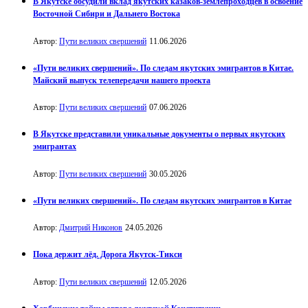
В Якутске обсудили вклад якутских казаков-землепроходцев в освоение
Восточной Сибири и Дальнего Востока
Автор:
Пути великих свершений
11.06.2026
«Пути великих свершений». По следам якутских эмигрантов в Китае.
Майский выпуск телепередачи нашего проекта
Автор:
Пути великих свершений
07.06.2026
В Якутске представили уникальные документы о первых якутских
эмигрантах
Автор:
Пути великих свершений
30.05.2026
«Пути великих свершений». По следам якутских эмигрантов в Китае
Автор:
Дмитрий Никонов
24.05.2026
Пока держит лёд. Дорога Якутск-Тикси
Автор:
Пути великих свершений
12.05.2026