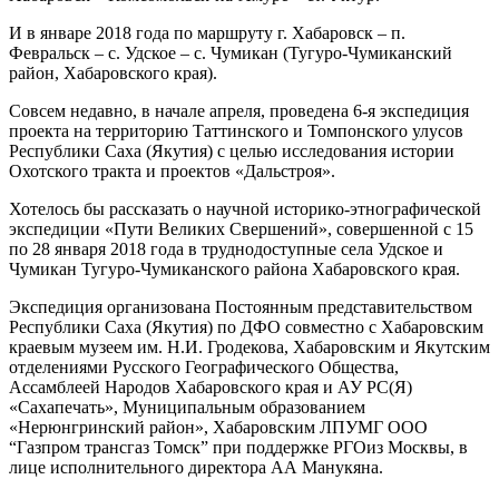
И в январе 2018 года по маршруту г. Хабаровск – п.
Февральск – с. Удское – с. Чумикан (Тугуро-Чумиканский
район, Хабаровского края).
Совсем недавно, в начале апреля, проведена 6-я экспедиция
проекта на территорию Таттинского и Томпонского улусов
Республики Саха (Якутия) с целью исследования истории
Охотского тракта и проектов «Дальстроя».
Хотелось бы рассказать о научной историко-этнографической
экспедиции «Пути Великих Свершений», совершенной с 15
по 28 января 2018 года в труднодоступные села Удское и
Чумикан Тугуро-Чумиканского района Хабаровского края.
Экспедиция организована Постоянным представительством
Республики Саха (Якутия) по ДФО совместно с Хабаровским
краевым музеем им. Н.И. Гродекова, Хабаровским и Якутским
отделениями Русского Географического Общества,
Ассамблеей Народов Хабаровского края и АУ РС(Я)
«Сахапечать», Муниципальным образованием
«Нерюнгринский район», Хабаровским ЛПУМГ ООО
“Газпром трансгаз Томск” при поддержке РГОиз Москвы, в
лице исполнительного директора АА Манукяна.