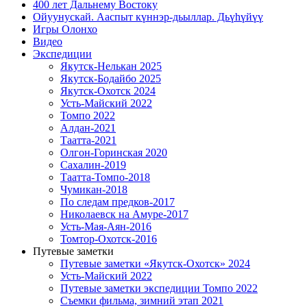
400 лет Дальнему Востоку
Ойуунускай. Ааспыт күннэр-дьыллар. Дьүһүйүү
Игры Олонхо
Видео
Экспедиции
Якутск-Нелькан 2025
Якутск-Бодайбо 2025
Якутск-Охотск 2024
Усть-Майский 2022
Томпо 2022
Алдан-2021
Таатта-2021
Олгон-Горинская 2020
Сахалин-2019
Таатта-Томпо-2018
Чумикан-2018
По следам предков-2017
Николаевск на Амуре-2017
Усть-Мая-Аян-2016
Томтор-Охотск-2016
Путевые заметки
Путевые заметки «Якутск-Охотск» 2024
Усть-Майский 2022
Путевые заметки экспедиции Томпо 2022
Съемки фильма, зимний этап 2021