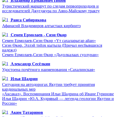
Владимир Ермакович Попов
Туристический маршрут по следам первопроходцев и
исследователей Джугджура по Аяно-Майскому тракту
Раиса Сибирякова
Афанасий Владимиров алгыстаах кирбиитэ
Семен Ермолаев - Сиэн Өкөр
Семен Ермолаев-Сиэн Өкөр «Үт сахаларыгар айан»
Сиэн Өкөр. Эллэй тиһэх кытыла (Причал несбывшихся
надежд)
Семен Ермолаев-Сиэн Өкөр «Дьуолкалаах суолунан»
Александр Сесёлкин
Удостоена почётного наименования «Сахалинская»
Илья Шадрин
Ситуация на автодорогах Якутии требует принятия
кардинальных мер
«Аксакал». Воспоминания Ильи Шадрина об Иване Гуринове
Илья Шадрин «Ю.А. Кудрявый — легенда геологии Якутии и
России»
Аким Татаринов