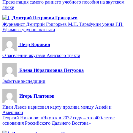
Презентация самого раннего учебного пособия на якутском
языке
Дмитрий Петрович Григорьев
Журналист Дмитрий Григорьев М.П. Тарабукин уонна Г.П.
Ефимов туһунан ахтыыта
Петр Корякин
О заселении якутами Аянского тракта
Елена Ибрагимовна Петухова
Забытые экспедиции
Игорь Платонов
Иван Львов нарисовал карту пролива между Азией и
Америкой
Георгий Никонов: «Якутск в 2032 году – это 400-летие
основания Российского Дальнего Востока»