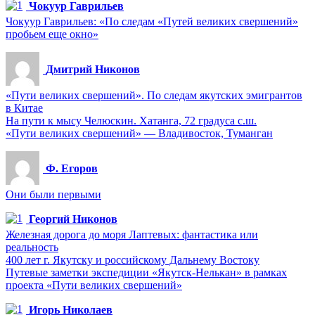
Чокуур Гаврильев
Чокуур Гаврильев: «По следам «Путей великих свершений»
пробьем еще окно»
Дмитрий Никонов
«Пути великих свершений». По следам якутских эмигрантов
в Китае
На пути к мысу Челюскин. Хатанга, 72 градуса с.ш.
«Пути великих свершений» — Владивосток, Туманган
Ф. Егоров
Они были первыми
Георгий Никонов
Железная дорога до моря Лаптевых: фантастика или
реальность
400 лет г. Якутску и российскому Дальнему Востоку
Путевые заметки экспедиции «Якутск-Нелькан» в рамках
проекта «Пути великих свершений»
Игорь Николаев