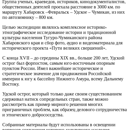
Группа ученых, краеведов, историков, кинодокументалистов,
общественных деятелей проехала расстояние в 3000 км. по
маршруту Хабаровск –Февральск – Удское – Чумикан, из них
по автозимнику – 800 км.
Целью экспедиции являлось комплексное историко-
этнографическое исследование истории и традиционной
культуры населения Тугуро-Чумиканского района
Хабаровского края и сбор фото, аудио и видеоматериала для
исторического проекта «Пути великих свершений».
С конца ХVII – до середины ХIХ вв., больше 200 лет, Удский
острог был форпостом, самым юго-восточным опорным
пунктом России. Имел важнейшее историческое и
стратегическое значение для продвижения Российской
империи к югу к бассейну Нижнего Амура, всему Дальнему
Востоку.
Удской острог, который только даже своим существованием
сдерживал натиск сопредельных стран, также можно
рассмотреть как пример мирного решения многих
приграничных проблем, как образец делового сотрудничества
и этнического добрососедства.
Собранные материалы будут использованы в освещении
вопросов сохранения историко-культурного наследия,