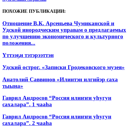
ПОХОЖИЕ ПУБЛИКАЦИИ:
Отношение В.К. Арсеньева Чумиканской и
Удской инородческим управам о предлагаемых
по улучшению экономического и культурного
положения...
Үттээҕи тэтэрээттэн
Удский острог. «Записки Гродековского музея»
Анатолий Саввинов «Илинтэн илгийэр саха
тыына»
Гаврил Андросов “Россия илиҥҥи уһугун
сахалара”. 1 чааһа
Гаврил Андросов “Россия илиҥҥи уһугун
сахалара”. 2 чааһа