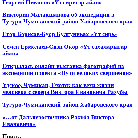
Георгий Никонов «Үт сиригэр айан»
Виктория Малакшанова об экспедиции в
Тугуро-Чумиканский район Хабаровского края
Егор Борисов-Буор Булгунньах «Үт сирэ»
Семен Ермолаев-Сиэн Өкөр «Үт сахаларыгар
айан»
Открылась онлайн-выставка фотографий из
экспедиций проекта «Пути великих свершений»
Удское, Чумикан, Охотск как вехи жизни
человека с севера Виктора Ивановича Рахубы
Тугуро-Чумиканский район Хабаровского края
«…от Дальневосточника Рахуба Виктора
Ивановича»
Поиск: