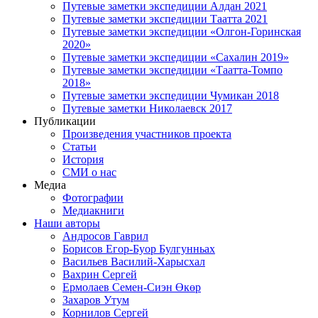
Путевые заметки экспедиции Алдан 2021
Путевые заметки экспедиции Таатта 2021
Путевые заметки экспедиции «Олгон-Горинская
2020»
Путевые заметки экспедиции «Сахалин 2019»
Путевые заметки экспедиции «Таатта-Томпо
2018»
Путевые заметки экспедиции Чумикан 2018
Путевые заметки Николаевск 2017
Публикации
Произведения участников проекта
Статьи
История
СМИ о нас
Медиа
Фотографии
Медиакниги
Наши авторы
Андросов Гаврил
Борисов Егор-Буор Булгунньах
Васильев Василий-Харысхал
Вахрин Сергей
Ермолаев Семен-Сиэн Өкөр
Захаров Утум
Корнилов Сергей