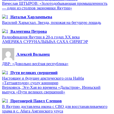
Вячеслав ШТЫРОВ: «Золотодобывающая промышленность
— один из столпов экономики Якутии»
Наталья Харлампьева
Василий Харысхал. Звезда, похожая на бегущую лошадь
Валентина Петрова
Радиофикация Якутии в 20-х годах ХХ века
АМЕРИКА СУРУНАЛЫЫҺА САХА СИРИГЭР
Алексей Волынец
ДВР: «Довольно весёлая республика»
Пути великих свершений
Настоящее и будущее арктического села Найба
«Таттаавтодор» суолу көннөрөр
Верхоянск, Эге-Хая во времена «Дальстроя». Июньский
выпуск «Пути великих свершений»
Протоиерей Павел Слепцов
В Якутию доставлена икона с СВО для восстанавливаемого
храма в с. Абага Амгинского улуса