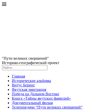
"Пути великих свершений"
Историко-географический проект
Главная
Исторические альбомы
Витус Беринг
Якутская эмиграция
Победа на Дальнем Востоке
Книга «Тайны якутских фамилий»
Документальный фильм
Телепередачи “Пути великих свершений”