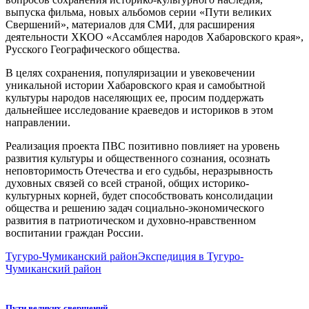
выпуска фильма, новых альбомов серии «Пути великих
Свершений», материалов для СМИ, для расширения
деятельности ХКОО «Ассамблея народов Хабаровского края»,
Русского Географического общества.
В целях сохранения, популяризации и увековечении
уникальной истории Хабаровского края и самобытной
культуры народов населяющих ее, просим поддержать
дальнейшее исследование краеведов и историков в этом
направлении.
Реализация проекта ПВС позитивно повлияет на уровень
развития культуры и общественного сознания, осознать
неповторимость Отечества и его судьбы, неразрывность
духовных связей со всей страной, общих историко-
культурных корней, будет способствовать консолидации
общества и решению задач социально-экономического
развития в патриотическом и духовно-нравственном
воспитании граждан России.
Тугуро-Чумиканский район
Экспедиция в Тугуро-
Чумиканский район
Пути великих свершений