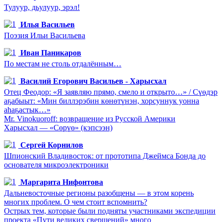
Тулуур, дьулуур, эрэл!
Илья Васильев
Поэзия Ильи Васильева
Иван Паникаров
По местам не столь отдалённым…
Василий Егорович Васильев - Харысхал
Отец Феодор: «Я заявляю прямо, смело и открыто…» / Сүөдэр
аҕабыыт: «Мин биллэрэбин көнөтүнэн, хорсуннук уонна
аһаҕастык…»
Mr. Vinokuoroff: возвращение из Русской Америки
Харысхал — «Сөрүө» (кэпсээн)
Сергей Корнилов
Шпионский Владивосток: от прототипа Джеймса Бонда до
основателя микроэлектроники
Маргарита Нифонтова
Дальневосточные регионы разобщены — в этом корень
многих проблем. О чем стоит вспомнить?
Острых тем, которые были подняты участниками экспедиции
проекта «Пути великих свершений» много