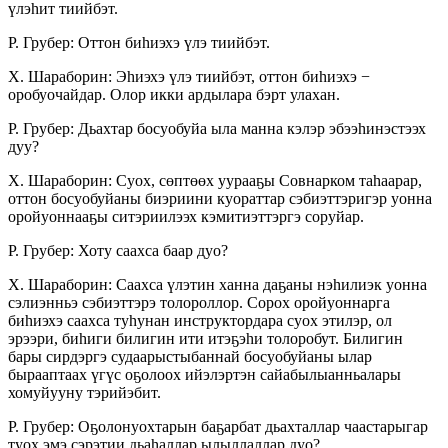
үлэһит тиийбэт.
Р. Грубер: Оттон биһиэхэ үлэ тиийбэт.
Х. Шараборин: Эһиэхэ үлэ тиийбэт, оттон биһиэхэ −
оробуочайдар. Олор икки ардылара бэрт улахан.
Р. Грубер: Дьахтар босуобуйа ыла манна кэ­лэр эбээһинэстээх
дуу?
Х. Шараборин: Суох, сөптөөх уурааҕы Совнарком таһаарар,
оттон босуобуйаны биэриини куораттар сэбиэттэригэр уонна
оройуоннааҕы ситэриилээх кэмитиэттэргэ соруйар.
Р. Грубер: Хоту саахса баар дуо?
Х. Шараборин: Саахса үлэтин ханна даҕаны нэ­һилиэк уонна
сэлиэнньэ сэбиэттэрэ толорол­лор. Сорох оройуоннарга
биһиэхэ саахса туһунан инструктордара суох этилэр, ол
эрээри, биһиги билигин ити итэҕэһи толоробут. Билигин
бары сирдэргэ судаарыстыбаннай босуобуйаны ылар
бырааптаах үгүс оҕолоох ийэлэртэн сайа­бы­лыан­ньалары
хомуйууну тэрийэбит.
Р. Грубер: Оҕолонуохтарын баҕарбат дьах­таллар чаастарыгар
туох эмэ сэрэтии дьаһаллар ылыллаллар дуо?