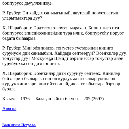
боппуруос дьүүллэниэҕэ.
Р. Грубер: Эн хайдах саныыгыный, якутскай норуот аатын
уларытыахтара дуу?
Х. Шараборин: Эрдэттэн эттэххэ, ыарахан. Билиҥҥитэ ити
боппуруос эписийээлинэйдик тура илик, боппуруоһу норуот
баҕата быһаарыа.
Р. Грубер: Мин эбэҥкилэр, тоҥустар тус­тарынан кинигэ
суруйуом дии саныыбын. Хай­даҕа сөптөөҕүй? Эбэҥкилэр дуу,
тоҥустар дуу? Москубаҕа Шмидт бэрэпиэссэр тоҥустар диэн
суруйуохха сөп диэн эппитэ.
Х. Шараборин: Эбэҥкилэр диэн суруйуу сөптөөх. Кинилэр
бэйэлэрин былыргыттан ол курдук ааттыыллар уонна ол
курдук кинилэри эписийээлинэйдик ааттаабыттара бэрт өр
буолла.
Кыым. – 1936. – Балаҕан ыйын 6 күнэ. – 205 (2697)
Аляска
Валентина Петрова