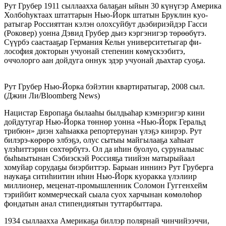
Рут Грубер 1911 сыллаахха балаҕан ыйын 30 күнүгэр Америка
Холбоһуктаах штаттарын Нью-Йорк штатын Бруклин куо­
ратыгар Россияттан кэлэн олохсуйбут дьэ­би­риэйдэр Гасси
(Роковер) уонна Дэвид Грубер дьиэ кэргэнигэр төрөөбүтэ.
Сүүрбэ саастааҕар Гер­ма­ния Кельн университетыгар фи­
лософия док­то­рын учуонай степенин көмүс­кээбитэ,
оччолорго аан дойдуга оннук эдэр учуонай дьахтар суо­ҕа.
Рут Грубер Нью-Йорка бэйэтин квартиратыгар, 2008 сыл.
(Джин Ли/Bloomberg News)
Нацистар Европаҕа былааһы былдьаһар кэм­нэригэр кини
дойдутугар Нью-Йорка төннөр уонна «Нью-Йорк Геральд
трибюн» диэн хаһыакка репортерунан үлэҕэ киирэр. Рут
билэрэ-көрөрө элбэҕэ, олус сытыы майгылааҕа хаһыат
үлэһиттэрин сөхтөрбүтэ. Ол да иһин буолуо, суруналыыс
быһыытынан Сэбиэскэй Россияҕа тиийэн матырыйаал
хомуйар сорудаҕы биэрбиттэр. Барыан иннинэ Рут Груберга
наука­ҕа ситиһиитин иһин Нью-Йорк куоракка үлэ­лиир
миллионер, меценат-промышленник Соломон Гуг­генхейм
тэрийбит коммерческай сыала суох харчынан көмөлөһөр
фондатын анал стипендия­тын туттарбыттара.
1934 сыллаахха Америкаҕа бил­лэр полярнай чинчийээччи,