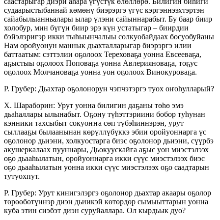
саастарыгар диэри аһара үгүстүк өлөллөрө. Билигин биһиги
су­даарыстыбаннай көмөнү биэрэргэ үгүс кэргэн­нээхтэртэн
сайабылыанньалары ылар үлэни са­йыннарабыт. Бу баар биир
холобур, мин бүгүн биир эрэ күн устатыгар – биирдии
бэйэлэригэр икки тыһыынчалыы солкуобайдаах босуобуйаны
Нам оройуонун маннык дьахталларыгар биэрэр­гэ илии
баттаатым: сэттэлии оҕолоох Тереховаҕа уон­на Евсееваҕа,
аҕыстыы оҕолоох Поповаҕа уон­на Авлерияноваҕа, тоҕус
оҕолоох Молчановаҕа уо­н­на уон оҕолоох Винокуроваҕа.
Р. Грубер: Дьахтар оҕолонорун чэпчэтэргэ туох оҥоһулларый?
Х. Шараборин: Урут уонна билигин даҕаны тө­һө эмэ
дьаһаллары ылынабыт. Оҕону түһэттэрии­ни бобор туһунан
кэнники тахсыбыт сокуоҥҥа сөп түбэһиннэрэн, урут
сыллааҕы былаанынан кө­­рүллүбүккэ эбии оройуоннарга үс
оҕолонор дьиэни, холкуостарга биэс оҕолонор дьиэни, сүүрбэ
акушеркалаах пууннары, Дьокуускайга аҕыс уон миэстэлээх
оҕо дьааһылатын, оро­йуон­нарга икки сүүс миэстэлээх биэс
оҕо дьаа­һылатын уонна икки сүүс миэстэлээх оҕо саад­тарын
тутуохпут.
Р. Грубер: Урут кинигэлэргэ оҕолонор дьах­тар акаары оҕолор
төрөөбөтүннэр диэн дьиикэй көтөрдөр сымыыттарын уонна
куба этин сиэбэт диэн суруйаллара. Ол кырдьык дуо?