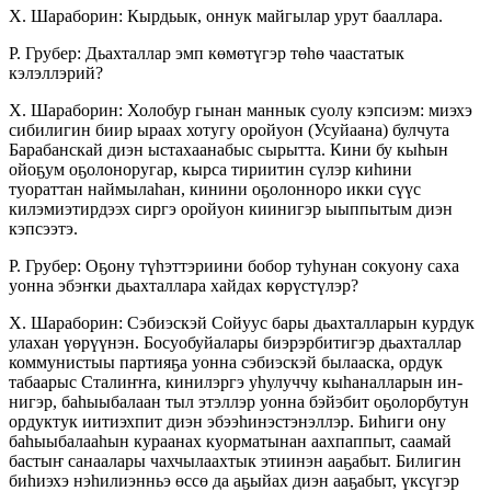
Х. Шараборин: Кырдьык, оннук майгылар урут бааллара.
Р. Грубер: Дьахталлар эмп көмөтүгэр төһө чаастатык
кэлэллэрий?
Х. Шараборин: Холобур гынан маннык суолу кэпсиэм: миэхэ
сибилигин биир ыраах хотугу оройуон (Усуйаана) булчута
Барабанскай диэн ыстахаанабыс сырытта. Кини бу кыһын
ойоҕум оҕолоноругар, кырса тириитин сүлэр киһини
туораттан наймылаһан, кинини оҕолонноро икки сүүс
килэмиэтирдээх сиргэ оройуон киинигэр ыыппытым диэн
кэпсээтэ.
Р. Грубер: Оҕону түһэттэриини бобор туһунан сокуону саха
уонна эбэҥки дьахталлара хайдах көрүстүлэр?
Х. Шараборин: Сэбиэскэй Сойуус бары дьах­тал­ларын курдук
улахан үөрүүнэн. Босуобуйала­ры биэрэрбитигэр дьахталлар
коммунистыы партия­ҕа уонна сэбиэскэй былааска, ордук
табаарыс Ста­лиҥ­ҥа, кинилэргэ уһулуччу кыһаналларын ин­
нигэр, ба­һыы­балаан тыл этэллэр уонна бэ­йэбит оҕолорбу­тун
ордуктук иитиэхпит диэн эбээ­һинэстэнэллэр. Би­һиги ону
баһыыбалааһын ку­раанах куорматынан аахпаппыт, саамай
бастыҥ санаалары чахчылаахтык этиинэн ааҕабыт. Билигин
биһиэхэ нэһилиэнньэ өссө да аҕыйах диэн ааҕа­быт, үксүгэр