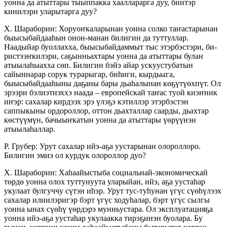
уонна да атыттары тыыппакка хаалларарга дуу, биитэр
кинилэри уларытарга дуу?
Х. Шараборин: Хоруоҥкаларынан уонна сол­­ко та­ҥастарынан
быысыбайдааһын онон-ма­­нан би­ли­гин да туттуллар.
Наадыйар буол­­лах­­ха, быы­­сыбайдам­мыт тыс этэрбэстэри, би­­
рис­­тээҥ­­килэри, саҕынньах­тары уонна да атыттары бу­лан
атыылаһыахха сөп. Билигин бэйэ айар ус­куус­ту­батын
сайыннарар сорук турарыгар, би­һи­ги, кырдьыга,
быысыбайдааһыны даҕаны бары дьа­һалы­нан көҕүтүөхпүт. Ол
эрээри бэлиэтиэххэ наада – европейскай таҥас туой киэҥник
иҥэр: сахалар кирдээх эрэ үлэҕэ кэтиллэр этэрбэстэн
саппыкыны ордороллор, оттон дьахталлар саар­ды, дьахтар
көстүүмүн, бачыыҥкатын уонна да атыттары үөрүүнэн
атыылаһаллар.
Р. Грубер: Урут сахалар ийэ-аҕа уустарынан олороллоро.
Билигин эмиэ ол курдук олороллор дуо?
Х. Шараборин: Хаһаайыстыба социальнай-эко­номическай
төрдө уонна олох туттунуута ула­рыйан, ийэ, аҕа уустаһар
укулаат булгуччу сүтэн иһэр. Урут тус-туһунан үгүс сүөһүлээх
сахалар илиилэригэр бэрт үгүс ходуһалар, бэрт үгүс сылгы
уонна ынах сүөһү үөрдэрэ мунньустара. Ол эксплуатацияҕа
уонна ийэ-аҕа уустаһар укулаакка тирэҕинэн буолара. Бу