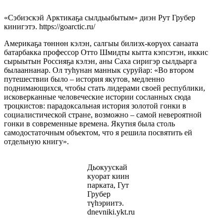
«Сэбиэскэй Арктикаҕа сылдьыбытым» диэн Рут Грубер
кинигэтэ. https://goarctic.ru/
Америкаҕа төннөн кэлэн, салгыы билиэх-көрүөх са­наата
батарбакка профессор Отто Шмидты кытта кэпсэтэн, иккис
сырыытын Россияҕа кэлэн, аны Саха сиригэр сылдьарга
былааннанар. Ол туһунан маннык суруйар: «Во втором
путешествии было – история якутов, медленно
поднимающихся, чтобы стать лидерами своей республики,
иско­верканные человеческие истории сосланных сю­да
троцкистов: парадоксальная история золо­той гонки в
социалистической стране, возможно – самой невероятной
гонки в современные времена. Якутия была столь
самодостаточным объектом, что я решила посвятить ей
отдельную книгу».
Дьокуускай
куорат киин
парката, Гут
Грубер
түһэриитэ.
dnevniki.ykt.ru