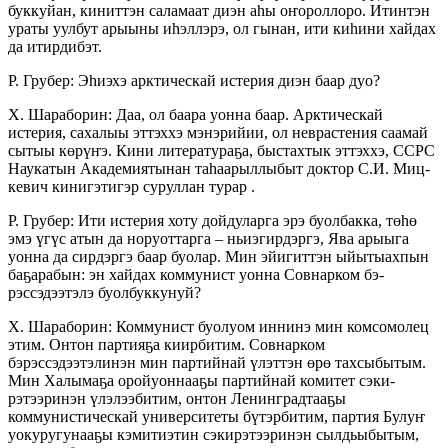
буккуйан, киниттэн саламаат диэн аһы оҥороллоро. Итинтэн
ураты уулбут арыыны иһэллэрэ, ол гынан, ити киһини хайдах
да итирдибэт.
Р. Грубер: Эһиэхэ арктическай истерия диэн баар дуо?
Х. Шараборин: Даа, ол баара уонна баар. Арктическай
истерия, сахалыы эттэххэ мэнэрийии, ол неврастения саамай
сытыы көрүҥэ. Кини литератураҕа, быстахтык эттэххэ, ССРС
Наукатын Академиятынан таһаарыллыбыт доктор С.И. Миц­
кевич кинигэтигэр суруллан турар .
Р. Грубер: Ити истерия хоту дойдуларга эрэ буолбакка, төһө
эмэ үгүс атын да норуоттарга – ньиэгирдэргэ, Ява арыыга
уонна да сирдэргэ баар буолар. Мин эйигиттэн ыйытыахпын
баҕара­бын: эн хайдах коммунист уонна Совнарком бэ­
рэссэдээтэлэ буолбуккунуй?
Х. Шараборин: Коммунист буолуом иннинэ мин комсомолец
этим. Онтон партияҕа киир­битим. Совнарком
бэрэссэдээтэлинэн мин пар­тийнай үлэттэн өрө тахсыбытым.
Мин Ха­лы­ма­ҕа оройуоннааҕы партийнай коми­тет сэ­ки­
рэтээри­нэн үлэлээбитим, онтон Ленин­град­тааҕы
коммунистическай университеты бү­тэр­­битим, пар­тия Булуҥ
уокуругунааҕы кэми­тиэ­тин сэкирэтээ­ринэн сылдьыбытым,