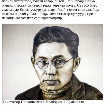
нэһилиэктэригэр үлэлээн ааһар, онтон Ленинградка Ком­
мунистическай уни­верситекка үөрэнэн кэлэр. Сүүрбэ биэс
саастааҕар Булуҥ уокуругун пар­тийнай тэ­рилтэтин салайар,
салгыы партия уобаластааҕы комитетыгар култуура, про­
паганда салаатыгар сэбиэдиссэйдиир.
Христофор Прокопьевич Шараборин. 100yakutia.ru