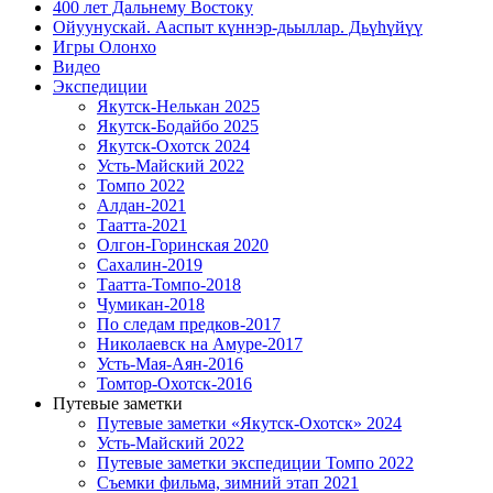
400 лет Дальнему Востоку
Ойуунускай. Ааспыт күннэр-дьыллар. Дьүһүйүү
Игры Олонхо
Видео
Экспедиции
Якутск-Нелькан 2025
Якутск-Бодайбо 2025
Якутск-Охотск 2024
Усть-Майский 2022
Томпо 2022
Алдан-2021
Таатта-2021
Олгон-Горинская 2020
Сахалин-2019
Таатта-Томпо-2018
Чумикан-2018
По следам предков-2017
Николаевск на Амуре-2017
Усть-Мая-Аян-2016
Томтор-Охотск-2016
Путевые заметки
Путевые заметки «Якутск-Охотск» 2024
Усть-Майский 2022
Путевые заметки экспедиции Томпо 2022
Съемки фильма, зимний этап 2021