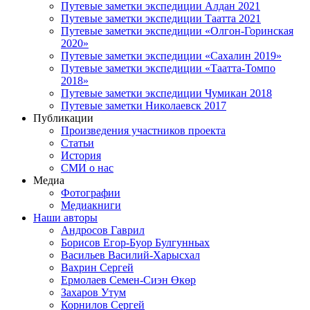
Путевые заметки экспедиции Алдан 2021
Путевые заметки экспедиции Таатта 2021
Путевые заметки экспедиции «Олгон-Горинская
2020»
Путевые заметки экспедиции «Сахалин 2019»
Путевые заметки экспедиции «Таатта-Томпо
2018»
Путевые заметки экспедиции Чумикан 2018
Путевые заметки Николаевск 2017
Публикации
Произведения участников проекта
Статьи
История
СМИ о нас
Медиа
Фотографии
Медиакниги
Наши авторы
Андросов Гаврил
Борисов Егор-Буор Булгунньах
Васильев Василий-Харысхал
Вахрин Сергей
Ермолаев Семен-Сиэн Өкөр
Захаров Утум
Корнилов Сергей