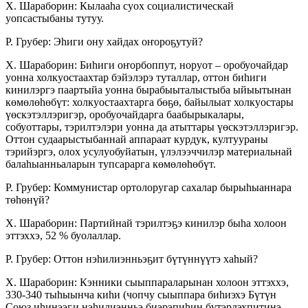
Х. Шараборин: Кылааһа суох социалистическай
уопсастыбаны тутуу.
Р. Грубер: Эһиги ону хайдах оҥороҕутуй?
Х. Шараборин: Биһиги оҥорбоппут, норуот – оробуочайдар
уонна холкуостаахтар бэйэлэрэ ту­таллар, оттон биһиги
кинилэргэ паартыйа уонна бырабыыталыстыба ыйыытынан
көмөлөһөбүт: холкуостаахтарга бөҕө, байылыат холкуостары
үөскэтэллэригэр, оробуочайдарга баабырыка­лары,
собуоттары, тэрилтэлэри уонна да атыттары үөскэтэллэригэр.
Оттон судаарыстыбаннай ап­па­раат курдук, култуураны
тэрийэргэ, олох усу­луобуйатын, үлэлээччилэр материальнай
бала­һыанньаларын тупсарарга көмөлөһөбүт.
Р. Грубер: Коммунистар ортолоругар сахалар бырыһыаннара
төһөнүй?
Х. Шараборин: Партийнай тэрилтэҕэ кинилэр быһа холоон
эттэххэ, 52 % буолаллар.
Р. Грубер: Оттон нэһилиэнньэҕит бүтүннүүтэ хаһый?
Х. Шараборин: Кэнники сыыппараларынан холоон эттэххэ,
330-340 тыһыынча киһи (чопчу сыыппара биһиэхэ Бүтүн
Союз иһинээҕи нэ­һи­лиэнньэ биэрэпиһин бүтэрдэхпитинэ