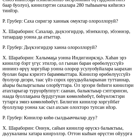
баар буо­луо), кинилэртэн сахалара 280 тыһыынча киһиэхэ
тиийэр.
Р. Грубер: Саха сиригэр ханнык омуктар олороллоруй?
Х. Шараборин: Сахалар, дьүкээгирдэр, эбэҥ­килэр, эбээннэр,
татаардар уонна да атыттар.
Р. Грубер: Дьүкээгирдэр ханна олороллоруй?
Х. Шараборин: Халымаҕа уонна Индигииркэҕэ. Хаһан эрэ
кинилэр бэрт үгүс этилэр, ол гынан баран өрөбөлүүссүйэ
иннинэ өрүү хоргуйар уонна олорор усулуобуйалара ыарахан
буолан бары кэриэтэ бараммыттара. Кинилэр өрөбөлүүссүйэ
буолуор диэри, таас үйэ сорох оруудьуйаларынан туттаннар,
аһары былыргылыы олорбуттара. Ол эрээри биһиги кинилэри
атахтарыгар туруорбуппут: саанан, балыктыыр сэптэринэн,
наада буоллаҕына бурдугунан көмөлөһөбүт, бөһүөлэктэри
тутарга эмиэ көмөлөһөбүт. Билигин кинилэр хоргуйбат
буоллулар уонна хас сыл ахсын олохторо тупсан иһэр.
Р. Грубер: Кинилэр көһө сылдьааччылар дуу?
Х. Шараборин: Оннук, сайын кинилэр өрүскэ балыктыы,
дьуукаланы хатара киирэллэр. Оттон кыһын өрүстэн ойуурга