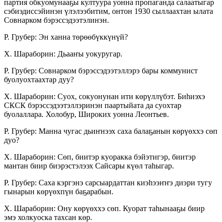
партия об­куо­му­нааҕы кул­туу­ра уонна пропаганда салааты­гар
сэбиэдиссэйинэн үлэлээбитим, онтон 1930 сыл­лаахтан ылата
Совнарком бэрэссэдээтэлинэн.
Р. Грубер: Эн ханна төрөөбүккүнүй?
Х. Шараборин: Дьааҥы уокуругар.
Р. Грубер: Совнарком бэрэссэдээтэллэрэ бары коммунист
буолуохтаахтар дуу?
Х. Шараборин: Суох, сокуонунан ити көрүл­лү­бэт. Биһиэхэ
СКСК бэрэссэдээтэллэринэн паарты­йа­та да суохтар
буолаллара. Холобур, Широких уонна Леонтьев.
Р. Грубер: Манна чугас дьиҥнээх саха балаҕанын көрүөххэ сөп
дуо?
Х. Шараборин: Сөп, биитэр куоракка бэйэтигэр, биитэр
мантан биир биэрэстэлээх Сайсары күөл таһыгар.
Р. Грубер: Саха кэргэнэ сарсыардаттан киэһээҥ­ҥэ диэри тугу
гынарын көрүөхпүн баҕарабын.
Х. Шараборин: Ону көрүөххэ сөп. Куорат таһынааҕы биир
эмэ холкуоска тахсан көр.