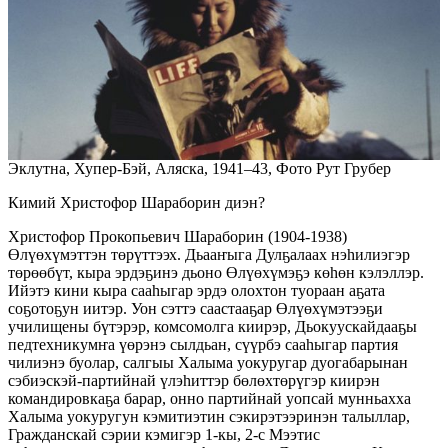
Эклутна, Хупер-Бэй, Аляска, 1941–43, Фото Рут Грубер
Кимий Христофор Шараборин диэн?
Христофор Прокопьевич Шараборин (1904-1938)
Өлүөхүмэттэн төрүттээх. Дьааҥыга Дулҕалаах нэһилиэгэр
төрөөбүт, кыра эрдэҕинэ дьоно Өлүөхүмэҕэ кө­һөн кэлэллэр.
Ийэтэ кини кыра сааһыгар эрдэ олохтон туораан аҕата
соҕотоҕун иитэр. Уон сэттэ саастааҕар Өлүөхүмэтээҕи
училищены бүтэрэр, комсомолга киирэр, Дьо­куускайдааҕы
педтехникумҥа үөрэнэ сылдьан, сүүрбэ сааһыгар партия
чилиэнэ буо­лар, сал­гыы Халыма уокуругар дуогабарынан
сэбиэс­кэй-партийнай үлэһиттэр бөлөхтөрүгэр кии­рэн
командировкаҕа барар, онно партийнай уоп­сай мунньахха
Халыма уокуругун кэмитиэтин сэкирэтээринэн талыллар,
Гражданскай сэрии кэмигэр 1-кы, 2-с Мээтис