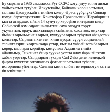
Бу сырыыга 1936 сыллаахха Рут ССРС хотугулуу-илин диэки
хайысхатын тутуһан Ир­кут­скайы, Байкалы көрөн астынан,
салгыы Дьо­куус­кайга тиийэн кэлэр. Өрөспүүбүлүкэ Совнар­
комун бэрэссэдээтэлин Христофор Прокопьевич Шараборины
кытта атырдьах ыйын 14 күнүгэр көрсүһэн интервью ылар.
Сэбиэскэй кэм саҕа­ланыаҕыттан саха олоҕун төрүт
укулаатын, ор­дук дьахталларга сыһыаны, олохтоох омуктар
бы­һыыларын-майгыларын, култуураларын туһунан аһаҕастык
кэпсэтэр. Сырыыта кэҥээн, киин куорат сүрүн социальнай
тэрилтэлэрин хаартыскаҕа ус­тар, кытыы хаһаайыстыбаларын
көрөр, ыаллары кэрийэр, көмүстээх Алдаҥҥа тиийэ
айанныыр, Тиксиигэ биир суукка устата олох бары эйгэтин
хабан үөрэтэр. Сылдьарын тухары Carl Zeiss диэн немецкэй
фирма күүстээх оптикалаах фото­аппаратынан түһэрэн,
историяны үйэтитэр. Салгыы кини ылбыт интервьютун кытта
билсиһиэҕиҥ.