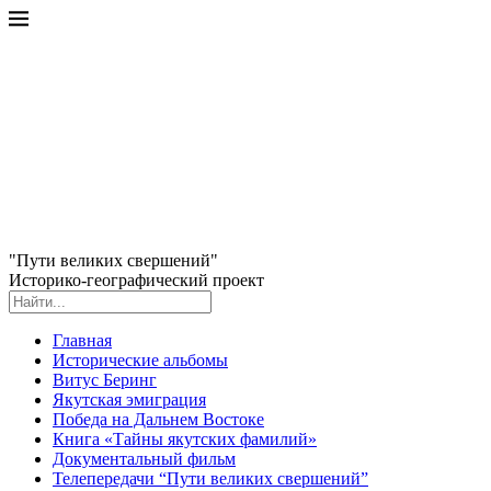
"Пути великих свершений"
Историко-географический проект
Главная
Исторические альбомы
Витус Беринг
Якутская эмиграция
Победа на Дальнем Востоке
Книга «Тайны якутских фамилий»
Документальный фильм
Телепередачи “Пути великих свершений”