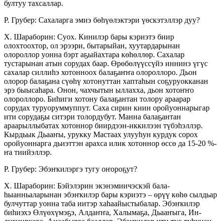
бултуу тахсаллар.
Р. Грубер: Сахаларга эмиэ бөһүөлэктэри үөскэтэллэр дуу?
Х. Шараборин: Суох. Кинилэр бары кэриэтэ биир
олохтоохтор, ол эрээри, бытарыйан, хуутардарынан
олороллор уонна бэрт аҕыйахтара көһөллөр. Сахалар
тустарынан атын сорудах баар. Өрөбөлүүссүйэ иннинэ үгүс
сахалар силлиһэ хотонноох балаҕаҥҥа олороллоро. Дьон
олорор балаҕана сүөһү хотонуттан хаптаһын соҕуруокканан
эрэ быысаһара. Онон, чахчытын ыллахха, дьон хотоҥҥо
олороллоро. Биһиги хотону балаҕантан толору араарар
сорудах туруоруммуппут. Саха сирин киин оройуоннарыгар
ити сорудаҕы ситэри толордубут. Манна балаҕантан
араарыллыбатах хотоннор биирдээн-иккилээн түбэһэллэр.
Кырдьык Дьааҥы, урукку Мастаах улууһун курдук сорох
оройуоннарга дьиэттэн арахса илик хотоннор өссө да 15-20 %-
ҥа тиийэллэр.
Р. Грубер: Эбэҥкилэргэ тугу оҥороҕут?
Х. Шараборин: Бэйэлэрин экэнэмиичэскэй ба­ла­
һыанньаларынан эбэҥкилэр бары кэ­риэтэ – өрүү көһө сылдьар
булчуттар уонна таба иитэр ха­һаайыстыбалар. Эбэҥкилэр
биһиэхэ Өлүөхү­мэ­ҕэ, Алдаҥҥа, Халымаҕа, Дьааҥыга, Ин­