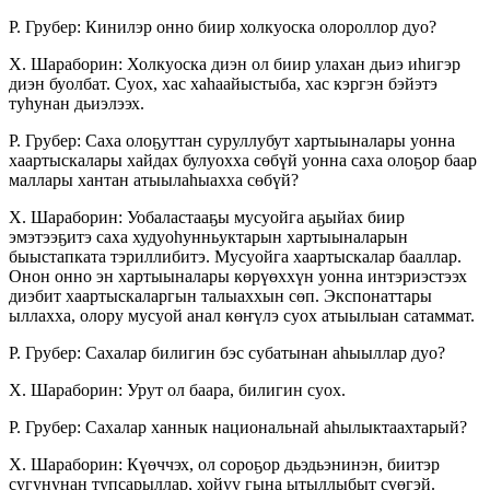
Р. Грубер: Кинилэр онно биир холкуоска олороллор дуо?
Х. Шараборин: Холкуоска диэн ол биир улахан дьиэ иһигэр
диэн буолбат. Суох, хас хаһаайыстыба, хас кэргэн бэйэтэ
туһунан дьиэлээх.
Р. Грубер: Саха олоҕуттан суруллубут хар­тыыналары уонна
хаартыскалары хайдах бу­луохха сөбүй уонна саха олоҕор баар
маллары хантан атыылаһыахха сөбүй?
Х. Шараборин: Уобаластааҕы мусуойга аҕы­йах биир
эмэтээҕитэ саха худуоһунньуктарын хартыыналарын
быыстапката тэриллибитэ. Му­суойга хаартыскалар бааллар.
Онон онно эн хартыыналары көрүөххүн уонна интэриэстээх
диэбит хаартыскаларгын талыаххын сөп. Экспо­наттары
ыллахха, олору мусуой анал көҥүлэ суох атыылыан сатаммат.
Р. Грубер: Сахалар билигин бэс субатынан аһыыллар дуо?
Х. Шараборин: Урут ол баара, билигин суох.
Р. Грубер: Сахалар ханнык национальнай аһы­лыктаахтарый?
Х. Шараборин: Күөччэх, ол сороҕор дьэдьэни­нэн, биитэр
сугунунан тупсарыллар, хойуу гына ытыллыбыт сүөгэй.