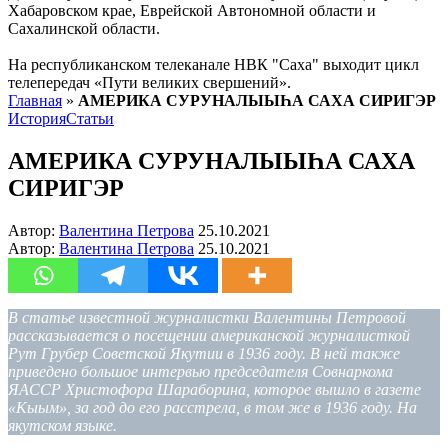
Хабаровском крае, Еврейской Автономной области и
Сахалинской области.
На республиканском телеканале НВК "Саха" выходит цикл
телепередач «Пути великих свершений».
Главная
»
АМЕРИКА СУРУНАЛЫЫҺА САХА СИРИГЭР
История
Статьи
АМЕРИКА СУРУНАЛЫЫҺА САХА
СИРИГЭР
Автор:
Валентина Петрова
25.10.2021
Автор:
Валентина Петрова
25.10.2021
В статье известной журналистки Валентины Петровой
рассказывается о посещении американской журналисткой
Рут Грубер Советской Якутии в 1936 году. В ней также
приведено большое интервью председателя Совнаркома
ЯАССР Христофора Шараборина, которое вышло в газете
«Кыым», за год до его расстрела, в том же в 1936 году. На
якутском языке.