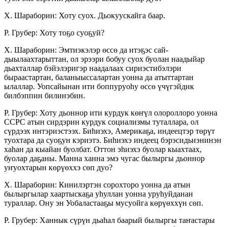
Х. Шараборин: Хоту суох. Дьокуускайга баар.
Р. Грубер: Хоту тоҕо суоҕуй?
Х. Шараборин: Эмтиэкэлэр өссө да итэҕэс сай­
дыылаахтарыттан, ол эрээри бобуу суох буолан наадыйар
дьахталлар бэйэлэригэр наадалаах си­риэстибэлэри
быраастартан, баланыыссалартан уонна да атыттартан
ылаллар. Уопсайынан ити боппуруоһу өссө үчүгэйдик
билбэппин билинэбин.
Р. Грубер: Хоту дьоннор ити курдук көҥүл олороллоро уонна
ССРС атын сирдэрин курдук социализмы туталлара, ол
сүрдээх интэриэстээх. Биһиэхэ, Америкаҕа, индеецтэр төрүт
туохтара да суоҕун кэриэтэ. Биһиэхэ индеец бэрэсидьиэнинэн
хаһан да кыайан буолбат. Оттон эһиэхэ буолар кыахтаах,
буолар даҕаны. Манна ханна эмэ чугас былыргы дьоннор
уҥуохтарын көрүөххэ сөп дуо?
Х. Шараборин: Кинилэртэн сорохторо уонна да атын
былыргылар хаартыскаҕа уһуллан уонна уруһуйданан
тураллар. Ону эн Уобаластааҕы мусуойга көрүөххүн сөп.
Р. Грубер: Ханнык сүрүн дьаһал баарый бы­лыргы таҥастары