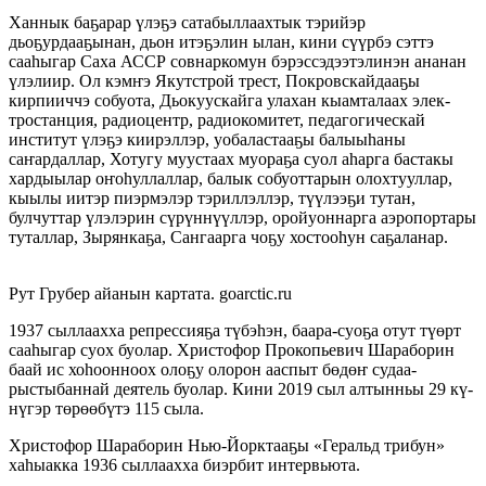
Ханнык баҕарар үлэҕэ сатабыллаахтык тэри­йэр
дьоҕурдааҕынан, дьон итэҕэлин ылан, кини сүүрбэ сэттэ
сааһыгар Саха АССР совнаркомун бэрэс­сэдээтэлинэн ананан
үлэлиир. Ол кэмҥэ Якут­строй трест, Покровскайдааҕы
кирпиич­чэ собуо­та, Дьо­куускайга улахан кыамта­лаах элек­
тростан­ция­, радиоцентр, радиокоми­тет, педагогическай
инсти­тут үлэҕэ киирэллэр, уоба­ластааҕы ба­лыыһа­ны
саҥардаллар, Хотугу муустаах муораҕа суол аһарга бастакы
хардыы­лар оҥоһуллаллар, балык собуоттарын олохтуул­лар,
кыылы иитэр пиэрмэлэр тэриллэллэр, түүлээҕи тутан,
булчуттар үлэлэрин сүрүн­нүүл­лэр, оройуоннарга аэропортары
ту­тал­лар, Зырянка­ҕа, Сангаарга чоҕу хостооһун са­ҕаланар.
Рут Грубер айанын картата. goarctic.ru
1937 сыллаахха репрессияҕа түбэһэн, баа­ра-суоҕа отут түөрт
сааһыгар суох буолар. Хрис­то­­фор Прокопьевич Шарабо­рин
баай ис хо­һоон­н­оох олоҕу олорон аас­пыт бөдөҥ су­даа­
рыстыбан­­най деятель буо­лар. Кини 2019 сыл алтынньы 29 ­кү­
нүгэр төрөөбүтэ 115 сыла.
Христофор Шараборин Нью-Йорктааҕы «Геральд трибун»
хаһыакка 1936 сыллаахха биэрбит интервьюта.