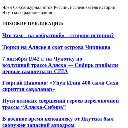
Член Союза журналистов России, исследователь истории
Якутского радиовещания
ПОХОЖИЕ ПУБЛИКАЦИИ:
Что там – на «обратной» – стороне истории?
Тюрки на Аляске и скот острова Чирикова
7 октября 1942 г. на Чукотку по
воздушной трассе Аляска — Сибирь прибыли
первые самолеты из США
Георгий Никонов: «Уһук Илин 400 сыла Саха
сириттэн саҕаланар»
Пути великих свершений героев перегоночной
трассы “Аляска-Сибирь”
В военное время неподалеку от Якутска был
сооружён запасной аэродром