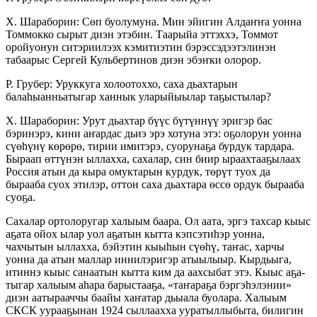
Х. Шараборин: Сөп буолумуна. Мин эйигин Алдаҥҥа уонна
Томмокко сырыт диэн этэбин. Таарыйа эттэххэ, Томмот
оройуонун ситэриилээх кэмитиэтин бэрэссэдээтэлинэн
табаарыс Сергей Кульбертинов диэн эбэҥки олорор.
Р. Грубер: Уруккуга холоотоххо, саха дьахта­рын
балаһыанньатыгар ханнык уларыйыылар таҕыстылар?
Х. Шараборин: Урут дьахтар бүүс бүтүннүү эри­гэр бас
бэринэрэ, кини аҥардас дьиэ эрэ хотуна этэ: оҕо­лорун уонна
сүөһүнү көрөрө, тирии имитэрэ, суо­рунаҕа бурдук тардара.
Быраап өттүнэн ыллах­ха, са­халар, син биир ыраахтааҕылаах
Россия атын да кы­ра омуктарын курдук, төрүт туох да
бырааба суох эти­лэр, оттон саха дьахтара өссө ордук быраа­ба
суоҕа.
Сахалар ортолоругар халыым баара. Ол аата, эргэ тахсар кыыс
аҕата ойох ылар уол аҕатын кыт­та кэпсэтиһэр уонна,
чахчытын ыллахха, бэйэтин кыыһын сүөһү, таҥас, харчы
уонна да атын мал­лар иннилэригэр атыылыыр. Кырдьыга,
итиннэ кыыс санаатын кытта ким да аахсыбат этэ. Кыыс аҕа­
тыгар халыым аһара барыстааҕа, «таҥараҕа бэргэһэлэнии»
диэн аатырааччы баайы хаҥатар дьыала буолара. Халыым
СКСК уурааҕынан 1924 сыллаахха ууратыллыбыта, билигин