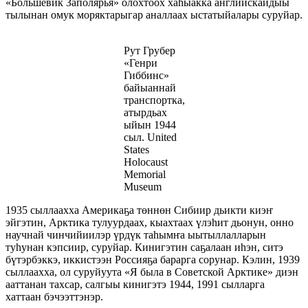
«Большевик Заполярья» олохтоох хаһыакка английскайдыы
тылынан омук моряктарыгар аналлаах ыстатыйалары суруйар.
Рут Грубер
«Генри
Гиббинс»
байыаннай
транспортка,
атырдьах
ыйын 1944
сыл. United
States
Holocaust
Memorial
Museum
1935 сыллаахха Америкаҕа төннөн Сибиир дьикти киэҥ
эйгэтин, Арктика тулуурдаах, кыах­таах үлэһит дьонун, онно
научнай чинчийиилэр үр­дүк таһымҥа ыытыллалларын
туһунан кэпсиир, суруйар. Кинигэтин саҕалаан иһэн, ситэ
бүтэрбэккэ, иккистээн Россияҕа барарга сорунар. Кэлин, 1939
сыллаахха, ол суруйуута «Я была в Советской Арктике» диэн
ааттанан тахсар, салгыы кинигэтэ 1944, 1991 сылларга
хаттаан бэчээттэнэр.