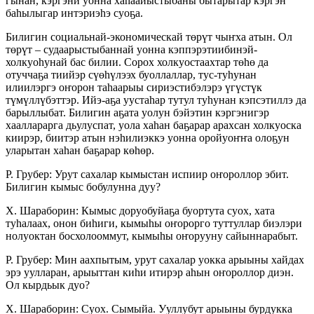
гынан, кэргэни уонна хаһаайыстыбаны бытарытар кэргэн
баһылыгар интэриэһэ суоҕа.
Билигин социальнай-экономическай төрүт чыҥ­ха атын. Ол
төрүт – судаарыстыбаннай уонна кэп­пэрэтиибинэй-
холкуоһунай бас билии. Сорох хол­куостаахтар төһө да
отуччаҕа тиийэр сүөһүлээх буол­лаллар, тус-туһунан
илиилэргэ оҥорон та­һаа­рыы сириэстибэлэрэ үгүстүк
түмүллүбэттэр. Ийэ-аҕа уустаһар тутул туһунан кэпсэтиллэ да
барыллыбат. Билигин аҕата уолун бэйэтин кэр­гэнигэр
хаалларарга дьулуспат, уола хаһан баҕарар арахсан холкуоска
киирэр, биитэр атын нэһилиэк­кэ уонна оройуоҥҥа олоҕун
уларытан хаһан баҕа­рар көһөр.
Р. Грубер: Урут сахалар кымыстан испиир оҥороллор эбит.
Билигин кымыс бобулунна дуу?
Х. Шараборин: Кымыс доруобуйаҕа буортута суох, хата
туһалаах, онон биһиги, кымыһы оҥорор­го туттуллар биэлэри
нолуоктан босхолооммут, кымыһы оҥорууну сайыннарабыт.
Р. Грубер: Мин аахпытым, урут сахалар уокка арыыны хайдах
эрэ уулларан, арыыттан киһи итирэр аһын оҥороллор диэн.
Ол кырдьык дуо?
Х. Шараборин: Суох. Сымыйа. Ууллубут арыы­ны бурдукка