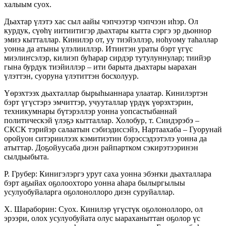
халыым суох.
Дьахтар үлэтэ хас сыл аайы чэпчээтэр чэпчээн иһэр. Ол
курдук, сүөһү иитиитигэр дьахтары кытта сэргэ эр дьоннор
эмиэ кытталлар. Кинилэр от, уу тиэйэллэр, ноһуому таһаллар
уонна да атыны үлэлииллэр. Итинтэн ураты бэрт үгүс
миэлиҥсэлэр, килиэп буһарар сирдэр тутулуннулар; тиийэр
гына бурдук тиэйиллэр – ити барыта дьахтары ыарахан
үлэттэн, суоруна үлэтиттэн босхолуур.
Үөрэхтээх дьахталлар бырыһыаннара улаатар. Кинилэртэн
бэрт үгүстэрэ эмчиттэр, учууталлар үрдүк үөрэхтэрин,
техникумнары бүтэрэллэр уонна уопсастыбаннай
политическэй үлэҕэ кыт­таллар. Холобур, т. Сиидэрэбэ –
СКСК тэрийэр салаатын сэбиэдиссэйэ, Нартаахаба – Гуорунай
оройуон ситэриилээх кэмитиэтин бэрэссэдээтэлэ уонна да
атыттар. Доҕойуусаба диэн райпартком сэкирэтээринэн
сылдьыбыта.
Р. Грубер: Кинигэлэргэ урут саха уонна эбэҥки дьахталлара
бэрт аҕыйах оҕолоохторо уонна аһа­ра былыргылыы
усулуобуйаларга оҕолоноллоро диэн суруйаллар.
Х. Шараборин: Суох. Кинилэр үгүстүк оҕо­лоноллоро, ол
эрээри, олох усулуобуйата олус ыараханыттан оҕолор үс