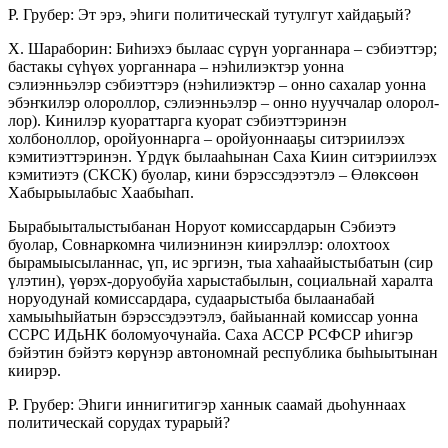
Р. Грубер: Эт эрэ, эһиги политическай тутулгут хайдаҕый?
Х. Шараборин: Биһиэхэ былаас сүрүн уор­ганнара – сэбиэттэр;
бастакы сүһүөх уорганнара – нэһилиэктэр уонна
сэлиэнньэлэр сэбиэттэрэ (нэһилиэктэр – онно сахалар уонна
эбэҥкилэр оло­роллор, сэлиэнньэлэр – онно нууччалар оло­рол­
лор). Кинилэр куораттарга куорат сэбиэттэринэн
холбоноллор, оройуоннарга – оройуоннааҕы си­тэриилээх
кэмитиэттэринэн. Үрдүк былааһынан Саха Киин ситэриилээх
кэмитиэтэ (СКСК) буолар, кини бэрэссэдээтэлэ – Өлөксөөн
Хабырыылабыс Хаабыһап.
Бырабыыталыстыбанан Норуот комиссардарын Сэбиэтэ
буолар, Совнаркомҥа чилиэнинэн кии­рэллэр: олохтоох
бырамыысыланнас, үп, ис эр­гиэн, тыа хаһаайыстыбатын (сир
үлэтин), үөрэх-доруобуйа харыстабылын, социальнай ха­рал­та
норуодунай комиссардара, судаарыстыба былаанабай
хамыыһыйатын бэрэссэдээтэлэ, ба­­­йыаннай комиссар уонна
ССРС ИДьНК бо­ломуочунайа. Саха АССР РСФСР иһигэр
бэйэ­тин бэйэтэ көрүнэр автономнай республика быһыы­тынан
киирэр.
Р. Грубер: Эһиги иннигитигэр ханнык саамай дьоһуннаах
политическай сорудах турарый?