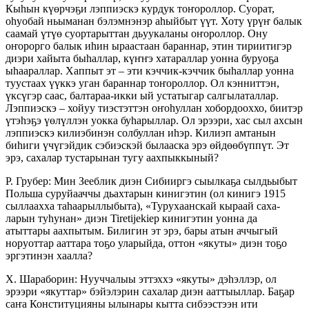
Кыһын күөрчэҕи лэппиэскэ курдук тоҥороллор. Суорат,
оһуобай ньыманан бэлэмнэнэр аһыйбыт үүт. Хоту үрүҥ балык
саамай үтүө суортарыттан дьуукаланы оҥороллор. Ону
оҥорорго балык иһин ыраастаан бараннар, этин тириитигэр
диэри хайыта быһаллар, күҥҥэ хатараллар уонна буруоҕа
ыһаараллар. Хаппыт эт – эти кэччик-кэччик быһаллар уонна
туустаах үүккэ уган бараннар тоҥороллор. Ол кэнниттэн,
үксүгэр саас, балтараа-икки ый устатыгар сал­гылаталлар.
Лэппиэскэ – хойуу тиэстэттэн оҥо­һуллан хобордооххо, биитэр
үтэһэҕэ үөлүллэн уокка буһарыллар. Ол эрээри, хас сыл ахсын
лэппиэскэ килиэбинэн солбуллан иһэр. Килиэп амтанын
биһиги үчүгэйдик сэбиэскэй былааска эрэ өйдөөбүппүт. Эт
эрэ, сахалар тустарынан тугу аахпыккыный?
Р. Грубер: Мин Зееблик диэн Сибииргэ сыылкаҕа сылдьыбыт
Польша суруйааччы дьах­тарын кинигэтин (ол кинигэ 1915
сыллаахха та­һаарыллыбыта), «Турухаанскай кыраай саха­
ларын туһунан» диэн Tiretijekiep кинигэтин уонна да
атыттары аахпытым. Билигин эт эрэ, бары атын аччыгый
норуоттар ааттара тоҕо уларыйда, оттон «якуты» диэн тоҕо
эргэтинэн хаалла?
Х. Шараборин: Нууччалыы эттэххэ «якуты» дэһэллэр, ол
эрээри «якуттар» бэйэлэрин саха­лар диэн ааттыыллар. Баҕар
саҥа Конституция­ны ылынары кытта сибээстээн ити