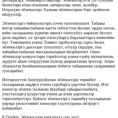
дигииркэ­ҕэ, Анаабырга бааллар. Эбэҥкилэр ити тус-туһу­нан
бөлөхтөрө атын-атыннык саҥараллар, онон, холобур,
Өлүөхүмэ эбэҥкилэрэ Халыма эбэҥ­килэрин бэрт эрэйинэн
өйдүүллэр.
Эбэҥкилэргэ бөһүөлэктэри соччо тиэтэппэппит. Табаны
иитэр хаһаайыстыбаны кытта сибээстээх буолан, ордук онтон,
көһө сылдьыыны ууратан эмискэ олохсуйуу ыарахан буолуо
диэн ааҕабыт, ол эрээри олохсуйарга баҕалаахтарга көмөлөһө­
бүт. Төмтөөҥҥө уонна Томмот оройуонугар со­рох бөлөх
эбэҥкилэргэ дьиэлэри туппуппут, оттуур сирдэри, тыа
хаһаайыстыбатын массыынала­рын биэрбиппит. Онно
эбэҥкилэр холкуостары тэ­ри­йэллэр уонна сүөһү иитиитинэн,
оҕуруот аһын олордуунан бэлиэр дьарыктанан эрэллэр. Атын
эбэҥкилэр балаһыанньаларын биһиги табаарынан салҕааммыт
тупсарабыт.
Интэриэстээх боппуруоһунан эбэҥкилэри тө­рөөбүт
тылларынан ааҕарга уонна суруйарга үөрэ­тии буолар. Ити
иннигэр эбэҥки тылынан букубаар таһаарыллыбыта,
учууталларга куурустар уонна да атын үөрэтиилэр
тэриллибиттэрэ. Би­һиги эбэҥкилэргэ төрөөбүт тылларынан
үөрэ­ҕи үөскэтэммит кинилэргэ култуураны иҥэрэргэ
кыһанабыт.
Р. Грубер: Эбэҥкилэри көрсүөххэ сөп дуо?