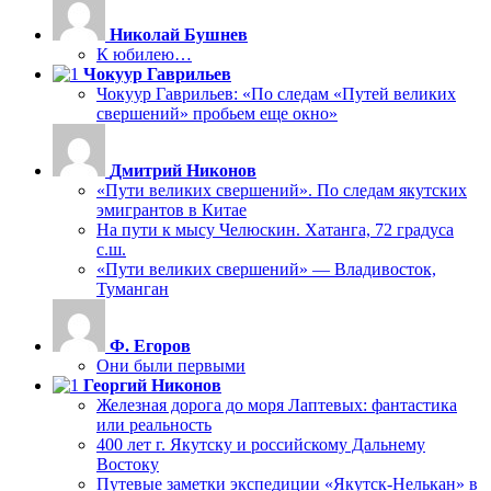
Николай Бушнев
К юбилею…
Чокуур Гаврильев
Чокуур Гаврильев: «По следам «Путей великих
свершений» пробьем еще окно»
Дмитрий Никонов
«Пути великих свершений». По следам якутских
эмигрантов в Китае
На пути к мысу Челюскин. Хатанга, 72 градуса
с.ш.
«Пути великих свершений» — Владивосток,
Туманган
Ф. Егоров
Они были первыми
Георгий Никонов
Железная дорога до моря Лаптевых: фантастика
или реальность
400 лет г. Якутску и российскому Дальнему
Востоку
Путевые заметки экспедиции «Якутск-Нелькан» в