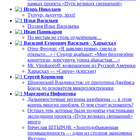
рамках проекта «Пути великих свершений»
Игорь Николаев
Тулуур, дьулуур, эрэл!
Илья Васильев
Поэзия Ильи Васильева
Иван Паникаров
По местам не столь отдалённым…
Василий Егорович Васильев - Харысхал
Отец Феодор: «Я заявляю прямо, смело и
открыто…» / Сүөдэр аҕабыыт: «Мин биллэрэбин
көнөтүнэн, хорсуннук уонна аһаҕастык…»
Mr. Vinokuoroff: возвращение из Русской Америки
Харысхал — «Сөрүө» (кэпсээн)
Сергей Корнилов
Шпионский Владивосток: от прототипа Джеймса
Бонда до основателя микроэлектроники
Маргарита Нифонтова
Дальневосточные регионы разобщены — в этом
корень многих проблем. О чем стоит вспомнить?
Острых тем, которые были подняты участниками
экспедиции проекта «Пути великих свершений»
много
Вячеслав ШТЫРОВ: «Золотодобывающая
промышленность — один из столпов экономики
Якутии»