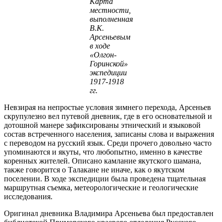
Карта
местности,
выполненная
В.К.
Арсеньевым
в ходе
«Олгон-
Горинской»
экспедиции
1917-1918
гг.
Невзирая на непростые условия зимнего перехода, Арсеньев
скрупулезно вел путевой дневник, где в его основательной и
дотошной манере зафиксированы этнический и языковой
состав встреченного населения, записаны слова и выражения
с переводом на русский язык. Среди прочего довольно часто
упоминаются и якуты, что любопытно, именно в качестве
коренных жителей. Описано камлание якутского шамана,
также говорится о Талакане не иначе, как о якутском
поселении. В ходе экспедиции была проведена тщательная
маршрутная съемка, метеорологические и геологические
исследования.
Оригинал дневника Владимира Арсеньева был предоставлен