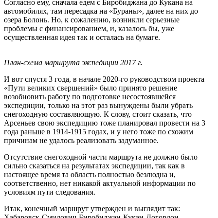
Согласно ему, сначала едем с Биробиджана до Кукана на
автомобилях, там пересадка на «Бураны», далее на них до
озера Болонь. Но, к сожалению, возникли серьезные
проблемы с финансированием, и, казалось бы, уже
осуществленная идея так и осталась на бумаге.
План-схема маршрута экспедиции 2017 г.
И вот спустя 3 года, в начале 2020-го руководством проекта
«Пути великих свершений» было принято решение
возобновить работу по подготовке несостоявшейся
экспедиции, только на этот раз вынуждены были убрать
снегоходную составляющую. К слову, стоит сказать, что
Арсеньев свою экспедицию тоже планировал провести на 3
года раньше в 1914-1915 годах, и у него тоже по схожим
причинам не удалось реализовать задуманное.
Отсутствие снегоходной части маршрута не должно было
сильно сказаться на результатах экспедиции, так как в
настоящее время та область полностью безлюдна и,
соответственно, нет никакой актуальной информации по
условиям пути следования.
Итак, конечный маршрут утвержден и выглядит так:
Хабаровск-Смидович-Биробиджан-Кукан-Догордон-