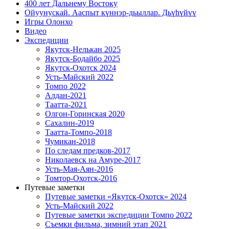
400 лет Дальнему Востоку
Ойуунускай. Ааспыт күннэр-дьыллар. Дьүһүйүү
Игры Олонхо
Видео
Экспедиции
Якутск-Нелькан 2025
Якутск-Бодайбо 2025
Якутск-Охотск 2024
Усть-Майский 2022
Томпо 2022
Алдан-2021
Таатта-2021
Олгон-Горинская 2020
Сахалин-2019
Таатта-Томпо-2018
Чумикан-2018
По следам предков-2017
Николаевск на Амуре-2017
Усть-Мая-Аян-2016
Томтор-Охотск-2016
Путевые заметки
Путевые заметки «Якутск-Охотск» 2024
Усть-Майский 2022
Путевые заметки экспедиции Томпо 2022
Съемки фильма, зимний этап 2021