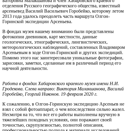
Баторовна Малакшанова и член Хабаровского краевого
отделения Русского географического общества, известный
арсеньевед Василий Васильевич Горобейко, которому летом
2013 года удалось преодолеть часть маршрута Олгон-
Горинской экспедиции Арсеньева.
В фондах музея нашему вниманию были представлены
фотокопии дневников, карт местности, данные
геологических, этнографических, лингвистических,
метеорологических наблюдений, составленных Владимиром
Арсеньевым в ходе Олгон-Горинской и других экспедиций.
Помимо этого нас заинтересовали уникальные фотографии,
зарисовки, заметки, сделанные им в различный период его
научной деятельности.
Работа в фондах Хабаровского краевого музея имени Н.И.
Гродекова. Слева направо: Виктория Малакшанова, Василий
Горобейко, Георгий Никонов. 19 февраля 2020 г.
К сожалению, в Олгон-Горинскую экспедицию Арсеньев не
взял с собой фотоаппарат, о чем впоследствии сильно жалел.
Несмотря на то, что все его работы выполнены вручную в
тяжелейших походных условиях, они поражают своей
точностью, скрупулезностью, полнотой описания,
профессиональностью подхода к материалу исследований.