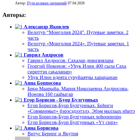
Автор:
Пути великих свершений
07.04.2026
Авторы:
Александр Яковлев
Велотур “Монголия 2024”. Путевые заметки. 2
часть
Велотур «Монголия 2024». Путевые заметки. 1
часть
Гаврил Андросов
Гаврил Андросов. Сахалар дивизиялара
Георгий Никонов: «Уһук Илин 400 сыла Саха
сириттэн саҕаланар»
Уһук Илин идеята суруйааччы хараҕынан
Анна Боппосова
Бөҕө Маарыйа. Мария Николаевна Андросова-
Ионова 160 сааһыгар
Егор Борисов - Буор Булгунньах
Егор Борисов-Буор Булгунньах. Биһиги
«Совминмыт» бэрэсэдээтэлэ, Эбэм маллаах иһитэ
Егор Борисов-Буор Булгунньах хоһоонноро
Егор Борисов-Буор Булгунньах «Үт сирэ»
Анна Борисова
Витус Беринг и Якутия