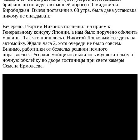
брифинг по поводу завтрашней дороги в Смидович и
Биробиджан. Выезд поставили в 08 утра, была дана установка
никому не опаздывать.
Вечерело. Георгий Никонов поспешил на прием к
Генеральному консулу Японии, а нам было поручено обклеить
машины. Так что пришлось с Никитой Ловковым съездить на
автомойку. Ждали часа 2, хотя очереди не было совсем.
Видимо, работники от безделья решили немного
поразвлечься. Усердие мойщиков вылилось в увлекательную
ночную обклейку во дворе гостиницы при свете камеры
Семена Ермолаева.