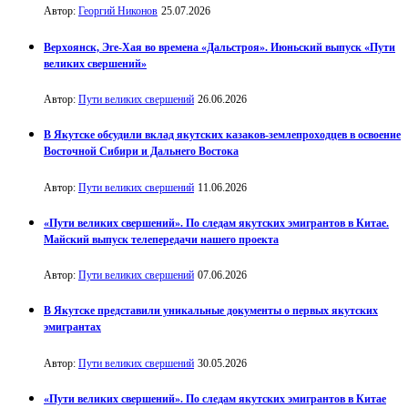
Автор:
Георгий Никонов
25.07.2026
Верхоянск, Эге-Хая во времена «Дальстроя». Июньский выпуск «Пути
великих свершений»
Автор:
Пути великих свершений
26.06.2026
В Якутске обсудили вклад якутских казаков-землепроходцев в освоение
Восточной Сибири и Дальнего Востока
Автор:
Пути великих свершений
11.06.2026
«Пути великих свершений». По следам якутских эмигрантов в Китае.
Майский выпуск телепередачи нашего проекта
Автор:
Пути великих свершений
07.06.2026
В Якутске представили уникальные документы о первых якутских
эмигрантах
Автор:
Пути великих свершений
30.05.2026
«Пути великих свершений». По следам якутских эмигрантов в Китае