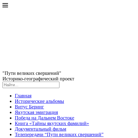
"Пути великих свершений"
Историко-географический проект
Главная
Исторические альбомы
Витус Беринг
Якутская эмиграция
Победа на Дальнем Востоке
Книга «Тайны якутских фамилий»
Документальный фильм
Телепередачи “Пути великих свершений”