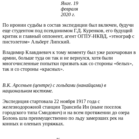
Янге. 19
февраля
2020 г.
По иронии судьбы в состав экспедиции был включен, будучи
еще студентом под псевдонимом Г.Д. Куренков, его будущий
критик и главный оппонент, агент ОГПУ-НКВД, «этнограф с
пистолетом» Альберт Липский.
Владимир Клавдиевич к тому моменту был уже разочарован в
армии, больше туда он так и не вернулся, хотя были
многочисленные попытки призвать как со стороны «белых»,
так и со стороны «красных».
В.К. Арсеньев (центре) с гольдами (нанайцами) в
национальном костюме.
Экспедиция стартовала 22 ноября 1917 года с
железнодорожной станции Трансиба Ин (ныне поселок
городского типа Смидович) и на всем протяжении до озера
Болонь шла преимущественно по льду замерзших рек на
конных и оленьих упряжках.