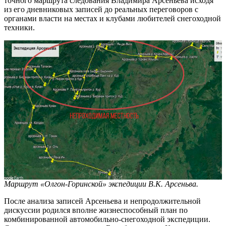
точного маршрута следования Владимира Арсеньева исходя
из его дневниковых записей до реальных переговоров с
органами власти на местах и клубами любителей снегоходной
техники.
Маршрут «Олгон-Горинской» экспедиции В.К. Арсеньва.
После анализа записей Арсеньева и непродолжительной
дискуссии родился вполне жизнеспособный план по
комбинированной автомобильно-снегоходной экспедиции.