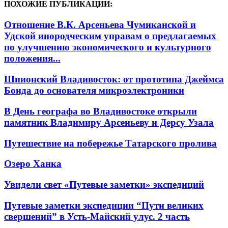
ПОХОЖИЕ ПУБЛИКАЦИИ:
Отношение В.К. Арсеньева Чумиканской и
Удской инородческим управам о предлагаемых
по улучшению экономического и культурного
положения...
Шпионский Владивосток: от прототипа Джеймса
Бонда до основателя микроэлектроники
В День географа во Владивостоке открыли
памятник Владимиру Арсеньеву и Дерсу Узала
Путешествие на побережье Татарского пролива
Озеро Ханка
Увидели свет «Путевые заметки» экспедиций
Путевые заметки экспедиции “Пути великих
свершений” в Усть-Майский улус. 2 часть