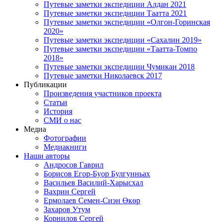
Путевые заметки экспедиции Алдан 2021
Путевые заметки экспедиции Таатта 2021
Путевые заметки экспедиции «Олгон-Горинская
2020»
Путевые заметки экспедиции «Сахалин 2019»
Путевые заметки экспедиции «Таатта-Томпо
2018»
Путевые заметки экспедиции Чумикан 2018
Путевые заметки Николаевск 2017
Публикации
Произведения участников проекта
Статьи
История
СМИ о нас
Медиа
Фотографии
Медиакниги
Наши авторы
Андросов Гаврил
Борисов Егор-Буор Булгунньах
Васильев Василий-Харысхал
Вахрин Сергей
Ермолаев Семен-Сиэн Өкөр
Захаров Утум
Корнилов Сергей