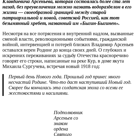
Клавдиевича Арсеньева, которая состоялась более ста лет
назад, без преувеличения можно назвать водоразделом в его
жизни — своеобразной границей между старой
патриархальной и новой, советской Россией, как тот
безымянный хребет, названный им «Быгин-Быгинен».
Несмотря на все потрясения и внутренний надлом, вызванные
сменой власти, революционными событиями, гражданской
войной, интервенцией и потерей близких Владимир Арсеньев
оставался верен Родине до конца своих дней. О глубоких и
искренних переживаниях за судьбу Отечества красноречиво
говорят его строки, написанные на реке Кур, в доме якута
Михаила Сургучева, встречая новый 1918 год:
Первый день Нового года. Прошлый год принес много
несчастий Родине. Что-то даст наступивший Новый год.
Скорее бы кончалась эта солдатская эпоха со всеми ее
жестокостями и насилиями.
Подполковник
Арсеньев со
знаком
ордена
Святого