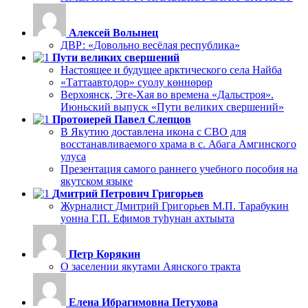
Алексей Волынец
ДВР: «Довольно весёлая республика»
Пути великих свершений
Настоящее и будущее арктического села Найба
«Таттаавтодор» суолу көннөрөр
Верхоянск, Эге-Хая во времена «Дальстроя».
Июньский выпуск «Пути великих свершений»
Протоиерей Павел Слепцов
В Якутию доставлена икона с СВО для
восстанавливаемого храма в с. Абага Амгинского
улуса
Презентация самого раннего учебного пособия на
якутском языке
Дмитрий Петрович Григорьев
Журналист Дмитрий Григорьев М.П. Тарабукин
уонна Г.П. Ефимов туһунан ахтыыта
Петр Корякин
О заселении якутами Аянского тракта
Елена Ибрагимовна Петухова