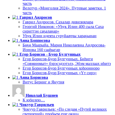
часть
Велотур «Монголия 2024». Путевые заметки. 1
часть
Гаврил Андросов
Гаврил Андросов. Сахалар дивизиялара
Георгий Никонов: «Уһук Илин 400 сыла Саха
сириттэн саҕаланар»
Уһук Илин идеята суруйааччы хараҕынан
Анна Боппосова
Бөҕө Маарыйа. Мария Николаевна Андросова-
Ионова 160 сааһыгар
Егор Борисов - Буор Булгунньах
Егор Борисов-Буор Булгунньах. Биһиги
«Совминмыт» бэрэсэдээтэлэ, Эбэм маллаах иһитэ
Егор Борисов-Буор Булгунньах хоһоонноро
Егор Борисов-Буор Булгунньах «Үт сирэ»
Анна Борисова
Витус Беринг и Якутия
Николай Бушнев
К юбилею…
Чокуур Гаврильев
Чокуур Гаврильев: «По следам «Путей великих
свершений» пробьем еще окно»