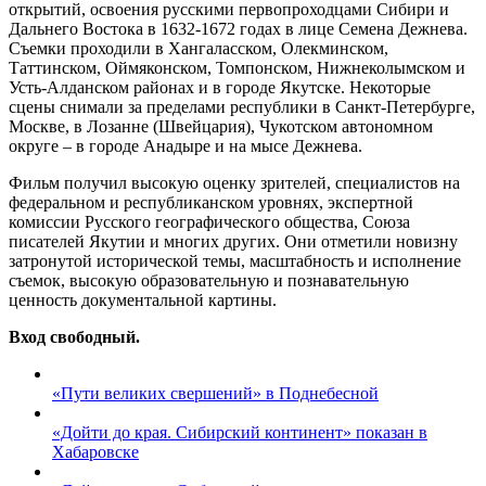
открытий, освоения русскими первопроходцами Сибири и
Дальнего Востока в 1632-1672 годах в лице Семена Дежнева.
Съемки проходили в Хангаласском, Олекминском,
Таттинском, Оймяконском, Томпонском, Нижнеколымском и
Усть-Алданском районах и в городе Якутске. Некоторые
сцены снимали за пределами республики в Санкт-Петербурге,
Москве, в Лозанне (Швейцария), Чукотском автономном
округе – в городе Анадыре и на мысе Дежнева.
Фильм получил высокую оценку зрителей, специалистов на
федеральном и республиканском уровнях, экспертной
комиссии Русского географического общества, Союза
писателей Якутии и многих других. Они отметили новизну
затронутой исторической темы, масштабность и исполнение
съемок, высокую образовательную и познавательную
ценность документальной картины.
Вход свободный.
«Пути великих свершений» в Поднебесной
«Дойти до края. Сибирский континент» показан в
Хабаровске