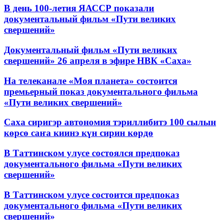
В день 100-летия ЯАССР показали
документальный фильм «Пути великих
свершений»
Документальный фильм «Пути великих
свершений» 26 апреля в эфире НВК «Саха»
На телеканале «Моя планета» состоится
премьерный показ документального фильма
«Пути великих свершений»
Саха сиригэр автономия тэриллибитэ 100 сылын
көрсө саҥа киинэ күн сирин көрдө
В Таттинском улусе состоялся предпоказ
документального фильма «Пути великих
свершений»
В Таттинском улусе состоится предпоказ
документального фильма «Пути великих
свершений»