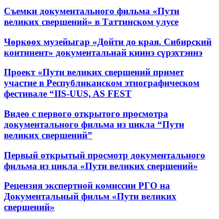
Съемки документального фильма «Пути
великих свершений» в Таттинском улусе
Чөркөөх музейыгар «Дойти до края. Сибирский
континент» документальнай киинэ сүрэхтэннэ
Проект «Пути великих свершений примет
участие в Республиканском этнографическом
фестивале “IIS-UUS, AS FEST
Видео с первого открытого просмотра
документального фильма из цикла “Пути
великих свершений”
Первый открытый просмотр документального
фильма из цикла «Пути великих свершений»
Рецензия экспертной комиссии РГО на
Документальный фильм «Пути великих
свершений»