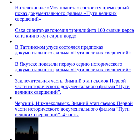
На телеканале «Моя планета» состоится премьерный
показ документального фильма «Пути великих
свершений»
Саха сиригэр автономия тэриллибитэ 100 сылын көрсө
саҥа киинэ күн сирин көрдө
В Таттинском улусе состоялся предпоказ
документального фильма «Пути великих свершений»
В Якутске показали первую серию исторического
документального фильма «Пути великих свершений»
Заключительная часть. Зимний этап съемок Первой
части исторического документального фильма “Пути
великих свершений”.
Черский, Нижнеколымск. Зимний этап съемок Первой
части исторического документального фильма “Пути
великих свершений”. 4 часть.