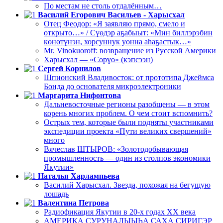
По местам не столь отдалённым…
Василий Егорович Васильев - Харысхал
Отец Феодор: «Я заявляю прямо, смело и
открыто…» / Сүөдэр аҕабыыт: «Мин биллэрэбин
көнөтүнэн, хорсуннук уонна аһаҕастык…»
Mr. Vinokuoroff: возвращение из Русской Америки
Харысхал — «Сөрүө» (кэпсээн)
Сергей Корнилов
Шпионский Владивосток: от прототипа Джеймса
Бонда до основателя микроэлектроники
Маргарита Нифонтова
Дальневосточные регионы разобщены — в этом
корень многих проблем. О чем стоит вспомнить?
Острых тем, которые были подняты участниками
экспедиции проекта «Пути великих свершений»
много
Вячеслав ШТЫРОВ: «Золотодобывающая
промышленность — один из столпов экономики
Якутии»
Наталья Харлампьева
Василий Харысхал. Звезда, похожая на бегущую
лошадь
Валентина Петрова
Радиофикация Якутии в 20-х годах ХХ века
АМЕРИКА СУРУНАЛЫЫҺА САХА СИРИГЭР