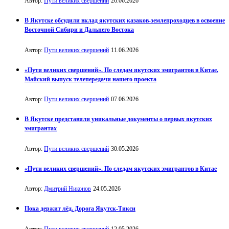
Автор:
Пути великих свершений
26.06.2026
В Якутске обсудили вклад якутских казаков-землепроходцев в освоение
Восточной Сибири и Дальнего Востока
Автор:
Пути великих свершений
11.06.2026
«Пути великих свершений». По следам якутских эмигрантов в Китае.
Майский выпуск телепередачи нашего проекта
Автор:
Пути великих свершений
07.06.2026
В Якутске представили уникальные документы о первых якутских
эмигрантах
Автор:
Пути великих свершений
30.05.2026
«Пути великих свершений». По следам якутских эмигрантов в Китае
Автор:
Дмитрий Никонов
24.05.2026
Пока держит лёд. Дорога Якутск-Тикси
Автор:
Пути великих свершений
12.05.2026