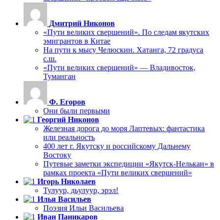
Дмитрий Никонов
«Пути великих свершений». По следам якутских
эмигрантов в Китае
На пути к мысу Челюскин. Хатанга, 72 градуса
с.ш.
«Пути великих свершений» — Владивосток,
Туманган
Ф. Егоров
Они были первыми
Георгий Никонов
Железная дорога до моря Лаптевых: фантастика
или реальность
400 лет г. Якутску и российскому Дальнему
Востоку
Путевые заметки экспедиции «Якутск-Нелькан» в
рамках проекта «Пути великих свершений»
Игорь Николаев
Тулуур, дьулуур, эрэл!
Илья Васильев
Поэзия Ильи Васильева
Иван Паникаров