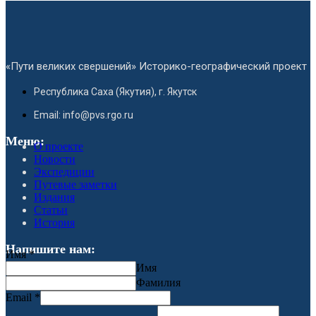
«Пути великих свершений» Историко-географический проект
Республика Саха (Якутия), г. Якутск
Email: info@pvs.rgo.ru
Меню:
О проекте
Новости
Экспедиции
Путевые заметки
Издания
Статьи
История
Напишите нам:
Имя
*
Имя
Фамилия
Email
*