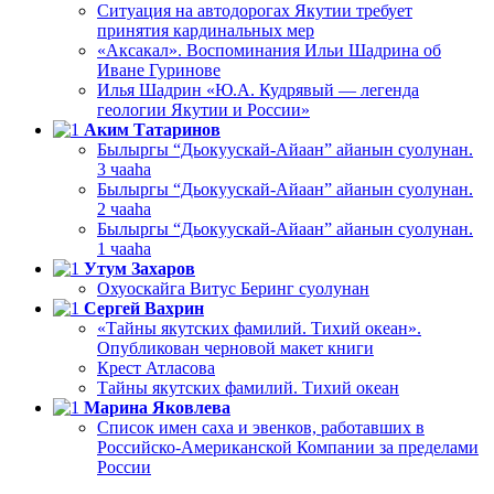
Ситуация на автодорогах Якутии требует
принятия кардинальных мер
«Аксакал». Воспоминания Ильи Шадрина об
Иване Гуринове
Илья Шадрин «Ю.А. Кудрявый — легенда
геологии Якутии и России»
Аким Татаринов
Былыргы “Дьокуускай-Айаан” айанын суолунан.
3 чааһа
Былыргы “Дьокуускай-Айаан” айанын суолунан.
2 чааһа
Былыргы “Дьокуускай-Айаан” айанын суолунан.
1 чааһа
Утум Захаров
Охуоскайга Витус Беринг суолунан
Сергей Вахрин
«Тайны якутских фамилий. Тихий океан».
Опубликован черновой макет книги
Крест Атласова
Тайны якутских фамилий. Тихий океан
Марина Яковлева
Список имен саха и эвенков, работавших в
Российско-Американской Компании за пределами
России