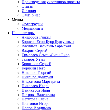
Произведения участников проекта
Статьи
История
СМИ о нас
Медиа
Фотографии
Медиакниги
Наши авторы
Андросов Гаврил
Борисов Егор-Буор Булгунньах
Васильев Василий-Харысхал
Вахрин Сергей
Ермолаев Семен-Сиэн Өкөр
Захаров Утум
Корнилов Сергей
Корякин Петр
Никонов Георгий
Никонов Дмитрий
Нифонтова Маргарита
Николаев Игорь
Паникаров Иван
Петрова Валентина
Петухова Елена
Платонов Игорь
Попов Владимир