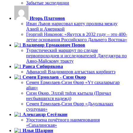
Забытые экспедиции
Игорь Платонов
Иван Львов нарисовал карту пролива между
Азией и Америкой
Георгий Никонов: «Якутск в 2032 году – это 400-
летие основания Российского Дальнего Востока»
Владимир Ермакович Попов
Туристический маршрут по следам
первопроходцев и исследователей Джугджура по
Аяно-Майскому тракту
Раиса Сибирякова
Афанасий Владимиров алгыстаах кирбиитэ
Семен Ермолаев - Сиэн Өкөр
Семен Ермолаев-Сиэн Өкөр «Үт сахаларыгар
айан»
Сиэн Өкөр. Эллэй тиһэх кытыла (Причал
несбывшихся надежд)
Семен Ермолаев-Сиэн Өкөр «Дьуолкалаах
суолунан»
Александр Сесёлкин
Удостоена почётного наименования
«Сахалинская»
Илья Шадрин